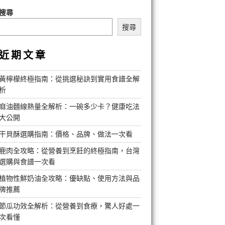
搜尋
搜尋
近期文章
黃檸檬終極指南：從挑選秘訣到實用食譜全解
析
麻油麵線熱量全解析：一碗多少卡？健康吃法
大公開
干貝酥選購指南：價格、品牌、做法一次看
鹿肉全攻略：從營養到烹飪的終極指南，台灣
選購與食譜一次看
植物性鮮奶油全攻略：優缺點、使用方法與品
牌推薦
節瓜功效全解析：從營養到食療，驚人好處一
次看懂