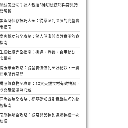
蔥絲怎麼切？達人親授5種切法技巧與常見錯
誤解析
蛋黃酥保存技巧大全：從常溫到冷凍的完整實
用指南
皇宮菜功效全攻略：驚人健康益處與實用飲食
指南
生蠔牡蠣完全指南：挑選、營養、食用秘訣一
次掌握
糯玉米全攻略：從營養價值到烹飪秘訣，一篇
搞定所有疑問
排濕氣食物全攻略：10大天然食材有效祛濕，
改善身體濕氣問題
仔魚養殖全攻略：從基礎知識到實戰技巧的終
極指南
南瓜種類全攻略：從常見品種到選購種植一次
搞懂