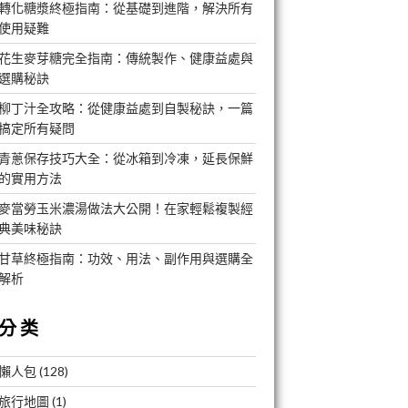
轉化糖漿終極指南：從基礎到進階，解決所有
使用疑難
花生麥芽糖完全指南：傳統製作、健康益處與
選購秘訣
柳丁汁全攻略：從健康益處到自製秘訣，一篇
搞定所有疑問
青蔥保存技巧大全：從冰箱到冷凍，延長保鮮
的實用方法
麥當勞玉米濃湯做法大公開！在家輕鬆複製經
典美味秘訣
甘草終極指南：功效、用法、副作用與選購全
解析
分类
懶人包
(128)
旅行地圖
(1)