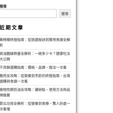
搜尋
搜尋
近期文章
黃檸檬終極指南：從挑選秘訣到實用食譜全解
析
麻油麵線熱量全解析：一碗多少卡？健康吃法
大公開
干貝酥選購指南：價格、品牌、做法一次看
鹿肉全攻略：從營養到烹飪的終極指南，台灣
選購與食譜一次看
植物性鮮奶油全攻略：優缺點、使用方法與品
牌推薦
節瓜功效全解析：從營養到食療，驚人好處一
次看懂