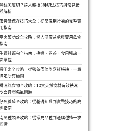
蔥絲怎麼切？達人親授5種切法技巧與常見錯
誤解析
蛋黃酥保存技巧大全：從常溫到冷凍的完整實
用指南
皇宮菜功效全攻略：驚人健康益處與實用飲食
指南
生蠔牡蠣完全指南：挑選、營養、食用秘訣一
次掌握
糯玉米全攻略：從營養價值到烹飪秘訣，一篇
搞定所有疑問
排濕氣食物全攻略：10大天然食材有效祛濕，
改善身體濕氣問題
仔魚養殖全攻略：從基礎知識到實戰技巧的終
極指南
南瓜種類全攻略：從常見品種到選購種植一次
搞懂