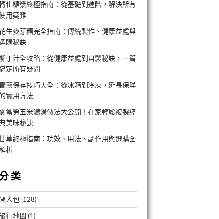
轉化糖漿終極指南：從基礎到進階，解決所有
使用疑難
花生麥芽糖完全指南：傳統製作、健康益處與
選購秘訣
柳丁汁全攻略：從健康益處到自製秘訣，一篇
搞定所有疑問
青蔥保存技巧大全：從冰箱到冷凍，延長保鮮
的實用方法
麥當勞玉米濃湯做法大公開！在家輕鬆複製經
典美味秘訣
甘草終極指南：功效、用法、副作用與選購全
解析
分类
懶人包
(128)
旅行地圖
(1)