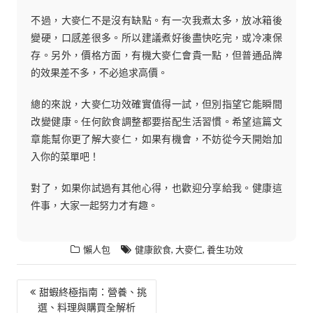
不過，大麥仁不是沒有缺點。有一次我煮太多，放冰箱後
變硬，口感差很多。所以建議煮好後盡快吃完，或冷凍保
存。另外，價格方面，有機大麥仁會貴一點，但普通品牌
的效果差不多，不必追求高價。
總的來說，大麥仁功效確實值得一試，但別指望它能瞬間
改變健康。任何飲食調整都要搭配生活習慣。希望這篇文
章能幫你更了解大麥仁，如果有機會，不妨從今天開始加
入你的菜單吧！
對了，如果你試過有其他心得，也歡迎分享給我。健康這
件事，大家一起努力才有趣。
,
,
懶人包
健康飲食
大麥仁
養生功效
文
甜蝦終極指南：營養、挑
選、料理與購買全解析
章