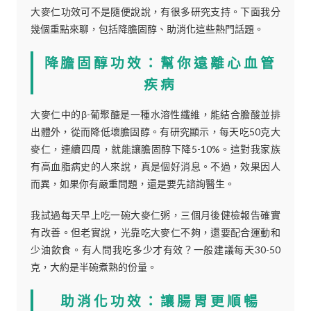
大麥仁功效可不是隨便說說，有很多研究支持。下面我分
幾個重點來聊，包括降膽固醇、助消化這些熱門話題。
降膽固醇功效：幫你遠離心血管
疾病
大麥仁中的β-葡聚醣是一種水溶性纖維，能結合膽酸並排
出體外，從而降低壞膽固醇。有研究顯示，每天吃50克大
麥仁，連續四周，就能讓膽固醇下降5-10%。這對我家族
有高血脂病史的人來說，真是個好消息。不過，效果因人
而異，如果你有嚴重問題，還是要先諮詢醫生。
我試過每天早上吃一碗大麥仁粥，三個月後健檢報告確實
有改善。但老實說，光靠吃大麥仁不夠，還要配合運動和
少油飲食。有人問我吃多少才有效？一般建議每天30-50
克，大約是半碗煮熟的份量。
助消化功效：讓腸胃更順暢