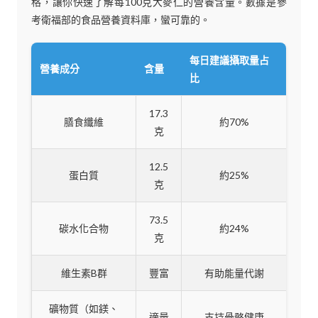
格，讓你快速了解每100克大麥仁的營養含量。數據是參
考衛福部的食品營養資料庫，蠻可靠的。
每日建議攝取量占
營養成分
含量
比
17.3
膳食纖維
約70%
克
12.5
蛋白質
約25%
克
73.5
碳水化合物
約24%
克
維生素B群
豐富
有助能量代謝
礦物質（如鎂、
適量
支持骨骼健康