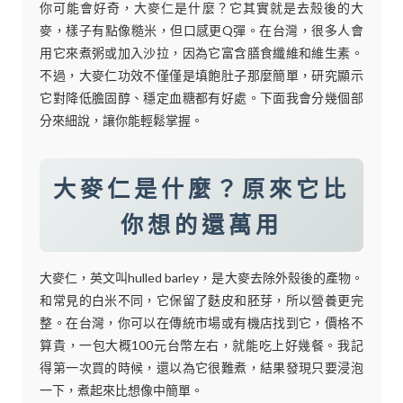
你可能會好奇，大麥仁是什麼？它其實就是去殼後的大
麥，樣子有點像糙米，但口感更Q彈。在台灣，很多人會
用它來煮粥或加入沙拉，因為它富含膳食纖維和維生素。
不過，大麥仁功效不僅僅是填飽肚子那麼簡單，研究顯示
它對降低膽固醇、穩定血糖都有好處。下面我會分幾個部
分來細說，讓你能輕鬆掌握。
大麥仁是什麼？原來它比
你想的還萬用
大麥仁，英文叫hulled barley，是大麥去除外殼後的產物。
和常見的白米不同，它保留了麩皮和胚芽，所以營養更完
整。在台灣，你可以在傳統市場或有機店找到它，價格不
算貴，一包大概100元台幣左右，就能吃上好幾餐。我記
得第一次買的時候，還以為它很難煮，結果發現只要浸泡
一下，煮起來比想像中簡單。