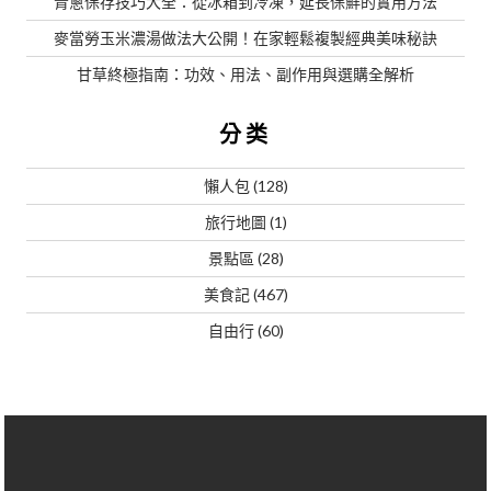
青蔥保存技巧大全：從冰箱到冷凍，延長保鮮的實用方法
麥當勞玉米濃湯做法大公開！在家輕鬆複製經典美味秘訣
甘草終極指南：功效、用法、副作用與選購全解析
分类
懶人包
(128)
旅行地圖
(1)
景點區
(28)
美食記
(467)
自由行
(60)