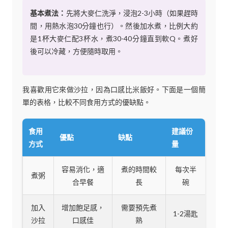
基本煮法：
先將大麥仁洗淨，浸泡2-3小時（如果趕時
間，用熱水泡30分鐘也行）。然後加水煮，比例大約
是1杯大麥仁配3杯水，煮30-40分鐘直到軟Q。煮好
後可以冷藏，方便隨時取用。
我喜歡用它來做沙拉，因為口感比米飯好。下面是一個簡
單的表格，比較不同食用方式的優缺點。
食用
建議份
優點
缺點
方式
量
容易消化，適
煮的時間較
每次半
煮粥
合早餐
長
碗
加入
增加飽足感，
需要預先煮
1-2湯匙
沙拉
口感佳
熟