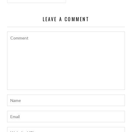
導
覽
LEAVE A COMMENT