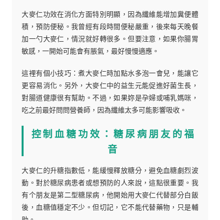
大麥仁功效在消化方面特別明顯，因為纖維能增加糞便體
積，預防便秘。我曾經有段時間便秘嚴重，後來每天晚餐
加一勺大麥仁，情況就好轉很多。但要注意，如果你腸胃
敏感，一開始可能會有脹氣，最好慢慢適應。
這裡有個小技巧：煮大麥仁時加點水多泡一會兒，能讓它
更容易消化。另外，大麥仁中的益生元能促進好菌生長，
對腸道健康很有幫助。不過，如果妳是孕婦或哺乳媽咪，
吃之前最好問問營養師，因為纖維太多可能影響吸收。
控制血糖功效：糖尿病朋友的福
音
大麥仁的升糖指數低，能緩慢釋放糖分，避免血糖劇烈波
動。對於糖尿病患者或想預防的人來說，這點很重要。我
有个朋友是第二型糖尿病，他開始用大麥仁代替部分白飯
後，血糖值穩定不少。但切記，它不能代替藥物，只是輔
助。