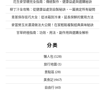
花生麥芽糖完全指南：傳統製作、健康益處與選購秘訣
柳丁汁全攻略：從健康益處到自製秘訣，一篇搞定所有疑問
青蔥保存技巧大全：從冰箱到冷凍，延長保鮮的實用方法
麥當勞玉米濃湯做法大公開！在家輕鬆複製經典美味秘訣
甘草終極指南：功效、用法、副作用與選購全解析
分类
懶人包
(128)
旅行地圖
(1)
景點區
(28)
美食記
(467)
自由行
(60)