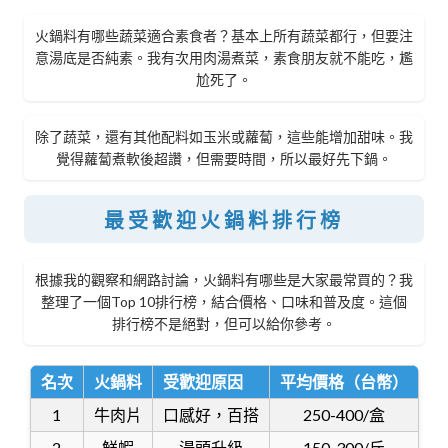
火鍋料有哪些蔬菜適合素食者？基本上所有蔬菜都行，但要注
意湯底是否純素。我有次用肉湯煮菜，素食朋友就不能吃，尷
尬死了。
除了蔬菜，還有其他配料如玉米或蘿蔔，這些能增加甜味。我
覺得蘿蔔煮軟後超讚，但需要時間，所以最好先下鍋。
最受歡迎火鍋料排行榜
根據我的觀察和網路討論，火鍋料有哪些是大家最常買的？我
整理了一個Top 10排行榜，結合價格、口味和普及度。這個
排行榜不是絕對，但可以給你參考。
名次
火鍋料
受歡迎原因
平均價格（台幣）
1
牛肉片
口感好，百搭
250-400/盒
2
鮮蝦
湯頭升級
150-300/斤