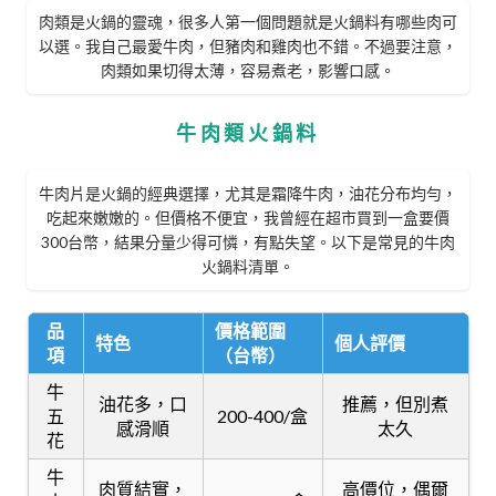
肉類是火鍋的靈魂，很多人第一個問題就是火鍋料有哪些肉可
以選。我自己最愛牛肉，但豬肉和雞肉也不錯。不過要注意，
肉類如果切得太薄，容易煮老，影響口感。
牛肉類火鍋料
牛肉片是火鍋的經典選擇，尤其是霜降牛肉，油花分布均勻，
吃起來嫩嫩的。但價格不便宜，我曾經在超市買到一盒要價
300台幣，結果分量少得可憐，有點失望。以下是常見的牛肉
火鍋料清單。
品
價格範圍
特色
個人評價
項
（台幣）
牛
油花多，口
推薦，但別煮
五
200-400/盒
感滑順
太久
花
牛
肉質結實，
高價位，偶爾