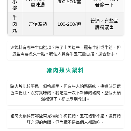
小
300-500/盒
風味濃
奢侈一下
排
牛
普通，有些品
肉
方便煮熟
100-200/包
牌粉感重
丸
火鍋料有哪些牛肉選項？除了上面這些，還有牛肚或牛筋，但
這些需要煮久一點。我個人覺得牛五花最百搭，適合新手。
豬肉類火鍋料
豬肉片比較平民，價格親民，但有些人怕豬騷味。挑選時要選
色澤粉紅、沒有異味的。我吃過一次不新鮮的豬肉，整個火鍋
湯都毀了，從此學到教訓。
豬肉火鍋料有哪些常見種類？梅花豬、五花豬都不錯，還有豬
肝之類的內臟，但內臟不是每個人都敢吃。