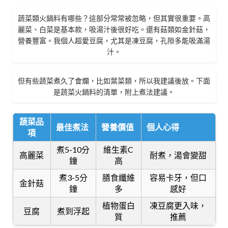
蔬菜類火鍋料有哪些？這部分常常被忽略，但其實很重要。高
麗菜、白菜是基本款，吸湯汁後很好吃。還有菇類如金針菇，
營養豐富。我個人超愛豆腐，尤其是凍豆腐，孔隙多能吸滿湯
汁。
但有些蔬菜煮久了會爛，比如葉菜類，所以我建議後放。下面
是蔬菜火鍋料的清單，附上煮法建議。
蔬菜品
最佳煮法
營養價值
個人心得
項
煮5-10分
維生素C
高麗菜
耐煮，湯會變甜
鐘
高
煮3-5分
膳食纖維
容易卡牙，但口
金針菇
鐘
多
感好
植物蛋白
凍豆腐更入味，
豆腐
煮到浮起
質
推薦