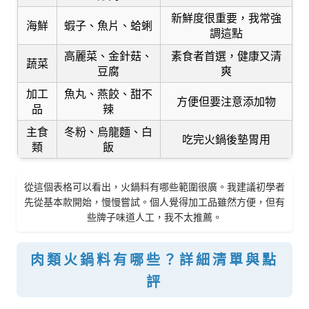
新鮮度很重要，我常強
海鮮
蝦子、魚片、蛤蜊
調這點
高麗菜、金針菇、
素食者首選，健康又清
蔬菜
豆腐
爽
加工
魚丸、燕餃、甜不
方便但要注意添加物
品
辣
主食
冬粉、烏龍麵、白
吃完火鍋後墊胃用
類
飯
從這個表格可以看出，火鍋料有哪些範圍很廣。我建議初學者
先從基本款開始，慢慢嘗試。個人覺得加工品雖然方便，但有
些牌子味道人工，我不太推薦。
肉類火鍋料有哪些？詳細清單與點
評