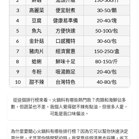
3
高麗菜
便宜耐煮
30-50/顆
4
豆腐
健康易準備
20-40/塊
5
魚丸
方便快速
50-100/包
6
金針菇
口感獨特
30-60/包
7
豬肉片
經濟實惠
150-250/盒
8
蛤蜊
鮮味十足
80-150/斤
9
冬粉
吸湯飽足
20-40/包
10
甜不辣
台灣特色
40-80/包
從這個排行榜來看，火鍋料有哪些熱門款？肉類和海鮮佔多
數，但蔬菜也不差。我個人覺得甜不辣有點油，但很多人愛，
可能是我口味偏淡。
為什麼要關心火鍋料有哪些排行榜？因為它可以幫你快速決定
買什麼，尤其當你時間緊迫時。我常靠這個清單去採購，省下