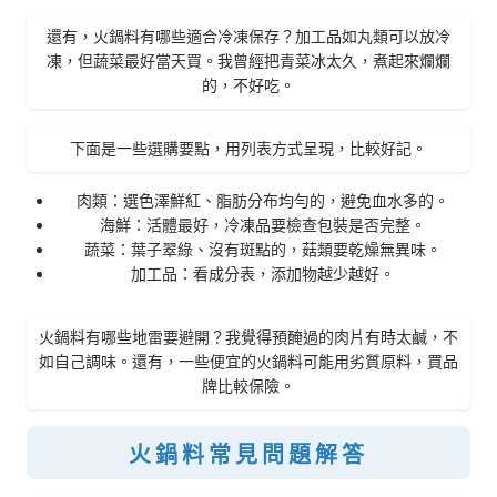
還有，火鍋料有哪些適合冷凍保存？加工品如丸類可以放冷
凍，但蔬菜最好當天買。我曾經把青菜冰太久，煮起來爛爛
的，不好吃。
下面是一些選購要點，用列表方式呈現，比較好記。
肉類：選色澤鮮紅、脂肪分布均勻的，避免血水多的。
海鮮：活體最好，冷凍品要檢查包裝是否完整。
蔬菜：葉子翠綠、沒有斑點的，菇類要乾燥無異味。
加工品：看成分表，添加物越少越好。
火鍋料有哪些地雷要避開？我覺得預醃過的肉片有時太鹹，不
如自己調味。還有，一些便宜的火鍋料可能用劣質原料，買品
牌比較保險。
火鍋料常見問題解答