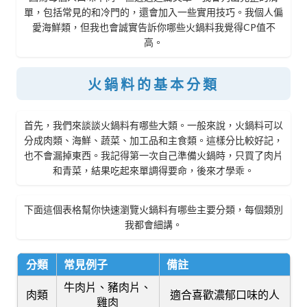
單，包括常見的和冷門的，還會加入一些實用技巧。我個人偏
愛海鮮類，但我也會誠實告訴你哪些火鍋料我覺得CP值不
高。
火鍋料的基本分類
首先，我們來談談火鍋料有哪些大類。一般來說，火鍋料可以
分成肉類、海鮮、蔬菜、加工品和主食類。這樣分比較好記，
也不會漏掉東西。我記得第一次自己準備火鍋時，只買了肉片
和青菜，結果吃起來單調得要命，後來才學乖。
下面這個表格幫你快速瀏覽火鍋料有哪些主要分類，每個類別
我都會細講。
分類
常見例子
備註
牛肉片、豬肉片、
肉類
適合喜歡濃郁口味的人
雞肉