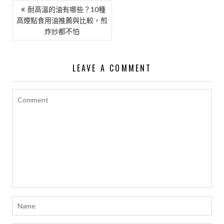
文
耐高溫的油有哪些？10種
高煙點食用油推薦與比較，煎
章
炸炒都不怕
導
覽
LEAVE A COMMENT