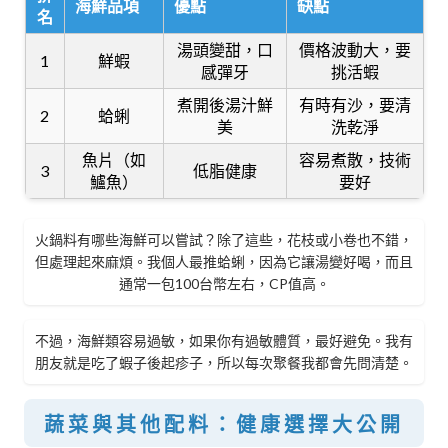
海鮮品項
優點
缺點
名
湯頭變甜，口
價格波動大，要
1
鮮蝦
感彈牙
挑活蝦
煮開後湯汁鮮
有時有沙，要清
2
蛤蜊
美
洗乾淨
魚片（如
容易煮散，技術
3
低脂健康
鱸魚）
要好
火鍋料有哪些海鮮可以嘗試？除了這些，花枝或小卷也不錯，
但處理起來麻煩。我個人最推蛤蜊，因為它讓湯變好喝，而且
通常一包100台幣左右，CP值高。
不過，海鮮類容易過敏，如果你有過敏體質，最好避免。我有
朋友就是吃了蝦子後起疹子，所以每次聚餐我都會先問清楚。
蔬菜與其他配料：健康選擇大公開