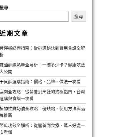
搜尋
搜尋
近期文章
黃檸檬終極指南：從挑選秘訣到實用食譜全解
析
麻油麵線熱量全解析：一碗多少卡？健康吃法
大公開
干貝酥選購指南：價格、品牌、做法一次看
鹿肉全攻略：從營養到烹飪的終極指南，台灣
選購與食譜一次看
植物性鮮奶油全攻略：優缺點、使用方法與品
牌推薦
節瓜功效全解析：從營養到食療，驚人好處一
次看懂