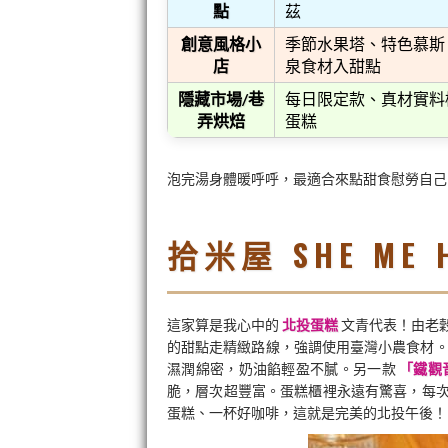
點
茲
創意風格小
季節水果塔、特色慕斯
店
泉食材入甜點
隱藏市場/巷
每日限定款、真材實料
弄烘焙
蛋糕
泡完湯身體暖呼呼，最適合來點甜食慰勞自
拾米屋 SHE ME 
這家算是我心中的
北投蛋糕
文青代表！由老
的甜點走精緻路線，強調使用臺灣小農食材
濕潤綿密，奶油餡輕盈不膩。另一款
「鐵觀
脆，層次超豐富。蛋糕櫃裡永遠有驚喜，每
蛋糕、一杯好咖啡，這就是完美的北投午後！