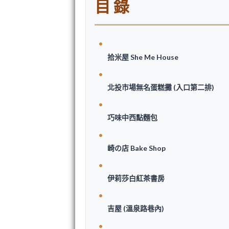
目錄
拾米屋 She Me House
北投市場無名蛋糕攤 (入口第二排)
巧味中西點麵包
崎の店 Bake Shop
伊莉莎白紅茶書房
吉屋 (溫泉路巷內)