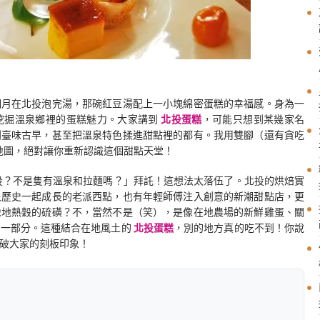
個月在北投泡完湯，那碗紅豆湯配上一小塊綿密蛋糕的幸福感。身為一
挖掘溫泉鄉裡的蛋糕魅力。大家講到
北投蛋糕
，可能只想到某幾家名
到臺味古早，甚至把溫泉特色揉進甜點裡的都有。我用雙腳（還有貪吃
地圖，絕對讓你重新認識這個甜點天堂！
投？不是隻有溫泉和拉麵嗎？」拜託！這想法太落伍了。北投的烘焙實
泉歷史一起成長的老派西點，也有年輕師傅注入創意的新潮甜點店，更
像地熱穀的硫磺？不，當然不是（笑），是像在地農場的新鮮雞蛋、關
的一部分。這種結合在地風土的
北投蛋糕
，別的地方真的吃不到！你說
破大家的刻板印象！