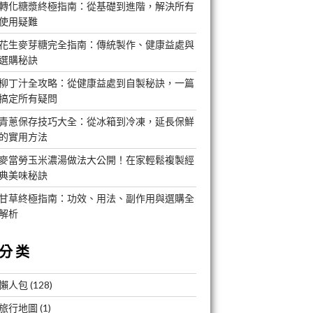
轉化糖漿終極指南：從基礎到進階，解決所有
使用疑難
花生麥芽糖完全指南：傳統製作、健康益處與
選購秘訣
柳丁汁全攻略：從健康益處到自製秘訣，一篇
搞定所有疑問
青蔥保存技巧大全：從冰箱到冷凍，延長保鮮
的實用方法
麥當勞玉米濃湯做法大公開！在家輕鬆複製經
典美味秘訣
甘草終極指南：功效、用法、副作用與選購全
解析
分类
懶人包
(128)
旅行地圖
(1)