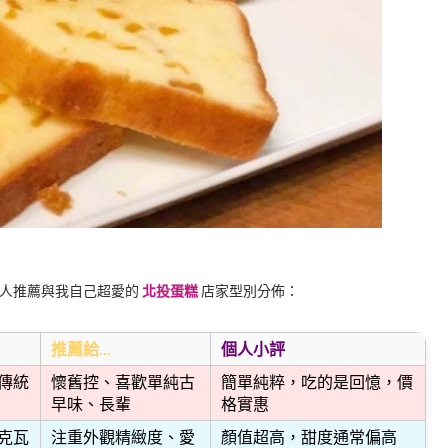
地人推薦與我自己超愛的
北投蛋糕
店家型別分佈：
推薦給...
個人小評
傳統
懷舊控、喜歡單純古
簡單純粹，吃的是回憶，價
早味、長輩
格實惠
克瓦
注重外觀精緻度、愛
顏值超高，甜度通常偏高