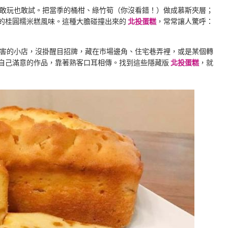
敢玩也敢試。把當季的桶柑、綠竹筍（你沒看錯！）做成慕斯夾層；
的桂圓糯米糕風味。這種大膽碰撞出來的
北投蛋糕
，常常讓人驚呼：
害的小店，沒掛醒目招牌，藏在市場邊角、住宅巷弄裡，或是某個轉
自己滿意的作品，靠著熟客口耳相傳。找到這些隱藏版
北投蛋糕
，就