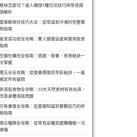
蔥絲怎麼切？達人親授5種切法技巧與常見錯
誤解析
蛋黃酥保存技巧大全：從常溫到冷凍的完整實
用指南
皇宮菜功效全攻略：驚人健康益處與實用飲食
指南
生蠔牡蠣完全指南：挑選、營養、食用秘訣一
次掌握
糯玉米全攻略：從營養價值到烹飪秘訣，一篇
搞定所有疑問
排濕氣食物全攻略：10大天然食材有效祛濕，
改善身體濕氣問題
仔魚養殖全攻略：從基礎知識到實戰技巧的終
極指南
南瓜種類全攻略：從常見品種到選購種植一次
搞懂