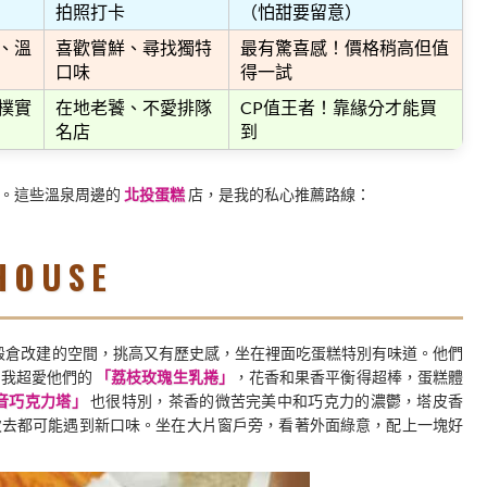
拍照打卡
（怕甜要留意）
、溫
喜歡嘗鮮、尋找獨特
最有驚喜感！價格稍高但值
口味
得一試
樸實
在地老饕、不愛排隊
CP值王者！靠緣分才能買
名店
到
己。這些溫泉周邊的
北投蛋糕
店，是我的私心推薦路線：
HOUSE
穀倉改建的空間，挑高又有歷史感，坐在裡面吃蛋糕特別有味道。他們
。我超愛他們的
「荔枝玫瑰生乳捲」
，花香和果香平衡得超棒，蛋糕體
音巧克力塔」
也很特別，茶香的微苦完美中和巧克力的濃鬱，塔皮香
次去都可能遇到新口味。坐在大片窗戶旁，看著外面綠意，配上一塊好