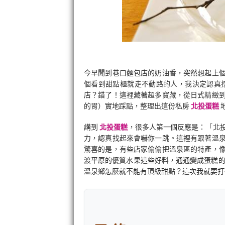
今早聞到巷口麵包店的奶油香，突然想起上
個看到甜點櫃就走不動路的人，我決定認真
店？錯了！這裡藏著超多寶藏，從日式精緻
的胃）實地踩點，整理出這份私房
北投蛋糕
講到
北投蛋糕
，很多人第一個反應是：「北
力，認真找起來會嚇你一跳。這裡有跟著溫
驚喜的是，有些店家偷偷把溫泉區的特產，
渡平原的優質水果這些好料，通通變成蛋糕
溫泉鄉怎麼就不能有頂級甜點？這次我就要打