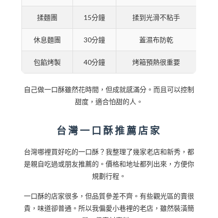
揉麵團
15分鐘
揉到光滑不粘手
休息麵團
30分鐘
蓋濕布防乾
包餡烤製
40分鐘
烤箱預熱很重要
自己做一口酥雖然花時間，但成就感滿分。而且可以控制
甜度，適合怕甜的人。
台灣一口酥推薦店家
台灣哪裡買好吃的一口酥？我整理了幾家老店和新秀，都
是親自吃過或朋友推薦的。價格和地址都列出來，方便你
規劃行程。
一口酥的店家很多，但品質參差不齊。有些觀光區的賣很
貴，味道卻普通。所以我偏愛小巷裡的老店，雖然裝潢簡