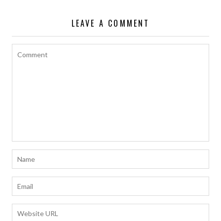
導
覽
LEAVE A COMMENT