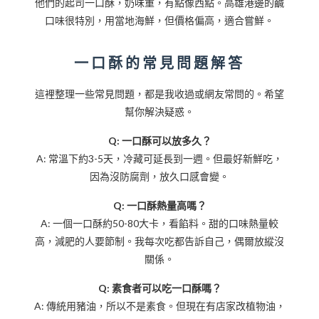
他們的起司一口酥，奶味重，有點像西點。高雄港邊的鹹
口味很特別，用當地海鮮，但價格偏高，適合嘗鮮。
一口酥的常見問題解答
這裡整理一些常見問題，都是我收過或網友常問的。希望
幫你解決疑惑。
Q: 一口酥可以放多久？
A: 常溫下約3-5天，冷藏可延長到一週。但最好新鮮吃，
因為沒防腐劑，放久口感會變。
Q: 一口酥熱量高嗎？
A: 一個一口酥約50-80大卡，看餡料。甜的口味熱量較
高，減肥的人要節制。我每次吃都告訴自己，偶爾放縱沒
關係。
Q: 素食者可以吃一口酥嗎？
A: 傳統用豬油，所以不是素食。但現在有店家改植物油，