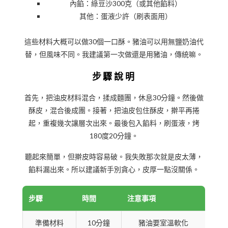
內餡：綠豆沙300克（或其他餡料）
其他：蛋液少許（刷表面用）
這些材料大概可以做30個一口酥。豬油可以用無鹽奶油代
替，但風味不同。我建議第一次做還是用豬油，傳統嘛。
步驟說明
首先，把油皮材料混合，揉成麵團，休息30分鐘。然後做
酥皮，混合後成團。接著，把油皮包住酥皮，擀平再捲
起，重複幾次讓層次出來。最後包入餡料，刷蛋液，烤
180度20分鐘。
聽起來簡單，但擀皮時容易破。我失敗那次就是皮太薄，
餡料漏出來。所以建議新手別貪心，皮厚一點沒關係。
步驟
時間
注意事項
準備材料
10分鐘
豬油要室溫軟化