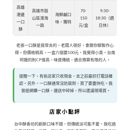
高雄
高雄市鼓
70-
9:30-
港邊
海鮮鹹口
山區濱海
150
18:30（週
一口
味，獨特
一路
元/盒
日休）
酥
老張一口酥是我常去的，老闆人很好，會跟你聊製作心
得。但價格稍高，一盒六個要100元，我覺得小貴。台南
阿嬤的則CP值高，味道傳統，適合預算有限的人。
提醒一下，有些店家只收現金，去之前最好打電話確
認。另外，一口酥通常沒防腐劑，買了要盡快吃。我
曾經網購一口酥，運送中碎掉，所以建議現場買。
店家小點評
台中酥香坊的創新口味不錯，但傳統派可能不愛。我吃過