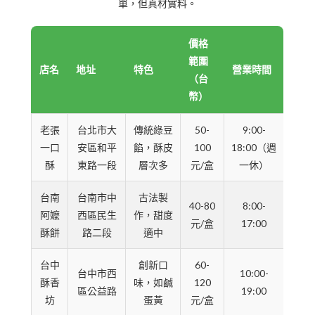
單，但真材實料。
價格
範圍
店名
地址
特色
營業時間
（台
幣）
老張
台北市大
傳統綠豆
50-
9:00-
一口
安區和平
餡，酥皮
100
18:00（週
酥
東路一段
層次多
元/盒
一休）
台南
台南市中
古法製
40-80
8:00-
阿嬤
西區民生
作，甜度
元/盒
17:00
酥餅
路二段
適中
台中
創新口
60-
台中市西
10:00-
酥香
味，如鹹
120
區公益路
19:00
坊
蛋黃
元/盒