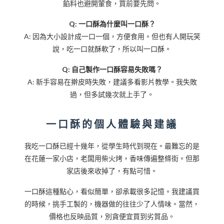
餡料也避開葷食，買前要先問。
Q: 一口酥為什麼叫一口酥？
A: 因為大小設計成一口一個，方便食用。但也有人開玩笑
說，吃一口就酥軟了，所以叫一口酥。
Q: 自己製作一口酥容易失敗嗎？
A: 新手容易在擀皮時失敗，建議多看影片教學。我失敗
過，但多試幾次就上手了。
一口酥的個人體驗與建議
我吃一口酥已經十幾年，從學生時代到現在。最難忘的是
在花蓮一家小店，老闆用柴火烤，香味傳遍整條街。但那
家店後來收掉了，有點可惜。
一口酥這種點心，看似簡單，卻承載很多記憶。我建議買
的時候，挑手工製的，機器做的往往少了人情味。當然，
價格也反映品質，別貪便宜買到劣質品。