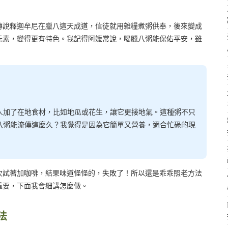
傳說釋迦牟尼在臘八這天成道，信徒就用雜糧煮粥供奉，後來變成
元素，變得更有特色。我記得阿嬤常說，喝臘八粥能保佑平安，雖
人加了在地食材，比如地瓜或花生，讓它更接地氣。這種粥不只
八粥能流傳這麼久？我覺得是因為它簡單又營養，適合忙碌的現
次試著加咖啡，結果味道怪怪的，失敗了！所以還是乖乖照老方法
重要，下面我會細講怎麼做。
法