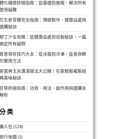
轉化糖漿終極指南：從基礎到進階，解決所有
使用疑難
花生麥芽糖完全指南：傳統製作、健康益處與
選購秘訣
柳丁汁全攻略：從健康益處到自製秘訣，一篇
搞定所有疑問
青蔥保存技巧大全：從冰箱到冷凍，延長保鮮
的實用方法
麥當勞玉米濃湯做法大公開！在家輕鬆複製經
典美味秘訣
甘草終極指南：功效、用法、副作用與選購全
解析
分类
懶人包
(128)
旅行地圖
(1)