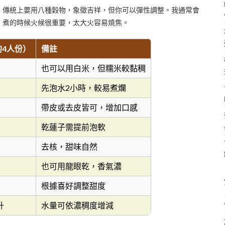
。傳統上要用八種穀物，象徵吉祥，但你可以彈性調整。我通常會
，煮的時候火候很重要，太大火容易燒焦。
約4人份）
備註
也可以用白米，但糯米較黏稠
先泡水2小時，較易煮爛
帶皮或去皮皆可，增加口感
乾蓮子需提前泡軟
去核，甜味自然
也可用龍眼乾，香氣濃
根據喜好調整甜度
升
水量可依濃稠度增減