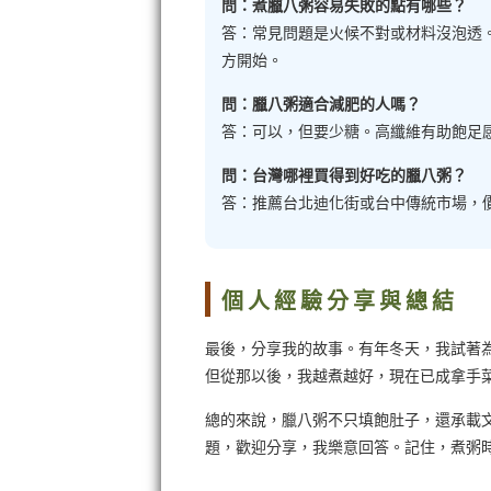
問：煮臘八粥容易失敗的點有哪些？
答：常見問題是火候不對或材料沒泡透
方開始。
問：臘八粥適合減肥的人嗎？
答：可以，但要少糖。高纖維有助飽足
問：台灣哪裡買得到好吃的臘八粥？
答：推薦台北迪化街或台中傳統市場，
個人經驗分享與總結
最後，分享我的故事。有年冬天，我試著
但從那以後，我越煮越好，現在已成拿手
總的來說，臘八粥不只填飽肚子，還承載
題，歡迎分享，我樂意回答。記住，煮粥