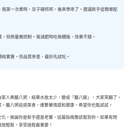
。我第一次煮時，豆子硬邦邦，後來學乖了。建議新手從簡單配
感，但熱量需控制。我減肥時吃無糖版，效果不錯。
價格實惠。但品質參差，最好先試吃。
為家人煮臘八粥，結果水放太少，變成「臘八飯」，大家笑翻了。
菜。臘八粥這道美食，連繫著情感和健康，希望你也能試試。
文化。無論你是新手還是老饕，這篇指南應該幫到你。如果有問
時放輕鬆，享受過程最重要！