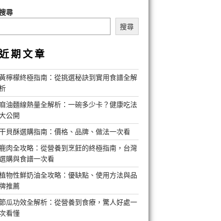
搜尋
搜尋
近期文章
黃檸檬終極指南：從挑選秘訣到實用食譜全解
析
麻油麵線熱量全解析：一碗多少卡？健康吃法
大公開
干貝酥選購指南：價格、品牌、做法一次看
鹿肉全攻略：從營養到烹飪的終極指南，台灣
選購與食譜一次看
植物性鮮奶油全攻略：優缺點、使用方法與品
牌推薦
節瓜功效全解析：從營養到食療，驚人好處一
次看懂