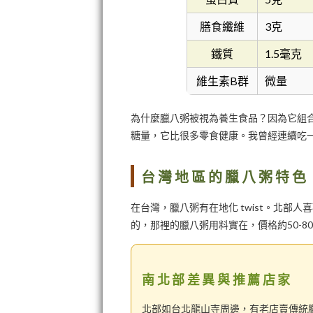
膳食纖維
3克
鐵質
1.5毫克
維生素B群
微量
為什麼臘八粥被視為養生食品？因為它組
糖量，它比很多零食健康。我曾經連續吃
台灣地區的臘八粥特色
在台灣，臘八粥有在地化 twist。北部
的，那裡的臘八粥用料實在，價格約50-
南北部差異與推薦店家
北部如台北龍山寺周邊，有老店賣傳統