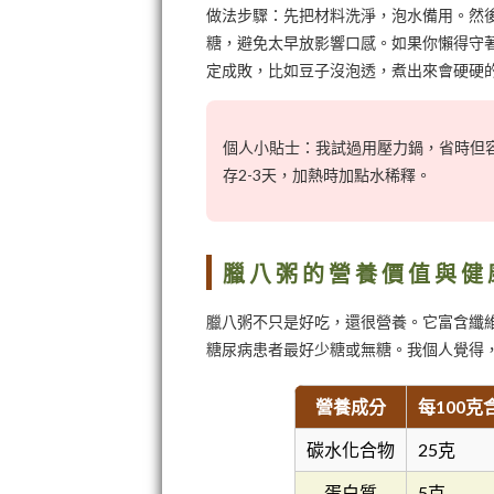
做法步驟：先把材料洗淨，泡水備用。然後
糖，避免太早放影響口感。如果你懶得守
定成敗，比如豆子沒泡透，煮出來會硬硬
個人小貼士：我試過用壓力鍋，省時但
存2-3天，加熱時加點水稀釋。
臘八粥的營養價值與健
臘八粥不只是好吃，還很營養。它富含纖
糖尿病患者最好少糖或無糖。我個人覺得
營養成分
每100
碳水化合物
25克
蛋白質
5克