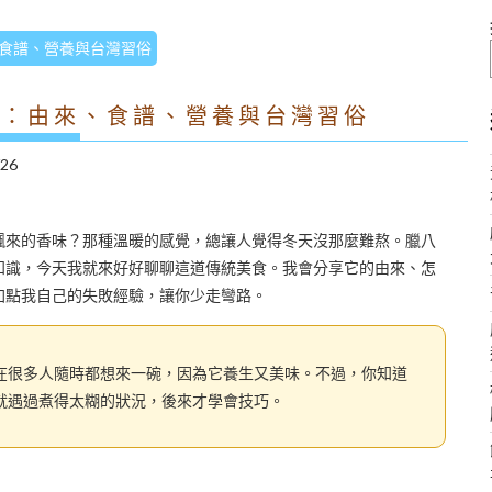
食譜、營養與台灣習俗
南：由來、食譜、營養與台灣習俗
/26
飄來的香味？那種溫暖的感覺，總讓人覺得冬天沒那麼難熬。臘八
知識，今天我就來好好聊聊這道傳統美食。我會分享它的由來、怎
加點我自己的失敗經驗，讓你少走彎路。
在很多人隨時都想來一碗，因為它養生又美味。不過，你知道
就遇過煮得太糊的狀況，後來才學會技巧。