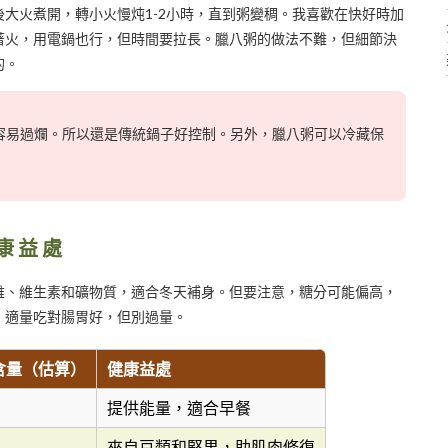
大火煮開，轉小火慢炖1-2小時，直到粥變稠。我喜歡在快好時加
著火，用電鍋也行，但時間要拉長。臘八粥的做法不難，但細節決
的。
容易過爛。所以還是傳統鍋子好控制。另外，臘八粥可以冷藏保
康益處
維、維生素和礦物質，適合冬天補身。但要注意，糖分可能偏高，
，適量吃對腸胃好，但別過量。
克含量（估算）
健康益處
提供能量，適合早餐
來自豆類和堅果，助肌肉修復