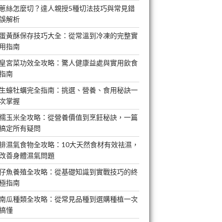
蔥絲怎麼切？達人親授5種切法技巧與常見錯
誤解析
蛋黃酥保存技巧大全：從常溫到冷凍的完整實
用指南
皇宮菜功效全攻略：驚人健康益處與實用飲食
指南
生蠔牡蠣完全指南：挑選、營養、食用秘訣一
次掌握
糯玉米全攻略：從營養價值到烹飪秘訣，一篇
搞定所有疑問
排濕氣食物全攻略：10大天然食材有效祛濕，
改善身體濕氣問題
仔魚養殖全攻略：從基礎知識到實戰技巧的終
極指南
南瓜種類全攻略：從常見品種到選購種植一次
搞懂