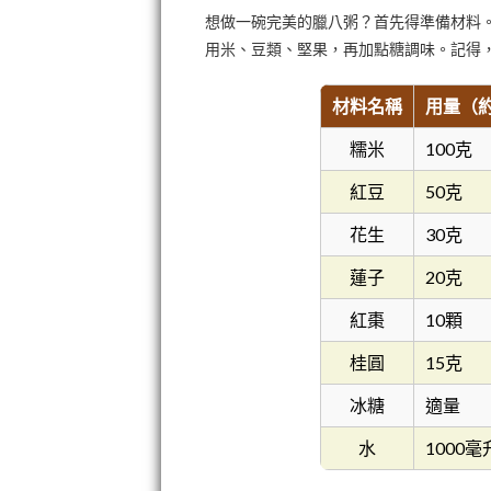
想做一碗完美的臘八粥？首先得準備材料
用米、豆類、堅果，再加點糖調味。記得
材料名稱
用量（
糯米
100克
紅豆
50克
花生
30克
蓮子
20克
紅棗
10顆
桂圓
15克
冰糖
適量
水
1000毫