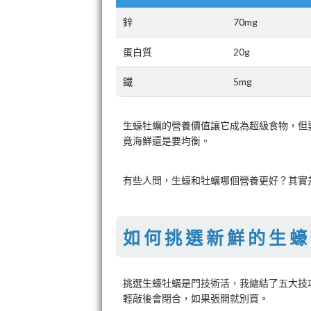
鋅
70mg
蛋白質
20g
鐵
5mg
生蠔牡蠣的營養價值讓它成為超級食物，但
竟海鮮還是要均衡。
有些人問，生蠔和牡蠣哪個營養更好？其實
如何挑選新鮮的生蠔
挑選生蠔牡蠣是門技術活，我總結了五大技
輕敲後會閉合，如果張開就別買。