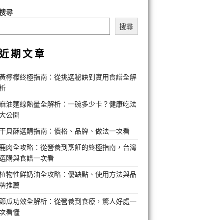
搜尋
搜尋
近期文章
黃檸檬終極指南：從挑選秘訣到實用食譜全解
析
麻油麵線熱量全解析：一碗多少卡？健康吃法
大公開
干貝酥選購指南：價格、品牌、做法一次看
鹿肉全攻略：從營養到烹飪的終極指南，台灣
選購與食譜一次看
植物性鮮奶油全攻略：優缺點、使用方法與品
牌推薦
節瓜功效全解析：從營養到食療，驚人好處一
次看懂