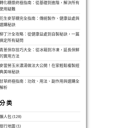
轉化糖漿終極指南：從基礎到進階，解決所有
使用疑難
花生麥芽糖完全指南：傳統製作、健康益處與
選購秘訣
柳丁汁全攻略：從健康益處到自製秘訣，一篇
搞定所有疑問
青蔥保存技巧大全：從冰箱到冷凍，延長保鮮
的實用方法
麥當勞玉米濃湯做法大公開！在家輕鬆複製經
典美味秘訣
甘草終極指南：功效、用法、副作用與選購全
解析
分类
懶人包
(128)
旅行地圖
(1)