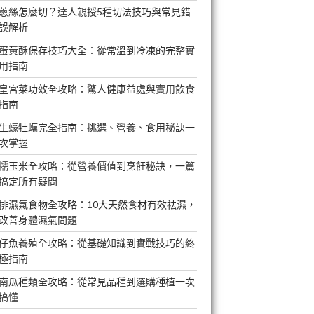
蔥絲怎麼切？達人親授5種切法技巧與常見錯
誤解析
蛋黃酥保存技巧大全：從常溫到冷凍的完整實
用指南
皇宮菜功效全攻略：驚人健康益處與實用飲食
指南
生蠔牡蠣完全指南：挑選、營養、食用秘訣一
次掌握
糯玉米全攻略：從營養價值到烹飪秘訣，一篇
搞定所有疑問
排濕氣食物全攻略：10大天然食材有效祛濕，
改善身體濕氣問題
仔魚養殖全攻略：從基礎知識到實戰技巧的終
極指南
南瓜種類全攻略：從常見品種到選購種植一次
搞懂