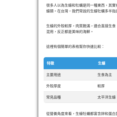
很多人以為生蠔和牡蠣是同一種東西，其實
蠔類。在台灣，我們常說的生蠔牡蠣多半指
生蠔的外殼較厚，肉質飽滿，適合直接生食
混用，反正都是美味的海鮮。
這裡有個簡單的表格幫你快速比較：
特徵
生蠔
主要用途
生食為主
外殼厚度
較厚
常見品種
太平洋生蠔
從營養角度來看，生蠔牡蠣都富含鋅和蛋白