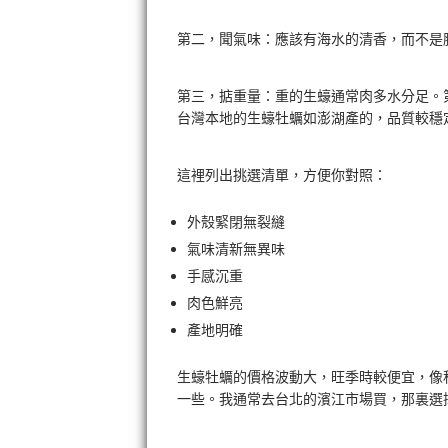
第二，聞氣味：應該有海水的清香，而不是
第三，掂重量：重的生蠔通常肉多水分足。
台灣本地的生蠔牡蠣如澎湖產的，品質較穩
這裡列出挑選清單，方便你對照：
外殼緊閉無裂縫
氣味清新無異味
手感沉重
肉色鮮亮
產地明確
生蠔牡蠣的價格波動大，旺季時較便宜，像秋
一些。我通常去台北的濱江市場買，那裏選