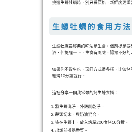
挑選生蠔牡蠣時，別只看價格，新鮮度更重
生蠔牡蠣的食用方法
生蠔牡蠣最經典的吃法是生食，但前提是要
酒，但提醒一下，生食有風險，腸胃不好的
如果你不敢生吃，烹飪方式很多樣，比如烤
箱烤10分鐘就行。
這裡分享一個我常做的烤生蠔食譜：
將生蠔洗淨，外殼刷乾淨。
蒜頭切末，與奶油混合。
塗在生蠔上，放入烤箱200度烤10分鐘。
出爐前撒點香菜。