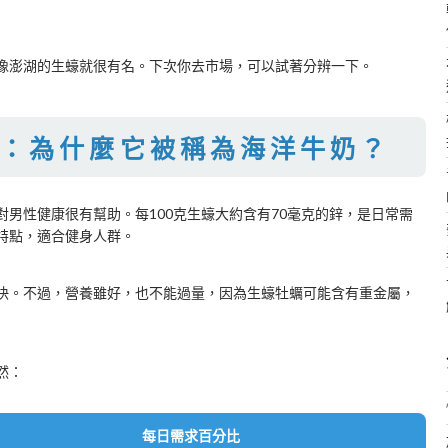
像澎湖的生蠔就很有名。下次你去市場，可以試著分辨一下。
：為什麼它被稱為海洋牛奶？
男性健康很有幫助。每100克生蠔大約含有70毫克的鋅，是日常需
特點，適合健身人群。
快。不過，營養雖好，也不能過量，因為生蠔牡蠣可能含有重金屬，
然：
每日需求百分比