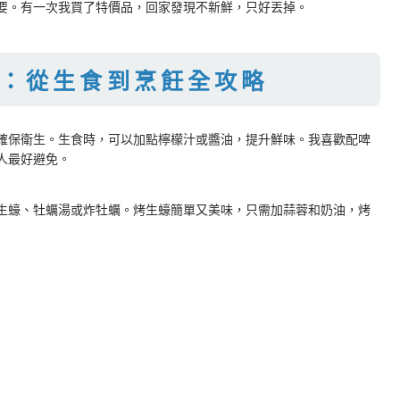
要。有一次我買了特價品，回家發現不新鮮，只好丟掉。
：從生食到烹飪全攻略
確保衛生。生食時，可以加點檸檬汁或醬油，提升鮮味。我喜歡配啤
人最好避免。
生蠔、牡蠣湯或炸牡蠣。烤生蠔簡單又美味，只需加蒜蓉和奶油，烤