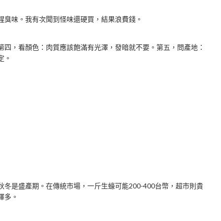
腥臭味。我有次聞到怪味還硬買，結果浪費錢。
第四，看顏色：肉質應該飽滿有光澤，發暗就不要。第五，問產地：
定。
冬是盛產期。在傳統市場，一斤生蠔可能200-400台幣，超市則貴
擇多。