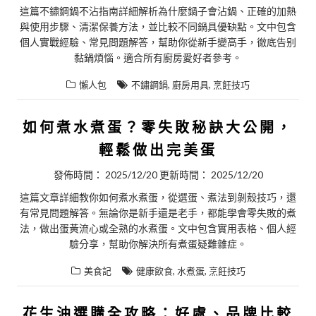
這篇不鏽鋼鍋不沾指南詳細解析為什麼鍋子會沾鍋、正確的加熱
與使用步驟、清潔保養方法，並比較不同鍋具優缺點。文中包含
個人實戰經驗、常見問題解答，幫助你從新手變高手，徹底告别
黏鍋煩惱。適合所有廚房愛好者參考。
,
,
懶人包
不鏽鋼鍋
廚房用具
烹飪技巧
如何煮水煮蛋？零失敗秘訣大公開，
輕鬆做出完美蛋
發佈時間：
2025/12/20
更新時間：
2025/12/20
這篇文章詳細教你如何煮水煮蛋，從選蛋、煮法到剝殼技巧，還
有常見問題解答。無論你是新手還是老手，都能學會零失敗的煮
法，做出蛋黃流心或全熟的水煮蛋。文中包含實用表格、個人經
驗分享，幫助你解決所有煮蛋疑難雜症。
,
,
美食記
健康飲食
水煮蛋
烹飪技巧
花生油選購全攻略：好處、品牌比較