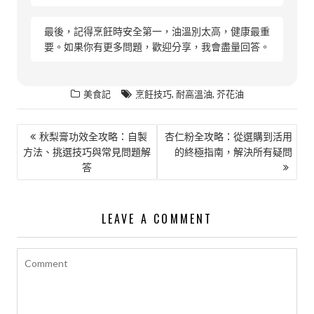
最後，記得烹飪時安全第一，油溫別太高，健康最重
要。如果你有更多問題，歡迎分享，我會盡量回答。
,
,
美食記
烹飪技巧
耐高溫油
芥花油
文
秋梨膏功效全攻略：自製
杏仁粉全攻略：從選購到活用
方法、挑選技巧與常見問題解
的終極指南，解決所有疑問
章
答
導
覽
LEAVE A COMMENT