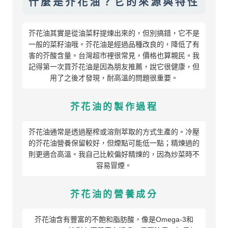
什麼是芥花油？它的來源與特性
芥花油其實是從油菜籽提煉出來的，但別搞錯，它不是
一般的菜籽油哦。芥花油是經過品種改良的，降低了有
害的芥酸含量。台灣超市裡很常見，價格也算親民。我
記得第一次買芥花油是因為朋友推薦，說它很健康，但
用了之後才發現，耐高溫的問題很重要。
芥花油的製作過程
芥花油通常是透過壓榨或溶劑萃取的方式生產的。冷壓
的芥花油營養保留較好，但煙點可能低一點；精煉過的
則更適合高溫。我自己比較偏好精煉的，因為炒菜時不
容易冒煙。
芥花油的營養成分
芥花油含有豐富的不飽和脂肪酸，像是Omega-3和