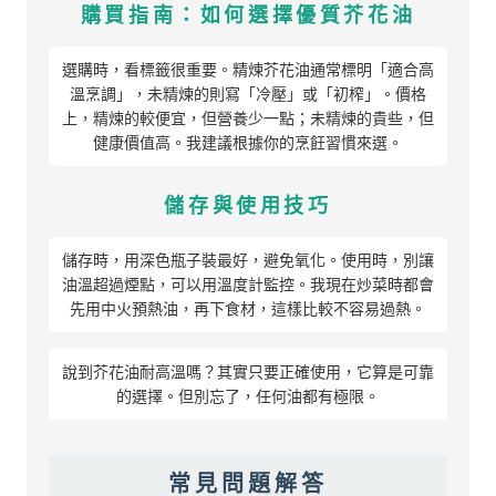
購買指南：如何選擇優質芥花油
選購時，看標籤很重要。精煉芥花油通常標明「適合高
溫烹調」，未精煉的則寫「冷壓」或「初榨」。價格
上，精煉的較便宜，但營養少一點；未精煉的貴些，但
健康價值高。我建議根據你的烹飪習慣來選。
儲存與使用技巧
儲存時，用深色瓶子裝最好，避免氧化。使用時，別讓
油溫超過煙點，可以用溫度計監控。我現在炒菜時都會
先用中火預熱油，再下食材，這樣比較不容易過熱。
說到芥花油耐高溫嗎？其實只要正確使用，它算是可靠
的選擇。但別忘了，任何油都有極限。
常見問題解答