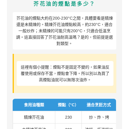
芥花油的煙點是多少？
芥花油的煙點大約在200-230°C之間，具體要看是精煉
還是未精煉的。精煉芥花油煙點較高，約230°C，適合
一般炒炸；未精煉的可能只有200°C，只適合低溫烹
調。這直接回答了芥花油耐高溫嗎？是的，但前提是選
對類型。
這裡有個小提醒：煙點不是固定不變的，如果油反
覆使用或保存不當，煙點會下降。所以別以為買了
高煙點油就可以無限次油炸。
食用油種類
煙點（°C）
適合烹飪方式
精煉芥花油
230
炒、炸、烤