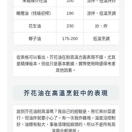
未精煉芥花油
200
涼拌、低溫拌炒
橄欖油（特級初榨）
190
涼拌、低溫烹調
花生油
230
炒、炸
椰子油
175-200
低溫烹調
從表格可以看出，芥花油在耐高溫方面表現不錯，尤其
是精煉版本。但這只是基本數據，實際使用時還得考慮
其他因素。
芥花油在高溫烹飪中的表現
說到芥花油耐高溫嗎？我自己的經驗是，用它來炒菜還
行，但油炸就要小心了。有一次我炸雞塊，溫度沒控制
好，油煙有點大，事後清理挺麻煩的。所以不是所有高
溫場合都適用。