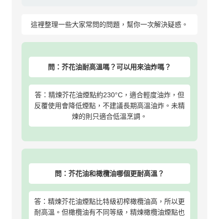
這裡整理一些大家常問的問題，幫你一次解決疑惑。
問：芥花油耐高溫嗎？可以用來油炸嗎？
答：精煉芥花油煙點約230°C，適合輕度油炸，但
反覆使用會降低煙點，不建議長期高溫油炸。未精
煉的則只適合低溫烹調。
問：芥花油和橄欖油哪個更耐高溫？
答：精煉芥花油煙點比特級初榨橄欖油高，所以更
耐高溫。但橄欖油有不同等級，精煉橄欖油煙點也