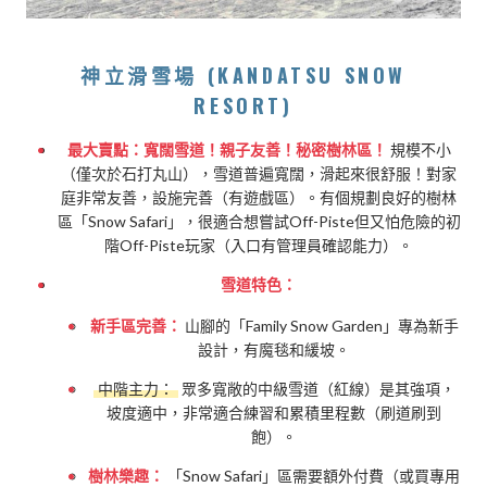
神立滑雪場 (KANDATSU SNOW
RESORT)
最大賣點：寬闊雪道！親子友善！秘密樹林區！
規模不小
（僅次於石打丸山），雪道普遍寬闊，滑起來很舒服！對家
庭非常友善，設施完善（有遊戲區）。有個規劃良好的樹林
區「Snow Safari」，很適合想嘗試Off-Piste但又怕危險的初
階Off-Piste玩家（入口有管理員確認能力）。
雪道特色：
新手區完善：
山腳的「Family Snow Garden」專為新手
設計，有魔毯和緩坡。
中階主力：
眾多寬敞的中級雪道（紅線）是其強項，
坡度適中，非常適合練習和累積里程數（刷道刷到
飽）。
樹林樂趣：
「Snow Safari」區需要額外付費（或買專用