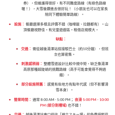
券），但維護得很好，有不同難度路線（有綠色路線
喔！），大雪後鑽進去很好玩！（小朋友也可以在家長
陪同下體驗簡單路線）。
設施：
餐廳選擇多樣且評價不錯（咖哩飯、拉麵都有）。山
頂餐廳視野佳。有兒童遊戲區。租借店規模大。
缺點：
交通：
需從越後湯澤站搭接駁巴士（約10分鐘），但班
次也算密集。
刺激感稍弱：
整體雪道設計比較中規中矩，缺乏像湯澤
高原那種超陡峭的挑戰路線（高手可能會覺得不夠過
癮）。
部分設施稍舊：
感覺有些地方有點年代感（但不影響滑
雪本身）。
營業時間：
通常 8:00 AM - 5:00 PM；
夜滑 5:00 PM - 10:00
PM (部分割槽域)
也不錯！
交通：
越後湯澤站東口搭往「神立スキー場」的免費接駁巴