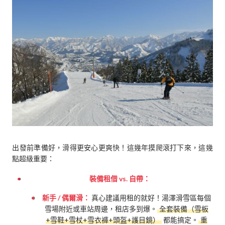
出發前準備好，滑得更安心更爽快！這幾年摸爬滾打下來，這幾
點超級重要：
裝備租借 vs. 自帶：
新手 / 偶爾滑：
真心建議用租的就好！湯澤滑雪區每個
雪場附近或車站周邊，租店多到爆。
全套裝備（雪板
+雪鞋+雪杖+雪衣褲+頭盔+護目鏡）
都能搞定。
重