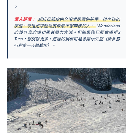
?️
個人評價：
超級推薦給完全沒滑過雪的新手、帶小孩的
家庭、或是追求輕鬆度假感不想奔波的人！
Wonderland
的設計真的讓初學者壓力大減。但如果你已經會順暢S
Turn，想挑戰更多，這裡的規模可能會讓你失望（頂多當
行程第一天體驗用）。