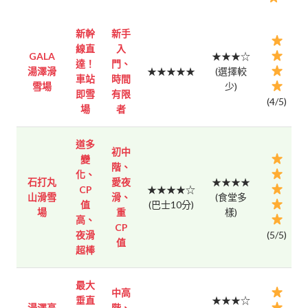
新幹
新手
線直
入
GALA
★★★☆
達！
門、
湯澤滑
★★★★★
(選擇較
車站
時間
雪場
少)
即雪
有限
(4/5)
場
者
道多
初中
變
階、
化、
石打丸
愛夜
★★★★
CP
★★★★☆
山滑雪
滑、
(食堂多
值
(巴士10分)
場
重
樣)
高、
CP
夜滑
(5/5)
值
超棒
最大
中高
垂直
★★★☆
湯澤高
階、