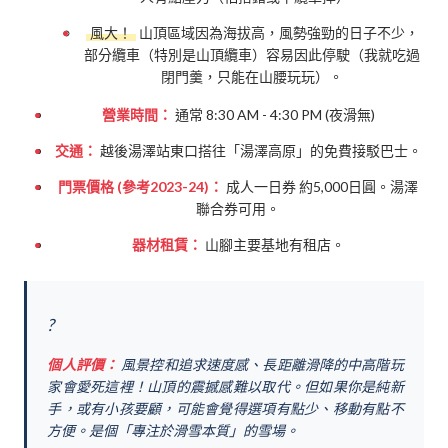
風大！
山頂區域因為海拔高，風勢強勁的日子不少，
部分纜車（特別是山頂纜車）容易因此停駛（我就吃過
閉門羹，只能在山腰玩玩）。
營業時間：
通常 8:30 AM - 4:30 PM (夜滑無)
交通：
越後湯澤站東口搭往「湯澤高原」的免費接駁巴士。
門票價格 (參考2023-24)：
成人一日券 約5,000日圓。湯澤
聯合券可用。
器材租賃：
山腳主要基地有租店。
?️
個人評價：
風景控和追求速度感、長距離滑降的中高階玩
家會愛死這裡！山頂的震撼感難以取代。但如果你是純新
手，或有小孩要顧，可能會覺得選項有點少、移動有點不
方便。是個「專注於滑雪本質」的雪場。