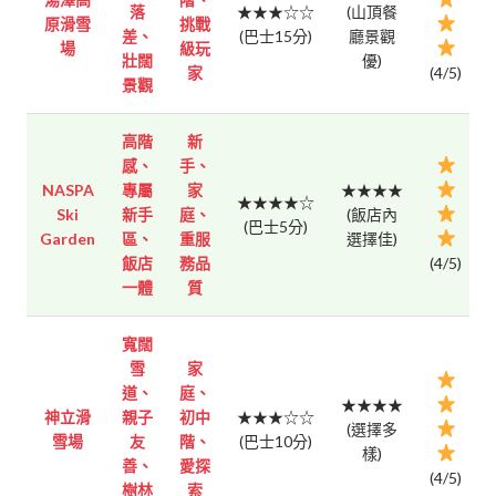
落
★★★☆☆
(山頂餐
原滑雪
挑戰
差、
(巴士15分)
廳景觀
場
級玩
壯闊
優)
家
(4/5)
景觀
高階
新
感、
手、
NASPA
專屬
家
★★★★
★★★★☆
Ski
新手
庭、
(飯店內
(巴士5分)
Garden
區、
重服
選擇佳)
飯店
務品
(4/5)
一體
質
寬闊
雪
家
道、
庭、
★★★★
神立滑
親子
初中
★★★☆☆
(選擇多
雪場
友
階、
(巴士10分)
樣)
善、
愛探
(4/5)
樹林
索