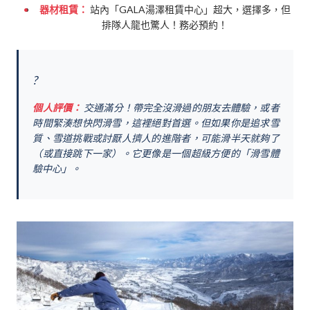
器材租賃：
站內「GALA湯澤租賃中心」超大，選擇多，但
排隊人龍也驚人！務必預約！
?️
個人評價：
交通滿分！帶完全沒滑過的朋友去體驗，或者
時間緊湊想快閃滑雪，這裡絕對首選。但如果你是追求雪
質、雪道挑戰或討厭人擠人的進階者，可能滑半天就夠了
（或直接跳下一家）。它更像是一個超級方便的「滑雪體
驗中心」。