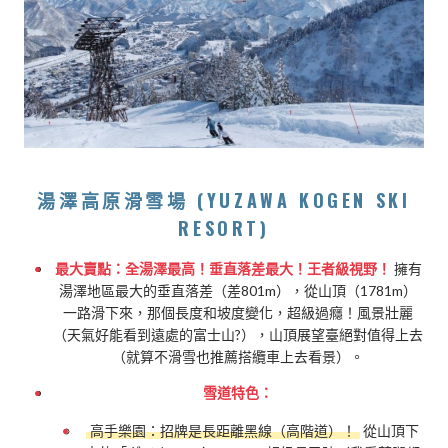
湯澤高原滑雪場 (YUZAWA KOGEN SKI
RESORT)
最大賣點：全湯澤最高！垂直落差最大！王者級視野！
擁有
湯澤地區最大的垂直落差（差801m），從山頂（1781m）
一路滑下來，那個長度和坡度變化，超級過癮！風景壯麗
（天氣好能看到遠處的富士山?），山頂展望臺絕對值得上去
（就算不滑雪也推薦搭纜車上去看景）。
雪道特色：
高手樂園：招牌是長距離黑線（高階道）！
從山頂下