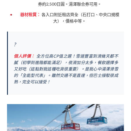
券約2,500日圓。湯澤聯合券可用。
器材租賃：
各入口附近租店齊全（石打口、中央口規模
大），價格中等。
?️
個人評價：
全方位高CP值之選！雪道豐富到滑幾天都不
膩（初學到進階都能滿足），夜滑加分太多，餐飲選擇多
又好吃（這點對我這種吃貨很重要）。是我心中湯澤滑雪
的「全能型代表」。雖然交通不是直達，但巴士接駁很成
熟，完全可以接受！