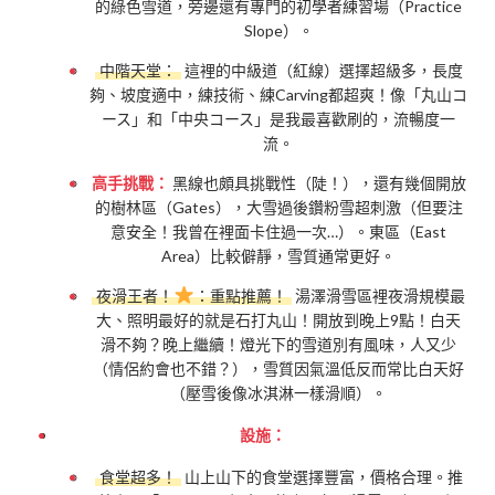
的綠色雪道，旁邊還有專門的初學者練習場（Practice
Slope）。
中階天堂：
這裡的中級道（紅線）選擇超級多，長度
夠、坡度適中，練技術、練Carving都超爽！像「丸山コ
ース」和「中央コース」是我最喜歡刷的，流暢度一
流。
高手挑戰：
黑線也頗具挑戰性（陡！），還有幾個開放
的樹林區（Gates），大雪過後鑽粉雪超刺激（但要注
意安全！我曾在裡面卡住過一次…）。東區（East
Area）比較僻靜，雪質通常更好。
夜滑王者！
：重點推薦！
湯澤滑雪區裡夜滑規模最
大、照明最好的就是石打丸山！開放到晚上9點！白天
滑不夠？晚上繼續！燈光下的雪道別有風味，人又少
（情侶約會也不錯？），雪質因氣溫低反而常比白天好
（壓雪後像冰淇淋一樣滑順）。
設施：
食堂超多！
山上山下的食堂選擇豐富，價格合理。推