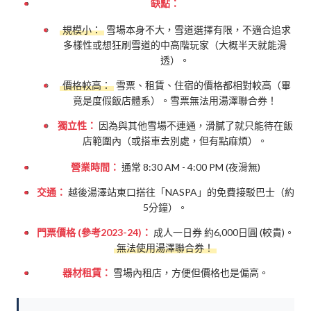
缺點：
規模小：
雪場本身不大，雪道選擇有限，不適合追求
多樣性或想狂刷雪道的中高階玩家（大概半天就能滑
透）。
價格較高：
雪票、租賃、住宿的價格都相對較高（畢
竟是度假飯店體系）。雪票無法用湯澤聯合券！
獨立性：
因為與其他雪場不連通，滑膩了就只能待在飯
店範圍內（或搭車去別處，但有點麻煩）。
營業時間：
通常 8:30 AM - 4:00 PM (夜滑無)
交通：
越後湯澤站東口搭往「NASPA」的免費接駁巴士（約
5分鐘）。
門票價格 (參考2023-24)：
成人一日券 約6,000日圓 (較貴)。
無法使用湯澤聯合券！
器材租賃：
雪場內租店，方便但價格也是偏高。