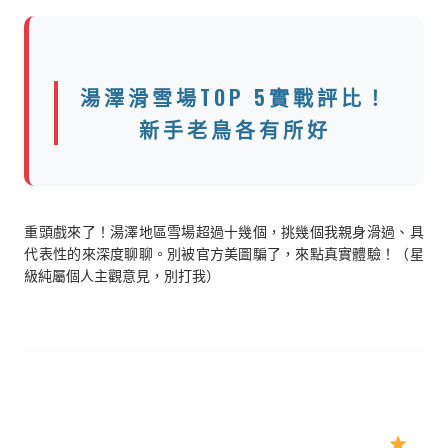
湯澤滑雪場TOP 5實戰評比！
新手老鳥各有所好
重頭戲來了！湯澤地區雪場超過十幾個，挑幾個我親身滑過、具
代表性的來深度聊聊。別被官方美圖騙了，來點真實體驗！（星
級純屬個人主觀意見，別打我）
個人
雪場名
最大
適合
餐飲/設
主觀
交通便利度
稱
亮點
物件
施
評分