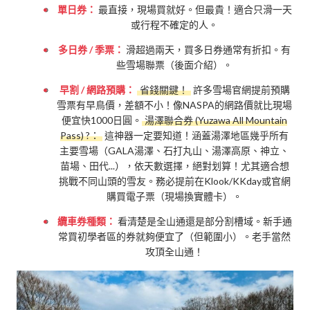
單日券：
最直接，現場買就好。但最貴！適合只滑一天
或行程不確定的人。
多日券 / 季票：
滑超過兩天，買多日券通常有折扣。有
些雪場聯票（後面介紹）。
早割 / 網路預購：
省錢關鍵！
許多雪場官網提前預購
雪票有早鳥價，差額不小！像NASPA的網路價就比現場
便宜快1000日圓。
湯澤聯合券 (Yuzawa All Mountain
Pass) ?：
這神器一定要知道！涵蓋湯澤地區幾乎所有
主要雪場（GALA湯澤、石打丸山、湯澤高原、神立、
苗場、田代...），依天數選擇，絕對划算！尤其適合想
挑戰不同山頭的雪友。務必提前在Klook/KKday或官網
購買電子票（現場換實體卡）。
纜車券種類：
看清楚是全山通還是部分割槽域。新手通
常買初學者區的券就夠便宜了（但範圍小）。老手當然
攻頂全山通！