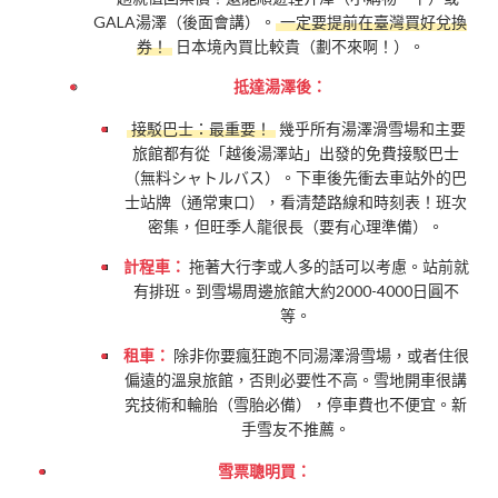
GALA湯澤（後面會講）。
一定要提前在臺灣買好兌換
券！
日本境內買比較貴（劃不來啊！）。
抵達湯澤後：
接駁巴士：最重要！
幾乎所有湯澤滑雪場和主要
旅館都有從「越後湯澤站」出發的免費接駁巴士
（無料シャトルバス）。下車後先衝去車站外的巴
士站牌（通常東口），看清楚路線和時刻表！班次
密集，但旺季人龍很長（要有心理準備）。
計程車：
拖著大行李或人多的話可以考慮。站前就
有排班。到雪場周邊旅館大約2000-4000日圓不
等。
租車：
除非你要瘋狂跑不同湯澤滑雪場，或者住很
偏遠的溫泉旅館，否則必要性不高。雪地開車很講
究技術和輪胎（雪胎必備），停車費也不便宜。新
手雪友不推薦。
雪票聰明買：