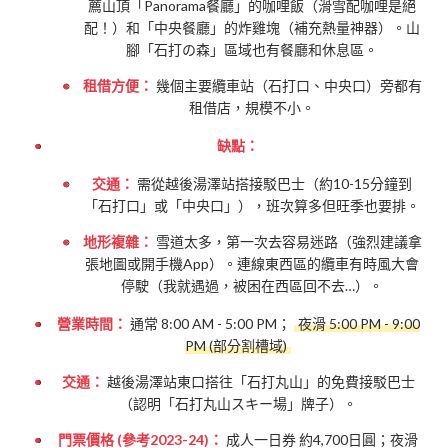
薦山頂「Panorama餐廳」的咖哩飯（滑雪配咖哩是絕
配！）和「中央餐廳」的炸雞塊（補充熱量神器）。山
腳「石打の森」區域也有餐廳和休息區。
租借方便：
幾個主要纜車站（石打口、中央口）旁都有
租借店，規模不小。
缺點：
交通：
需從越後湯澤站搭接駁巴士（約10-15分鐘到
「石打口」或「中央口」），班次算多但旺季也要排。
地形複雜：
雪道太多，第一次去容易迷路（強烈建議拿
張地圖或開手機App）。連線東西區的纜車有時風大會
停駛（我就遇過，被困在西區回不去…）。
營業時間：
通常 8:00 AM - 5:00 PM；
夜滑 5:00 PM - 9:00
PM (部分割槽域)
交通：
越後湯澤站東口搭往「石打丸山」的免費接駁巴士
（認明「石打丸山スキー場」牌子）。
門票價格 (參考2023-24)：
成人一日券 約4,700日圓；夜滑