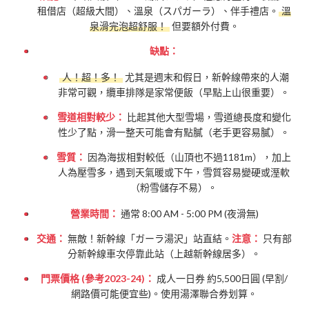
租借店（超級大間）、溫泉（スパガーラ）、伴手禮店。
溫
泉滑完泡超舒服！
但要額外付費。
缺點：
人！超！多！
尤其是週末和假日，新幹線帶來的人潮
非常可觀，纜車排隊是家常便飯（早點上山很重要）。
雪道相對較少：
比起其他大型雪場，雪道總長度和變化
性少了點，滑一整天可能會有點膩（老手更容易膩）。
雪質：
因為海拔相對較低（山頂也不過1181m），加上
人為壓雪多，遇到天氣暖或下午，雪質容易變硬或溼軟
（粉雪儲存不易）。
營業時間：
通常 8:00 AM - 5:00 PM (夜滑無)
交通：
無敵！新幹線「ガーラ湯沢」站直結。
注意：
只有部
分新幹線車次停靠此站（上越新幹線居多）。
門票價格 (參考2023-24)：
成人一日券 約5,500日圓 (早割/
網路價可能便宜些)。使用湯澤聯合券划算。