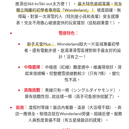
進滑出Skii-in/Ski-out太方便！）。
最大特色是超寬廣、完全
獨立隔離的初學者專用區「Wonderland」！
坡度超緩、無
障礙，對第一次滑雪的人（特別是小孩和長輩）安全感爆
表！完全不用擔心被速度快的玩家撞到（這點超重要！）。
雪道特色：
新手天堂Plus：
Wonderland超大一片區域專屬初學
者，還有電動步道。是湯澤滑雪區裡對新手最友好的設
計！沒有之一！
中階選擇：
中級道（紅線）難度適中，維護得很好，滑
起來很順暢。但整體雪道總數較少（只有7條），變化
性不高。
高階挑戰：
黑線只有一條（シングルダイヤモンド），
算有挑戰性但…就這樣一條（高手可能很快就膩了）。
設施：
度假村等級！飯店內餐廳、溫泉（大浴場不錯）、商
店一應俱全。租借店就在Wonderland旁邊，超級近便。服務
人員態度普遍不錯（有五星級飯店的感覺）。