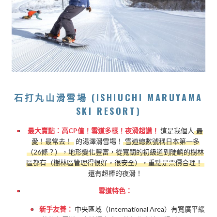
石打丸山滑雪場 (ISHIUCHI MARUYAMA
SKI RESORT)
最大賣點：高CP值！雪道多樣！夜滑超讚！
這是我個人
最
愛！最常去！
的湯澤滑雪場！
雪道總數號稱日本第一多
（26條？），地形變化豐富，從寬闊的初級道到陡峭的樹林
區都有（樹林區管理得很好，很安全），重點是票價合理！
還有超棒的夜滑！
雪道特色：
新手友善：
中央區域（International Area）有寬廣平緩