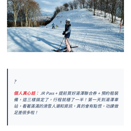
?️
個人真心話：
JR Pass + 提前買好湯澤聯合券 + 預約租裝
備，這三樣搞定了，行程就穩了一半！第一天到湯澤車
站，看著滿滿的滑雪人潮和資訊，真的會有點慌，功課做
足差很多啦！