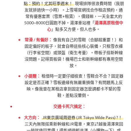
點：預約！尤其旺季週末！
現場排隊很浪費時間（我朋
友就排過快一小時）。上雪場官網找合作租店預約，通
常有優惠套票（雪票+租賃）。價錢嘛，一天全套大約
5000~8000日圓跑不掉。湯澤車站裡「
湯澤高原租借中
心
」點多又方便，但人也多。
常滑 / 有偏好：
像我有自己的雪鞋（合腳超重要！）和
固定偏好的板子，就會自帶這些核心裝備，只租雪衣褲
（行李省空間）或頭盔（衛生考量）。帶板子搭新幹線
沒問題，記得買板袋！機場巴士和新幹線都有專用空間
放。
小提醒：
租借時一定要仔細檢查！雪鞋合不合？固定器
設定是否正確？雪板邊緣有無嚴重損傷？有問題馬上反
映。像我曾在某租店拿到固定器怎麼調都卡不緊的雪
鞋，差點沒暈倒。
交通卡死穴搞定：
大方向：
JR東京廣域周遊券 (JR Tokyo Wide Pass) ?！
三天內無限搭乘新幹線和JR電車，東京⇄越後湯澤來回
一趟就值回票價！還能順遊輕井澤（小購物一下）或