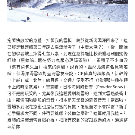
拖著快散架的身體，扛著我的雪板，終於從新潟湯澤回來了！這
已經是我連續第三年跑去湯澤滑雪了（中毒太深？），從一開始
在初學者坡上摔得七葷八素，到現在總算能比較流暢地刷個幾條
紅線（黑線嘛…還在努力克服心理障礙啦），累積了不少血淚
（還有荷包失血）換來的經驗。說真的，雖然北海道名氣響噹
噹，但湯澤滑雪區對臺灣雪友來說，CP值真的超級高！新幹線
「上越」或「北陸」線直達，交通方便到不行（想想那些耗在轉
車上的時間就累），雪質嘛，日本海側的粉雪（Powder Snow）
可不是開玩笑的，尤其像我這種愛刷粉雪的，遇到大雪過後衝上
山，那個唰啦唰啦的聲音，根本是天堂級的背景音樂！當然啦，
雪場多到眼花撩亂也是個甜蜜的負擔，怎麼選才不會踩雷？新手
老手需求大不同，住宿要挑哪？裝備怎麼辦？這篇就用我這三年
累積的湯澤滑雪實戰心得，把所有挖到的寶跟踩過的坑，通通整
理給你！