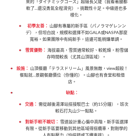
來的「ダイナミックコース」超級長又陡（我看著腿都
軟了…還沒勇氣全程滑完），挑戰性十足。中級道也多
樣化。
初學友善：
山腳有專屬的新手區（パノラマゲレンン
デ），但坦白說，規模和選擇不如GALA或NASPA那麼
寬裕。如果團隊中有純新手，這邊可能稍嫌單調。
雪質優勢：
海拔最高，雪質通常較好、較乾燥，粉雪儲
存時間較長（尤其山頂區域）。
設施：
山頂餐廳「テラスドリーム」風景無敵，view超殺！
餐點就…景觀餐廳價位（你懂的）。山腳也有食堂和租借
店。
缺點：
交通：
需從越後湯澤站搭接駁巴士（約15分鐘），班次
較石打丸山少一點點。
對新手較不親切：
雪道設計重心偏中高階，新手區選擇
有限。從新手區要移動到其他區域得搭纜車，對剛學的
人有點壓力（怕搭錯或下纜車摔）。