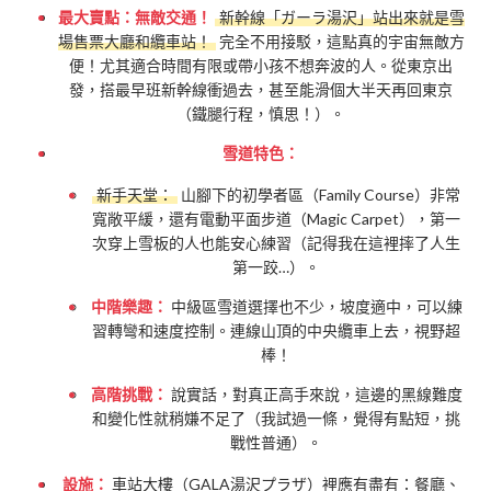
最大賣點：無敵交通！
新幹線「ガーラ湯沢」站出來就是雪
場售票大廳和纜車站！
完全不用接駁，這點真的宇宙無敵方
便！尤其適合時間有限或帶小孩不想奔波的人。從東京出
發，搭最早班新幹線衝過去，甚至能滑個大半天再回東京
（鐵腿行程，慎思！）。
雪道特色：
新手天堂：
山腳下的初學者區（Family Course）非常
寬敞平緩，還有電動平面步道（Magic Carpet），第一
次穿上雪板的人也能安心練習（記得我在這裡摔了人生
第一跤…）。
中階樂趣：
中級區雪道選擇也不少，坡度適中，可以練
習轉彎和速度控制。連線山頂的中央纜車上去，視野超
棒！
高階挑戰：
說實話，對真正高手來說，這邊的黑線難度
和變化性就稍嫌不足了（我試過一條，覺得有點短，挑
戰性普通）。
設施：
車站大樓（GALA湯沢プラザ）裡應有盡有：餐廳、