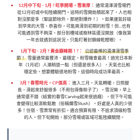
12月中下旬 - 1月 ? 旺季開場，雪漸厚：
通常湯澤滑雪場們
從12月初或中旬陸續開門。這時的雪開始積起來了，人也相
對沒那麼多（聖誕節除外，那絕對爆炸！）。如果運氣好碰
到早來的大雪，恭喜你，可能爽滑到初期的粉雪！但…也有
可能遇到雪不夠深，部分割槽域或樹林區還沒開放（像我第
一年去就遇到這狀況，只能盯著封鎖線乾瞪眼）。
1月下旬 - 2月 ? 黃金巔峰期！?：
公認最棒的湯澤滑雪季
節！
雪量通常最豐沛、最穩定，粉雪機會最高！過完日本新
年（1月初）人潮稍退一點（但還是很多人），天氣也比較
穩定些。想要體驗道地粉雪，這個時段成功率最高。
3月 ? 春雪時光，CP值高：
進入三月，天氣轉暖，日照變
長，滑起來舒服很多（不用包得像粽子了）。雪況嘛，早上
通常還不錯（結實的春雪Carving起來很過癮），但下午可能
會變得比較濕軟鬆散（俗稱爛雪Slush）。好處是人真的少很
多！住宿、雪票常有折扣，適合預算有限、不追求頂級粉雪
的人。但下旬開始，部分雪場或區域可能陸續關閉。