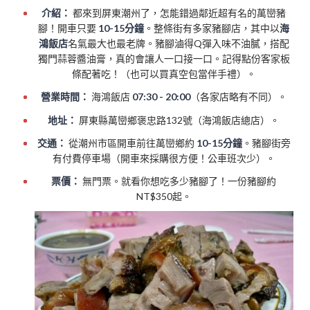
介紹：
都來到屏東潮州了，怎能錯過鄰近超有名的萬巒豬
腳！開車只要
10-15分鐘
。整條街有多家豬腳店，其中以
海
鴻飯店
名氣最大也最老牌。豬腳滷得Q彈入味不油膩，搭配
獨門蒜蓉醬油膏，真的會讓人一口接一口。記得點份客家板
條配著吃！（也可以買真空包當伴手禮）。
營業時間：
海鴻飯店
07:30 - 20:00
（各家店略有不同）。
地址：
屏東縣萬巒鄉褒忠路132號（海鴻飯店總店）。
交通：
從潮州市區開車前往萬巒鄉約
10-15分鐘
。豬腳街旁
有付費停車場（開車來採購很方便！公車班次少）。
票價：
無門票。就看你想吃多少豬腳了！一份豬腳約
NT$350起。