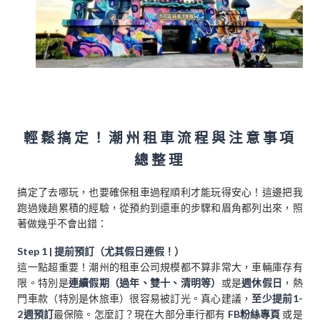
輕鬆搞定！潮州租車流程與注意事項
總整理
搞定了去哪玩，也要確保租車過程順利才能玩得安心！這邊把我
跑過幾趟累積的經驗，從預約到還車的步驟和眉角都列出來，照
著做幾乎不會出錯：
Step 1 | 提前預訂（尤其假日連假！）
這一點超重要！潮州的租車公司規模都不算非常大，車輛庫存有
限。特別是
連續假期（過年、雙十、清明等）
或是
週休假日
，熱
門車款（特別是休旅車）很容易被訂光。真心建議，
至少提前1-
2週預訂
最保險。怎麼訂？現在大部分車行都有
FB粉絲專頁
或是