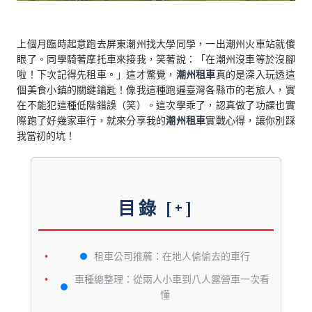
上個月臨時起意跑去屏東潮州找大學同學，一出潮州火車站就傻
眼了。同學騎著摩托車來接我，笑著說：「在潮州沒車等於沒腳
啦！下次記得先租車。」這才驚覺，
潮州租車
真的是深入玩透這
個美食小鎮的關鍵鑰匙！像我這種跑遍臺灣各縣市的老旅人，實
在不能犯這種低階錯誤（笑）。這次學乖了，認真做了功課也實
際跑了好幾家車行，就來分享我的
潮州租車
實戰心得，讓你別踩
我當初的坑！
目錄
[+]
租車公司推薦：在地人偷偷去的車行
車種總整理：從兩人小車到八人露營車一次看
懂