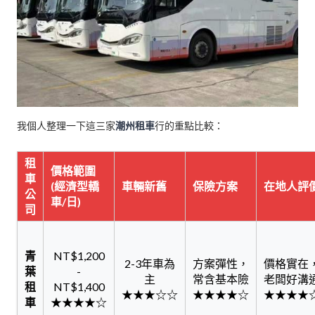
我個人整理一下這三家
潮州租車
行的重點比較：
租
價格範圍
車
(經濟型轎
車輛新舊
保險方案
在地人評
公
車/日)
司
青
NT$1,200
2-3年車為
方案彈性，
價格實在
葉
-
主
常含基本險
老闆好溝
租
NT$1,400
★★★☆☆
★★★★☆
★★★★
車
★★★★☆