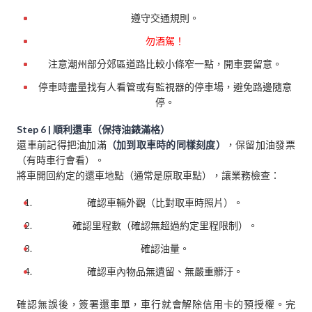
遵守交通規則。
勿酒駕！
注意潮州部分郊區道路比較小條窄一點，開車要留意。
停車時盡量找有人看管或有監視器的停車場，避免路邊隨意
停。
Step 6 | 順利還車（保持油錶滿格）
還車前記得把油加滿
（加到取車時的同樣刻度）
，保留加油發票
（有時車行會看）。
將車開回約定的還車地點（通常是原取車點），讓業務檢查：
確認車輛外觀（比對取車時照片）。
確認里程數（確認無超過約定里程限制）。
確認油量。
確認車內物品無遺留、無嚴重髒汙。
確認無誤後，簽署還車單，車行就會解除信用卡的預授權。完