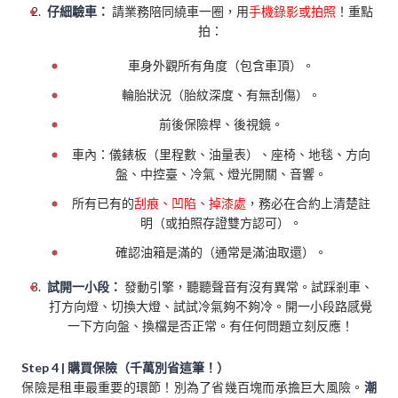
仔細驗車：
請業務陪同繞車一圈，用
手機錄影或拍照
！重點
拍：
車身外觀所有角度（包含車頂）。
輪胎狀況（胎紋深度、有無刮傷）。
前後保險桿、後視鏡。
車內：儀錶板（里程數、油量表）、座椅、地毯、方向
盤、中控臺、冷氣、燈光開關、音響。
所有已有的
刮痕、凹陷、掉漆處
，務必在合約上清楚註
明（或拍照存證雙方認可）。
確認油箱是滿的（通常是滿油取還）。
試開一小段：
發動引擎，聽聽聲音有沒有異常。試踩剎車、
打方向燈、切換大燈、試試冷氣夠不夠冷。開一小段路感覺
一下方向盤、換檔是否正常。有任何問題立刻反應！
Step 4 | 購買保險（千萬別省這筆！）
保險是租車最重要的環節！別為了省幾百塊而承擔巨大風險。
潮