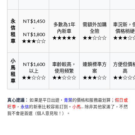
永
NT$1,450
多數為1年
需額外加購
車況新，
信
-
內新車
全險
價格稍硬
租
NT$1,800
★★★★★
★★☆☆☆
★★★☆
車
★★★☆☆
小
NT$1,600
車齡較高，
連鎖標準方
方便但價
馬
以上
使用頻繁
案
高
租
★★☆☆☆
★★☆☆☆
★★★☆☆
★★☆☆
車
真心建議：
如果是平日出遊，
青葉
的價格和服務最划算；
假日或
旺季
，
永信
的新車比較容易訂到。
小馬
... 除非其他家滿了，不然
我不會是首選（個人意見啦！）。