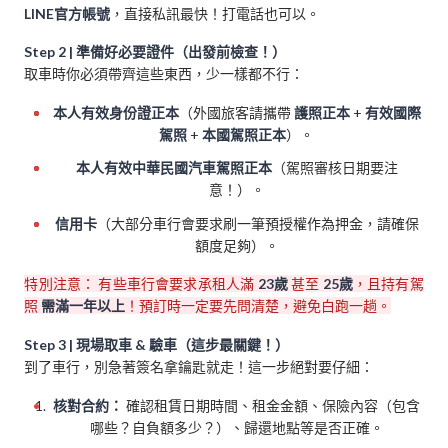
LINE官方帳號
，直接私訊最快！打電話也可以。
Step 2 | 準備好必要證件（出發前檢查！）
取車時你必須帶齊這些東西，少一樣都不行：
本人有效身份證正本
（外國旅客請攜帶
護照正本
+
有效國際
駕照
+
本國駕照正本
）。
本人有效中華民國汽車駕照正本
（駕照審核日期要注
意！）。
信用卡
（大部分車行會要求刷一筆預授權作為押金，請確保
額度足夠）。
特別注意： 有些車行會要求承租人滿
23歲
甚至
25歲
，且持有駕
照
需滿一年以上
！預訂時一定要先問清楚，避免白跑一趟。
Step 3 | 現場取車 & 驗車（這步最關鍵！）
到了車行，別急著簽名拿鑰匙就走！這一步絕對要仔細：
核對合約：
確認租賃日期時間、租金金額、保險內容（包含
哪些？自負額多少？）、歸還地點等是否正確。