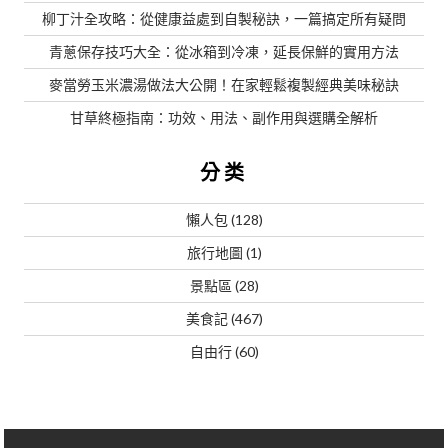
柳丁汁全攻略：從健康益處到自製秘訣，一篇搞定所有疑問
青蔥保存技巧大全：從冰箱到冷凍，延長保鮮的實用方法
麥當勞玉米濃湯做法大公開！在家輕鬆複製經典美味秘訣
甘草終極指南：功效、用法、副作用與選購全解析
分类
懶人包
(128)
旅行地圖
(1)
景點區
(28)
美食記
(467)
自由行
(60)