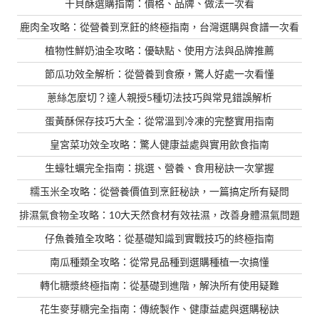
干貝酥選購指南：價格、品牌、做法一次看
鹿肉全攻略：從營養到烹飪的終極指南，台灣選購與食譜一次看
植物性鮮奶油全攻略：優缺點、使用方法與品牌推薦
節瓜功效全解析：從營養到食療，驚人好處一次看懂
蔥絲怎麼切？達人親授5種切法技巧與常見錯誤解析
蛋黃酥保存技巧大全：從常溫到冷凍的完整實用指南
皇宮菜功效全攻略：驚人健康益處與實用飲食指南
生蠔牡蠣完全指南：挑選、營養、食用秘訣一次掌握
糯玉米全攻略：從營養價值到烹飪秘訣，一篇搞定所有疑問
排濕氣食物全攻略：10大天然食材有效祛濕，改善身體濕氣問題
仔魚養殖全攻略：從基礎知識到實戰技巧的終極指南
南瓜種類全攻略：從常見品種到選購種植一次搞懂
轉化糖漿終極指南：從基礎到進階，解決所有使用疑難
花生麥芽糖完全指南：傳統製作、健康益處與選購秘訣