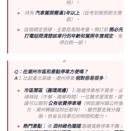
時）。
持有
汽車駕照需滿1年以上
（從考到駕照那天算
起）。
這個規定很硬，主要是風險考量。預訂前
務必先
打電話問清楚該車行的年齡和駕照年資規定
，免
得白跑一趟！
Q：在潮州市區和景點停車方便嗎？
A：
比起臺北高雄，潮州停車
相對容易很多
！
市區鬧區（圓環周邊）：
路邊停車格不算多，尖
峰時段（午餐、晚餐時間）一位難求是常態。建
議可以開到
公有收費停車場
（例如潮州鎮公所後
方、潮州轉運站附近都有），雖然要走幾分鐘
路，但省去找車位的時間和壓力。
熱門景點：
像
泗林綠色隧道
路邊寬敞停車不難；