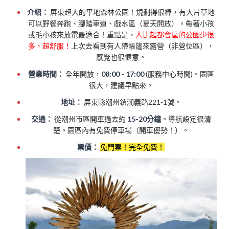
介紹：
屏東超大的平地森林公園！規劃得很棒，有大片草地
可以野餐奔跑、腳踏車道、戲水區（夏天開放）。帶著小孩
或毛小孩來放電最適合！重點是，
人比起都會區的公園少很
多，超舒服！
上次去看到有人帶帳篷來露營（非營位區），
感覺也很愜意。
營業時間：
全年開放，
08:00 - 17:00
(服務中心時間)。園區
很大，建議早點來。
地址：
屏東縣潮州鎮潮義路221-1號。
交通：
從潮州市區開車過去約
15-20分鐘
。導航設定很清
楚。園區內有免費停車場（開車優勢！）。
票價：
免門票！完全免費！