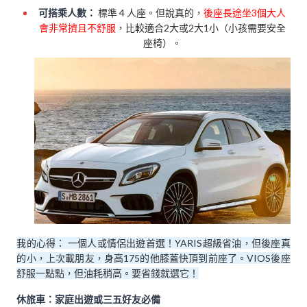
可搭乘人數：
標準 4 人座。但說真的，
後座長途坐3個大人
會非常擠且不舒服
，比較適合2大或2大1小（小孩需要安全
座椅）。
我的心得： 一個人或情侶出遊首選！YARIS超級省油，但後座真
的小，上次載朋友，身高175的他膝蓋快頂到前座了。VIOS後座
舒服一點點，但油耗稍高。要省錢就選它！
休旅車：家庭出遊或三五好友必備