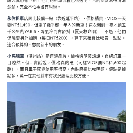
讓人真心想回租！他們的租車流程也很透明，合約條款寫得清清
楚楚，完全不怕事後有糾紛。
永信租車
店面比較偏一點（靠近延平路），價格稍貴，VIOS一天
要NT$1,450，但車子幾乎都一年內的新車！這次開到一臺才跑五
千公里的YARIS，冷氣冷到會發抖（夏天救命啊）。不過，他們
保險要另外加購（每日NT$200），算下來確實比較貴一點點。
適合預算夠、想開新車的朋友。
小馬租車
（潮州站）是連鎖品牌，價格透明沒話說，官網訂車一
目瞭然。但... 實話說，價格真的硬（同樣VIOS要NT$1,600起
跳），而且車子感覺使用率很高，內裝磨損比較明顯。優點是據
點多，萬一在其他縣市有狀況處理比較方便。