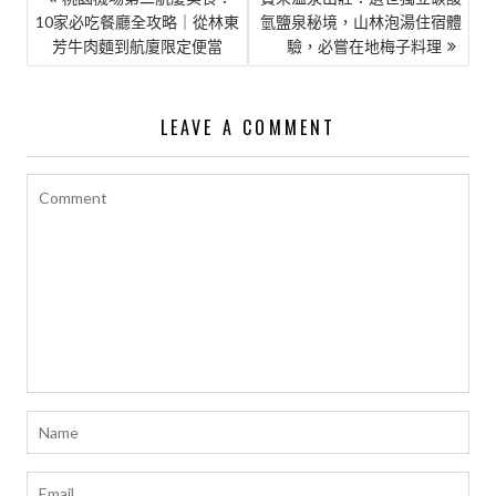
10家必吃餐廳全攻略｜從林東
氫鹽泉秘境，山林泡湯住宿體
章
芳牛肉麵到航廈限定便當
驗，必嘗在地梅子料理
導
覽
LEAVE A COMMENT