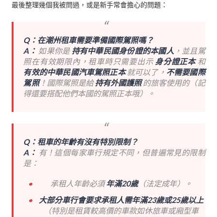
最後整理幾個我被問過，或是新手常會擔心的問題：
Q：在潮州租車需要準備國際駕照嗎？
A：
如果你是
持有中華民國身份證的本國人
，並且駕
照在有效期限內，租車時只需要出示
身分證正本
和
有效的中華民國汽車駕照正本
就可以了，
不需要國際
駕照
！國際駕照是給
持有外國護照
的旅客使用的（記
得還要搭配他們本國的駕照正本哦）。
Q：租車的年齡有沒有特別限制？
A：
有！這個每家車行規定不同，但普遍常見的限制
是：
承租人年齡必須
年滿20歲
（法定成年）。
大部分車行會要求承租人需年滿23歲或25歲以上
（特別是租賃較高價的車款如休旅車或廂型車