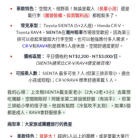
車款特色：
空間大、視野高！無論是載人
（長輩小孩）
還是
載行李
（露營裝備、採買戰利品）
都輕鬆多了。
常見車型：
Toyota SIENTA (5+2人座)、Honda CR-V、
Toyota RAV4。
SIENTA
在
潮州租車
市場很受歡迎，因為第三
排可以收起來變超大行李空間，也可以勉強應付多人需求。
CR-V
和
RAV4
則是標準5人座休旅，空間舒適度更好。
價格區間：
平日價格約
NT$2,200 - NT$3,000/日
。
（SIENTA通常比CR-V/RAV4便宜幾百塊）
可搭乘人數：
SIENTA 最多可坐 7 人 (但第三排非常小，適合
小孩或短程)；CR-V/RAV4 標準舒適乘載 5 人。
我的心得： 上次租SIENTA載全家老小（2大+2老+1小）去萬巒
吃豬腳，空間剛剛好！阿嬤坐第二排說很舒服（有扶手），但第
三排給小學的侄子坐，他說有點悶（冷氣吹不太到）。如果5個
都是成人，RAV4會舒服很多。
廂型車：大家族或團體旅行的救星
車款特色：
就是大！
超過5人以上的團體，或是要載大量行