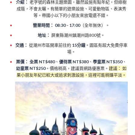
介紹：
老字號的森林主題樂園，雖然設施有點年紀，但綠樹
成蔭，不會太曬。有簡單的遊樂設施、可愛動物區、表演秀
等。帶國小以下的小朋友來放電還不錯。
營業時間：
08:30 - 17:00
（全年無休）。
地址：
屏東縣潮州鎮潮州路800號。
交通：
從潮州市區開車前往約
15分鐘
。園區有超大免費停車
場。
票價：
全票 NT$480
、
優待票 NT$380
、
學童票 NT$350
、
幼童票 NT$250
。價格稍高，建議買網路優惠票。
建議： 如
果小朋友年紀已較大或追求刺激設施，這裡可能稍嫌平淡。