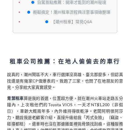
自駕景點推薦：開車才能到的潮州秘境
輕鬆搞定！潮州租車流程與注意事項總整理
【潮州租車】常見Q&A
租車公司推薦：在地人偷偷去的車行
說真的，潮州鬧區不大，車行選擇沒高雄、臺北那麼多，但認真
找還是有幾家CP值爆表的。我跑了三家，也問了在地朋友的意
見，分享給大家真實感受。
青葉租車
算是我的首選，位置超方便，就在潮州火車站走路五分
鐘內。上次租他們的Toyota VIOS，一天才NT$1,200（非假
日），車齡大概兩年多，內外維持得很乾淨。老闆阿明很阿莎
力，聽說我是老顧客介紹，直接升級給我「丙式全險」（竊盜、
碰撞都賠），還車時也沒在那邊雞蛋裡挑骨頭找刮痕，這種服務