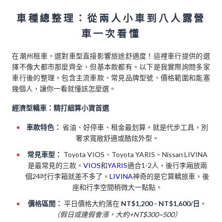
車種總整理：從兩人小車到八人露營
車一次看懂
在潮州租車，選對車型直接影響旅途舒適度！這裡車行提供的選
擇不像大都市那麼齊全，但基本款都有。以下是我實際詢問多家
車行後的整理，包含主流車款、常見品牌型號、價格範圍和能塞
幾個人，讓你一看就懂該怎麼選。
經濟型轎車：精打細算小資首選
車款特色：
省油、好停車、租金最划算。就是代步工具，別
奢求寬敞舒適或酷炫外型。
常見車型：
Toyota VIOS、Toyota YARIS、Nissan LIVINA
是最常見的三款。
VIOS
和
YARIS
適合1-2人，後行李廂放兩
個24吋行李箱就差不多了。
LIVINA
神奇的是它算轎旅車，後
座和行李空間稍微大一點點。
價格區間：
平日價格大約落在
NT$1,200 - NT$1,600/日
。
（假日或連假會漲，大約+NT$300~500）