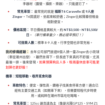
李器材（露營、攝影、樂器），只能選它了。
常見車型：
最常見的就是
福斯T6 Caravelle
或
9人座
Zinger
。T6質感好、坐起來較舒適；Zinger比較陽春但租金
相對便宜。
價格區間：
平日價格差異較大，約
NT$3,500 - NT$5,500/
日
。
（車行備車量少，務必提早預訂！）
可搭乘人數：
標準 8-9 人座。行李空間也非常充裕。
我的慘痛經驗：
去年公司部門旅遊8個人擠一臺Zinger去小琉球
（車從潮州出發），雖然坐得下，但長途下來真的不舒服，尤其
最後一排。後來發現，
如果預算夠且人多，租兩臺休旅車可能更
划算也更舒服！
機車：短程移動、巷弄覓食利器
車款特色：
便宜、彈性高、鑽巷子找美食停車方便！適合已
經有主要交通工具（如開車下來），但需要短程代步時使
用，或純粹在潮州市區吃吃喝喝。
常見車型：
125cc 速克達為主（像是光陽GP125、SYM Z1