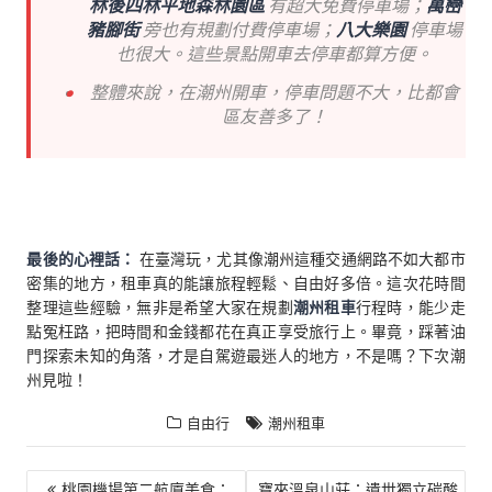
林後四林平地森林園區
有超大免費停車場；
萬巒
豬腳街
旁也有規劃付費停車場；
八大樂園
停車場
也很大。這些景點開車去停車都算方便。
整體來說，在潮州開車，停車問題不大，比都會
區友善多了！
最後的心裡話：
在臺灣玩，尤其像潮州這種交通網路不如大都市
密集的地方，租車真的能讓旅程輕鬆、自由好多倍。這次花時間
整理這些經驗，無非是希望大家在規劃
潮州租車
行程時，能少走
點冤枉路，把時間和金錢都花在真正享受旅行上。畢竟，踩著油
門探索未知的角落，才是自駕遊最迷人的地方，不是嗎？下次潮
州見啦！
自由行
潮州租車
文
‌桃園機場第二航廈美食：
寶來溫泉山莊：遺世獨立碳酸