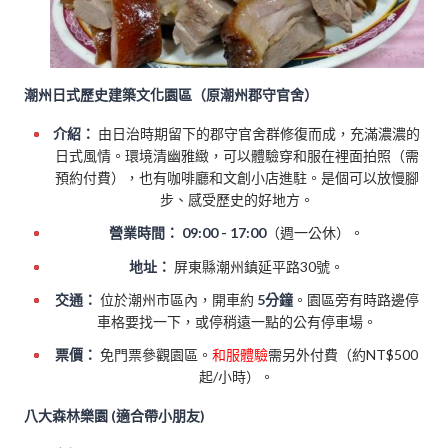
潮州日式歷史建築文化園區（原潮州郡守官舍）
介紹：
由日治時期留下的郡守官舍群修復而成，充滿濃濃的
日式風情。環境清幽雅緻，可以體驗穿和服在裡面拍照（需
預約付費），也有咖啡廳和文創小店進駐。是個可以放慢腳
步、感受歷史的好地方。
營業時間：
09:00 - 17:00
（週一公休）。
地址：
屏東縣潮州鎮延平路30號。
交通：
位於潮州市區內，開車約
5分鐘
。園區旁有時路邊停
車格要找一下，或停稍遠一點的公有停車場。
票價：
免門票參觀園區。
和服體驗
需另外付費（約NT$500
起/小時）。
八大森林樂園 (適合帶小朋友)