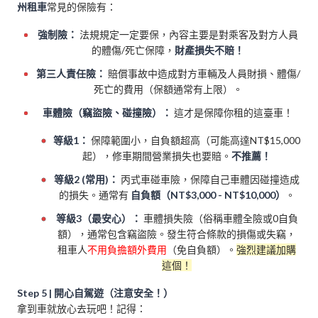
州租車
常見的保險有：
強制險：
法規規定一定要保，內容主要是對乘客及對方人員
的體傷/死亡保障，
財產損失不賠！
第三人責任險：
賠償事故中造成對方車輛及人員財損、體傷/
死亡的費用（保額通常有上限）。
車體險（竊盜險、碰撞險）：
這才是保障你租的這臺車！
等級1：
保障範圍小，自負額超高（可能高達NT$15,000
起），修車期間營業損失也要賠。
不推薦！
等級2 (常用)：
丙式車碰車險，保障自己車體因碰撞造成
的損失。通常有
自負額（NT$3,000 - NT$10,000）
。
等級3（最安心）：
車體損失險（俗稱車體全險或0自負
額），通常包含竊盜險。發生符合條款的損傷或失竊，
租車人
不用負擔額外費用
（免自負額）。
強烈建議加購
這個！
Step 5 | 開心自駕遊（注意安全！）
拿到車就放心去玩吧！記得：