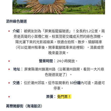
泗林綠色隧道
介紹：
被網友封為「屏東版龍貓隧道」！全長約1.2公里，兩
旁是高聳的小葉欖仁樹，枝葉茂密交織成天然的綠色頂棚。
陽光灑下來的光影超級美，很適合拍照、散步、騎腳踏車
（可以從潮州租車後，開車載腳踏車來這裡騎）。清晨或傍
晚來最涼爽。
營業時間：
24小時開放。
地址：
屏東縣潮州鎮潮州路（沿著潮州路開，看到一大片綠
色隧道就是了）。
交通：
位於潮州郊區，從市區開車約
10分鐘
內可達。路邊可
停車。
票價：
免門票！
萬巒豬腳街（海鴻飯店）