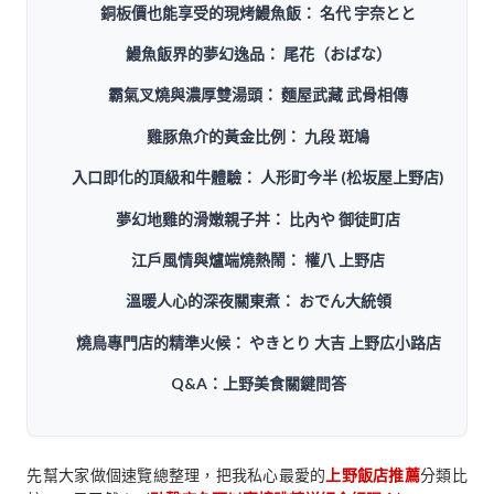
銅板價也能享受的現烤鰻魚飯： 名代 宇奈とと
鰻魚飯界的夢幻逸品： 尾花（おばな）
霸氣叉燒與濃厚雙湯頭： 麵屋武藏 武骨相傳
雞豚魚介的黃金比例： 九段 斑鳩
入口即化的頂級和牛體驗： 人形町今半 (松坂屋上野店)
夢幻地雞的滑嫩親子丼： 比內や 御徒町店
江戶風情與爐端燒熱鬧： 權八 上野店
溫暖人心的深夜關東煮： おでん大統領
燒鳥專門店的精準火候： やきとり 大吉 上野広小路店
Q&A：上野美食關鍵問答
先幫大家做個速覽總整理，把我私心最愛的
上野飯店推薦
分類比