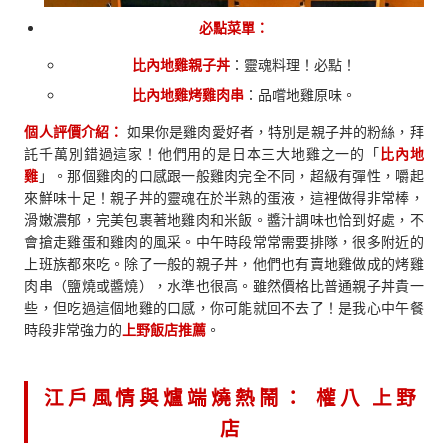
必點菜單：
比內地雞親子丼
：靈魂料理！必點！
比內地雞烤雞肉串
：品嚐地雞原味。
個人評價介紹：
如果你是雞肉愛好者，特別是親子丼的粉絲，拜
託千萬別錯過這家！他們用的是日本三大地雞之一的「
比內地
雞
」。那個雞肉的口感跟一般雞肉完全不同，超級有彈性，嚼起
來鮮味十足！親子丼的靈魂在於半熟的蛋液，這裡做得非常棒，
滑嫩濃郁，完美包裹著地雞肉和米飯。醬汁調味也恰到好處，不
會搶走雞蛋和雞肉的風采。中午時段常常需要排隊，很多附近的
上班族都來吃。除了一般的親子丼，他們也有賣地雞做成的烤雞
肉串（鹽燒或醬燒），水準也很高。雖然價格比普通親子丼貴一
些，但吃過這個地雞的口感，你可能就回不去了！是我心中午餐
時段非常強力的
上野飯店推薦
。
江戶風情與爐端燒熱鬧：
權八 上野
店