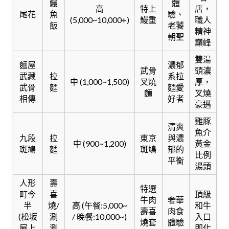
鰻
體
高
特上
店，
尾花
魚
驗、
(5,000~10,000+)
鰻重
職人
飯
老饕
精神
朝聖
巔峰
雙湯
麵屋
濃郁
武骨
頭濃
武藏
拉
系拉
中 (1,000~1,500)
叉燒
厚，
武骨
麵
麵愛
麵
叉燒
相傳
好者
豪邁
雞豚
清爽
魚介
九段
拉
東京
與濃
中 (900~1,200)
黃金
斑鳩
麵
斑鳩
郁的
比例
平衡
湯頭
人形
壽
特選
町今
喜
頂級
牛肉
奢華
半
燒/
高 (午餐:5,000~
和牛
壽喜
肉食
(松坂
涮
/ 晚餐:10,000~)
入口
燒套
體驗
屋上
涮
即化