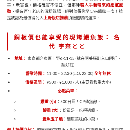
華。老實說，價格確實不便宜，但那種
職人手藝帶來的細膩感
動
，還有百年老店的沉穩氣場，絕對值得你至少來體驗一次！這
是我認為最值得列入
上野飯店推薦
頂級體驗的選擇。
銅板價也能享受的現烤鰻魚飯：
名
代 宇奈とと
地址：
東京都台東區上野6-11-15 (就在阿美橫町入口附近，
超好找)
營業時間：
11:00 ~ 22:30 (L.O. 22:00)
全年無休
價格區間：
¥500 - ¥1,000 / 人 (主要看鰻重大小)
必點菜單：
鰻重 (小)
：500日圓！CP值無敵。
鰻重 (大)
：份量足，吃得過癮。
鰻魚玉子燒
：簡單美味的小菜。
個人評價介紹：
如果你預算有限，但又想大口扒鰻魚飯，這間店