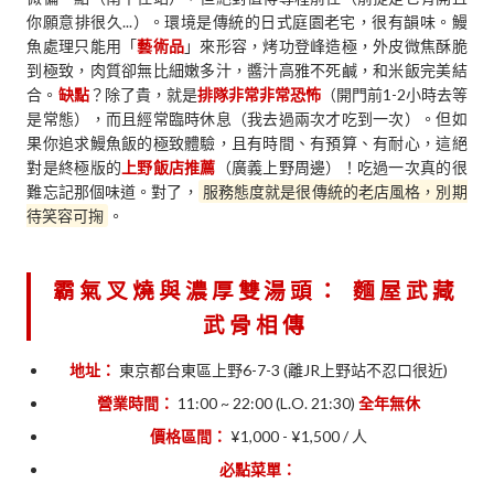
你願意排很久...）。環境是傳統的日式庭園老宅，很有韻味。鰻
魚處理只能用「
藝術品
」來形容，烤功登峰造極，外皮微焦酥脆
到極致，肉質卻無比細嫩多汁，醬汁高雅不死鹹，和米飯完美結
合。
缺點
？除了貴，就是
排隊非常非常恐怖
（開門前1-2小時去等
是常態），而且經常臨時休息（我去過兩次才吃到一次）。但如
果你追求鰻魚飯的極致體驗，且有時間、有預算、有耐心，這絕
對是終極版的
上野飯店推薦
（廣義上野周邊）！吃過一次真的很
難忘記那個味道。對了，
服務態度就是很傳統的老店風格，別期
待笑容可掬
。
霸氣叉燒與濃厚雙湯頭：
麵屋武藏
武骨相傳
地址：
東京都台東區上野6-7-3 (離JR上野站不忍口很近)
營業時間：
11:00 ~ 22:00 (L.O. 21:30)
全年無休
價格區間：
¥1,000 - ¥1,500 / 人
必點菜單：