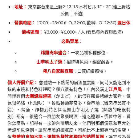
地址：
東京都台東區上野2-13-13 木村ビル 1F・2F (離上野站
公園口不遠)
營業時間：
17:00 ~ 23:00 (L.O. 22:00, 飲料L.O. 22:30)
週日休
價格區間：
¥3,000 - ¥6,000+ / 人 (看點餐內容與飲酒)
必點菜單：
烤雞肉串盛合
：一次品嚐多種部位。
山芋明太子燒
：招牌特色菜，綿密鹹香。
權八自家製豆腐
：口感細緻獨特。
個人評價介紹：
想體驗一下熱鬧的居酒屋氛圍，同時又能吃到不
錯的串燒和特色料理嗎？權八很有特色！店內裝潢走
江戶風
，中
間還有個
大圍爐端燒區
（かまど），師傅在那邊烤給大家看，氣
氛很熱絡（也很吵）。餐點種類非常多，從串燒（雞肉串品質不
錯）、烤魚、炸物到特色料理如山芋明太子燒（熱熱的吃很特
別）都有。很適合一群朋友聚餐喝酒，邊吃邊聊。價位中等，看
你怎麼點。記得有一次帶台灣朋友來，他們對那個氣氛和巨大的
烤爐印象深刻。單就串燒的細膩度，可能比不上超專門的名店，
但
整體的食物水準、選擇多樣性和獨特的熱鬧氛圍
，讓它成為聚