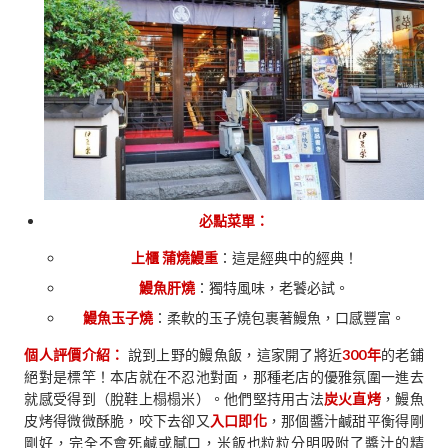
必點菜單：
上櫃 蒲燒鰻重
：這是經典中的經典！
鰻魚肝燒
：獨特風味，老饕必試。
鰻魚玉子燒
：柔軟的玉子燒包裹著鰻魚，口感豐富。
個人評價介紹：
說到上野的鰻魚飯，這家開了將近
300年
的老鋪
絕對是標竿！本店就在不忍池對面，那種老店的優雅氛圍一進去
就感受得到（脫鞋上榻榻米）。他們堅持用古法
炭火直烤
，鰻魚
皮烤得微微酥脆，咬下去卻又
入口即化
，那個醬汁鹹甜平衡得剛
剛好，完全不會死鹹或膩口，米飯也粒粒分明吸附了醬汁的精