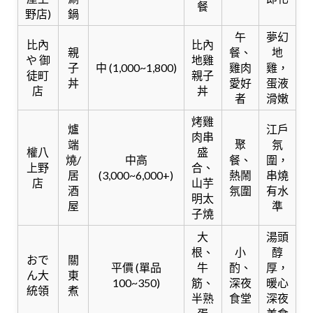
餐
野店)
鍋
午
夢幻
比內
比內
親
餐、
地
や 御
地雞
子
中 (1,000~1,800)
雞肉
雞，
徒町
親子
丼
愛好
蛋液
店
丼
者
滑嫩
烤雞
爐
江戶
肉串
端
聚
氛
權八
盛
燒/
中高
餐、
圍，
上野
合、
居
(3,000~6,000+)
熱鬧
串燒
店
山芋
酒
氛圍
有水
明太
屋
準
子燒
大
湯頭
根、
小
醇
おで
關
平價 (單品
牛
酌、
厚，
ん大
東
100~350)
筋、
深夜
暖心
統領
煮
半熟
食堂
深夜