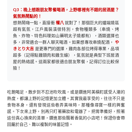
Q3：晚上想跟朋友聚餐喝酒，上野哪裡有不錯的居酒屋？
氣氛熱鬧點的！
想熱鬧嗨一點，直接衝
權八
就對了！那個巨大的爐端燒區
超有氣氛，江戶風裝潢很特別，食物種類多（串燒、烤
魚、炸物、特色料理如山藥明太子燒都有），酒類選擇也
多，非常適合一群人聊天喝酒。如果想專攻串燒配酒，
や
きとり大吉
是更專門的選擇，雞肉各部位烤得專業，品項
超多（記得點雞頸肉和雞生蠔），氣氛就是典型下班居酒
屋的熱絡感。這兩家都很適合朋友聚餐，記得訂位比較保
險！
吃飽喝足，散步到不忍池吹吹風，或是鑽進阿美橫町感受人潮的
熱度，都讓上野的記憶更加立體。其實我最享受的，往往不只是
食物本身，還有發現這些巷弄美味時，那種像尋寶一樣的興奮
感。下次來上野，別再只盯著藥妝和電器了，把胃準備好，照著
這份真心換來的清單，鑽進那些飄著香氣的小店吧！保證你會帶
回屬於自己、難以複製的味蕾記憶。