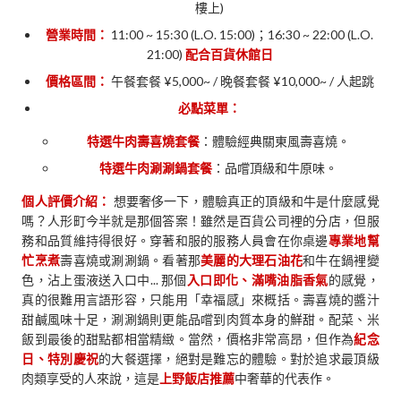
樓上)
營業時間：
11:00 ~ 15:30 (L.O. 15:00)；16:30 ~ 22:00 (L.O.
21:00)
配合百貨休館日
價格區間：
午餐套餐 ¥5,000~ / 晚餐套餐 ¥10,000~ / 人起跳
必點菜單：
特選牛肉壽喜燒套餐
：體驗經典關東風壽喜燒。
特選牛肉涮涮鍋套餐
：品嚐頂級和牛原味。
個人評價介紹：
想要奢侈一下，體驗真正的頂級和牛是什麼感覺
嗎？人形町今半就是那個答案！雖然是百貨公司裡的分店，但服
務和品質維持得很好。穿著和服的服務人員會在你桌邊
專業地幫
忙烹煮
壽喜燒或涮涮鍋。看著那
美麗的大理石油花
和牛在鍋裡變
色，沾上蛋液送入口中... 那個
入口即化、滿嘴油脂香氣
的感覺，
真的很難用言語形容，只能用「幸福感」來概括。壽喜燒的醬汁
甜鹹風味十足，涮涮鍋則更能品嚐到肉質本身的鮮甜。配菜、米
飯到最後的甜點都相當精緻。當然，價格非常高昂，但作為
紀念
日、特別慶祝
的大餐選擇，絕對是難忘的體驗。對於追求最頂級
肉類享受的人來說，這是
上野飯店推薦
中奢華的代表作。