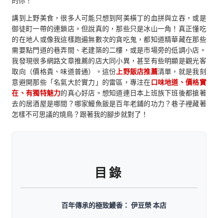
的你！
講到上野美食，很多人可能只想到阿美橫丁的血拼與立吞，或是
御徒町一帶的連鎖店。但說真的，那些只是冰山一角！真正懂吃
的在地人或像我這樣跑遍無數次的貪吃鬼，都知道精華藏在那些
需要點門道的巷弄間、老建築的二樓，或是市場旁的低調小店。
我發現很多網路文章推薦的店大同小異，甚至有些明顯是觀光客
取向（價格貴、味道普通）。這份
上野飯店推薦
清單，就是我刻
意避開那些「名氣大於實力」的雷區，專注在
口味地道、價格實
在、有獨特魅力
的真心好店。想知道連日本上班族下班後都搶著
去的居酒屋是哪間？哪家鰻魚飯是百年老鋪的功力？巷子裡藏著
怎樣不可思議的燒鳥？跟著我的腳步就對了！
目錄
百年傳承的極致鰻香： 伊豆榮 本店