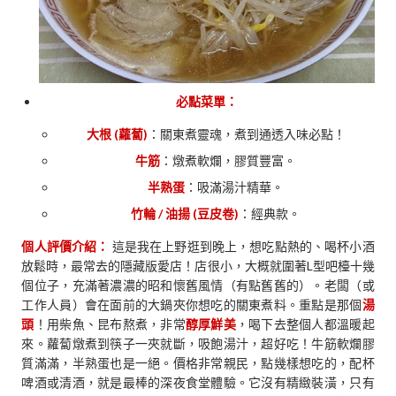
必點菜單：
大根 (蘿蔔)
：關東煮靈魂，煮到通透入味必點！
牛筋
：燉煮軟爛，膠質豐富。
半熟蛋
：吸滿湯汁精華。
竹輪 / 油揚 (豆皮卷)
：經典款。
個人評價介紹：
這是我在上野逛到晚上，想吃點熱的、喝杯小酒
放鬆時，最常去的隱藏版愛店！店很小，大概就圍著L型吧檯十幾
個位子，充滿著濃濃的昭和懷舊風情（有點舊舊的）。老闆（或
工作人員）會在面前的大鍋夾你想吃的關東煮料。重點是那個
湯
頭
！用柴魚、昆布熬煮，非常
醇厚鮮美
，喝下去整個人都溫暖起
來。蘿蔔燉煮到筷子一夾就斷，吸飽湯汁，超好吃！牛筋軟爛膠
質滿滿，半熟蛋也是一絕。價格非常親民，點幾樣想吃的，配杯
啤酒或清酒，就是最棒的深夜食堂體驗。它沒有精緻裝潢，只有