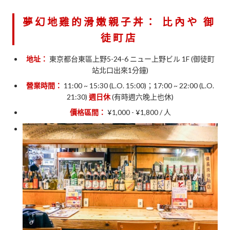
夢幻地雞的滑嫩親子丼：
比內や 御
徒町店
地址：
東京都台東區上野5-24-6 ニュー上野ビル 1F (御徒町
站北口出來1分鐘)
營業時間：
11:00 ~ 15:30 (L.O. 15:00)；17:00 ~ 22:00 (L.O.
21:30)
週日休
(有時週六晚上也休)
價格區間：
¥1,000 - ¥1,800 / 人