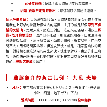
武骨叉燒麵
：招牌！兩大塊厚切叉燒超震撼。
沾麵 (夏季限定有時推出)
：濃郁湯頭沾著吃很過癮。
個人評價介紹：
喜歡濃郁系拉麵、大塊吃肉的朋友看過來！這家
是我在上野想吃拉麵時很常去的選擇，主打的就是那個
厚到不像
話的叉燒肉
，燉煮入味，肥瘦比例佳，吃起來超滿足。湯頭是
豚
骨+魚介的雙湯頭
，濃厚但不死鹹（對我來說剛好，口味清淡者
可能覺得偏鹹），層次感豐富。麵條是粗麵，很有嚼勁。店內空
間不大，用餐時間要排隊，但速度算快。就是一種豪邁爽快的風
格！對於想吃飽吃滿足的男生來說，這家很對味。也是許多上班
族下班後快速解決一餐的熱門點。絕對是重口味愛好者該收進口
袋的
上野飯店推薦
拉麵店！
雞豚魚介的黃金比例：
九段 斑鳩
地址：
東京都台東區上野6-8-9 ジュネス上野 B1F (上野站廣
小路口附近，地下街入口下去)
營業時間：
11:00 ~ 23:00 (L.O. 22:30)
全年無休