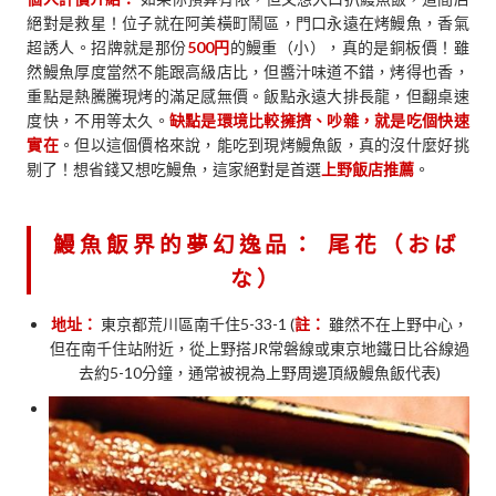
絕對是救星！位子就在阿美橫町鬧區，門口永遠在烤鰻魚，香氣
超誘人。招牌就是那份
500円
的鰻重（小），真的是銅板價！雖
然鰻魚厚度當然不能跟高級店比，但醬汁味道不錯，烤得也香，
重點是熱騰騰現烤的滿足感無價。飯點永遠大排長龍，但翻桌速
度快，不用等太久。
缺點是環境比較擁擠、吵雜，就是吃個快速
實在
。但以這個價格來說，能吃到現烤鰻魚飯，真的沒什麼好挑
剔了！想省錢又想吃鰻魚，這家絕對是首選
上野飯店推薦
。
鰻魚飯界的夢幻逸品：
尾花（おば
な）
地址：
東京都荒川區南千住5-33-1 (
註：
雖然不在上野中心，
但在南千住站附近，從上野搭JR常磐線或東京地鐵日比谷線過
去約5-10分鐘，通常被視為上野周邊頂級鰻魚飯代表)