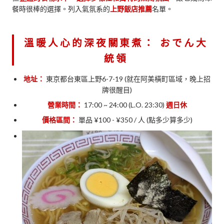
餐時很棒的選擇。列入氣氛系的
上野飯店推薦
名單。
溫暖人心的深夜關東煮：
おでん大
統領
地址：
東京都台東區上野6-7-19 (就在阿美橫町區域，晚上招
牌很醒目)
營業時間：
17:00 ~ 24:00 (L.O. 23:30)
週日休
價格區間：
單品 ¥100 - ¥350 / 人 (點多少算多少)