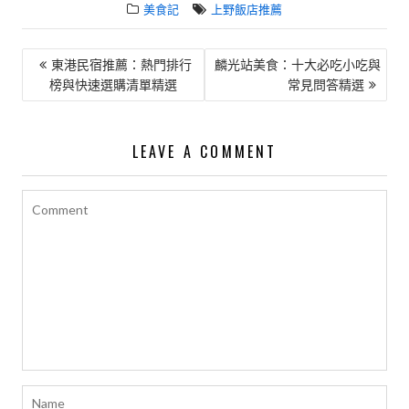
美食記
上野飯店推薦
文
東港民宿推薦：熱門排行
麟光站美食：十大必吃小吃與
榜與快速選購清單精選
常見問答精選
章
導
覽
LEAVE A COMMENT