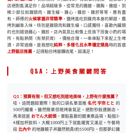
店絕對能滿足你！品項超級多，從常見的雞腿、雞胸、雞翅，到
稀少部位如雞頸肉、雞生蠔、雞心、雞胗、雞肝等等，應有盡
有。師傅的
火候掌握非常精準
，鹽烤能吃到雞肉本身的鮮甜，醬
烤則鹹香入味。特別是雞頸肉和雞生蠔，口感獨特，喜歡內臟類
的也別錯過雞心、雞胗。店內氣氛比較像上班族下班後小酌的場
所，有點熱鬧（有禁菸席）。價格合理，一串串點下來配上生啤
酒，非常過癮。是我想吃
純粹、多樣化且水準穩定燒鳥
時的首選
上野飯店推薦
。記得點份烤飯糰收尾，超滿足！
Q&A：上野美食關鍵問答
Q1：預算有限，但又想吃到道地美味，上野有什麼推薦？
哇，這問題超實際！我的口袋名單首推
名代 宇奈とと
的
500円鰻重，雖然簡單但現烤香氣足，絕對秒殺連鎖店。
再來就是
おでん大統領
，單點喜歡的關東煮品項，點個3-
4樣加杯飲料，大概1000円上下就能暖胃又滿足。午餐時
段
比內や
的地雞親子丼雖然稍貴(約1500円)，但那夢幻雞