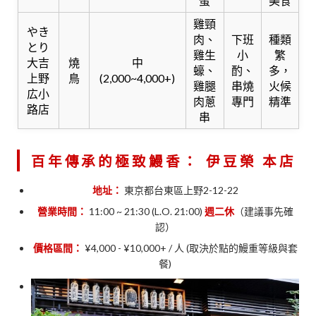
蛋
美食
雞頸
やき
肉、
下班
種類
とり
雞生
小
繁
大吉
燒
中
蠔、
酌、
多，
上野
鳥
(2,000~4,000+)
雞腿
串燒
火候
広小
肉蔥
專門
精準
路店
串
百年傳承的極致鰻香：
伊豆榮 本店
地址：
東京都台東區上野2-12-22
營業時間：
11:00 ~ 21:30 (L.O. 21:00)
週二休
（建議事先確
認）
價格區間：
¥4,000 - ¥10,000+ / 人 (取決於點的鰻重等級與套
餐)