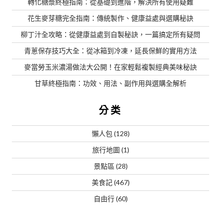
轉化糖漿終極指南：從基礎到進階，解決所有使用疑難
花生麥芽糖完全指南：傳統製作、健康益處與選購秘訣
柳丁汁全攻略：從健康益處到自製秘訣，一篇搞定所有疑問
青蔥保存技巧大全：從冰箱到冷凍，延長保鮮的實用方法
麥當勞玉米濃湯做法大公開！在家輕鬆複製經典美味秘訣
甘草終極指南：功效、用法、副作用與選購全解析
分类
懶人包
(128)
旅行地圖
(1)
景點區
(28)
美食記
(467)
自由行
(60)