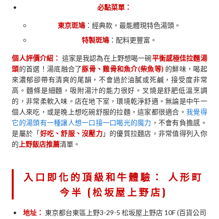
必點菜單：
東京斑鳩
：經典款，最能體現特色湯頭。
特製斑鳩
：配料更豐富。
個人評價介紹：
這家是我認為在上野想喝一碗
平衡感極佳拉麵湯
頭
的首選！湯底融合了
豚骨、雞骨和魚介(柴魚等)
的鮮味，喝起
來濃郁卻帶有清爽的尾韻，不會過於油膩或死鹹，接受度非常
高。麵條是細麵，吸附湯汁的能力很好。叉燒是舒肥低溫烹調
的，非常柔軟入味。店在地下室，環境乾淨舒適。無論是中午一
個人來吃，或是晚上想吃碗舒服的拉麵，這家都很適合。
我覺得
它的湯頭有一種讓人想一口接一口喝光的魔力
，不會有負擔感。
是屬於「
好吃、舒服、沒壓力
」的優質拉麵店，非常值得列入你
的
上野飯店推薦
清單。
入口即化的頂級和牛體驗：
人形町
今半 (松坂屋上野店)
地址：
東京都台東區上野3-29-5 松坂屋上野店 10F (百貨公司