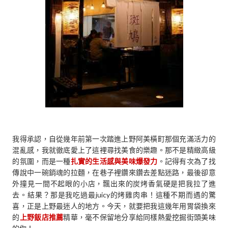
我得承認，自從幾年前第一次踏進上野阿美橫町那個充滿活力的
混亂感，我就徹底愛上了這裡尋找美食的樂趣。那不是精緻高級
的氛圍，而是一種
扎實的生活感與美味爆發力
。記得有次為了找
傳說中一碗銷魂的拉麵，在巷子裡鑽來鑽去差點迷路，最後卻意
外撞見一間不起眼的小店，飄出來的炭烤香氣硬是把我拉了進
去。結果？那是我吃過最juicy的烤雞肉串！這種不期而遇的驚
喜，正是上野最迷人的地方。今天，就要把我這幾年用胃袋換來
的
上野飯店推薦
精華，毫不保留地分享給同樣熱愛挖掘街頭美味