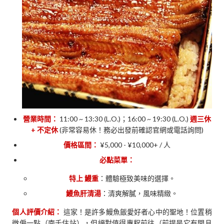
營業時間：
11:00 ~ 13:30 (L.O.)；16:00 ~ 19:30 (L.O.)
週三休
+ 不定休
(非常容易休！務必出發前確認官網或電話詢問)
價格區間：
¥5,000 - ¥10,000+ / 人
必點菜單：
特上 鰻重
：體驗極致美味的選擇。
鰻魚肝清湯
：清爽解膩，風味精緻。
個人評價介紹：
這家！是許多鰻魚飯愛好者心中的聖地！位置稍
微偏一點（南千住站），但絕對值得專程前往（前提是它有開且