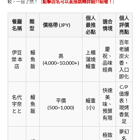
較，一目了然！（
點擊店名可以直接跳轉詳細介紹喔！
）
個人
個人
餐廳
類
適合
價格帶 (JPY)
最推
評價
名稱
型
情境
必點
亮點
百年
慶
老舖
伊豆
鰻
上櫃
高
祝、
炭火
榮 本
魚
蒲燒
(4,000~10,000+)
品味
香，
店
飯
鰻重
經典
入口
即化
C/P
快速
值爆
名代
鰻
美
平價
鰻重
表！
宇奈
魚
味、
(500~1,000)
(小)
現烤
とと
飯
預算
香氣
有限
足
夢幻
極致
名