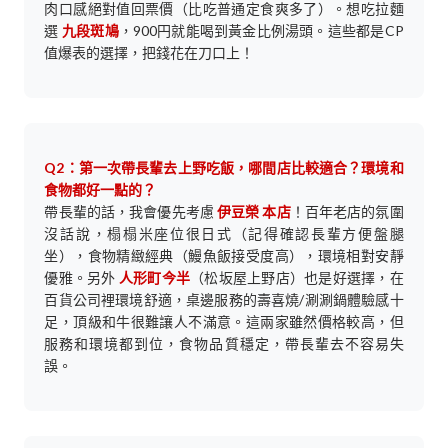
肉口感絕對值回票價（比吃普通定食爽多了）。想吃拉麵
選
九段斑鳩
，900円就能喝到黃金比例湯頭。這些都是CP
值爆表的選擇，把錢花在刀口上！
Q2：第一次帶長輩去上野吃飯，哪間店比較適合？環境和
食物都好一點的？
帶長輩的話，我會優先考慮
伊豆榮 本店
！百年老店的氛圍
沒話說，榻榻米座位很日式（記得確認長輩方便盤腿
坐），食物精緻經典（鰻魚飯接受度高），環境相對安靜
優雅。另外
人形町今半
（松坂屋上野店）也是好選擇，在
百貨公司裡環境舒適，桌邊服務的壽喜燒/涮涮鍋體驗感十
足，頂級和牛很難讓人不滿意。這兩家雖然價格較高，但
服務和環境都到位，食物品質穩定，帶長輩去不容易失
誤。