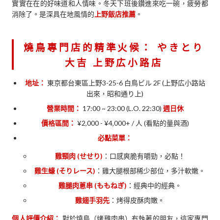
實實在在的好味道和人情味。冬天下班後鑽進來吃一碗，疲勞都
消除了。是深具在地風情的
上野飯店推薦
。
燒鳥專門店的精準火候：
やきとり
大吉 上野広小路店
地址：
東京都台東區上野3-25-6 白鳥ビル 2F (上野広小路站
出來，昭和通り上)
營業時間：
17:00 ~ 23:00 (L.O. 22:30)
週日休
價格區間：
¥2,000 - ¥4,000+ / 人 (看點的量與酒)
必點菜單：
雞頸肉 (せせり)
：口感爽脆有嚼勁，必點！
雞生蠔 (そりレース)
：雞大腿根部稀少部位，多汁軟嫩。
雞腿肉蔥串 (ももねぎ)
：經典中的經典。
雞翅手羽先
：烤得皮酥肉嫩。
個人評價介紹：
對於燒鳥（烤雞肉串）有執著的朋友，這家專門