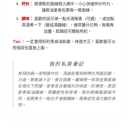
拌炒：
將瀝乾的面線倒入鍋中，小心快速拌炒均勻，
讓麻油姜香包裹每一根面線。
調味：
喜歡的話可淋一點米酒嗆香（可選），或加點
高湯煮一下（變成湯麵線）。通常鹽分已夠，無需再
加鹽。起鍋前可撒點枸杞。
Tips：
一定要用好的黑麻油和姜，味道才正！喜歡蛋可以
煎個荷包蛋放上面。
我的私房筆記
曾拜訪過一家制面作坊，清晨就看到師傅在甩面拉麵，
力道、節奏感十足，像在跳舞。曬場裡一排排金黃面線
在陽光下閃耀，麥香混合著陽光的味道，好療愈。買回
家煮麻油麵線，那種韌性和麥香，真的跟機器面線不
同，就算煮久一點也不會糊爛掉。簡單卻充滿力量的食
物。