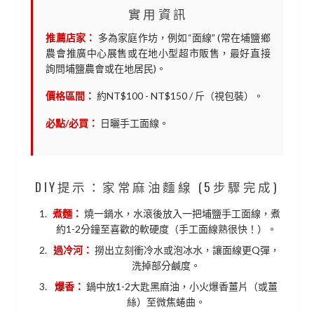
實用資訊
推薦店家：
多為家庭作坊，例如“面線” (常在埔鹽鄉
農會推廣中心展售或在地小型超市販售，最好直接
詢問埔鹽農會或在地居民)。
價格區間：
約NT$100 - NT$150 / 斤（視包裝）。
必點/必買：
日曬手工面線。
DIY提示：家常麻油麵線 (5步驟完成)
煮麵：
燒一鍋水，水滾後放入一把埔鹽手工面線，煮
約1-2分鐘至喜歡的軟硬度（手工面線熟很快！）。
過冷河：
撈出立刻衝冷水或泡冰水，讓面線更Q彈，
洗掉部分鹹度。
爆香：
鍋中放1-2大匙黑麻油，小火爆香薑片（或薑
絲）至微焦蜷曲。