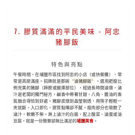
7. 膠質滿滿的平民美味 - 阿忠
豬腳飯
特色與亮點
午餐時間，在埔鹽市區找到阿忠的小店（或快餐攤），常
常是高朋滿座。招牌就是那碗
“滷豬腳飯”
。選用肥瘦比
例完美的豬腳（蹄膀或腿庫部位），經過長時間滷燉，滷
汁是老闆的獨門秘方，鹹香中帶著甘甜，八角、醬油的香
氣融合得恰到好處。豬腳皮燉到晶瑩剔透，用筷子輕輕一
夾就斷，入口即化，膠質黏嘴卻不膩。瘦肉部分也吸飽了
滷汁，軟嫩不柴。淋上滷汁的白飯，配上酸菜、滷蛋或油
豆腐，就是一份簡單卻無比滿足的
埔鹽美食
。