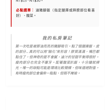
NT$15 - NT$30。
必點選單：
滷豬腳飯（指定腿庫或蹄膀部位看喜
好）、酸菜。
我的私房筆記
第一次吃是被那油亮亮的豬腳吸引。點了個腿庫飯，皮
的部分... 真的可以用“融化”來形容！膠質滿滿，嘴巴都
黏住了，但神奇的是不會膩，滷汁的甘甜平衡得很好。
瘦肉部分也完全不塞牙。配著酸菜扒飯，十分鐘就掃
光。唯一的缺點可能是環境比較簡樸，但味道絕對值。
有時瘦肉部位會偏柴一點點，但瑕不掩瑜。