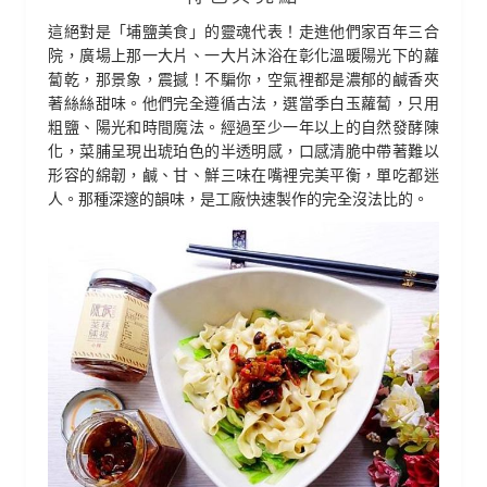
這絕對是「埔鹽美食」的靈魂代表！走進他們家百年三合
院，廣場上那一大片、一大片沐浴在彰化溫暖陽光下的蘿
蔔乾，那景象，震撼！不騙你，空氣裡都是濃郁的鹹香夾
著絲絲甜味。他們完全遵循古法，選當季白玉蘿蔔，只用
粗鹽、陽光和時間魔法。經過至少一年以上的自然發酵陳
化，菜脯呈現出琥珀色的半透明感，口感清脆中帶著難以
形容的綿韌，鹹、甘、鮮三味在嘴裡完美平衡，單吃都迷
人。那種深邃的韻味，是工廠快速製作的完全沒法比的。