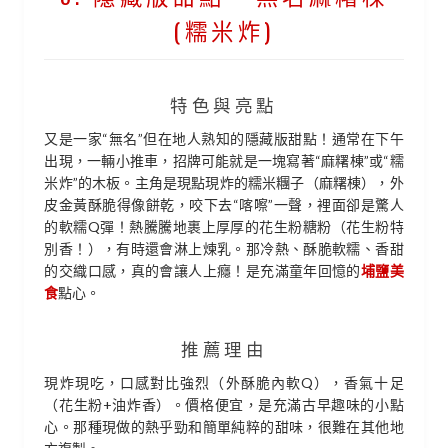
(糯米炸)
特色與亮點
又是一家“無名”但在地人熟知的隱藏版甜點！通常在下午
出現，一輛小推車，招牌可能就是一塊寫著“麻糬棟”或“糯
米炸”的木板。主角是現點現炸的糯米糰子（麻糬棟），外
皮金黃酥脆得像餅乾，咬下去“喀嚓”一聲，裡面卻是驚人
的軟糯Q彈！熱騰騰地裹上厚厚的花生粉糖粉（花生粉特
別香！），有時還會淋上煉乳。那冷熱、酥脆軟糯、香甜
的交織口感，真的會讓人上癮！是充滿童年回憶的
埔鹽美
食
點心。
推薦理由
現炸現吃，口感對比強烈（外酥脆內軟Q），香氣十足
（花生粉+油炸香）。價格便宜，是充滿古早趣味的小點
心。那種現做的熱乎勁和簡單純粹的甜味，很難在其他地