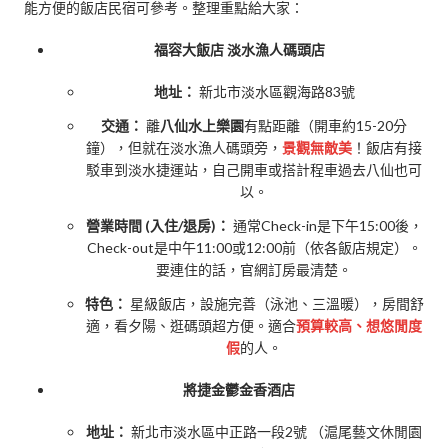
能方便的飯店民宿可參考。整理重點給大家：
福容大飯店 淡水漁人碼頭店
地址：
新北市淡水區觀海路83號
交通：
離
八仙水上樂園
有點距離（開車約15-20分
鐘），但就在淡水漁人碼頭旁，
景觀無敵美
！飯店有接
駁車到淡水捷運站，自己開車或搭計程車過去八仙也可
以。
營業時間 (入住/退房)：
通常Check-in是下午15:00後，
Check-out是中午11:00或12:00前（依各飯店規定）。
要連住的話，官網訂房最清楚。
特色：
星級飯店，設施完善（泳池、三溫暖），房間舒
適，看夕陽、逛碼頭超方便。適合
預算較高、想悠閒度
假
的人。
將捷金鬱金香酒店
地址：
新北市淡水區中正路一段2號 （滬尾藝文休閒園