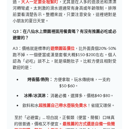
過，
大人一定要全程緊盯
，尤其是在人多的造浪池和漂漂
河轉彎處。太刺激的滑水道通常有身高或年齡限制，排隊
前要看清楚告示。整體來說，只要注意安全，這裡絕對是
小朋友的夏日天堂。
Q3：在八仙水上樂園裡面用餐貴嗎？有沒有推薦必吃或必
避雷的？
A3：價格就是標準的
遊樂園區價位
，比外面貴個20%-50%
跑不掉。一個便當或漢堡套餐大概$150-$200左右。個人
認為「必吃」談不上，就是填飽肚子。比較方便且相對受
歡迎的是：
烤香腸/熱狗：
方便拿取，玩水傳統味，一支約
$50-$60。
冰棒/冰淇淋：
消暑必備，選擇多，價格$40-$80。
飲料和水
超推薦自己帶水壺裝免費水
！省錢又環保。
至於「必避雷」... 坦白說，正餐類（便當、簡餐）口味真
的很普通，價格又不便宜。
最推薦的方式還是自備一些簡