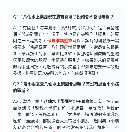
Q1：八仙水上樂園現在還有開嗎？設施會不會很老舊？
A1：有開喔！每年夏季（約5月底到10月初）是主要營運
期。設施確實有些年份了，這也是它被稱作「經典」的原
因之一。老實說，
保養維護還算可以
，該有的刺激感一點
都沒少（像超級盃、八仙飛艇還是很猛）。當然無法跟最
新、最科技化的水上樂園比新穎，但那種熱鬧歡樂的整體
氛圍和龐大的規模，還是很有吸引力。如果追求的是最新
的滑水道科技，可能會有點小失望；但如果想要一個設施
多樣、能痛快玩水尖叫的地方，它依然很稱職。
Q2：帶小朋友去八仙水上樂園合適嗎？有沒有適合小小孩
的區域？
A2：當然合適！
八仙水上樂園
對親子其實很友善。除了前
面提到的「親親水滑道」和「水迷宮」是專為兒童設計
（水比較淺、設施溫和），「大海嘯」造浪池的外圍淺水
區和「漂漂河」都很適合大人帶著小朋友一起同樂（小朋
友務必穿合格救生衣，園區通常有提供或可租借）。不