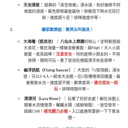
天池滑道：
經典的「高空俯衝」滑水道，有好幾條不同
坡度的滑道。藍色那條最陡最快！俯衝而下時水花狂打
臉，速度感十足！排隊速度中等。
闔家歡樂組：歡笑尖叫兼具！
大海嘯（造浪池）：
八仙水上樂園
的核心！定時製造超
大浪花，像在海邊一樣被浪衝著跑，超High！大人小孩
都愛，氣氛超棒！
注意安全
，特別是帶小朋友的。不用
排隊，隨時可玩，累了就泡在裡面漂浮休息很棒。
幽浮迷航（Flying Saucer）：
大型的「U型飛碟」滑水
道，可以2-4人一起坐大泳圈。在U型槽裡來回擺盪，最
後衝進水池。速度感不錯，歡樂度高，
適合朋友一起
玩
。排隊時間中等。
漂漂河（Lazy River）：
玩累了的好去處！躺在泳圈上
隨著水流慢慢漂，曬曬太陽（或躲樹蔭）、放空發呆，
超級Chill！
補充體力必備
。入口處通常要排一下下拿泳
圈。