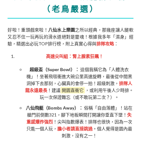
（老鳥嚴選）
好啦！重頭戲來啦！
八仙水上樂園
之所以經典，那幾座讓人腿軟
又忍不住一玩再玩的滑水道絕對是靈魂！根據我多年「濕身」經
驗，精選出必玩TOP排行榜，附上真實心得與
排隊攻略
：
高速尖叫組：腎上腺素狂飆！
超級盃（Super Bowl）：
這個我稱它為「人體洗衣
機」！坐著飛毯衝進大碗公里高速旋轉，最後從中間黑
洞掉下去那刻，心臟真的會停一拍！超級刺激，
排隊人
龍永遠最長
！建議
開園直衝它
，或利用午後人少時排。
玩一次保證難忘（或不敢玩第二次？）。
八仙飛艇（Bombs Away）：
俗稱「自由落體」！站在
艙門前倒數321，腳下地板瞬間打開讓你垂直下墜！
失
重感爆炸強烈
！尖叫指數爆表！排隊也很快，因為一次
只能一個人玩，
膽小者請直接跳過
。個人覺得是園內最
刺激，沒有之一！