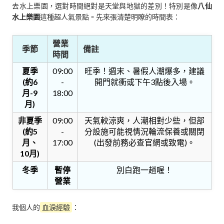
去水上樂園，選對時間絕對是天堂與地獄的差別！特別是像
八仙
水上樂園
這種超人氣景點。先來張清楚明瞭的時間表：
營業
季節
備註
時間
夏季
09:00
旺季！週末、暑假人潮爆多，建議
(約6
-
開門就衝或下午3點後入場。
月-9
18:00
月)
非夏季
09:00
天氣較涼爽，人潮相對少些，但部
(約5
-
分設施可能視情況輪流保養或關閉
月、
17:00
(出發前務必查官網或致電)。
10月)
冬季
暫停
別白跑一趟喔！
營業
我個人的
血淚經驗
：