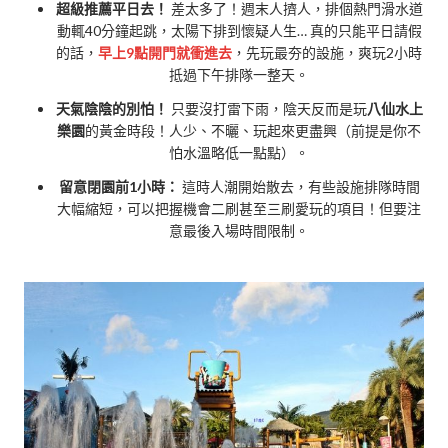
超級推薦平日去！
差太多了！週末人擠人，排個熱門滑水道
動輒40分鐘起跳，太陽下排到懷疑人生… 真的只能平日請假
的話，
早上9點開門就衝進去
，先玩最夯的設施，爽玩2小時
抵過下午排隊一整天。
天氣陰陰的別怕！
只要沒打雷下雨，陰天反而是玩
八仙水上
樂園
的黃金時段！人少、不曬、玩起來更盡興（前提是你不
怕水溫略低一點點）。
留意閉園前1小時：
這時人潮開始散去，有些設施排隊時間
大幅縮短，可以把握機會二刷甚至三刷愛玩的項目！但要注
意最後入場時間限制。