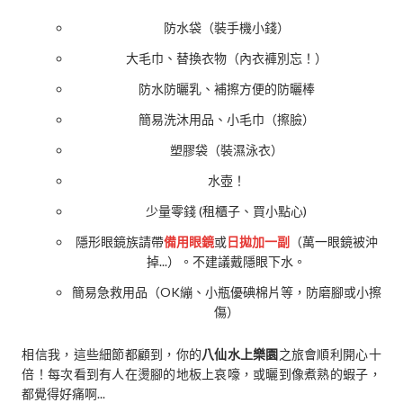
防水袋（裝手機小錢）
大毛巾、替換衣物（內衣褲別忘！）
防水防曬乳、補擦方便的防曬棒
簡易洗沐用品、小毛巾（擦臉）
塑膠袋（裝濕泳衣）
水壺！
少量零錢 (租櫃子、買小點心)
隱形眼鏡族請帶
備用眼鏡
或
日拋加一副
（萬一眼鏡被沖
掉...）。不建議戴隱眼下水。
簡易急救用品（OK繃、小瓶優碘棉片等，防磨腳或小擦
傷）
相信我，這些細節都顧到，你的
八仙水上樂園
之旅會順利開心十
倍！每次看到有人在燙腳的地板上哀嚎，或曬到像煮熟的蝦子，
都覺得好痛啊...