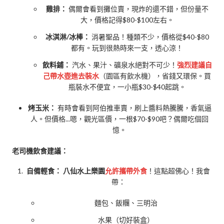
雞排：
偶爾會看到攤位賣，現炸的還不錯，但份量不
大，價格記得$80-$100左右。
冰淇淋/冰棒：
消暑聖品！種類不少，價格從$40-$80
都有。玩到很熱時來一支，透心涼！
飲料鋪：
汽水、果汁、礦泉水絕對不可少！
強烈建議自
己帶水壺進去裝水
（園區有飲水機），省錢又環保。買
瓶裝水不便宜，一小瓶$30-$40起跳。
烤玉米：
有時會看到阿伯推車賣，刷上醬料熱騰騰，香氣逼
人。但價格...嗯，觀光區價，一根$70-$90吧？偶爾吃個回
憶。
老司機飲食建議：
自備輕食：
八仙水上樂園
允許攜帶外食
！這點超佛心！我會
帶：
麵包、飯糰、三明治
水果（切好裝盒）