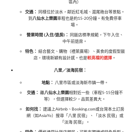
區內）
交通：
同樣位於淡水，鄰近紅毛城、滬尾砲台等景點。
到
八仙水上樂園
車程也是約15-20分鐘。有免費停車
場。
營業時間 (入住/退房)：
同飯店標準規範，下午入住、
中午前退房。
特色：
結合藝文、購物（禮萊廣場）、美食的度假型飯
店，環境新穎有設計感。也是
較高檔的選擇
。
八里／淡海民宿：
地點：
八里市區或淡海新市鎮一帶。
交通：
離
八仙水上樂園
相對近一些（車程5-15分鐘不
等），但選擇較少，品質差異大。
如何找：
建議上Airbnb、Booking.com或台灣本土訂房
網（如AsiaYo）搜尋「八里 民宿」、「淡水 民宿」或
「淡海 民宿」。
特色：
價格通常比飯店親民，可能有獨棟或特色房型。