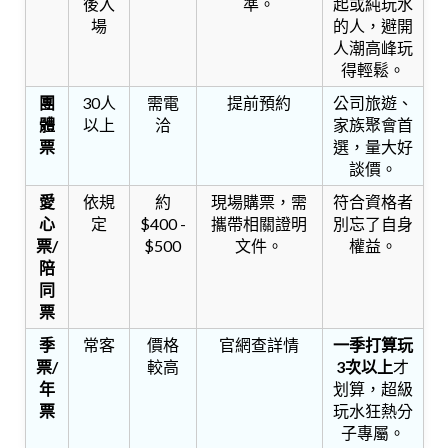
後入
準。
起或純玩水
場
的人，避開
人潮高峰玩
得輕鬆。
團
30人
需電
提前預約
公司旅遊、
體
以上
洽
家族聚會首
票
選，量大好
談價。
愛
依規
約
現場購票，需
符合資格者
心
定
$400 -
攜帶相關證明
別忘了自身
票/
$500
文件。
權益。
陪
同
票
季
常客
價格
官網查詳情
一季打算玩
票/
較高
3次以上
才
年
划算，超級
票
玩水狂熱分
子專屬。