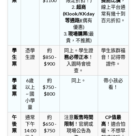
票
$1100
限定折扣！)
提前比價
，
2.
超商
線上平台通
(Klook/KKday
常有幾十到
等通路)
(偶有
百元折扣。
優惠)
3.
現場購票
(最
貴，不推薦)
學
憑學
約
同上。學生證
學生族群福
生
生證
$850 -
務必帶正本
！
音！記得帶
票
$900
入園時會檢
證件。
查。
學
6歲
約
同上。
帶小孩必
童
以上
$750 -
看！
票
~ 國
$800
小學
童
午
通常
約
注意
販售時間
CP值最
後
下午
$650 -
限制
！官網或
高
！適合怕
票
14:00
$750
現場公告為
曬、不想早