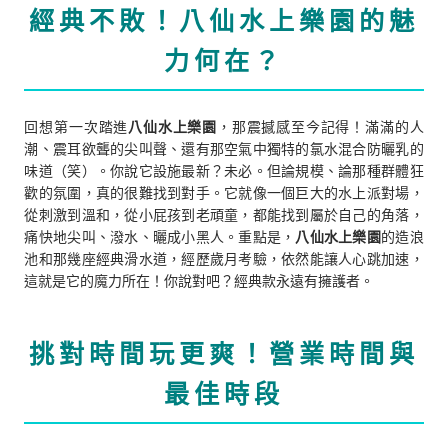
經典不敗！八仙水上樂園的魅
力何在？
回想第一次踏進
八仙水上樂園
，那震撼感至今記得！滿滿的人
潮、震耳欲聾的尖叫聲、還有那空氣中獨特的氯水混合防曬乳的
味道（笑）。你說它設施最新？未必。但論規模、論那種群體狂
歡的氛圍，真的很難找到對手。它就像一個巨大的水上派對場，
從刺激到溫和，從小屁孩到老頑童，都能找到屬於自己的角落，
痛快地尖叫、潑水、曬成小黑人。重點是，
八仙水上樂園
的造浪
池和那幾座經典滑水道，經歷歲月考驗，依然能讓人心跳加速，
這就是它的魔力所在！你說對吧？經典款永遠有擁護者。
挑對時間玩更爽！營業時間與
最佳時段