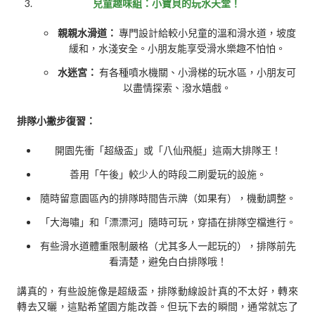
兒童趣味組：小寶貝的玩水天堂！
親親水滑道：
專門設計給較小兒童的溫和滑水道，坡度
緩和，水淺安全。小朋友能享受滑水樂趣不怕怕。
水迷宮：
有各種噴水機關、小滑梯的玩水區，小朋友可
以盡情探索、潑水嬉戲。
排隊小撇步復習：
開園先衝「超級盃」或「八仙飛艇」這兩大排隊王！
善用「午後」較少人的時段二刷愛玩的設施。
隨時留意園區內的排隊時間告示牌（如果有），機動調整。
「大海嘯」和「漂漂河」隨時可玩，穿插在排隊空檔進行。
有些滑水道體重限制嚴格（尤其多人一起玩的），排隊前先
看清楚，避免白白排隊哦！
講真的，有些設施像是超級盃，排隊動線設計真的不太好，轉來
轉去又曬，這點希望園方能改善。但玩下去的瞬間，通常就忘了