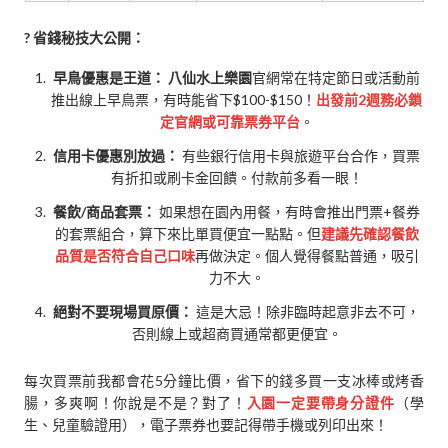
? 省錢秘技大公開：
早鳥優惠是王道：
八仙水上樂園
官網常在特定節日或活動前
推出線上早鳥票，有時能省下$100-$150！
出發前2週務必鎖
定官網或可靠票券平台
。
信用卡優惠別放過：
有些銀行信用卡與旅遊平台合作，買票
有折扣或刷卡金回饋。付款前多看一眼！
餐飲/商品套票：
如果想在園內用餐，有時會推出門票+餐券
的套票組合，算下來比單買便宜一點點。但
建議先確認餐飲
品質是否符合自己口味
再做決定。個人覺得餐點普通，吸引
力不大。
絕對不要現場買原價：
這是大忌！除非臨時起意非去不可，
否則線上或超商買通常都更便宜。
每次買票前我都會花5分鐘比價，省下的錢多買一支冰棒或烤香
腸，多爽啊！你說是不是？對了！
入園一定要帶身分證件
（學
生、兒童驗證用），電子票券也要記得帶手機或列印出來！