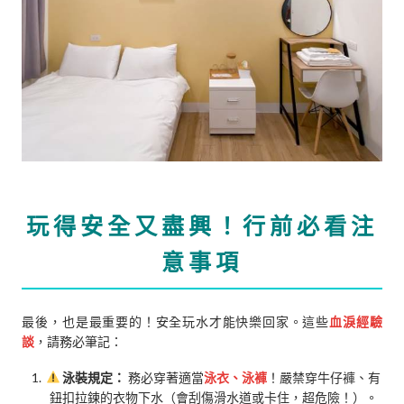
玩得安全又盡興！行前必看注
意事項
最後，也是最重要的！安全玩水才能快樂回家。這些
血淚經驗
談
，請務必筆記：
泳裝規定：
務必穿著適當
泳衣、泳褲
！嚴禁穿牛仔褲、有
鈕扣拉鍊的衣物下水（會刮傷滑水道或卡住，超危險！）。