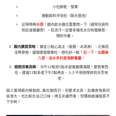
小包餅乾、堅果
運動飲料沖泡包（裝水壺泡）
記得帶夠
水壺
！園內飲水機位置要問一下（通常在廁所
附近或餐廳旁）。狂流汗一定要多補充水分和電解質，
預防中暑。
園內購買策略：
鎖定小點心為主（香腸、冰淇淋），正餐若
沒帶食物，選個便當簡單吃。想吃好一點？
忍一下，出園後
八里、淡水多的是海鮮餐廳
！
錯開用餐高峰：
中午12點到1點半是餐廳爆滿期！要買東西
吃，建議11點多或下午2點再去，人少不用排隊排到天荒地
老。
個人覺得園內餐點就...能吃飽而已，別要求太高。自備食物真的
省很大，也比較合自己口味。烤玉米雖然香，但價格總讓我買不
下手啊！