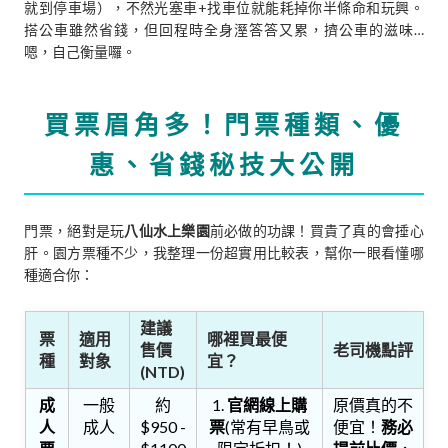
就到停車場），不然光塞車+找車位就能耗掉你半條命和玩興。
搭公車雖然省錢，但回程時全身溼答答又累，擠公車的滋味…
嗯，自己衡量囉。
買票眉角多！門票種類、優
惠、省錢秘技大公開
門票，絕對是玩
八仙水上樂園
前必做的功課！買貴了真的會捶心
肝。園方票種不少，我整理一份超實用比較表，幫你一眼看懂哪
種適合你：
建議
票
適用
哪裡買最便
售價
老司機點評
種
對象
宜？
(NTD)
成
一般
約
1.
官網線上購
原價真的不
人
成人
$950 -
票
(常有早鳥或
便宜！
務必