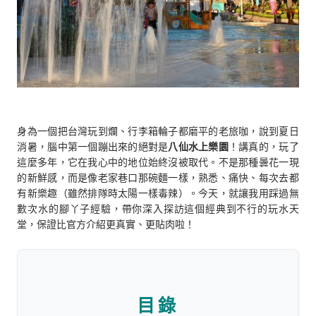
身為一個把台灣玩到爛、行李箱輪子都磨平的老旅咖，說到夏日
消暑，腦中第一個蹦出來的絕對是
八仙水上樂園
！講真的，玩了
這麼多年，它在我心中的地位始終沒被取代。不是那種曇花一現
的新鮮感，而是像老家巷口那碗麵一樣，熟悉、痛快、每次去都
有新樂趣（雖然排隊時太陽一樣毒辣）。今天，就讓我用踩過無
數次水的腳丫子經驗，帶你深入探訪這個經典到不行的玩水天
堂，保證比官方介紹更真實、更貼肉啦！
目錄