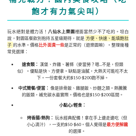
飽才有力氣尖叫）
玩水絕對是體力活！
八仙水上樂園
裡面當然少不了吃的。坦白
說，對園區餐飲別抱持五星級期待，就是
方便、快速、能填飽肚
子
的水準。價格
比外面貴一些
是正常的（遊樂園嘛）。整理幾種
常見選擇：
速食類：
漢堡、炸雞、薯條（麥當勞？嗯...不是，但類
似）。優點是快、方便拿。缺點是油膩，大熱天可能吃不太
下。一份套餐大約$150-$200跑不掉。
中式簡餐/便當：
像是排骨飯、雞腿飯、炒麵之類。熱騰騰
的飯類，補充碳水最實際。價格也是$150-$200區間。
小點心/輕食：
烤香腸/熱狗：
玩水經典配備！拿在手上邊走邊吃（但
小心滴汁），一支約$50-$60。個人覺得是
最方便解饞
的選擇。