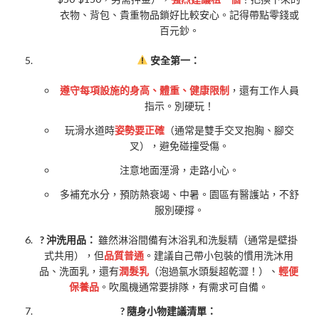
衣物、背包、貴重物品鎖好比較安心。記得帶點零錢或
百元鈔。
安全第一：
遵守每項設施的身高、體重、健康限制
，還有工作人員
指示。別硬玩！
玩滑水道時
姿勢要正確
（通常是雙手交叉抱胸、腳交
叉），避免碰撞受傷。
注意地面溼滑，走路小心。
多補充水分，預防熱衰竭、中暑。園區有醫護站，不舒
服別硬撐。
? 沖洗用品：
雖然淋浴間備有沐浴乳和洗髮精（通常是壁掛
式共用），但
品質普通
。建議自己帶小包裝的慣用洗沐用
品、洗面乳，還有
潤髮乳
（泡過氯水頭髮超乾澀！）、
輕便
保養品
。吹風機通常要排隊，有需求可自備。
? 隨身小物建議清單：