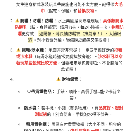
女生連身裙式泳裝玩某些設施也可能不太方便。記得帶
大毛
巾
（擦乾、保暖）和
替換衣物
。
防曬！防曬！防曬！
水上樂園是高曝曬環境！
高係數防水
防曬乳
（臉、身體都要）請用力抹，每2小時補一次。
物理防
曬
更有效：
遮陽帽、薄長袖防曬衣（推薦穿！）、太陽眼
鏡
。別小看紫外線，曬傷脫皮超痛又傷皮膚！
拖鞋/涉水鞋：
地面非常非常燙！一定要準備好走的
拖鞋
或涉水鞋
（玩滑水道時通常要脫掉放旁邊）。
涉水鞋可以穿
著玩某些設施比較方便
，但要確定是包覆腳趾、不會脫落的
款式喔！
財物保管：
少帶貴重物品：
手錶、項鍊、高價手機...能少帶就少
帶。
防水袋：
裝手機、小錢（買食物用）。買
品質好、密封
測試過
的！別貪便宜，手機泡水得不償失。
租用置物櫃：
園區有付費置物櫃（大小不同，租金約
$50-$150，另需押金），
強烈建議租一個
！把換下來的