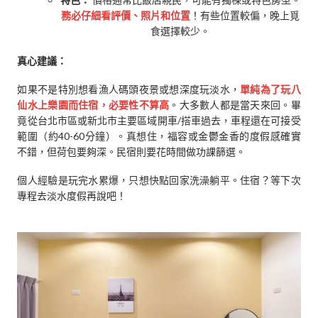
務必仔細看評價、照片和位置
！有些位置較偏，晚上覓
食選擇較少。
真心建議：
如果不是特別想看漁人碼頭夜景或想深度玩淡水，
單純為了玩八
仙水上樂園而住宿，必要性不算高
。大多數人都是當天來回。畢
竟從台北市區或新北市主要區域開車/搭車過去，車程還在可接受
範圍（約40-60分鐘）。真想住，福容或金鬱金香的度假感確實
不錯，但荷包要夠深。民宿則要花時間做功課篩選。
個人經驗是玩完水累爆，只想快點回家洗澡躺平。住宿？等下次
專程去淡水度假再說吧！