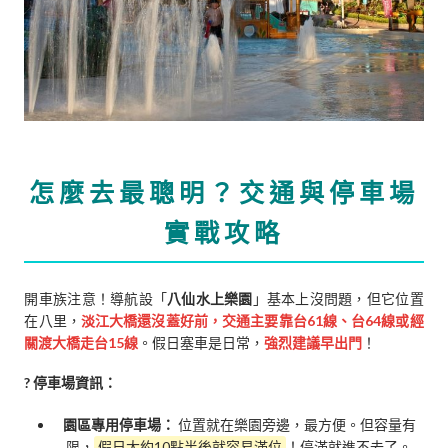
怎麼去最聰明？交通與停車場
實戰攻略
開車族注意！導航設「
八仙水上樂園
」基本上沒問題，但它位置
在八里，
淡江大橋還沒蓋好前，交通主要靠台61線、台64線或經
關渡大橋走台15線
。假日塞車是日常，
強烈建議早出門
！
? 停車場資訊：
園區專用停車場：
位置就在樂園旁邊，最方便。但容量有
限，
假日大約10點半後就容易滿位
！停滿就進不去了。