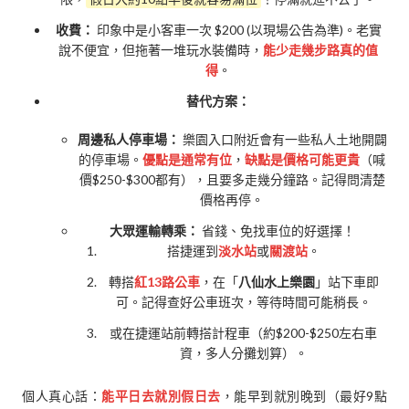
收費：
印象中是小客車一次 $200 (以現場公告為準)。老實
說不便宜，但拖著一堆玩水裝備時，
能少走幾步路真的值
得
。
替代方案：
周邊私人停車場：
樂園入口附近會有一些私人土地開闢
的停車場。
優點是通常有位
，
缺點是價格可能更貴
（喊
價$250-$300都有），且要多走幾分鐘路。記得問清楚
價格再停。
大眾運輸轉乘：
省錢、免找車位的好選擇！
搭捷運到
淡水站
或
關渡站
。
轉搭
紅13路公車
，在「
八仙水上樂園
」站下車即
可。記得查好公車班次，等待時間可能稍長。
或在捷運站前轉搭計程車（約$200-$250左右車
資，多人分攤划算）。
個人真心話：
能平日去就別假日去
，能早到就別晚到（最好9點