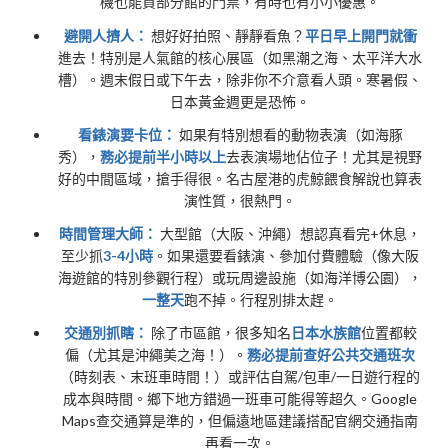
機也能買部分館的門票，有時也有小小優惠。
避開人擠人：
想好好拍照、靜靜看魚？
平日早上開門就衝
進去！特別是人氣館的核心展區（如黑潮之海、太平洋大水
槽）。週末假日或下午去，除非你不介意看人頭。寒暑假、
日本黃金週更是恐怖。
看錶演要卡位：
如果有特別想看的動物表演（如海豚
秀），
務必提前半小時以上
去表演場地佔位子！尤其是視野
好的中間區域，搶手得很。名古屋港的虎鯨餵食解說也算表
演性質，很熱門。
時間管理大師：
大型館（大阪、沖繩）想認真看完+休息，
至少抓
3-4小時
。如果還要看錶演、參加付費體驗（像大阪
海遊館的特別參觀行程）或玩周邊設施（如海洋博公園），
一整天
跑不掉。行程別排太趕。
交通別抓瞎：
除了市區館，很多知名
日本水族館
位置都較
偏（尤其是沖繩美之海！）。
務必提前查好公共交通班次
（時刻表、末班車時間！）或評估自駕/包車/一日遊行程的
成本與時間。鄉下地方錯過一班車可能得等超久。Google
Maps查交通算是準的，但偏遠地區建議搭配官網交通指南
再看一次。