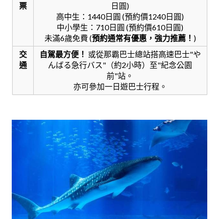
票
日圓)
高中生：1440日圓 (預約價1240日圓)
中小學生：710日圓 (預約價610日圓)
未滿6歲免費 (
預約通常有優惠，強力推薦！
)
交
自駕最方便！
或從那霸巴士總站搭高速巴士"や
通
んばる急行バス"（約2小時）至"紀念公園
前"站。
亦可參加一日遊巴士行程。