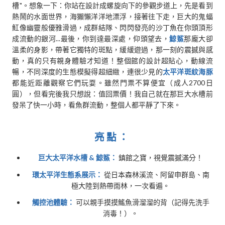
槽"。想象一下：你站在設計成螺旋向下的參觀步道上，先是看到
熱鬧的水面世界，海獺懶洋洋地漂浮，接著往下走，巨大的鬼蝠
魟像幽靈般優雅滑過，成群結隊、閃閃發亮的沙丁魚在你頭頂形
成流動的銀河...最後，你到達最深處，仰頭望去，
鯨鯊
那龐大卻
溫柔的身影，帶著它獨特的斑點，緩緩遊過，那一刻的震撼與感
動，真的只有親身體驗才知道！整個館的設計超貼心，動線流
暢，不同深度的生態模擬得超細緻，連很少見的
太平洋斑紋海豚
都能近距離觀察它們玩耍。雖然門票不算便宜（成人2700日
圓），但看完後我只想說：值回票價！我自己就在那巨大水槽前
發呆了快一小時，看魚群流動，整個人都平靜了下來。
亮點：
巨大太平洋水槽 & 鯨鯊：
鎮館之寶，視覺震撼滿分！
環太平洋生態系展示：
從日本森林溪流、阿留申群島、南
極大陸到熱帶雨林，一次看遍。
觸控池體驗：
可以親手摸摸鰩魚滑溜溜的背（記得先洗手
消毒！）。