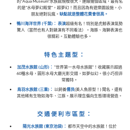
的"Aqua Museum"水族館規模很大，連線幾個區域，最有名
的是"水母夢幻殿堂"，超夢幻！而且因為有遊樂園設施，小
朋友絕對玩瘋。
缺點就是整體花費會很高。
鴨川海洋世界 (千葉)：
表演
超級有名！特別是虎鯨表演氣勢
驚人（當然也有人對錶演有不同看法）。海豚、海獅表演也
很精彩。互動體驗也多。
特色主題型：
加茂水族館 (山形)：
"世界第一水母水族館"！收藏展示超過
60種水母，圓形水母大廳光影交錯，如夢似幻。很小巧但非
常獨特。
鳥羽水族館 (三重)：
以飼養
儒艮
(美人魚原型！) 聞名，還有
其他稀有生物如海牛、江豚。展示理念偏向生態環境營造。
交通便利市區型：
陽光水族館 (東京池袋)：
都市天空中的水族館！位於