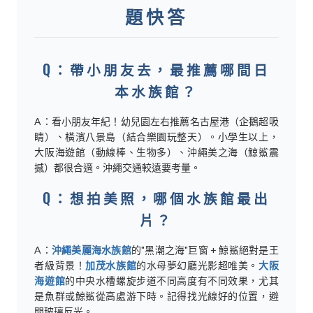
題快答
Q：帶小朋友去，最推薦哪間日
本水族館？
A：看小朋友年紀！幼兒園左右推薦名古屋港（企鵝超吸
睛）、橫濱八景島（結合樂園玩整天）。小學生以上，
大阪海遊館（動線棒、生物多）、沖繩美之海（鯨鯊震
撼）都很合適。沖繩交通較遠要考量。
Q：想拍美照，哪個水族館最出
片？
A：
沖繩美麗海水族館
的"黑潮之海"巨窗 + 鯨鯊絕對是王
者級背景！
加茂水族館
的水母夢幻廳光影超唯美。
大阪
海遊館
的中央水槽螺旋步道不同高度有不同效果，尤其
是魚群或鯨鯊從高處游下時。記得找光線好的位置，避
開玻璃反光。