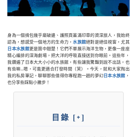
身為一個揹包幾乎磨破邊、護照頁蓋滿印章的資深旅人，我始終
認為，想感受一個地方的生命力，
水族館
絕對是絕佳視窗，尤其
日本水族館
更是箇中翹楚！它們不單展示海洋生物，更像一座座
精心編排的深海劇場，把大洋的呼吸直接送到你眼前。這些年，
我鑽遍了日本大大小小的水族館，有些讓我驚豔到說不出話，也
有些嘛...嗯，可能更適合打發時間（笑）。今天，就和大家掏出
我的私房筆記，聊聊那些值得你專程跑一趟的夢幻
日本水族館
，
也分享些踩點小撇步！
目錄
[+]