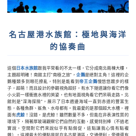
名古屋港水族館：極地與海洋
的協奏曲
這個
日本水族館
跟我平常看的不太一樣，它分成南北兩棟大樓，
主題超明確！南館主打"南極之旅"，
企鵝
是絕對主角！這裡的企
鵝種類多到眼花撩亂，特別是能看到
帝王企鵝
慢悠悠踱步的樣
子，超萌！而且設計的參觀視角超好，有水下隧道讓你看它們像
小火箭一樣衝進水裡的英姿，也有地面視角看它們呆萌走路。北
館則是"深海探險"，展示了日本週邊海域一直到赤道的豐富生
態，各種魚群、鯊魚、水母都有。我最愛的是那個超大水槽，裡
面有
虎鯨
！沒錯，是虎鯨！雖然數量不多，但能在非表演性質的
環境下，隔著厚玻璃觀察它們自然的互動，感覺特別棒（不過老
實說，空間對它們來說似乎有點侷促，這點讓我心情有點複
雜）。這裡最大的優點是就在名古屋港區，交通便利，旁邊還有