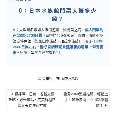
Q：日本水族館門票大概多少
錢？
A：大型知名館如大阪海遊館、沖繩美之海，
成人門票約
在2000-2700日圓
（臺幣約420-570元）區間。市區小型
館或特色館（如墨田水族館、加茂水族館）可能在
1500-
2000日圓
左右。
務必官網確認並建議預約購票，常有優
惠
。兒童、學生票通常有折扣。
自由行
日本水族館
文
輕井澤一日遊：省錢交通
免費2048遊戲推薦：輕鬆上
攻略、必去景點、完美行程路
手、趣味無窮，立即點擊體
章
線與美食住宿推薦
驗！
導