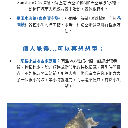
Sunshine City頂樓，特色是"天空企鵝"和"天空草原"水槽，
動物在城市天際線背景下活動，景象很特別。
墨田水族館 (東京晴空塔)：
小而美，設計現代精緻，主打
花
園鰻
和各種小型海洋生物、水母。和晴空塔參觀綁行程很方
便。
個人覺得...可以再想想型：
某些小型地區水族館：
有些地方性的小館，設施比較老
舊，物種也少。除非順路或對該地有特殊情感，否則時間寶
貴，不如把時間留給前面那些大咖。像我有次在鄉下地方去
了一個很小的館，半小時就逛完，門票還不便宜，有點小失
望。