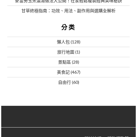
麥當勞玉米濃湯做法大公開！在家輕鬆複製經典美味秘訣
甘草終極指南：功效、用法、副作用與選購全解析
分类
懶人包
(128)
旅行地圖
(1)
景點區
(28)
美食記
(467)
自由行
(60)