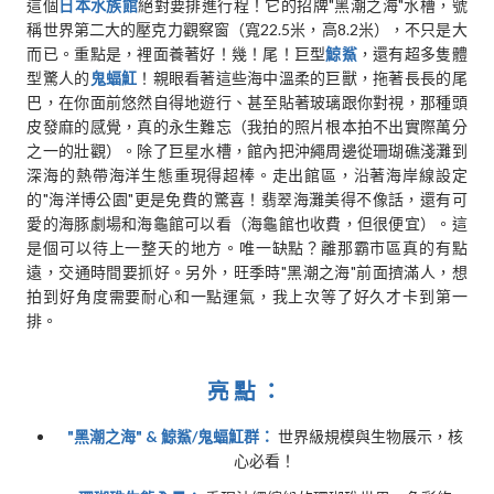
這個
日本水族館
絕對要排進行程！它的招牌"黑潮之海"水槽，號
稱世界第二大的壓克力觀察窗（寬22.5米，高8.2米），不只是大
而已。重點是，裡面養著好！幾！尾！巨型
鯨鯊
，還有超多隻體
型驚人的
鬼蝠魟
！親眼看著這些海中溫柔的巨獸，拖著長長的尾
巴，在你面前悠然自得地遊行、甚至貼著玻璃跟你對視，那種頭
皮發麻的感覺，真的永生難忘（我拍的照片根本拍不出實際萬分
之一的壯觀）。除了巨星水槽，館內把沖繩周邊從珊瑚礁淺灘到
深海的熱帶海洋生態重現得超棒。走出館區，沿著海岸線設定
的"海洋博公園"更是免費的驚喜！翡翠海灘美得不像話，還有可
愛的海豚劇場和海龜館可以看（海龜館也收費，但很便宜）。這
是個可以待上一整天的地方。唯一缺點？離那霸市區真的有點
遠，交通時間要抓好。另外，旺季時"黑潮之海"前面擠滿人，想
拍到好角度需要耐心和一點運氣，我上次等了好久才卡到第一
排。
亮點：
"黑潮之海" & 鯨鯊/鬼蝠魟群：
世界級規模與生物展示，核
心必看！