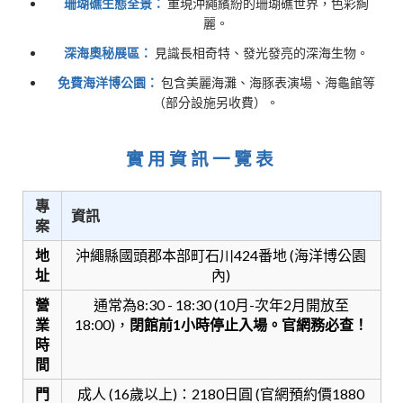
珊瑚礁生態全景：
重現沖繩繽紛的珊瑚礁世界，色彩絢
麗。
深海奧秘展區：
見識長相奇特、發光發亮的深海生物。
免費海洋博公園：
包含美麗海灘、海豚表演場、海龜館等
（部分設施另收費）。
實用資訊一覽表
專
資訊
案
地
沖繩縣國頭郡本部町石川424番地 (海洋博公園
址
內)
營
通常為8:30 - 18:30 (10月-次年2月開放至
業
18:00)，
閉館前1小時停止入場。官網務必查！
時
間
門
成人 (16歲以上)：2180日圓 (官網預約價1880