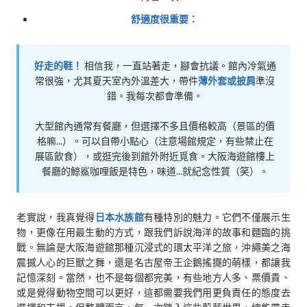
舒適度很重要：
好走的鞋！
相信我，一直站著走，腳會抗議。館內冷氣通
常很強，尤其夏天室內外溫差大，帶件
薄外套或披肩
準沒
錯。我每次都會準備。
大型館內通常有餐廳，但選擇不多且價格較高（景區的價
格嘛...）。可以自帶小點心（注意場館規定，有些禁止在
展區飲食），或逛完後到館外附近覓食。大阪海遊館樓上
餐廳的鯨鯊咖哩飯是特色，味道...就紀念性質（笑）。
老實說，我真覺得
日本水族館
有種特別的魅力。它們不僅展示生
物，更像在用最生動的方式，跟我們訴說海洋的故事和麵臨的挑
戰。無論是大阪海遊館那種沉浸式的環太平洋之旅，沖繩美之海
震撼人心的巨獸之舞，還是名古屋帝王企鵝搖擺的萌樣，都讓我
記憶深刻。當然，也不是每個都完美，有些地方人多、票價貴、
或是覺得動物空間可以更好，這都需要我們用更負責任的態度去