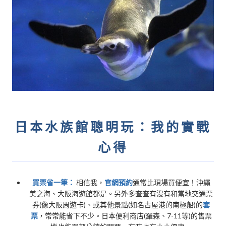
日本水族館聰明玩：我的實戰
心得
買票省一筆：
相信我，
官網預約
通常比現場買便宜！沖繩
美之海、大阪海遊館都是。另外多查查有沒有和當地交通票
券(像大阪周遊卡)、或其他景點(如名古屋港的南極船)的
套
票
，常常能省下不少。日本便利商店(羅森、7-11等)的售票