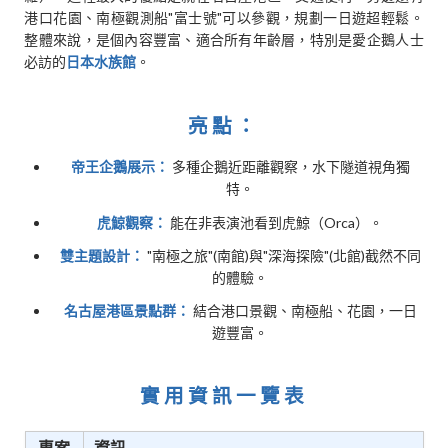
港口花園、南極觀測船"富士號"可以參觀，規劃一日遊超輕鬆。
整體來說，是個內容豐富、適合所有年齡層，特別是愛企鵝人士
必訪的
日本水族館
。
亮點：
帝王企鵝展示：
多種企鵝近距離觀察，水下隧道視角獨
特。
虎鯨觀察：
能在非表演池看到虎鯨（Orca）。
雙主題設計：
"南極之旅"(南館)與"深海探險"(北館)截然不同
的體驗。
名古屋港區景點群：
結合港口景觀、南極船、花園，一日
遊豐富。
實用資訊一覽表
專案
資訊