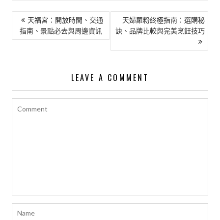
文
天福宮：開放時間、交通
天婦羅粉終極指南：選購秘
指南、景點必去與周邊資訊
訣、品牌比較與完美烹飪技巧
章
導
覽
LEAVE A COMMENT