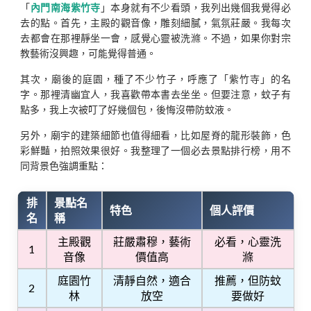
「
內門南海紫竹寺
」本身就有不少看頭，我列出幾個我覺得必
去的點。首先，主殿的觀音像，雕刻細膩，氣氛莊嚴。我每次
去都會在那裡靜坐一會，感覺心靈被洗滌。不過，如果你對宗
教藝術沒興趣，可能覺得普通。
其次，廟後的庭園，種了不少竹子，呼應了「紫竹寺」的名
字。那裡清幽宜人，我喜歡帶本書去坐坐。但要注意，蚊子有
點多，我上次被叮了好幾個包，後悔沒帶防蚊液。
另外，廟宇的建築細節也值得細看，比如屋脊的龍形裝飾，色
彩鮮豔，拍照效果很好。我整理了一個必去景點排行榜，用不
同背景色強調重點：
排
景點名
特色
個人評價
名
稱
主殿觀
莊嚴肅穆，藝術
必看，心靈洗
1
音像
價值高
滌
庭園竹
清靜自然，適合
推薦，但防蚊
2
林
放空
要做好