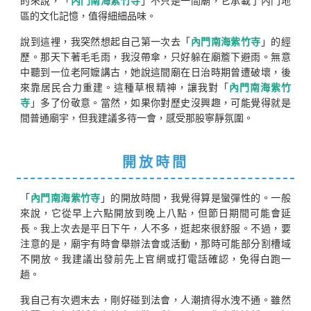
的來說，「
內門南海紫竹寺
」不只是一間廟，它承載了內門地
區的文化記憶，值得細細品味。
說到這裡，我突然想起自己第一次去「
內門南海紫竹寺
」的經
歷。那天下著毛毛雨，我沒帶傘，只好躲在廟簷下避雨。無意
中聽到一位老阿嬤講古，她說這間廟在日治時期曾遭破壞，後
來靠居民合力重建。這種草根精神，讓我對「
內門南海紫竹
寺
」多了份敬意。當然，如果你對歷史沒興趣，可能覺得就是
間普通廟宇，但我建議多待一會，感受那股寧靜氛圍。
開放時間
「
內門南海紫竹寺
」的開放時間，我覺得算是蠻彈性的。一般
來說，它從早上六點開放到晚上八點，但節日期間可能會延
長。我上次去是平日下午，人不多，逛起來很舒服。不過，要
注意的是，廟宇有時會舉辦法會或活動，那時可能部分割槽域
不開放。我建議出發前先上官網或打電話確認，免得白跑一
趟。
我自己有次週末去，剛好碰到法會，人潮擠得水洩不通。雖然