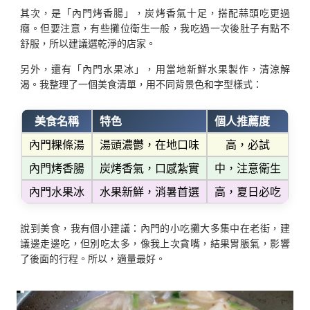
其次，是「內門烤香腸」，炭烤香氣十足，搭配蒜頭吃更過
癮。但要注意，有些攤位衛生一般，我吃過一次後肚子有點不
舒服，所以建議選乾淨的店家。
另外，還有「內門水果冰」，用當地新鮮水果製作，清涼解
渴。我整理了一個美食清單，用不同背景色和字型樣式：
美食名稱
特色
個人推薦度
內門粿條湯
湯頭濃鬱，在地口味
高，必試
內門烤香腸
炭烤香氣，口感紮實
中，注意衛生
內門水果冰
水果新鮮，消暑首選
高，夏日必吃
說到美食，我有個小建議：內門的小吃攤大多集中在老街，建
議邊走邊吃，但別吃太多，像我上次貪嘴，結果胃脹氣，影響
了後面的行程。所以，適量最好。