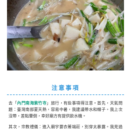
注意事項
去「
內門南海紫竹寺
」旅行，有些事項得注意。首先，天氣問
題：臺灣南部夏天熱，容易中暑，我建議帶水和帽子。我上次
沒帶，差點暈倒，幸好廟方有提供飲水機。
其次，宗教禮儀：進入廟宇要衣著端莊，別穿太暴露。我見過