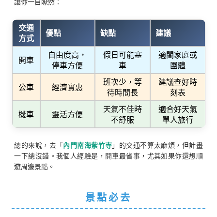
讓你一目瞭然：
交通
優點
缺點
建議
方式
自由度高，
假日可能塞
適閤家庭或
開車
停車方便
車
團體
班次少，等
建議查好時
公車
經濟實惠
待時間長
刻表
天氣不佳時
適合好天氣
機車
靈活方便
不舒服
單人旅行
總的來說，去「
內門南海紫竹寺
」的交通不算太麻煩，但計畫
一下總沒錯。我個人經驗是，開車最省事，尤其如果你還想順
遊周邊景點。
景點必去