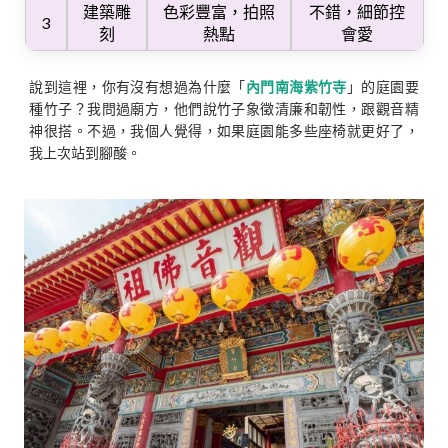
建築雕
色彩豐富，拍照
不錯，細節控
3
刻
熱點
會愛
說到這裡，你有沒有想過為什麼「
內門南海紫竹寺
」的庭園要
種竹子？我問過廟方，他們說竹子象徵清廉和韌性，跟觀音精
神很搭。不過，我個人覺得，如果庭園能多些座椅就更好了，
我上次站到腳酸。