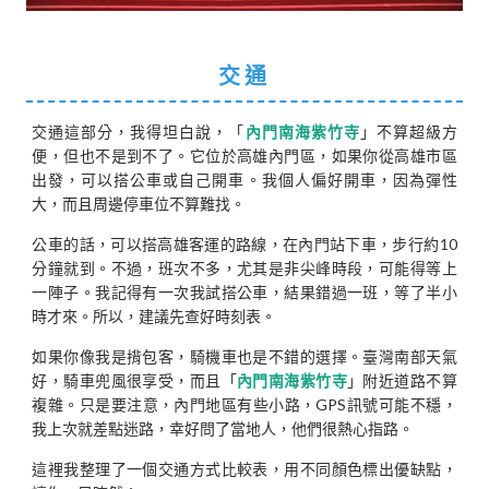
交通
交通這部分，我得坦白說，「
內門南海紫竹寺
」不算超級方
便，但也不是到不了。它位於高雄內門區，如果你從高雄市區
出發，可以搭公車或自己開車。我個人偏好開車，因為彈性
大，而且周邊停車位不算難找。
公車的話，可以搭高雄客運的路線，在內門站下車，步行約10
分鐘就到。不過，班次不多，尤其是非尖峰時段，可能得等上
一陣子。我記得有一次我試搭公車，結果錯過一班，等了半小
時才來。所以，建議先查好時刻表。
如果你像我是揹包客，騎機車也是不錯的選擇。臺灣南部天氣
好，騎車兜風很享受，而且「
內門南海紫竹寺
」附近道路不算
複雜。只是要注意，內門地區有些小路，GPS訊號可能不穩，
我上次就差點迷路，幸好問了當地人，他們很熱心指路。
這裡我整理了一個交通方式比較表，用不同顏色標出優缺點，