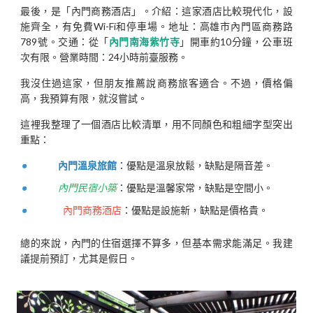
最後，是「內門商務酒店」。介紹：這家酒店比較現代化，設
施齊全，有免費Wi-Fi和停車場。地址：高雄市內門區商務路
789號。交通：從「
內門南海紫竹寺
」開車約10分鐘，公車班
次有限。營業時間：24小時前臺服務。
我沒住過這家，但朋友推薦說商務旅客適合。不過，價格偏
高，我預算有限，就沒嘗試。
這裡我整理了一個酒店比較清單，用不同顏色和粗細字型突出
重點：
內門溫泉旅館
：優點是溫泉放鬆，缺點是隔音差。
內門民宿小築
：優點是溫馨家常，缺點是空間小。
內門商務酒店
：優點是設施新，缺點是價格貴。
總的來說，內門的住宿選擇不算多，但基本需求能滿足。我建
議提前預訂，尤其是假日。