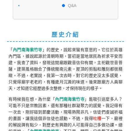
Q&A
歷史介紹
「
內門南海紫竹寺
」的歷史，說起來蠻有意思的。它位於高雄
內門區，據說起源於清朝時期，當初是當地居民為祈求平安而
建。我查了資料，發現這間廟跟觀音信仰有關，主祀觀世音菩
薩，建築風格融合了傳統閩南元素，屋頂的剪黏和雕刻都很精
緻。不過，老實說，我第一次去時，對它的歷史沒太多感覺，
只覺得廟宇老老的，有種歲月沉澱的味道。後來跟廟方人員聊
天，才知道它經歷過多次整修，才保持現在的樣子。
有時候我在想，為什麼「
內門南海紫竹寺
」能吸引這麼多人？
可能不只是宗教因素，還有那種社群凝聚力的感覺。我記得有
一次去，剛好碰到節慶活動，現場熱鬧非凡，信徒們虔誠祈福
的畫面，讓我這個非信徒也感動。不過，我得
吐槽
一下，廟裡
的解說牌有點少，對歷史有興趣的人可能得自己多做功課。總