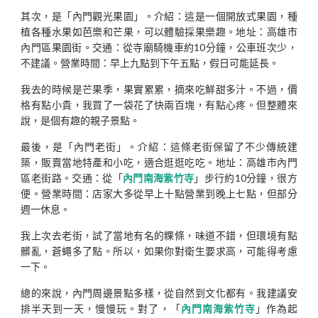
其次，是「內門觀光果園」。介紹：這是一個開放式果園，種
植各種水果如芭樂和芒果，可以體驗採果樂趣。地址：高雄市
內門區果園街。交通：從寺廟騎機車約10分鐘，公車班次少，
不建議。營業時間：早上九點到下午五點，假日可能延長。
我去的時候是芒果季，果實累累，摘來吃鮮甜多汁。不過，價
格有點小貴，我買了一袋花了快兩百塊，有點心疼。但整體來
說，是個有趣的親子景點。
最後，是「內門老街」。介紹：這條老街保留了不少傳統建
築，販賣當地特產和小吃，適合逛逛吃吃。地址：高雄市內門
區老街路。交通：從「
內門南海紫竹寺
」步行約10分鐘，很方
便。營業時間：店家大多從早上十點營業到晚上七點，但部分
週一休息。
我上次去老街，試了當地有名的粿條，味道不錯，但環境有點
髒亂，蒼蠅多了點。所以，如果你對衛生要求高，可能得考慮
一下。
總的來說，內門周邊景點多樣，從自然到文化都有。我建議安
排半天到一天，慢慢玩。對了，「
內門南海紫竹寺
」作為起