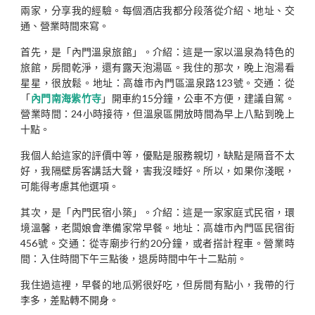
兩家，分享我的經驗。每個酒店我都分段落從介紹、地址、交
通、營業時間來寫。
首先，是「內門溫泉旅館」。介紹：這是一家以溫泉為特色的
旅館，房間乾淨，還有露天泡湯區。我住的那次，晚上泡湯看
星星，很放鬆。地址：高雄市內門區溫泉路123號。交通：從
「
內門南海紫竹寺
」開車約15分鐘，公車不方便，建議自駕。
營業時間：24小時接待，但溫泉區開放時間為早上八點到晚上
十點。
我個人給這家的評價中等，優點是服務親切，缺點是隔音不太
好，我隔壁房客講話大聲，害我沒睡好。所以，如果你淺眠，
可能得考慮其他選項。
其次，是「內門民宿小築」。介紹：這是一家家庭式民宿，環
境溫馨，老闆娘會準備家常早餐。地址：高雄市內門區民宿街
456號。交通：從寺廟步行約20分鐘，或者搭計程車。營業時
間：入住時間下午三點後，退房時間中午十二點前。
我住過這裡，早餐的地瓜粥很好吃，但房間有點小，我帶的行
李多，差點轉不開身。