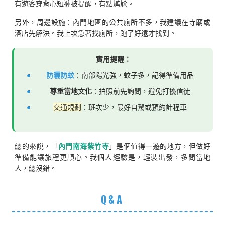
有遊客穿背心短褲被提醒，有點尷尬。
另外，周邊設施：內門地區的公共廁所不多，我建議在寺廟或
酒店先解決。我上次急著找廁所，跑了好遠才找到。
實用提醒：
防曬防蚊
：南部陽光強，蚊子多，記得準備用品
尊重當地文化
：拍照前先詢問，避免打擾信徒
交通規劃
：班次少，最好自駕或預約計程車
總的來說，「
內門南海紫竹寺
」是個值得一遊的地方，但做好
準備能讓旅程更順心。我個人經驗是，輕裝出發，多問當地
人，總沒錯。
Q&A