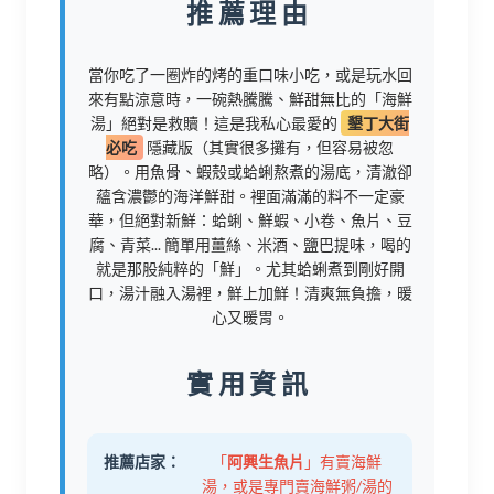
推薦理由
當你吃了一圈炸的烤的重口味小吃，或是玩水回
來有點涼意時，一碗熱騰騰、鮮甜無比的「海鮮
湯」絕對是救贖！這是我私心最愛的
墾丁大街
必吃
隱藏版（其實很多攤有，但容易被忽
略）。用魚骨、蝦殼或蛤蜊熬煮的湯底，清澈卻
蘊含濃鬱的海洋鮮甜。裡面滿滿的料不一定豪
華，但絕對新鮮：蛤蜊、鮮蝦、小卷、魚片、豆
腐、青菜... 簡單用薑絲、米酒、鹽巴提味，喝的
就是那股純粹的「鮮」。尤其蛤蜊煮到剛好開
口，湯汁融入湯裡，鮮上加鮮！清爽無負擔，暖
心又暖胃。
實用資訊
推薦店家：
「
阿興生魚片
」有賣海鮮
湯，或是專門賣海鮮粥/湯的