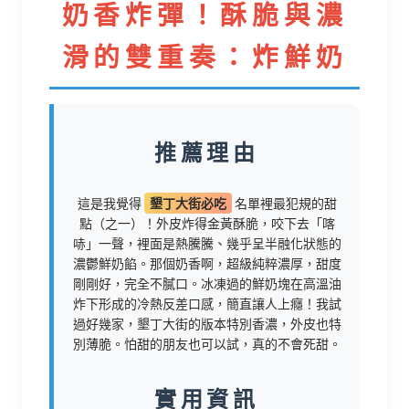
奶香炸彈！酥脆與濃
滑的雙重奏：炸鮮奶
推薦理由
這是我覺得
墾丁大街必吃
名單裡最犯規的甜
點（之一）！外皮炸得金黃酥脆，咬下去「喀
哧」一聲，裡面是熱騰騰、幾乎呈半融化狀態的
濃鬱鮮奶餡。那個奶香啊，超級純粹濃厚，甜度
剛剛好，完全不膩口。冰凍過的鮮奶塊在高溫油
炸下形成的冷熱反差口感，簡直讓人上癮！我試
過好幾家，墾丁大街的版本特別香濃，外皮也特
別薄脆。怕甜的朋友也可以試，真的不會死甜。
實用資訊