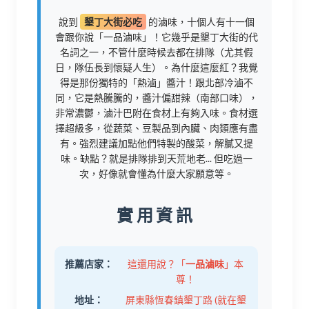
說到
墾丁大街必吃
的滷味，十個人有十一個
會跟你說「一品滷味」！它幾乎是墾丁大街的代
名詞之一，不管什麼時候去都在排隊（尤其假
日，隊伍長到懷疑人生）。為什麼這麼紅？我覺
得是那份獨特的「熱滷」醬汁！跟北部冷滷不
同，它是熱騰騰的，醬汁偏甜辣（南部口味），
非常濃鬱，滷汁巴附在食材上有夠入味。食材選
擇超級多，從蔬菜、豆製品到內臟、肉類應有盡
有。強烈建議加點他們特製的酸菜，解膩又提
味。缺點？就是排隊排到天荒地老... 但吃過一
次，好像就會懂為什麼大家願意等。
實用資訊
推薦店家：
這還用說？「
一品滷味
」本
尊！
地址：
屏東縣恆春鎮墾丁路 (就在墾