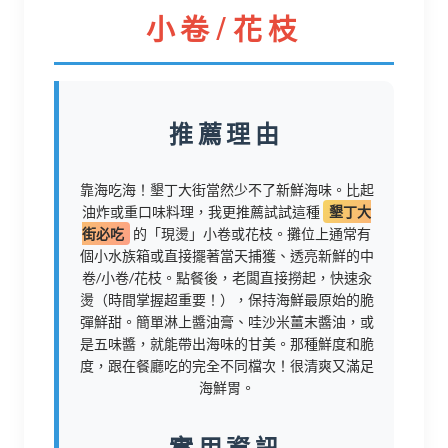
小卷/花枝
推薦理由
靠海吃海！墾丁大街當然少不了新鮮海味。比起
油炸或重口味料理，我更推薦試試這種
墾丁大
街必吃
的「現燙」小卷或花枝。攤位上通常有
個小水族箱或直接擺著當天捕獲、透亮新鮮的中
卷/小卷/花枝。點餐後，老闆直接撈起，快速汆
燙（時間掌握超重要！），保持海鮮最原始的脆
彈鮮甜。簡單淋上醬油膏、哇沙米薑末醬油，或
是五味醬，就能帶出海味的甘美。那種鮮度和脆
度，跟在餐廳吃的完全不同檔次！很清爽又滿足
海鮮胃。
實用資訊