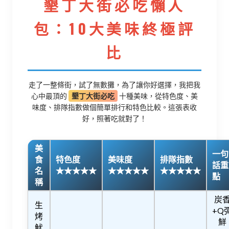
墾丁大街必吃懶人
包：10大美味終極評
比
走了一整條街，試了無數攤，為了讓你好選擇，我把我
心中最頂的
墾丁大街必吃
十種美味，從特色度、美
味度、排隊指數做個簡單排行和特色比較。這張表收
好，照著吃就對了！
美
一句
食
特色度
美味度
排隊指數
話重
名
★★★★★
★★★★★
★★★★★
點
稱
炭
生
+Q
烤
鮮
魷