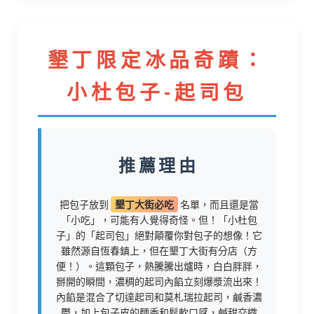
墾丁限定冰品奇蹟：
小杜包子-起司包
推薦理由
把包子放到
墾丁大街必吃
名單，而且還是當
「小吃」，可能有人覺得奇怪。但！「小杜包
子」的「起司包」絕對顛覆你對包子的想像！它
雖然源自恆春鎮上，但在墾丁大街有分店（方
便！）。這顆包子，熱騰騰出爐時，白白胖胖，
掰開的瞬間，濃稠的起司內餡立刻爆漿流出來！
內餡是混合了切達起司和莫札瑞拉起司，鹹香濃
鬱，加上包子皮的麵香和鬆軟口感，鹹甜交織