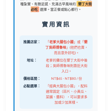
種紮實、有飽足感、充滿古早風味的
墾丁大街
必吃
選擇。當正餐或點心都行。
實用資訊
推薦店家：
「
老爹大腸包小腸
」或「
墾
丁吳師傅魯味
」(他們也賣，
而且意外好吃)。
地址：
老爹的攤位在墾丁大街中後
段；吳師傅魯味則靠近大街
入口。
價格區間：
NT$65 - NT$80 / 份
必點選單：
「經典大腸包小腸」，配料
通常固定（蒜片、小黃瓜、
菜脯、醬料），可以要求多
加或少加某樣。