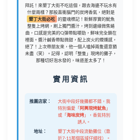
拜託！來墾丁大街不吃這個，跟去海邊不玩水有
什麼兩樣？那股直衝腦門的炭烤香氣，絕對是
墾丁大街必吃
的靈魂標記！新鮮厚實的魷魚
整隻上烤網，刷上獨門醬汁，烤到邊緣微焦蜷
曲，口感是完美的Q彈帶點嚼勁，鮮味完全鎖在
裡面。醬汁鹹香帶點微甜，配上炭火的煙燻感，
絕了！上次帶朋友來，他一個人嗑掉兩隻還意猶
未盡（笑）。記得，認明「整隻」現烤的攤子，
那種切好泡水發的，味道差太多了！
實用資訊
推薦店家：
大街中段好幾攤都不錯，我
特別偏愛「
阿興現烤魷魚
」
或「
海味炭烤
」，香氣特別
誘人。
地址：
墾丁大街中段流動攤位（靠
近7-11那個區域仔細找）。