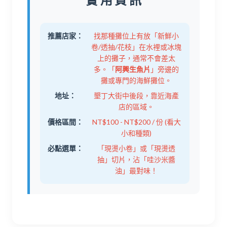
推薦店家：
找那種攤位上有放「新鮮小
卷/透抽/花枝」在水裡或冰塊
上的攤子，通常不會差太
多。「
阿興生魚片
」旁邊的
攤或專門的海鮮攤位。
地址：
墾丁大街中後段，靠近海產
店的區域。
價格區間：
NT$100 - NT$200 / 份 (看大
小和種類)
必點選單：
「現燙小卷」或「現燙透
抽」切片，沾「哇沙米醬
油」最對味！