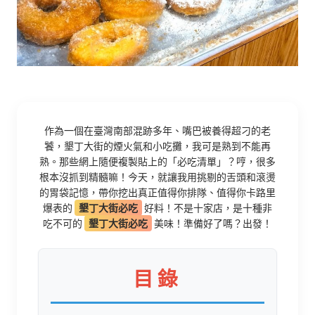
作為一個在臺灣南部混跡多年、嘴巴被養得超刁的老
饕，墾丁大街的煙火氣和小吃攤，我可是熟到不能再
熟。那些網上隨便複製貼上的「必吃清單」？哼，很多
根本沒抓到精髓嘛！今天，就讓我用挑剔的舌頭和滾燙
的胃袋記憶，帶你挖出真正值得你排隊、值得你卡路里
爆表的
墾丁大街必吃
好料！不是十家店，是十種非
吃不可的
墾丁大街必吃
美味！準備好了嗎？出發！
目錄