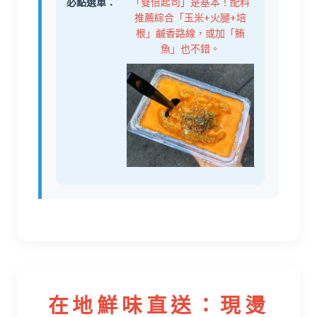
必點選單：
「雙倍起司」是基本！配料
推薦綜合「玉米+火腿+培
根」鹹香路線，或加「鮪
魚」也不錯。
在地鮮味直送：現燙