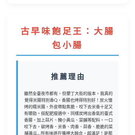
古早味飽足王：大腸
包小腸
推薦理由
雖然全臺夜市都有，但墾丁大街的版本，我真的
覺得米腸特別香Q，香腸也烤得特別好！炭火慢
烤的糯米腸，外皮帶點焦脆，咬下去米香十足又
有嚼勁。搭配肥瘦適中、同樣炭烤出香氣的臺式
香腸，加上蒜片、醃小黃瓜、菜脯等配料。一口
咬下去，碳烤香、米香、肉香、蒜香、脆脆的菜
脯黃瓜... 所有味道在嘴裡大融合，超滿足！是那