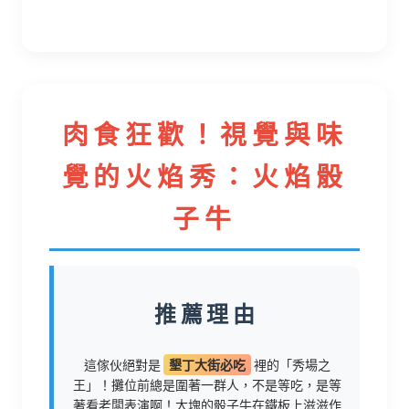
肉食狂歡！視覺與味
覺的火焰秀：火焰骰
子牛
推薦理由
這傢伙絕對是
墾丁大街必吃
裡的「秀場之
王」！攤位前總是圍著一群人，不是等吃，是等
著看老闆表演啊！大塊的骰子牛在鐵板上滋滋作