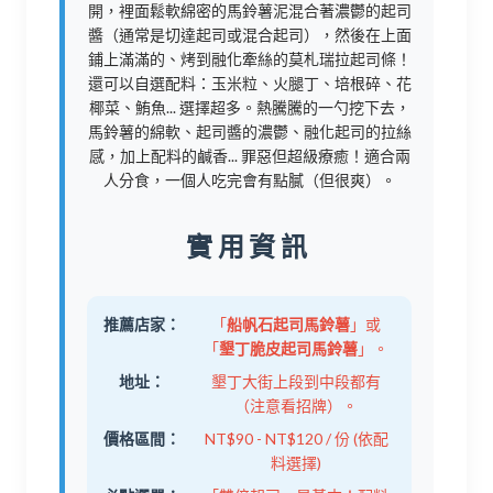
開，裡面鬆軟綿密的馬鈴薯泥混合著濃鬱的起司
醬（通常是切達起司或混合起司），然後在上面
鋪上滿滿的、烤到融化牽絲的莫札瑞拉起司條！
還可以自選配料：玉米粒、火腿丁、培根碎、花
椰菜、鮪魚... 選擇超多。熱騰騰的一勺挖下去，
馬鈴薯的綿軟、起司醬的濃鬱、融化起司的拉絲
感，加上配料的鹹香... 罪惡但超級療癒！適合兩
人分食，一個人吃完會有點膩（但很爽）。
實用資訊
推薦店家：
「
船帆石起司馬鈴薯
」或
「
墾丁脆皮起司馬鈴薯
」。
地址：
墾丁大街上段到中段都有
（注意看招牌）。
價格區間：
NT$90 - NT$120 / 份 (依配
料選擇)