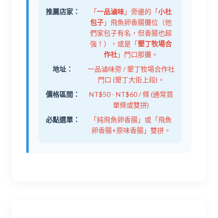
推薦店家：
「
一品滷味
」旁邊的「
小杜
包子
」飛魚卵香腸攤位（他
們家包子有名，但香腸也超
強！），或是「
墾丁牧場合
作社
」門口那攤。
地址：
一品滷味旁 / 墾丁牧場合作社
門口 (墾丁大街上段)。
價格區間：
NT$50 - NT$60 / 條 (通常買
單條或雙拼)
必點選單：
「純飛魚卵香腸」或「飛魚
卵香腸+原味香腸」雙拼。