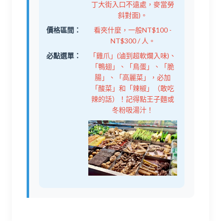
丁大街入口不遠處，麥當勞
斜對面)。
價格區間：
看夾什麼，一般NT$100 -
NT$300 / 人。
必點選單：
「雞爪」(滷到超軟爛入味)、
「鴨翅」、「鳥蛋」、「脆
腸」、「高麗菜」，必加
「酸菜」和「辣椒」（敢吃
辣的話）！記得點王子麵或
冬粉吸湯汁！