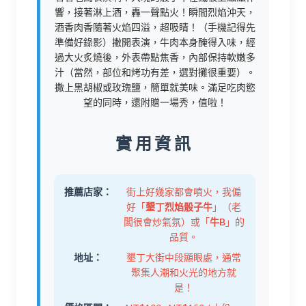
響，接著淋上酒，轟一聲點火！瞬間烈焰沖天，
酒香肉香隨著火焰四溢，超吸睛！（手機記得先
準備好錄影）撇開表演，牛肉本身醃得入味，經
過大火炙燒後，外表帶點焦香，內部保持軟嫩多
汁（當然，部位和烤功有差，選對攤很重要）。
撒上黑胡椒或玫瑰鹽，簡單就美味。滿足吃肉慾
望的同時，還附贈一場秀，值啦！
實用資訊
推薦店家：
街上好幾家都會噴火，我偏
好「
墾丁烈焰骰子牛
」（老
闆很會炒氣氛）或「
牛B
」的
品質。
地址：
墾丁大街中段顯眼處，通常
聚集人潮和火光的地方就
是！