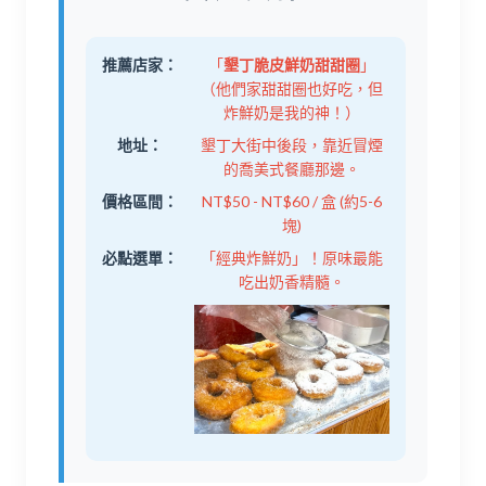
推薦店家：
「
墾丁脆皮鮮奶甜甜圈
」
（他們家甜甜圈也好吃，但
炸鮮奶是我的神！）
地址：
墾丁大街中後段，靠近冒煙
的喬美式餐廳那邊。
價格區間：
NT$50 - NT$60 / 盒 (約5-6
塊)
必點選單：
「經典炸鮮奶」！原味最能
吃出奶香精髓。