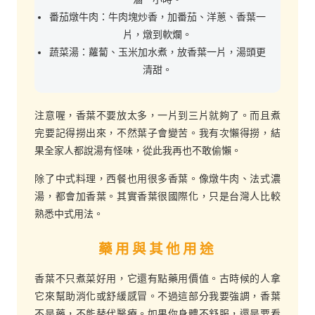
番茄燉牛肉：牛肉塊炒香，加番茄、洋蔥、香葉一
片，燉到軟爛。
蔬菜湯：蘿蔔、玉米加水煮，放香葉一片，湯頭更
清甜。
注意喔，香葉不要放太多，一片到三片就夠了。而且煮
完要記得撈出來，不然葉子會變苦。我有次懶得撈，結
果全家人都說湯有怪味，從此我再也不敢偷懶。
除了中式料理，西餐也用很多香葉。像燉牛肉、法式濃
湯，都會加香葉。其實香葉很國際化，只是台灣人比較
熟悉中式用法。
藥用與其他用途
香葉不只煮菜好用，它還有點藥用價值。古時候的人拿
它來幫助消化或舒緩感冒。不過這部分我要強調，香葉
不是藥，不能替代醫療。如果你身體不舒服，還是要看