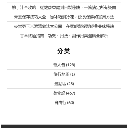
柳丁汁全攻略：從健康益處到自製秘訣，一篇搞定所有疑問
青蔥保存技巧大全：從冰箱到冷凍，延長保鮮的實用方法
麥當勞玉米濃湯做法大公開！在家輕鬆複製經典美味秘訣
甘草終極指南：功效、用法、副作用與選購全解析
分类
懶人包
(128)
旅行地圖
(1)
景點區
(28)
美食記
(467)
自由行
(60)