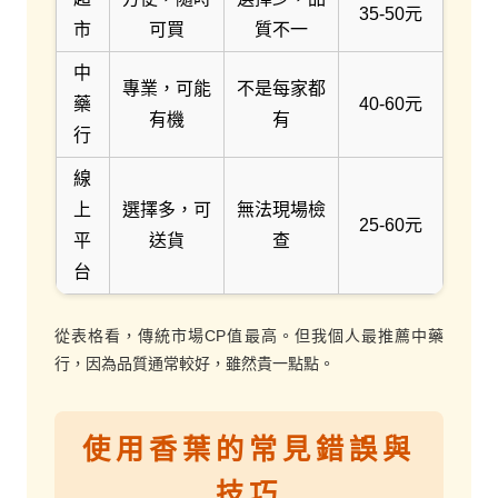
35-50元
市
可買
質不一
中
專業，可能
不是每家都
藥
40-60元
有機
有
行
線
上
選擇多，可
無法現場檢
25-60元
平
送貨
查
台
從表格看，傳統市場CP值最高。但我個人最推薦中藥
行，因為品質通常較好，雖然貴一點點。
使用香葉的常見錯誤與
技巧