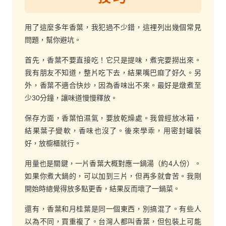
用了這麼多年香葉，我犯過不少錯，這裡列出幾個常見
問題，幫你避坑。
首先，香葉不要直接吃！它只是提味，煮完要撈出來。
我有朋友不知道，整片吃下去，結果嘴巴麻了好久。另
外，香葉不適合快炒，因為香味出不來。最好是燉煮至
少30分鐘，讓味道慢慢釋放。
保存方面，香葉怕濕氣，要放乾燥處。我曾經放冰箱，
結果葉子變軟，香味也沒了。後來學乖，用密封罐裝
好，放櫥櫃就行。
用量也是關鍵，一片香葉大概對應一鍋湯（約4人份）。
如果你煮大鍋的，可以加到三片，但再多就會苦。我剛
開始時總覺得放多點更香，結果反而壞了一鍋菜。
還有，香葉和月桂葉是同一個東西，別搞混了。有些人
以為不同，買重複了。台灣人都叫香葉，但包裝上可能