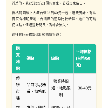
質差的。我建議選有評價的賣家，看看買家留言。
價格範圍線上大概台幣25到60元一包，運費另計。有些
賣家會標明產地，台灣產的通常比較新鮮。進口的可能
便宜點，但運送時間長，香味會流失。
這裡有個表格幫你比較購買管道：
購
平均價格
買
優點
缺點
(台幣/50
地
克)
點
傳
營業時間
統
品質可現場
短，地點限
30-40元
市
看，價格低
制
場
超
方便，隨時
選擇少，品