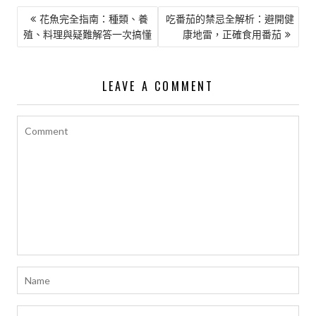
文
花魚完全指南：種類、養
吃番茄的禁忌全解析：避開健
殖、料理與疑難解答一次搞懂
康地雷，正確食用番茄
章
導
覽
LEAVE A COMMENT