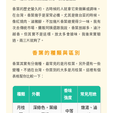
香葉的歷史蠻久的，古時候的人就拿它來做藥或調味。
在台灣，香葉幾乎是家常必備，尤其是做台菜的時候。
像紅燒肉、滷豬腳，不加幾片香葉總覺得少一味。我有
次去傳統市場，攤販阿姨還跟我說，香葉放越多，滷汁
越香。但其實不是這樣，放太多會搶味，我後來實驗
過，兩三片就夠了。
香葉的種類與區別
香葉其實有分幾種，最常見的是月桂葉，另外還有一些
變種。不過在台灣，你買到的大多是月桂葉。這裡有個
表格幫你比較一下：
香味
種類
外觀
常見用途
強度
月桂
深綠色，葉緣
燉湯、滷
中等