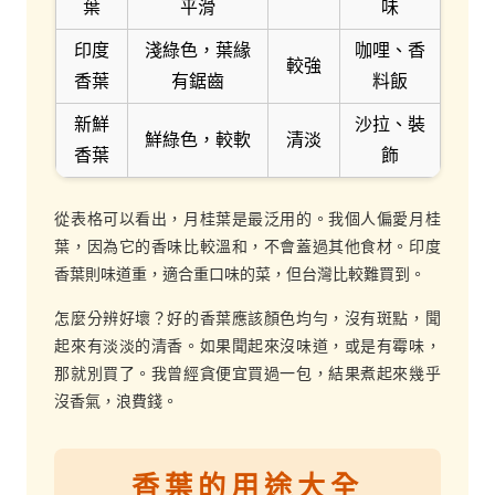
葉
平滑
味
印度
淺綠色，葉緣
咖哩、香
較強
香葉
有鋸齒
料飯
新鮮
沙拉、裝
鮮綠色，較軟
清淡
香葉
飾
從表格可以看出，月桂葉是最泛用的。我個人偏愛月桂
葉，因為它的香味比較溫和，不會蓋過其他食材。印度
香葉則味道重，適合重口味的菜，但台灣比較難買到。
怎麼分辨好壞？好的香葉應該顏色均勻，沒有斑點，聞
起來有淡淡的清香。如果聞起來沒味道，或是有霉味，
那就別買了。我曾經貪便宜買過一包，結果煮起來幾乎
沒香氣，浪費錢。
香葉的用途大全