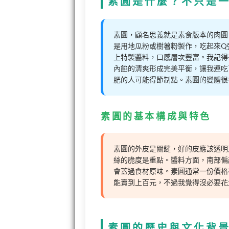
素圓是什麼？不只是
素圓，顧名思義就是素食版本的肉圓
是用地瓜粉或樹薯粉製作，吃起來Q
上特製醬料，口感層次豐富。我記得
內餡的清爽形成完美平衡，讓我連吃
肥的人可能得節制點。素圓的變體很
素圓的基本構成與特色
素圓的外皮是關鍵，好的皮應該透明
絲的脆度是重點。醬料方面，南部偏
會蓋過食材原味。素圓通常一份價格
能賣到上百元，不過我覺得沒必要花
素圓的歷史與文化背