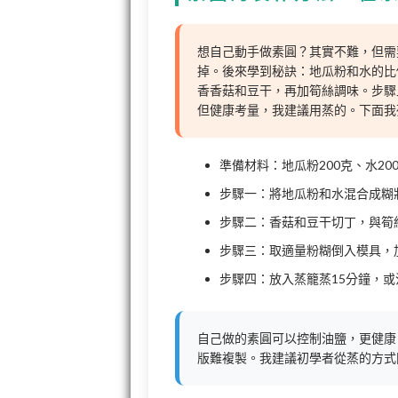
想自己動手做素圓？其實不難，但需
掉。後來學到秘訣：地瓜粉和水的比
香香菇和豆干，再加筍絲調味。步驟
但健康考量，我建議用蒸的。下面我
準備材料：地瓜粉200克、水20
步驟一：將地瓜粉和水混合成糊
步驟二：香菇和豆干切丁，與筍
步驟三：取適量粉糊倒入模具，
步驟四：放入蒸籠蒸15分鐘，
自己做的素圓可以控制油鹽，更健康
版難複製。我建議初學者從蒸的方式