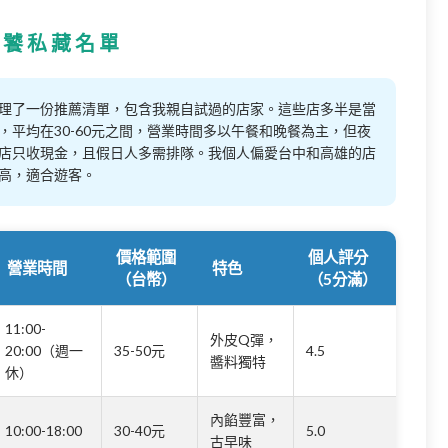
老饕私藏名單
理了一份推薦清單，包含我親自試過的店家。這些店多半是當
平均在30-60元之間，營業時間多以午餐和晚餐為主，但夜
店只收現金，且假日人多需排隊。我個人偏愛台中和高雄的店
高，適合遊客。
價格範圍
個人評分
營業時間
特色
（台幣）
（5分滿）
11:00-
外皮Q彈，
20:00（週一
35-50元
4.5
醬料獨特
休）
內餡豐富，
10:00-18:00
30-40元
5.0
古早味