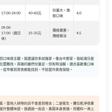
份量大，南
17:00-24:00
40-60元
4.0
部口味
09:00-
價格實惠，
17:00（週日
25-35元
4.5
傳統做法
休）
但口味很主觀，我建議你多試幾家。像台中那家，我給滿分是
位置難找。高雄的雖然份量足，但有時油膩，適合喜歡重口味
，從早餐到宵夜都能找到，不妨當作美食探險。
氣，當地人排隊的店不會差到哪去；二是衛生，攤位乾淨很重
提升整體味道。我遇過一些店，素圓本身普通，但醬料一淋上