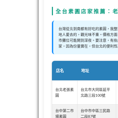
全台素圓店家推薦：
台灣從北到南都有好吃的素圓，我整
地人愛去的，觀光味不重。價格方面，
市攤位可能開到深夜。要注意，有些
家，因為份量實在，但台北的便利性
店名
地址
台北老張素
台北市大同區延平
圓
北路三段100號
台中第二市
台中市中區三民路
場素圓
二段87號