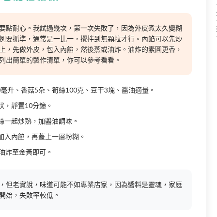
要點耐心。我試過幾次，第一次失敗了，因為外皮煮太久變糊
例要抓準，通常是一比一，攪拌到無顆粒才行。內餡可以先炒
上，先做外皮，包入內餡，然後蒸或油炸。油炸的素圓更香，
列出簡單的製作清單，你可以參考看看。
0毫升、香菇5朵、筍絲100克、豆干3塊、醬油適量。
狀，靜置10分鐘。
絲一起炒熟，加醬油調味。
加入內餡，再蓋上一層粉糊。
或油炸至金黃即可。
，但老實說，味道可能不如專業店家，因為醬料是靈魂，家庭
開始，失敗率較低。