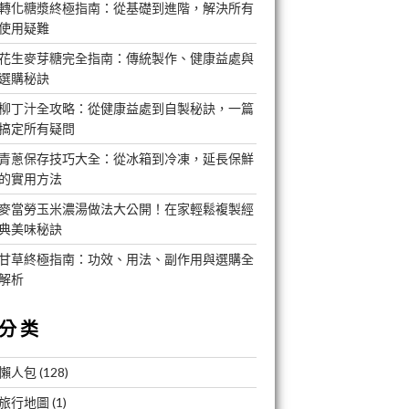
轉化糖漿終極指南：從基礎到進階，解決所有
使用疑難
花生麥芽糖完全指南：傳統製作、健康益處與
選購秘訣
柳丁汁全攻略：從健康益處到自製秘訣，一篇
搞定所有疑問
青蔥保存技巧大全：從冰箱到冷凍，延長保鮮
的實用方法
麥當勞玉米濃湯做法大公開！在家輕鬆複製經
典美味秘訣
甘草終極指南：功效、用法、副作用與選購全
解析
分类
懶人包
(128)
旅行地圖
(1)