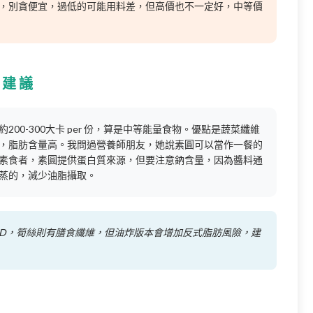
，別貪便宜，過低的可能用料差，但高價也不一定好，中等價
康建議
00-300大卡 per 份，算是中等能量食物。優點是蔬菜纖維
，脂肪含量高。我問過營養師朋友，她說素圓可以當作一餐的
素食者，素圓提供蛋白質來源，但要注意鈉含量，因為醬料通
蒸的，減少油脂攝取。
D，筍絲則有膳食纖維，但油炸版本會增加反式脂肪風險，建