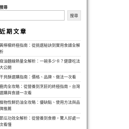
搜尋
搜尋
近期文章
黃檸檬終極指南：從挑選秘訣到實用食譜全解
析
麻油麵線熱量全解析：一碗多少卡？健康吃法
大公開
干貝酥選購指南：價格、品牌、做法一次看
鹿肉全攻略：從營養到烹飪的終極指南，台灣
選購與食譜一次看
植物性鮮奶油全攻略：優缺點、使用方法與品
牌推薦
節瓜功效全解析：從營養到食療，驚人好處一
次看懂