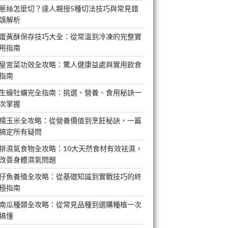
蔥絲怎麼切？達人親授5種切法技巧與常見錯
誤解析
蛋黃酥保存技巧大全：從常溫到冷凍的完整實
用指南
皇宮菜功效全攻略：驚人健康益處與實用飲食
指南
生蠔牡蠣完全指南：挑選、營養、食用秘訣一
次掌握
糯玉米全攻略：從營養價值到烹飪秘訣，一篇
搞定所有疑問
排濕氣食物全攻略：10大天然食材有效祛濕，
改善身體濕氣問題
仔魚養殖全攻略：從基礎知識到實戰技巧的終
極指南
南瓜種類全攻略：從常見品種到選購種植一次
搞懂