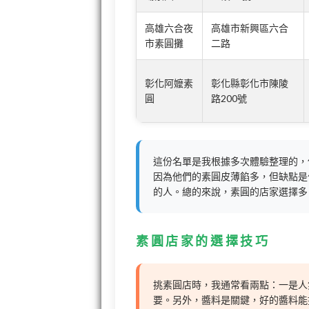
高雄六合夜
高雄市新興區六合
市素圓攤
二路
彰化阿嬤素
彰化縣彰化市陳陵
圓
路200號
這份名單是我根據多次體驗整理的，
因為他們的素圓皮薄餡多，但缺點是
的人。總的來說，素圓的店家選擇多
素圓店家的選擇技巧
挑素圓店時，我通常看兩點：一是人
要。另外，醬料是關鍵，好的醬料能