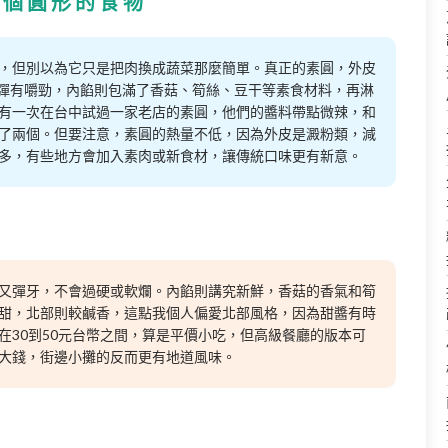
一個圓形的食物
，但別以為它只是把肉換成蔬菜那麼簡單。真正的素圓，外皮
彈有嚼勁，內餡則包滿了香菇、筍絲、豆干等素食材料，再淋
有一次在台中試過一家老店的素圓，他們的醬料帶點微辣，和
了兩個。但要注意，素圓的熱量不低，因為外皮是澱粉類，減
多，有些地方會加入素肉或新食材，讓傳統口味更有新意。
又彈牙，不會過硬或軟爛。內餡則講究新鮮，香菇的香氣和筍
甜，北部則較鹹香，這點我個人偏愛北部風格，因為甜醬有時
在30到50元台幣之間，算是平價小吃，但高級餐廳的版本可
大錢，街邊小攤的反而更有地道風味。
景