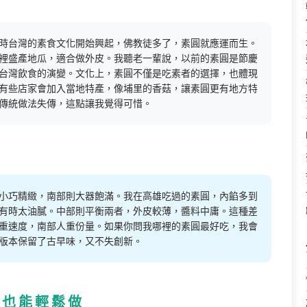
時台灣的素食文化開始興起，佛教徒多了，素圓就應運而生。
裡盛產地瓜，適合做外皮。我聽老一輩說，以前的素圓是節慶
台灣飲食的演變。文化上，素圓不僅是吃素者的選擇，也體現
有些店家會加入當地特產，像埔里的香菇，讓素圓更有地方特
傳統做法失傳，這點讓我覺得可惜。
小巧精緻，南部則大器飽滿。我在高雄吃過的素圓，內餡多到
有時太油膩。中部則平衡兩者，外皮較薄，醬料中庸。這種差
重速度，南部人重份量。如果你問我哪裡的素圓最好吃，我會
版本保留了古早味，又不失創新。
家也能輕鬆做