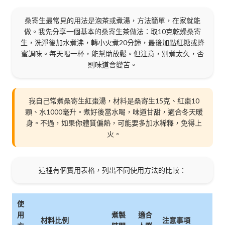
桑寄生最常見的用法是泡茶或煮湯，方法簡單，在家就能
做。我先分享一個基本的桑寄生茶做法：取10克乾燥桑寄
生，洗淨後加水煮沸，轉小火煮20分鐘，最後加點紅糖或蜂
蜜調味。每天喝一杯，能幫助放鬆。但注意，別煮太久，否
則味道會變苦。
我自己常煮桑寄生紅棗湯，材料是桑寄生15克、紅棗10
顆、水1000毫升。煮好後當水喝，味道甘甜，適合冬天暖
身。不過，如果你體質偏熱，可能要多加水稀釋，免得上
火。
這裡有個實用表格，列出不同使用方法的比較：
使
用
煮製
適合
材料比例
注意事項