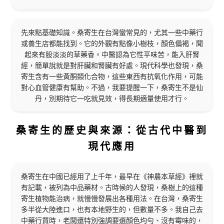
先來點基礎知識。桑寄生在台灣蠻常見的，尤其一些中藥行
或養生店都能找到。它的外觀有點像小樹枝，顏色偏褐，聞
起來有股淡淡的草藥香。中醫認為它性平味苦，能入肝腎
經，簡單說就是對肝臟和腎臟有好處。現代科學也發現，桑
寄生含有一些黃酮類化合物，這些東西有抗氧化作用，可能
對心血管健康有幫助。不過，我要提醒一下，桑寄生不是仙
丹，別期待它一吃就見效，得長期適量使用才行。
桑寄生的歷史與來源：從古代中醫到
現代應用
桑寄生在中國已經用了上千年，最早在《神農本草經》裡就
有記載，被列為中品藥材。古時候的人發現，桑樹上的這種
寄生植物能治病，就慢慢發展出各種用法。在台灣，桑寄生
多半從大陸進口，也有本地野生的，但數量不多。我自己去
中藥行買時，老闆還特別強調要選顏色均勻、沒有霉味的，