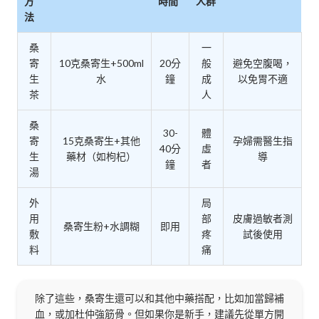
方
時間
人群
法
桑
一
寄
10克桑寄生+500ml
20分
般
避免空腹喝，
生
水
鐘
成
以免胃不適
茶
人
桑
30-
體
寄
15克桑寄生+其他
孕婦需醫生指
40分
虛
生
藥材（如枸杞）
導
鐘
者
湯
外
局
用
部
皮膚過敏者測
桑寄生粉+水調糊
即用
敷
疼
試後使用
料
痛
除了這些，桑寄生還可以和其他中藥搭配，比如加當歸補
血，或加杜仲強筋骨。但如果你是新手，建議先從單方開