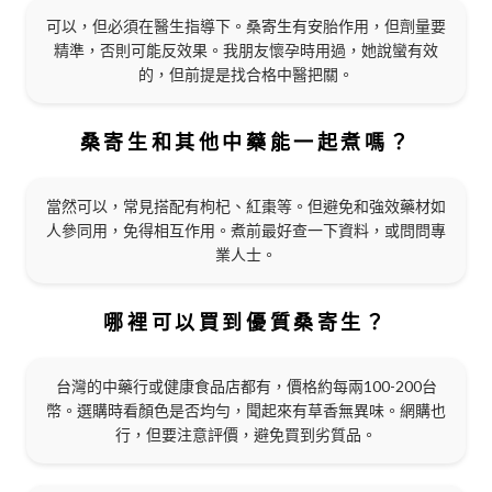
可以，但必須在醫生指導下。桑寄生有安胎作用，但劑量要
精準，否則可能反效果。我朋友懷孕時用過，她說蠻有效
的，但前提是找合格中醫把關。
桑寄生和其他中藥能一起煮嗎？
當然可以，常見搭配有枸杞、紅棗等。但避免和強效藥材如
人參同用，免得相互作用。煮前最好查一下資料，或問問專
業人士。
哪裡可以買到優質桑寄生？
台灣的中藥行或健康食品店都有，價格約每兩100-200台
幣。選購時看顏色是否均勻，聞起來有草香無異味。網購也
行，但要注意評價，避免買到劣質品。