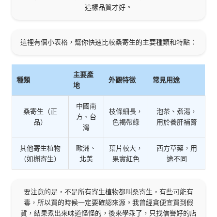
這樣品質才好。
這裡有個小表格，幫你快速比較桑寄生的主要種類和特點：
主要產
種類
外觀特徵
常見用途
地
中國南
桑寄生（正
枝條細長，
泡茶、煮湯，
方、台
品）
色褐帶綠
用於養肝補腎
灣
其他寄生植物
歐洲、
葉片較大，
西方草藥，用
（如槲寄生）
北美
果實紅色
途不同
要注意的是，不是所有寄生植物都叫桑寄生，有些可能有
毒，所以買的時候一定要確認來源。我曾經貪便宜買到假
貨，結果煮出來味道怪怪的，後來學乖了，只找信譽好的店