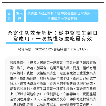
首
懶人
桑寄生功效全解析：從中醫養生到日常應用，一
頁
包
次搞懂怎麼吃最有效
桑寄生功效全解析：從中醫養生到日
常應用，一次搞懂怎麼吃最有效
發佈時間：
2025/11/25
更新時間：
2025/11/25
說起桑寄生，很多人可能第一反應是「那是什麼？聽起來像
寄生蟲？」哈哈，別誤會，這可不是害蟲，而是一種超有用
的中藥材。我第一次接觸桑寄生，是因為家裡長輩常煮桑寄
生茶，說能補身體，那時候我還半信半疑。後來自己研究才
發現，這東西還真不簡單，從古早的中醫典籍到現代研究，
都有它的身影。桑寄生其實是一種寄生植物，喜歡長在桑樹
上（所以才叫這名字），但別擔心，它無毒無害，反而能幫
我們調理身體。今天，我就用這篇文章，帶你徹底搞懂桑寄
生到底能幹嘛、怎麼用才安全，還有哪些地雷要避開。