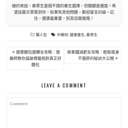
總的來說，桑寄生是個不錯的養生選擇，但關鍵是適度。希
望這篇文章幫到你，如果有其他問題，歡迎留言討論。記
住，健康最重要，別盲目跟風哦！
,
,
懶人包
中藥材
健康養生
桑寄生
文
健康麵包選購全攻略：營
綠拿鐵減肥全攻略：輕鬆瘦身
養師教你識破標籤挑對真正好
不復胖的秘訣大公開
章
麵包
導
覽
LEAVE A COMMENT