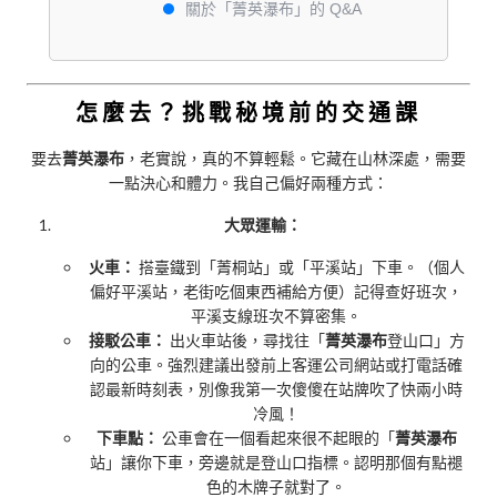
關於「菁英瀑布」的 Q&A
怎麼去？挑戰秘境前的交通課
要去
菁英瀑布
，老實說，真的不算輕鬆。它藏在山林深處，需要
一點決心和體力。我自己偏好兩種方式：
大眾運輸：
火車：
搭臺鐵到「菁桐站」或「平溪站」下車。（個人
偏好平溪站，老街吃個東西補給方便）記得查好班次，
平溪支線班次不算密集。
接駁公車：
出火車站後，尋找往「
菁英瀑布
登山口」方
向的公車。強烈建議出發前上客運公司網站或打電話確
認最新時刻表，別像我第一次傻傻在站牌吹了快兩小時
冷風！
下車點：
公車會在一個看起來很不起眼的「
菁英瀑布
站」讓你下車，旁邊就是登山口指標。認明那個有點褪
色的木牌子就對了。