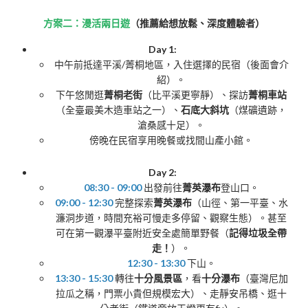
方案二：漫活兩日遊
（推薦給想放鬆、深度體驗者）
Day 1:
中午前抵達平溪/菁桐地區，入住選擇的民宿（後面會介
紹）。
下午悠閒逛
菁桐老街
（比平溪更寧靜）、探訪
菁桐車站
（全臺最美木造車站之一）、
石底大斜坑
（煤礦遺跡，
滄桑感十足）。
傍晚在民宿享用晚餐或找間山產小館。
Day 2:
08:30 - 09:00
出發前往
菁英瀑布
登山口。
09:00 - 12:30
完整探索
菁英瀑布
（山徑、第一平臺、水
濂洞步道，時間充裕可慢走多停留、觀察生態）。甚至
可在第一觀瀑平臺附近安全處簡單野餐（
記得垃圾全帶
走！
）。
12:30 - 13:30
下山。
13:30 - 15:30
轉往
十分風景區
，看
十分瀑布
（臺灣尼加
拉瓜之稱，門票小貴但規模宏大）、走靜安吊橋、逛十