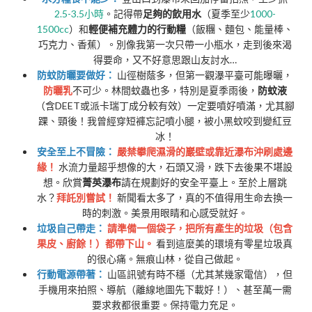
2.5-3.5小時
。記得帶
足夠的飲用水
（夏季至少
1000-
1500cc
）和
輕便補充體力的行動糧
（飯糰、麵包、能量棒、
巧克力、香蕉）。別像我第一次只帶一小瓶水，走到後來渴
得要命，又不好意思跟山友討水…
防蚊防曬要做好：
山徑樹蔭多，但第一觀瀑平臺可能曝曬，
防曬乳
不可少。林間蚊蟲也多，特別是夏季雨後，
防蚊液
（含DEET或派卡瑞丁成分較有效）一定要噴好噴滿，尤其腳
踝、頸後！我曾經穿短褲忘記噴小腿，被小黑蚊咬到變紅豆
冰！
安全至上不冒險：
嚴禁攀爬濕滑的巖壁或靠近瀑布沖刷處邊
緣！
水流力量超乎想像的大，石頭又滑，跌下去後果不堪設
想。欣賞
菁英瀑布
請在規劃好的安全平臺上。至於上層跳
水？
拜託別嘗試！
新聞看太多了，真的不值得用生命去換一
時的刺激。美景用眼睛和心感受就好。
垃圾自己帶走：
請準備一個袋子，把所有產生的垃圾（包含
果皮、廚餘！）都帶下山。
看到這麼美的環境有零星垃圾真
的很心痛。無痕山林，從自己做起。
行動電源帶著：
山區訊號有時不穩（尤其某幾家電信），但
手機用來拍照、導航（離線地圖先下載好！）、甚至萬一需
要求救都很重要。保持電力充足。