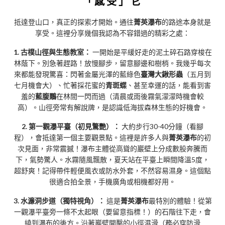
「感受」它
抵達登山口，真正的探索才開始。通往
菁英瀑布
的路途本身就是
享受。這裡分享幾個我認為不容錯過的精彩之處：
1. 古樸山徑與生態教室：
一開始是平緩好走的泥土碎石路穿梭在
林蔭下。別急著趕路！放慢腳步，留意腳邊和樹梢。我幾乎每次
來都能發現驚喜：閃著金屬光澤的藍綠色
臺灣大鍬形蟲
（五月到
七月機會大）、忙著採花蜜的
青斑蝶
、甚至幸運的話，能看到害
羞的
藍腹鷴
在林間一閃而過（清晨或雨後霧氣濛濛時機會較
高）。山徑旁常有解說牌，是認識低海拔森林生態的好機會。
2. 第一觀瀑平臺（初見驚艷）：
大約步行30-40分鐘（看腳
程），會抵達第一個主要觀景點。這裡是許多人與
菁英瀑布
的初
次見面，非常震撼！瀑布主體從高聳的巖壁上分成數股奔騰而
下，氣勢驚人。水霧隨風飄散，夏天站在平臺上瞬間降溫5度，
超舒爽！記得帶件輕便風衣或防水外套，不然容易濕身。這個點
很適合拍全景，手機廣角或相機都好用。
3. 水濂洞步道（獨特視角）：
這是
菁英瀑布
最特別的體驗！從第
一觀瀑平臺旁一條不太起眼（要留意指標！）的石階往下走，會
繞到瀑布的後方。沿著巖壁開鑿的小徑濕滑（務必穿防滑