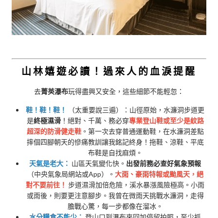
山林嬉遊必讀！過來人的血淚提醒
去
菁英瀑布
玩得盡興又安全，這些細節不能輕忽：
鞋！鞋！鞋！
（太重要說三遍）：山徑原始，水濂洞步道更
是
終極濕滑
！絕對、千萬、務必穿
專業登山鞋或至少是紋路
超深的防滑健走鞋
。第一次去穿普通運動鞋，在水濂洞差點
摔個四腳朝天的慘痛教訓讓我銘記終身！拖鞋、涼鞋、平底
布鞋是自找麻煩。
天氣是老大：
山區天氣變化快。
出發前務必查好氣象預報
（中央氣象局網站或App）。
大雨、豪雨特報或颱風天，絕
對不要前往！
步道濕滑加倍危險，溪水暴漲風險極高。小雨
或雨後，則要更注意腳步。我曾在微雨天挑戰水濂洞，走得
膽戰心驚，每一步都像在溜冰。
水分糧食不能少：
登山口到瀑布來回加停留拍照，至少抓