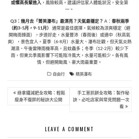
或懼高長輩進入
，風險較高。建議評估家人體能狀況，安全第
一。
Q3：幾月去「菁英瀑布」最漂亮？天氣最穩定？
A：
春秋兩季
（約3-5月，9-11月）
通常是最佳選擇。氣候較為涼爽穩定（避
開梅雨鋒面），步道好走，水量豐沛（春雨後）或適中（秋高氣
爽），景色宜人。夏季（6-8月）水量大、瀑布壯觀，但天氣炎熱
潮濕、午後雷陣雨機率高，且蚊蟲多；冬季（12-2月）較少下
雨，但東北季風影響下可能陰冷風大，水量可能較少。各有風
情，但避開颱風、豪大雨最重要。
自由行
精英瀑布
文
綠拿鐵減肥全攻略：輕鬆
手工蔥抓餅全攻略：製作秘
瘦身不復胖的秘訣大公開
訣、必吃店家與常見問題一次
章
看
導
覽
LEAVE A COMMENT