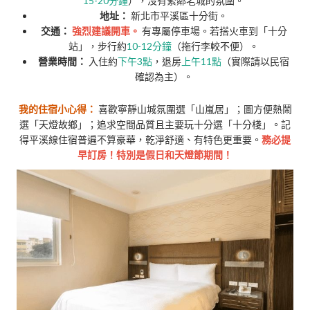
15-20分鐘
），沒有緊鄰老城的氛圍。
地址：
新北市平溪區十分街。
交通：
強烈建議開車。
有專屬停車場。若搭火車到「十分
站」，步行約
10-12分鐘
（拖行李較不便）。
營業時間：
入住約
下午3點
，退房
上午11點
（實際請以民宿
確認為主）。
我的住宿小心得：
喜歡寧靜山城氛圍選「山嵐居」；圖方便熱鬧
選「天燈故鄉」；追求空間品質且主要玩十分選「十分棧」。記
得平溪線住宿普遍不算豪華，乾淨舒適、有特色更重要。
務必提
早訂房！特別是假日和天燈節期間！