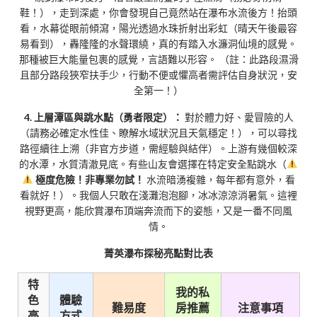
鞋！），走到深處，你會發現自己竟然站在瀑布水流後方！抬頭
看，水幕從眼前傾瀉，陽光透過水珠折射出彩虹（晴天午後最容
易看到），轟隆隆的水聲環繞，真的有踏入水濂洞仙境的感覺。
那種被巨大能量包裹的感覺，言語難以形容。 （註：此路段濕滑
且部分路段狹窄扶手少，行動不便或懼高者需評估自身狀況，安
全第一！）
4. 上層潭區與跳水點（勇者限定）：
對於體力好、愛冒險的人
（請務必確定水性佳、瞭解水域狀況且天氣穩定！），可以尋找
路徑續往上溯（非官方步道，需經驗與結伴）。上游有幾個較深
的水潭，水質清澈見底。有些山友會選擇在特定安全點跳水（
極度危險！非專業勿試！
水流暗湧複雜，每年都有意外，看
看就好！）。我個人只敢在淺灘泡泡腳，冰冰涼涼消暑氣。這裡
視野更高，能欣賞瀑布頂端奔流而下的姿態，又是一番不同風
情。
菁英瀑布探秘亮點對比表
特
我的私
色
體驗
難易度
房推薦
注意事項
亮
方式