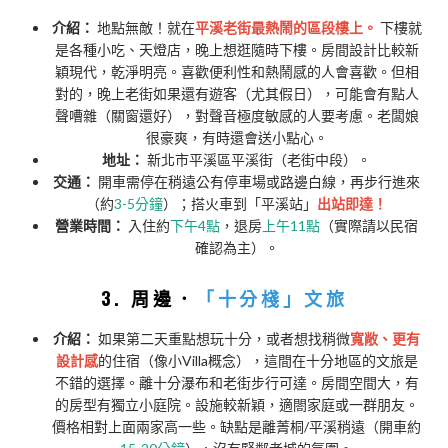
介紹：
地點無敵！就在
平溪老街最熱鬧的區段樓上。
下樓就
是各種小吃、天燈店，晚上想逛隨時下樓。房間設計比較新
穎現代，乾淨明亮。喜歡便利性和熱鬧感的人會喜歡。但相
對的，晚上老街如果還有遊客（尤其假日），可能會有點人
聲嘈雜（關窗還好），對聲音極度敏感的人要考慮。老闆娘
很豪爽，有時還會送小點心。
地址：
新北市平溪區平溪街（老街中段）。
交通：
開車需停在稍遠公有停車場或路邊白線，再步行進來
（約
3-5分鐘
）；搭火車到「平溪站」
出站即達！
營業時間：
入住約
下午4點
，退房
上午11點
（實際請以民宿
確認為主）。
3. 周邊．
「十分棧」文旅
介紹：
如果第二天重點想玩十分，或者想找稍微
寬敞、更有
設計感
的住宿（像小Villa概念），這間在十分地區的文旅是
不錯的選擇。離十分瀑布和老街步行可達。房間空間大，有
的房型有獨立小庭院。設施較新穎，適閤家庭或一群朋友。
價格相對上面兩家高一些。缺點是離菁桐/平溪稍遠（開車約