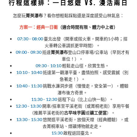
行程這樣排：一日悠遊 VS. 漫活兩日
怎麼玩
菁英瀑布
？看你想輕鬆踩點還是深度感受山林氣息：
方案一：經典一日衝
（適合時間有限、體力中上者）
07:30 - 08:00
臺北出發（開車或搭火車，開車約1小時；搭
火車轉公車請抓更早時間）。
09:00 - 09:30
抵達
菁英瀑布
登山口停車場/公車站（早到才有
車位！）。
09:30 - 10:10
輕鬆走山徑，欣賞生態。
10:10 - 10:40
抵達第一觀瀑平臺，盡情拍照、感受震撼（別
急著走！）。
10:40 - 11:30
挑戰水濂洞步道（慢慢走，安全第一），體驗
瀑布後方奇景。
11:30 - 12:30
返程下山（比上山快一點）。
12:30 - 13:30
開車/搭車至平溪老街（或菁桐老街）享用午餐
（推薦平溪老街的
古早味芋圓
或
礦工便當
）。
13:30 - 15:30
悠閒逛平溪老街，放個天燈（經典體驗），或
去菁桐車站、煤礦博物館走走。
15:30
啟程返回臺北。