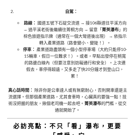
自駕：
路線：
國道五號下石碇交流道 → 接106縣道往平溪方向
→ 過平溪老街後繼續往菁桐方向 → 留意「
菁英瀑布
」的
棕色旅遊指示牌（通常在一個大彎道後出現） → 依指示
轉入產業道路（路會變小、變陡！）。
停車：
產業道路盡頭有一個小型停車場（大約只能停10-
15輛車，假日一位難求！）。或者，早點出發停在稍寬
的路邊白線內（但要注意別妨礙通行和安全）。上次連
假去，車停得超遠，又多走了快20分鐘才到登山口，
累！
真心話時間：
除非你是公車達人或有無窮耐心，否則開車還是主
流選擇。但那個產業道路，尤其會車時，心臟真的要強一點！技
術沒把握的朋友，揪個老司機一起去吧。
菁英瀑布
的門檻，從交
通就開始了。
必訪亮點：不只「看」瀑布，更要