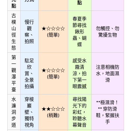
點
點
古
春夏季
樸
慢行
節尋找
山
觀
★☆☆☆☆
勿觸控、勿
鍬形
徑
察、
(簡單)
驚擾生物
蟲、蝴
生
拍照
蝶
態
第
駐足
感受水
一
欣
霧清
注意相機防
觀
★☆☆☆☆
賞、
涼，拍
水，地面濕
瀑
(簡單)
全景
下第一
滑
平
拍攝
眼震撼
臺
水
穿梭
尋找陽
**極濕滑！
濂
巖
光下的
★★☆☆☆
** 穿防滑
洞
壁、
彩虹，
(稍難)
鞋，緊握扶
步
獨特
聆聽水
手
道
視角
幕聲音