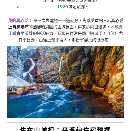
分老街（鐵道旁放天燈更有fu）。
15:30
滿足賦歸。
我的真心話：
第一次去建議一日遊就好，先感受重點。若真心愛
上
菁英瀑布
的幽靜和周圍的山城氛圍，再安排兩日漫遊，才能真
正體會平溪線的慢活魅力。我現在通常是兩日遊派了！（笑）尤
其平日去，山徑上幾乎沒人，那份寧靜真的很療癒。
住在山城裡：平溪線住宿精選