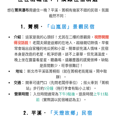
想在
菁英瀑布
周邊住一晚？平溪、菁桐有幾家不錯的民宿，氛圍
截然不同：
1. 菁桐．
「山嵐居」景觀民宿
介紹：
這家是我的心頭好！尤其在二樓的景觀房，
視野開闊
得沒話說！
老闆夫婦是返鄉的在地人，超級親切熱情，早餐
常會端出自家種的地瓜粥和小菜，簡單卻充滿人情味。民宿
本身是改造的老屋，乾淨舒適，談不上豪華，但充滿溫度。
晚上坐在露臺看星星、聽蟲鳴，遠離塵囂的感覺很棒。缺點
是房間數少，旺季很難訂！
地址：
新北市平溪區菁桐街（就在菁桐老街尾端，鬧中取
靜）。
交通：
開車可達門口（先問老闆停車位）；搭火車到「菁桐
站」步行約
5分鐘
（拖行李會有點小上坡）。
營業時間：
入住時間通常為
下午3點後
，退房時間
上午11點
前
（實際請以民宿確認為主）。
2. 平溪．
「天燈故鄉」民宿