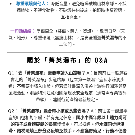
尊重環境與他人：
降低音量，避免喧嘩破壞山林寧靜。不採
摘植物、不餵食動物、不破壞任何設施。拍照時也請禮讓，
互相尊重。
一句話總結：
準備周全（裝備、體力、資訊）、敬畏自然（天
氣、地形）、尊重環境（無痕山林），是安全暢遊
菁英瀑布
的不
二法門。
關於「菁英瀑布」的 Q&A
Q1：去「菁英瀑布」需要申請入山證嗎？
A：目前前往一般遊客
會走的「菁英瀑布」步道路線（包含第一觀瀑平臺及水濂洞步
道）
不需要
申請入山證。但若您計畫深入溪谷上游進行溯溪等高
風險活動，則需特別注意相關法規及安全規定（通常需專業嚮導
帶領），建議行前查詢最新規定。
Q2：「菁英瀑布」適合帶小孩或長輩去嗎？
A：前往第一觀瀑平
臺的山徑相對平緩，若有充足休息，
國小中高年級以上體力尚可
的孩子或身體硬朗的長輩
慢慢走，可以抵達。但
水濂洞步道濕
滑、階梯陡峭且部分路段缺乏扶手，不建議帶幼兒、行動不便者