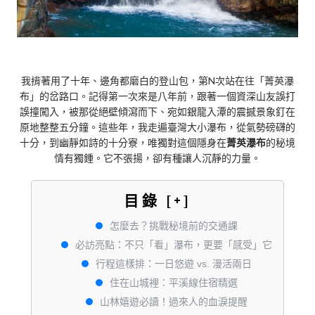
我揹著用了十年、邊角都磨白的登山包，第N次站在往「菁英瀑
布」的岔路口。記得第一次來是八年前，跟著一個資深山友誤打
誤撞闖入，被那從絕壁傾瀉而下、宛如銀龍入潭的震撼景象釘在
原地整整五分鐘。這些年，我走遍臺灣大小瀑布，從氣勢磅礴的
十分，到幽靜如詩的十分寮，唯獨對這個隱身在
菁英瀑布
的秘境
情有獨鍾。它不張揚，卻有種讓人沉靜的力量。
目錄
[+]
怎麼去？挑戰秘境前的交通課
必訪亮點：不只「看」瀑布，更要「感受」它
行程這樣排：一日悠遊 vs. 漫活兩日
住在山城裡：平溪線住宿精選
山林嬉遊必讀！過來人的血淚提醒