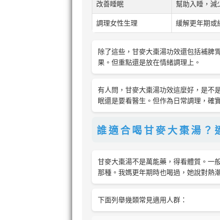
改善睡眠
幫助入睡，減
調理女性生理
緩解更年期或
除了這些，甘麥大棗湯功效還包括補脾
果。但重點還是放在情緒調理上。
有人問，甘麥大棗湯功效這麼好，是不
眠還是要看醫生。但作為日常調理，確
誰適合喝甘麥大棗湯？
甘麥大棗湯不是萬能藥，得看體質。一
那種。我媽更年期時也喝過，她說對熱
下面列舉幾類常見適用人群：