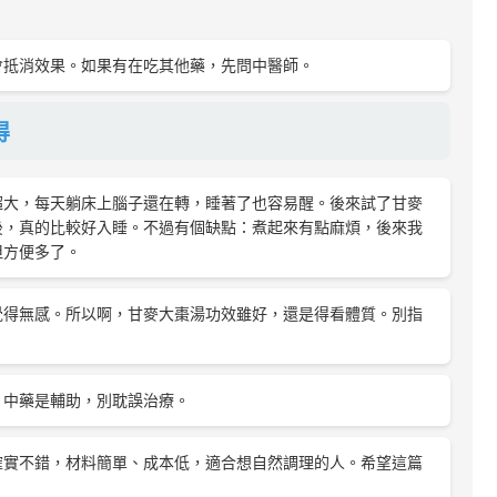
會抵消效果。如果有在吃其他藥，先問中醫師。
得
超大，每天躺床上腦子還在轉，睡著了也容易醒。後來試了甘麥
後，真的比較好入睡。不過有個缺點：煮起來有點麻煩，後來我
但方便多了。
覺得無感。所以啊，甘麥大棗湯功效雖好，還是得看體質。別指
。中藥是輔助，別耽誤治療。
確實不錯，材料簡單、成本低，適合想自然調理的人。希望這篇