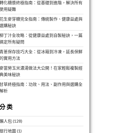
轉化糖漿終極指南：從基礎到進階，解決所有
使用疑難
花生麥芽糖完全指南：傳統製作、健康益處與
選購秘訣
柳丁汁全攻略：從健康益處到自製秘訣，一篇
搞定所有疑問
青蔥保存技巧大全：從冰箱到冷凍，延長保鮮
的實用方法
麥當勞玉米濃湯做法大公開！在家輕鬆複製經
典美味秘訣
甘草終極指南：功效、用法、副作用與選購全
解析
分类
懶人包
(128)
旅行地圖
(1)