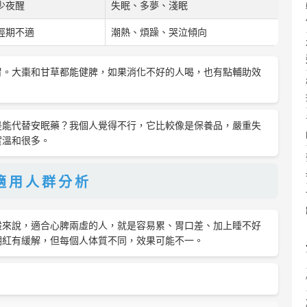
少夜醒
失眠、多夢、淺眠
經期不適
潮熱、煩躁、哭泣傾向
胃。大棗和甘草都能健脾，如果消化不好的人喝，也有點輔助效
是能代替安眠藥？我個人覺得不行，它比較像是保養品，嚴重失
實溫和很多。
適用人群分析
般來說，適合心脾兩虛的人，就是容易累、胃口差、加上睡不好
潮紅有緩解，但每個人体質不同，效果可能不一。