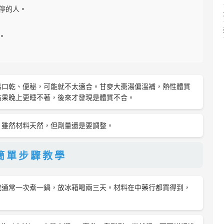
停的人。
。
易口乾、便秘，可能就不太適合。甘麥大棗湯偏溫補，熱性體質
結果晚上更睡不著，後來才發現是體質不合。
。雖然材料天然，但劑量還是要調整。
簡單步驟教學
我通常一次煮一鍋，放冰箱喝兩三天。材料在中藥行都買得到，