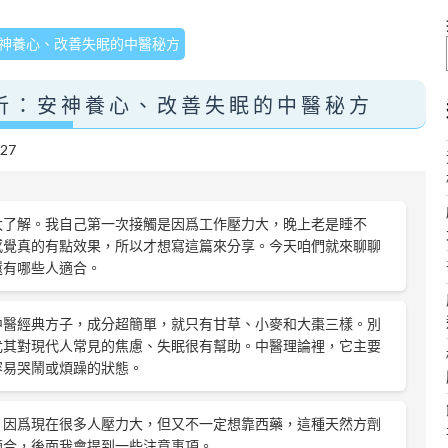
神養心、改善失眠的中醫秘方
析：安神養心、改善失眠的中醫秘方
/27
太了解。我自己第一次接觸是因爲工作壓力大，晚上老是睡不
感覺真的有點效果，所以才想寫這篇來分享。今天咱們就來聊聊
還有哪些人適合。
中醫經典方子，成分超簡單，就只有甘草、小麥和大棗三樣。別
尤其對現代人常見的焦慮、失眠很有幫助。中醫理論裡，它主要
容易哭鬧或煩躁的狀態。
？因爲現在很多人壓力大，但又不一定想靠西藥，這種天然方劑
適合，後面我會提到一些注意事項。