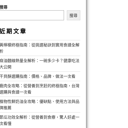
搜尋
搜尋
近期文章
黃檸檬終極指南：從挑選秘訣到實用食譜全解
析
麻油麵線熱量全解析：一碗多少卡？健康吃法
大公開
干貝酥選購指南：價格、品牌、做法一次看
鹿肉全攻略：從營養到烹飪的終極指南，台灣
選購與食譜一次看
植物性鮮奶油全攻略：優缺點、使用方法與品
牌推薦
節瓜功效全解析：從營養到食療，驚人好處一
次看懂