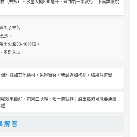
0枚（去核）。水量大概800毫升，煮到剩一半就行。下面詳細說
煮久了會苦。
易煮透。
小火煮30-40分鐘。
，不難入口。
，但別亂加其他藥材，免得衝突。我試過加枸杞，結果味道變
前喝效果最好。如果症狀輕，喝一週就夠；嚴重點的可能要連續
水腫。
與解答