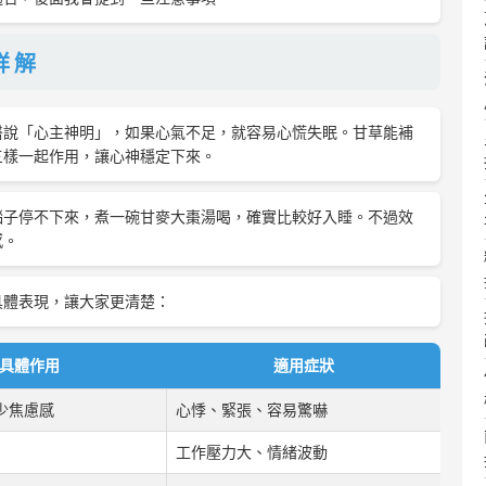
詳解
醫說「心主神明」，如果心氣不足，就容易心慌失眠。甘草能補
三樣一起作用，讓心神穩定下來。
腦子停不下來，煮一碗甘麥大棗湯喝，確實比較好入睡。不過效
感。
具體表現，讓大家更清楚：
具體作用
適用症狀
少焦慮感
心悸、緊張、容易驚嚇
工作壓力大、情緒波動