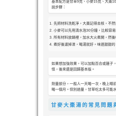
基本配方是甘草9克、小麥15克、大棗1
說步驟：
先把材料洗乾淨，大棗記得去核，不然
小麥可以先用清水泡30分鐘，比較容
所有材料放鍋裡，加水大火煮開，然後轉
煮好後濾掉渣，喝湯就好。味道甜甜的
如果想加強效果，可以加點百合或蓮子
怪，後來還是回歸基本版。
劑量部分，一般人一天喝一次，晚上睡
喝一個月。但別過量，甘草吃太多可能
甘麥大棗湯的常見問題