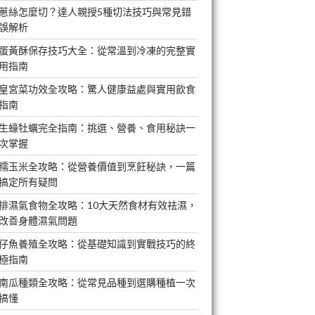
蔥絲怎麼切？達人親授5種切法技巧與常見錯
誤解析
蛋黃酥保存技巧大全：從常溫到冷凍的完整實
用指南
皇宮菜功效全攻略：驚人健康益處與實用飲食
指南
生蠔牡蠣完全指南：挑選、營養、食用秘訣一
次掌握
糯玉米全攻略：從營養價值到烹飪秘訣，一篇
搞定所有疑問
排濕氣食物全攻略：10大天然食材有效祛濕，
改善身體濕氣問題
仔魚養殖全攻略：從基礎知識到實戰技巧的終
極指南
南瓜種類全攻略：從常見品種到選購種植一次
搞懂