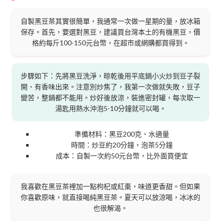
自製黑豆茶其實很簡單，我通常一次做一星期的量，放冰箱
保存。首先，要選對黑豆，建議買台灣本土的有機黑豆，價
格約每斤100-150元台幣，在超市或網購都買得到。
步驟如下：先將黑豆洗淨，晾乾後用平底鍋小火炒到豆子裂
開、有香味出來。注意別炒焦了，我第一次做就失敗，豆子
變苦，整鍋都不能用。炒好後放涼，裝進密封罐，每次取一
湯匙用熱水沖泡5-10分鐘就可以喝。
準備材料：黑豆200克、水適量
時間：炒豆約20分鐘，泡茶5分鐘
成本：自製一次約50元台幣，比外面買便宜
我喜歡在黑豆茶裡加一點枸杞或紅棗，味道更香甜。但如果
你喜歡原味，就直接喝純黑豆茶。夏天可以放涼喝，冰冰的
也很解渴。