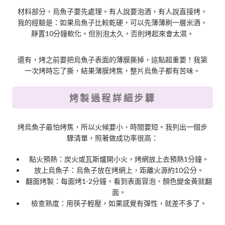
材料部分，烏魚子要先處理。有人說要泡酒，有人說直接烤，
我的經驗是：如果烏魚子比較乾硬，可以先薄薄刷一層米酒，
靜置10分鐘軟化。但別泡太久，否則烤起來會太濕。
還有，烤之前要把烏魚子表面的薄膜撕掉，這點超重要！我第
一次烤時忘了撕，結果薄膜烤焦，整片烏魚子都有苦味。
烤製過程詳細步驟
烤烏魚子最怕烤焦，所以火候要小、時間要短。我列出一個步
驟清單，照著做成功率很高：
點火預熱：炭火或瓦斯爐開小火，烤網放上去預熱1分鐘。
放上烏魚子：烏魚子放在烤網上，距離火源約10公分。
翻面烤製：每面烤1-2分鐘，看到表面冒泡、顏色變金黃就翻
面。
檢查熟度：用筷子輕壓，如果感覺有彈性，就差不多了。