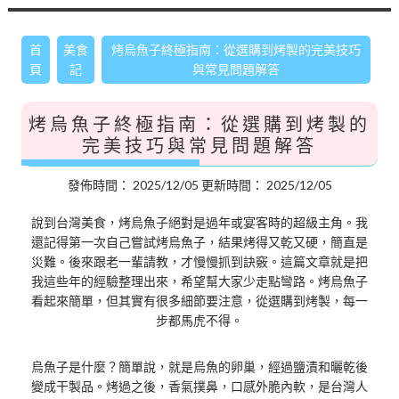
首
美食
烤烏魚子終極指南：從選購到烤製的完美技巧
頁
記
與常見問題解答
烤烏魚子終極指南：從選購到烤製的
完美技巧與常見問題解答
發佈時間：
2025/12/05
更新時間：
2025/12/05
說到台灣美食，烤烏魚子絕對是過年或宴客時的超級主角。我
還記得第一次自己嘗試烤烏魚子，結果烤得又乾又硬，簡直是
災難。後來跟老一輩請教，才慢慢抓到訣竅。這篇文章就是把
我這些年的經驗整理出來，希望幫大家少走點彎路。烤烏魚子
看起來簡單，但其實有很多細節要注意，從選購到烤製，每一
步都馬虎不得。
烏魚子是什麼？簡單說，就是烏魚的卵巢，經過鹽漬和曬乾後
變成干製品。烤過之後，香氣撲鼻，口感外脆內軟，是台灣人