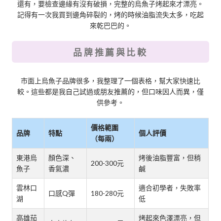
還有，要檢查邊緣有沒有破損，完整的烏魚子烤起來才漂亮。
記得有一次我買到邊角碎裂的，烤的時候油脂流失太多，吃起
來乾巴巴的。
品牌推薦與比較
市面上烏魚子品牌很多，我整理了一個表格，幫大家快速比
較。這些都是我自己試過或朋友推薦的，但口味因人而異，僅
供參考。
價格範圍
品牌
特點
個人評價
（每兩）
東港烏
顏色深、
烤後油脂豐富，但稍
200-300元
魚子
香氣濃
鹹
雲林口
適合初學者，失敗率
口感Q彈
180-280元
湖
低
高雄茄
烤起來色澤漂亮，但