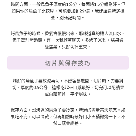
時間方面，一般烏魚子厚度約1公分，每面烤1.5分鐘剛好。但
如果你的烏魚子比較厚，可能要加到2分鐘。我建議邊烤邊檢
查，別死記時間。
烤烏魚子的時候，香氣會慢慢出來，那味道真的讓人流口水。
但千萬別烤過頭，有一次我顧著聊天，多烤了30秒，結果邊
緣焦黑，只好切掉重來。
切片與保存技巧
烤好的烏魚子要放涼再切，不然容易散開。切片時，刀要斜
切，厚度約0.5公分，這樣吃起來口感最好。切完可以配蘋果
或白蘿蔔片，平衡鹹味。
保存方面，沒烤過的烏魚子要冷凍，烤過的盡量當天吃完。如
果吃不完，可以冷藏，但再加熱時最好用小火稍微烤一下，不
然口感會變差。