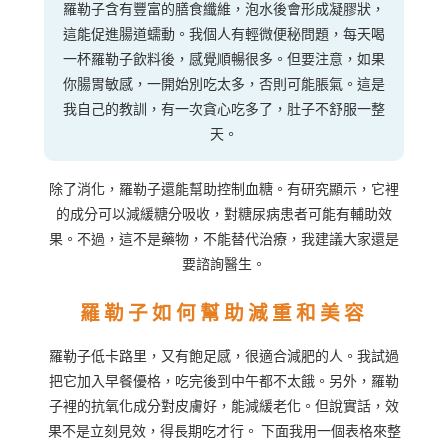
羅勒子含有豐富的膳食纖維，泡水後會形成凝膠狀，
這能促進腸道蠕動。我個人有輕微便秘問題，每天喝
一杯羅勒子飲料後，感覺順暢很多。但要注意，如果
你腸胃敏感，一開始別吃太多，否則可能脹氣。這是
我自己的教訓，有一次貪心吃多了，肚子不舒服一整
天。
除了消化，羅勒子還能幫助控制血糖。有研究顯示，它裡
的成分可以減緩糖分吸收，對糖尿病患者可能有輔助效
果。不過，這不是藥物，不能替代治療，我建議大家還是
要諮詢醫生。
羅勒子如何幫助減重和美容
羅勒子低卡路里，又有飽足感，很適合減肥的人。我試過
把它加入早餐優格，吃完後到中午都不太餓。另外，羅勒
子裡的抗氧化成分對皮膚好，能減緩老化。但說實話，效
果不是立刻見效，得長期吃才行。 下面我用一個表格來整