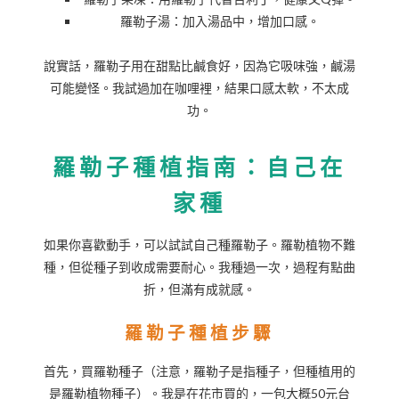
羅勒子湯：加入湯品中，增加口感。
說實話，羅勒子用在甜點比鹹食好，因為它吸味強，鹹湯
可能變怪。我試過加在咖哩裡，結果口感太軟，不太成
功。
羅勒子種植指南：自己在
家種
如果你喜歡動手，可以試試自己種羅勒子。羅勒植物不難
種，但從種子到收成需要耐心。我種過一次，過程有點曲
折，但滿有成就感。
羅勒子種植步驟
首先，買羅勒種子（注意，羅勒子是指種子，但種植用的
是羅勒植物種子）。我是在花市買的，一包大概50元台