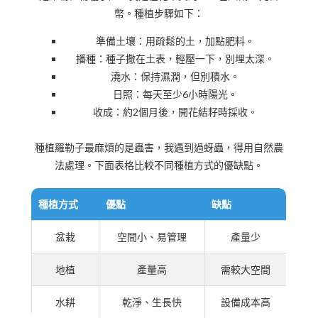
幣。種植步驟如下：
準備土壤：用疏鬆的土，加點肥料。
播種：種子撒在土表，輕壓一下，別埋太深。
澆水：保持濕潤，但別積水。
日照：每天至少6小時陽光。
收成：約2個月後，開花結籽時採收。
種植羅勒子最麻煩的是蟲害，我遇到過蚜蟲，得用自然農
法處理。下面表格比較不同種植方式的優缺點。
種植方式
優點
缺點
盆栽
空間小、易管理
產量少
地植
產量高
需較大空間
水耕
乾淨、生長快
設備成本高