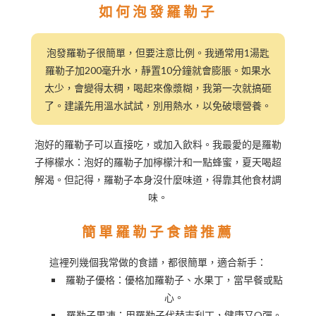
如何泡發羅勒子
泡發羅勒子很簡單，但要注意比例。我通常用1湯匙
羅勒子加200毫升水，靜置10分鐘就會膨脹。如果水
太少，會變得太稠，喝起來像漿糊，我第一次就搞砸
了。建議先用溫水試試，別用熱水，以免破壞營養。
泡好的羅勒子可以直接吃，或加入飲料。我最愛的是羅勒
子檸檬水：泡好的羅勒子加檸檬汁和一點蜂蜜，夏天喝超
解渴。但記得，羅勒子本身沒什麼味道，得靠其他食材調
味。
簡單羅勒子食譜推薦
這裡列幾個我常做的食譜，都很簡單，適合新手：
羅勒子優格：優格加羅勒子、水果丁，當早餐或點
心。
羅勒子果凍：用羅勒子代替吉利丁，健康又Q彈。