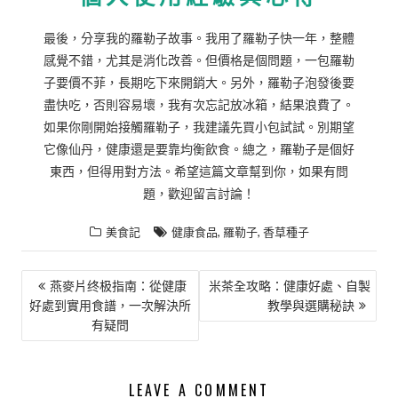
最後，分享我的羅勒子故事。我用了羅勒子快一年，整體
感覺不錯，尤其是消化改善。但價格是個問題，一包羅勒
子要價不菲，長期吃下來開銷大。另外，羅勒子泡發後要
盡快吃，否則容易壞，我有次忘記放冰箱，結果浪費了。
如果你剛開始接觸羅勒子，我建議先買小包試試。別期望
它像仙丹，健康還是要靠均衡飲食。總之，羅勒子是個好
東西，但得用對方法。希望這篇文章幫到你，如果有問
題，歡迎留言討論！
,
,
美食記
健康食品
羅勒子
香草種子
文
燕麥片终极指南：從健康
米茶全攻略：健康好處、自製
好處到實用食譜，一次解決所
教學與選購秘訣
章
有疑問
導
覽
LEAVE A COMMENT