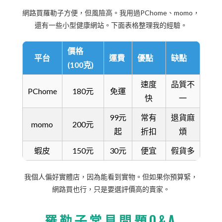
網路買羅勒子方便，但風險高。我用過PChome、momo，
還有一些小型健康網站。下面表格整理我的經驗。
價格
平台
運費
優點
缺點
(100克)
速度
品質不
PChome
180元
免運
快
一
99元
常有
退貨麻
momo
200元
起
折扣
煩
蝦皮
150元
30元
便宜
假貨多
我個人偏好實體店，因為能看到實物。但如果你預算緊，
網路買也行，只是要選評價高的賣家。
羅勒子常見問題Q&A