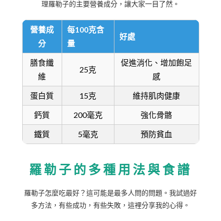
理羅勒子的主要營養成分，讓大家一目了然。
營養成
每100克含
好處
分
量
膳食纖
促進消化、增加飽足
25克
維
感
蛋白質
15克
維持肌肉健康
鈣質
200毫克
強化骨骼
鐵質
5毫克
預防貧血
羅勒子的多種用法與食譜
羅勒子怎麼吃最好？這可能是最多人問的問題。我試過好
多方法，有些成功，有些失敗，這裡分享我的心得。