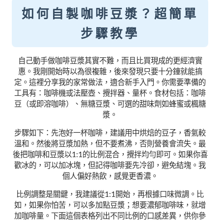
如何自製咖啡豆漿？超簡單
步驟教學
自己動手做咖啡豆漿其實不難，而且比買現成的更經濟實
惠。我剛開始時以為很複雜，後來發現只要十分鐘就能搞
定。這裡分享我的家常做法，適合新手入門。你需要準備的
工具有：咖啡機或法壓壺、攪拌器、量杯。食材包括：咖啡
豆（或即溶咖啡）、無糖豆漿、可選的甜味劑如蜂蜜或楓糖
漿。
步驟如下：先泡好一杯咖啡，建議用中烘焙的豆子，香氣較
溫和。然後將豆漿加熱，但不要煮沸，否則營養會流失。最
後把咖啡和豆漿以1:1的比例混合，攪拌均勻即可。如果你喜
歡冰的，可以加冰塊，但記得咖啡要先冷卻，避免結塊。我
個人偏好熱飲，感覺更香濃。
比例調整是關鍵，我建議從1:1開始，再根據口味微調。比
如，如果你怕苦，可以多加點豆漿；想要濃郁咖啡味，就增
加咖啡量。下面這個表格列出不同比例的口感差異，供你參