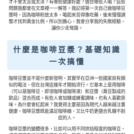
才不會太苦或太淡？有哪些健康好處？適合哪些人喝？這些
問題我都會在文章裡一一解答。我記得第一次自己做咖啡豆
漿時，因為咖啡粉放太多，喝起來苦得像吃藥，後來慢慢調
整才找到黃金比例。所以別擔心，我會分享我的失敗經驗，
讓你少走彎路。
什麼是咖啡豆漿？基礎知識
一次搞懂
咖啡豆漿並不是什麼新發明，其實早在亞洲一些國家就有類
似的喝法，但在台灣這幾年才開始流行。它基本上是用咖啡
（可以是咖啡豆、即溶咖啡或咖啡液）和豆漿（黃豆製成的
飲品）混合而成。有些人會加糖或蜂蜜調味，也有人喜歡原
味。為什麼會紅起來？我覺得主要是因為現代人越來越注重
健康，咖啡豆漿既能滿足咖啡癮，又比牛奶更適合乳糖不耐
症的人。
咖啡豆漿的變體很多，比如可以用不同烘焙程度的咖啡豆，