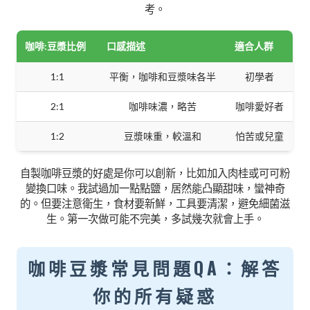
考。
咖啡:豆漿比例
口感描述
適合人群
1:1
平衡，咖啡和豆漿味各半
初學者
2:1
咖啡味濃，略苦
咖啡愛好者
1:2
豆漿味重，較溫和
怕苦或兒童
自製咖啡豆漿的好處是你可以創新，比如加入肉桂或可可粉
變換口味。我試過加一點點鹽，居然能凸顯甜味，蠻神奇
的。但要注意衛生，食材要新鮮，工具要清潔，避免細菌滋
生。第一次做可能不完美，多試幾次就會上手。
咖啡豆漿常見問題QA：解答
你的所有疑惑