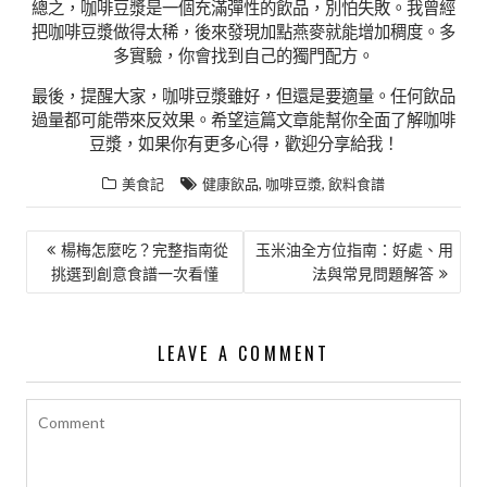
總之，咖啡豆漿是一個充滿彈性的飲品，別怕失敗。我曾經
把咖啡豆漿做得太稀，後來發現加點燕麥就能增加稠度。多
多實驗，你會找到自己的獨門配方。
最後，提醒大家，咖啡豆漿雖好，但還是要適量。任何飲品
過量都可能帶來反效果。希望這篇文章能幫你全面了解咖啡
豆漿，如果你有更多心得，歡迎分享給我！
,
,
美食記
健康飲品
咖啡豆漿
飲料食譜
文
楊梅怎麼吃？完整指南從
玉米油全方位指南：好處、用
挑選到創意食譜一次看懂
法與常見問題解答
章
導
覽
LEAVE A COMMENT