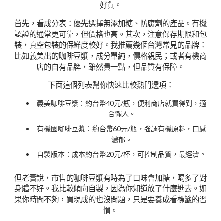
好貨。
首先，看成分表：優先選擇無添加糖、防腐劑的產品。有機
認證的通常更可靠，但價格也高。其次，注意保存期限和包
裝，真空包裝的保鮮度較好。我推薦幾個台灣常見的品牌：
比如義美出的咖啡豆漿，成分單純，價格親民；或者有機商
店的自有品牌，雖然貴一點，但品質有保障。
下面這個列表幫你快速比較熱門選項：
義美咖啡豆漿：約台幣40元/瓶，便利商店就買得到，適
合懶人。
有機園咖啡豆漿：約台幣60元/瓶，強調有機原料，口感
濃郁。
自製版本：成本約台幣20元/杯，可控制品質，最經濟。
但老實說，市售的咖啡豆漿有時為了口味會加糖，喝多了對
身體不好。我比較傾向自製，因為你知道放了什麼進去。如
果你時間不夠，買現成的也沒問題，只是要養成看標籤的習
慣。