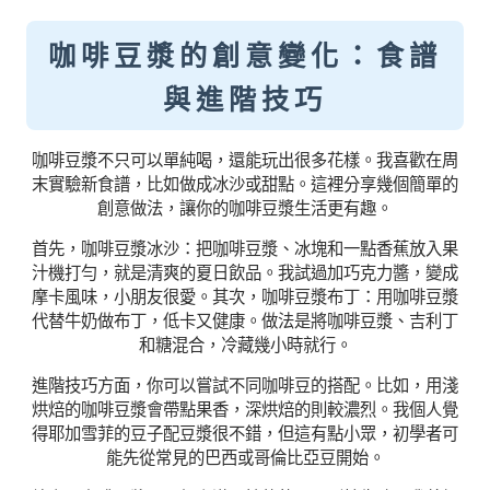
咖啡豆漿的創意變化：食譜
與進階技巧
咖啡豆漿不只可以單純喝，還能玩出很多花樣。我喜歡在周
末實驗新食譜，比如做成冰沙或甜點。這裡分享幾個簡單的
創意做法，讓你的咖啡豆漿生活更有趣。
首先，咖啡豆漿冰沙：把咖啡豆漿、冰塊和一點香蕉放入果
汁機打勻，就是清爽的夏日飲品。我試過加巧克力醬，變成
摩卡風味，小朋友很愛。其次，咖啡豆漿布丁：用咖啡豆漿
代替牛奶做布丁，低卡又健康。做法是將咖啡豆漿、吉利丁
和糖混合，冷藏幾小時就行。
進階技巧方面，你可以嘗試不同咖啡豆的搭配。比如，用淺
烘焙的咖啡豆漿會帶點果香，深烘焙的則較濃烈。我個人覺
得耶加雪菲的豆子配豆漿很不錯，但這有點小眾，初學者可
能先從常見的巴西或哥倫比亞豆開始。