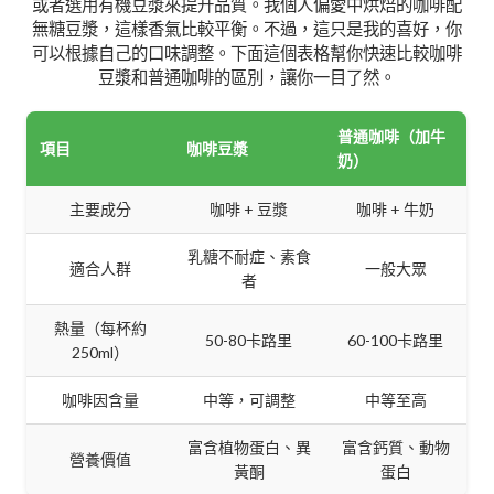
或者選用有機豆漿來提升品質。我個人偏愛中烘焙的咖啡配
無糖豆漿，這樣香氣比較平衡。不過，這只是我的喜好，你
可以根據自己的口味調整。下面這個表格幫你快速比較咖啡
豆漿和普通咖啡的區別，讓你一目了然。
普通咖啡（加牛
項目
咖啡豆漿
奶）
主要成分
咖啡 + 豆漿
咖啡 + 牛奶
乳糖不耐症、素食
適合人群
一般大眾
者
熱量（每杯約
50-80卡路里
60-100卡路里
250ml）
咖啡因含量
中等，可調整
中等至高
富含植物蛋白、異
富含鈣質、動物
營養價值
黃酮
蛋白