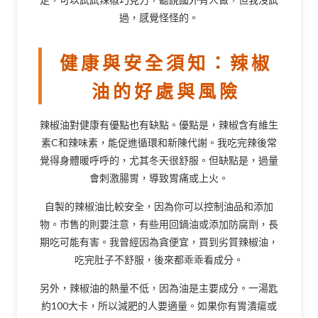
過，感覺怪怪的。
健康與安全須知：辣椒
油的好處與風險
辣椒油對健康有優點也有缺點。優點是，辣椒含有維生
素C和辣味素，能促進循環和新陳代謝。我吃完辣後常
覺得身體暖呼呼的，尤其冬天很舒服。但缺點是，過量
會刺激腸胃，導致胃痛或上火。
自製的辣椒油比較安全，因為你可以控制油品和添加
物。市售的則要注意，有些用回鍋油或添加防腐劑，長
期吃可能有害。我曾經因為貪便宜，買到劣質辣椒油，
吃完肚子不舒服，後來都乖乖看成分。
另外，辣椒油的熱量不低，因為油是主要成分。一湯匙
約100大卡，所以減肥的人要適量。如果你有胃潰瘍或