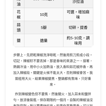
沙拉油
油
花
可選，增加麻
10克
椒
味
蒜
5瓣
切碎，提香
頭
約5-10克，調
鹽
適量
味用
步驟上，先把乾辣椒洗淨晾乾，然後用剪刀剪成小段。
切記，辣椒籽不要丟掉，那是香味的來源之一。接著，
熱鍋冷油，用中小火加熱油，放入香料如花椒炸香，再
加入辣椒段。關鍵是火候不能太大，否則辣椒會苦。我
曾經用大火，結果辣椒變黑，整鍋都有焦味，只好重
來。
炸到辣椒變色但不要焦，然後關火，加入蒜末和鹽拌
勻。放涼後裝瓶，保存期限約一個月。自製的辣椒油沒
有防腐劑，所以要盡快吃完。如果你喜歡更香，可以加