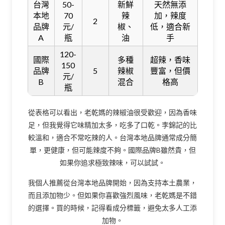
台灣
50-
新鮮
天然無添
本地
70
辣
加，辣度
2
品牌
元/
椒、
低，適合新
A
瓶
油
手
120-
國際
多種
超辣，香味
150
品牌
5
辣椒
豐富，但價
元/
B
混合
格高
瓶
從表格可以看出，老乾媽的辣椒油很受歡迎，因為香味
足，但我覺得它味精加太多，吃多了口乾。李錦記的比
較溫和，適合不常吃辣的人。台灣本地品牌通常成分簡
單，更健康，但可能辣度不夠。國際品牌B雖然貴，但
如果你追求極致辣味，可以試試。
我個人推薦從台灣本地品牌開始，因為支持本土農業，
而且添加物少。但如果你喜歡強烈風味，老乾媽是不錯
的選擇。買的時候，記得看成分標籤，避免太多人工添
加物。