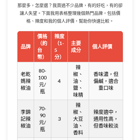
那麼多，怎麼選？我買過不少品牌，有的好吃，有的卻
讓人失望。下面我用表格整理幾個熱門品牌，包括價
格、辣度和我的個人評價，幫助你快速比較。
價格
辣度
（約
（1-
主要
品牌
個人評價
台
5
成分
幣）
分）
辣
80-
老乾
椒、
香味濃，但
100
媽辣
4
油、
偏鹹，適合
元/
椒油
鹽、
重口味
瓶
味精
辣
70-
李錦
椒、
辣度適中，
90
記辣
3
大豆
通用性高，
元/
椒油
油、
但香味較淡
瓶
香料