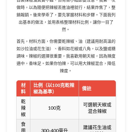
做時，以為隨便把辣椒丟進油裡就行，結果炸焦了，整
鍋報銷。後來學乖了，要先掌握材料和步驟。下面我列
出基本的做法，並用表格整理材料比例，讓你一目了
然。
首先，材料方面，你需要乾辣椒、油（建議用耐高溫的
如沙拉油或花生油）、香料如花椒或八角，以及鹽或糖
調味。辣椒的選擇很重要，我喜歡用朝天椒，因為辣度
適中，香味足。如果你怕辣，可以用大辣椒混合，降低
辣度。
材
比例（以100克乾辣
備註
料
椒為基準）
乾
可選朝天椒或
辣
100克
混合辣椒
椒
食
建議花生油或
用
300-400毫升