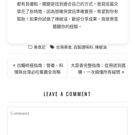
都有其優點。關鍵是找到適合自己的方式。我寫這篇文
章花了些時間，因為想確保資訊準確實用。希望對你有
幫助！如果你試做了辣椒油，歡迎分享成果，我很樂意
聽聽你的經驗。
,
,
美食記
台灣美食
自製調味料
辣椒油
文
白鰻終極指南：營養、料
大茴香完整指南：從用途到選
理與台灣必吃餐廳全攻略
購，一次搞懂所有疑問
章
導
覽
LEAVE A COMMENT