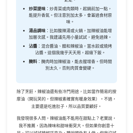
炒菜提味
：炒青菜或肉類時，起鍋前加一點，
能提升香氣。但注意別加太多，會蓋過食材原
味。
湯品調味
：比如酸辣湯或火鍋，加辣椒油能增
加層次感。我建議先用小量試試，避免過辣。
沾醬
：混合醬油、醋和辣椒油，當水餃或燒烤
沾醬。這個我幾乎天天用，超級下飯。
醃料
：醃肉時加辣椒油，能去腥增香。但時間
別太久，否則肉質會變硬。
除了烹飪，辣椒油還有些冷門用途，比如當作簡易的按
摩油（開玩笑的，但辣椒素確實有暖身效果）。不過，
主要還是吃進肚子，所以品質要顧好。
我發現很多人問，辣椒油能不能用在甜點上？老實說，
我不推薦，因為辣味和甜味衝突大。但如果你創意十
足，可以試試辣椒巧克力，聽說國外有人做，但我沒試