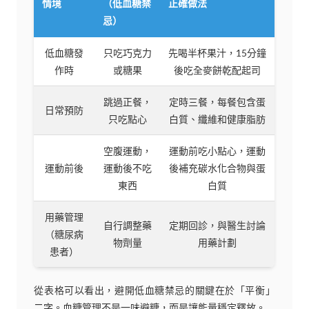
情境
（低血糖禁
正確做法
忌）
低血糖發
只吃巧克力
先喝半杯果汁，15分鐘
作時
或糖果
後吃全麥餅乾配起司
跳過正餐，
定時三餐，每餐包含蛋
日常預防
只吃點心
白質、纖維和健康脂肪
空腹運動，
運動前吃小點心，運動
運動前後
運動後不吃
後補充碳水化合物與蛋
東西
白質
用藥管理
自行調整藥
定期回診，與醫生討論
（糖尿病
物劑量
用藥計劃
患者）
從表格可以看出，避開低血糖禁忌的關鍵在於「平衡」
二字。血糖管理不是一味避糖，而是讓能量穩定釋放。