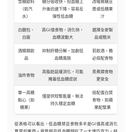
含糖飲料
糖分吸收快，但血糖上
改喝無糖豆
（如汽
升後迅速下降，容易反
漿或低糖果
水）
彈性低血糖
汁
白麵包、
高GI值食物，消化快，
選擇全麥製
白飯
血糖波動大
品或糙米
酒精類飲
抑制肝糖分解，加劇低
若飲酒，務
品
血糖風險
必搭配食物
高脂肪延緩消化，可能
蒸煮類食物
油炸食物
掩蓋低血糖症狀
更安全
單一高糖
搭配蛋白質
僅提供短暫能量，無法
點心（如
食物，如蘋
持久穩定血糖
糖果）
果配堅果
從表格可以看出，低血糖禁忌食物多半是GI值高或消化
異常的東西。我曾經在低血糖時吃了一大塊巧克力，結