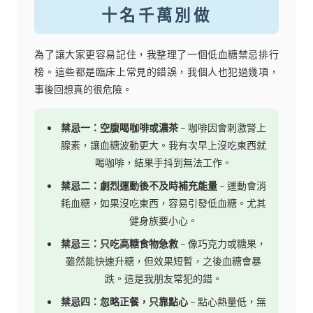
十名千萬別做
為了讓大家更容易記住，我整理了一個低血糖禁忌排行
榜。這些都是臨床上常見的錯誤，我個人也犯過幾項，
事後回想真的很危險。
禁忌一：空腹喝咖啡或濃茶
– 咖啡因會刺激腎上
腺素，讓血糖波動更大。我有次早上沒吃東西就
喝咖啡，結果手抖到無法工作。
禁忌二：劇烈運動後不及時補充能量
– 運動會消
耗血糖，如果沒吃東西，容易引發低血糖。尤其
健身族要小心。
禁忌三：只吃高糖食物急救
– 像巧克力或糖果，
雖然能快速升糖，但效果短暫，之後血糖會暴
跌。這是我朋友常犯的錯。
禁忌四：忽略正餐，只靠點心
– 點心熱量低，無