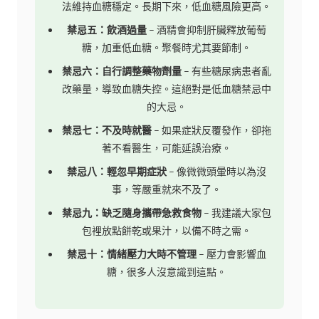
法維持血糖穩定。長期下來，低血糖風險更高。
禁忌五：飲酒過量
– 酒精會抑制肝臟釋放葡萄
糖，加重低血糖。聚餐時尤其要節制。
禁忌六：自行調整藥物劑量
– 有些糖尿病患者亂
改藥量，導致血糖失控。這絕對是低血糖禁忌中
的大忌。
禁忌七：不及時就醫
– 如果症狀反覆發作，卻拖
著不看醫生，可能延誤治療。
禁忌八：輕忽早期症狀
– 像微微頭暈時以為沒
事，等嚴重就來不及了。
禁忌九：缺乏隨身攜帶急救食物
– 我建議大家包
包裡放點餅乾或果汁，以備不時之需。
禁忌十：情緒壓力大時不管理
– 壓力會影響血
糖，很多人沒意識到這點。