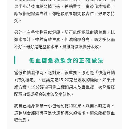
果半小時後血糖又掉下來，差點暈倒。事後我才知道，
應該搭配點蛋白質，像吃顆蘋果加幾顆杏仁，效果才持
久。
另外，有些食物看似健康，卻可能觸犯低血糖禁忌。比
如水果汁，雖然有維生素，但濃縮糖分高，喝太多反而
不好。最好是吃整顆水果，纖維能減緩糖分吸收。
低血糖急救飲食的正確做法
當低血糖發作時，吃對東西很重要。原則是「快速升糖
+持久穩定」。建議先吃15-20克易吸收的糖類，如果汁
或方糖，15分鐘後再測血糖如果未改善重複一次然後搭
配蛋白質或複合碳水如全麥餅乾。
我自己隨身會帶一小包葡萄乾和堅果，以備不時之需。
這種組合能同時滿足快速和持久的需求，避免觸犯低血
糖禁忌。