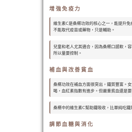
增強免疫力
維生素C是桑椹功效的核心之一，能提升免
不能取代疫苗或藥物，只是輔助。
兒童和老人尤其適合，因為桑椹口感軟，容
所以量要控制。
補血與改善貧血
桑椹功效在補血方面很突出，鐵質豐富。女
喝，血紅素指數有進步。但嚴重貧血還是要
桑椹中的維生素C幫助鐵吸收，比單純吃鐵
調節血糖與消化