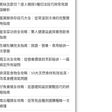
蔥絲怎麼切？達人親授5種切法技巧與常見錯
誤解析
蛋黃酥保存技巧大全：從常溫到冷凍的完整實
用指南
皇宮菜功效全攻略：驚人健康益處與實用飲食
指南
生蠔牡蠣完全指南：挑選、營養、食用秘訣一
次掌握
糯玉米全攻略：從營養價值到烹飪秘訣，一篇
搞定所有疑問
排濕氣食物全攻略：10大天然食材有效祛濕，
改善身體濕氣問題
仔魚養殖全攻略：從基礎知識到實戰技巧的終
極指南
南瓜種類全攻略：從常見品種到選購種植一次
搞懂