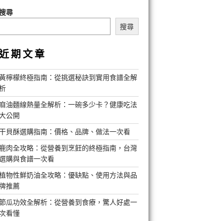
搜尋
搜尋
近期文章
黃檸檬終極指南：從挑選秘訣到實用食譜全解
析
麻油麵線熱量全解析：一碗多少卡？健康吃法
大公開
干貝酥選購指南：價格、品牌、做法一次看
鹿肉全攻略：從營養到烹飪的終極指南，台灣
選購與食譜一次看
植物性鮮奶油全攻略：優缺點、使用方法與品
牌推薦
節瓜功效全解析：從營養到食療，驚人好處一
次看懂