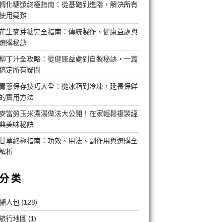
轉化糖漿終極指南：從基礎到進階，解決所有
使用疑難
花生麥芽糖完全指南：傳統製作、健康益處與
選購秘訣
柳丁汁全攻略：從健康益處到自製秘訣，一篇
搞定所有疑問
青蔥保存技巧大全：從冰箱到冷凍，延長保鮮
的實用方法
麥當勞玉米濃湯做法大公開！在家輕鬆複製經
典美味秘訣
甘草終極指南：功效、用法、副作用與選購全
解析
分类
懶人包
(128)
旅行地圖
(1)