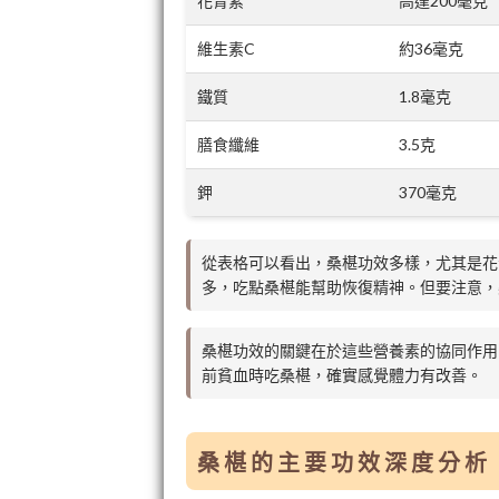
花青素
高達200毫克
維生素C
約36毫克
鐵質
1.8毫克
膳食纖維
3.5克
鉀
370毫克
從表格可以看出，桑椹功效多樣，尤其是花
多，吃點桑椹能幫助恢復精神。但要注意，
桑椹功效的關鍵在於這些營養素的協同作用
前貧血時吃桑椹，確實感覺體力有改善。
桑椹的主要功效深度分析