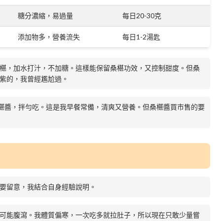
糖分濃縮，易過量
每日20-30克
添加物多，營養流失
每日1-2湯匙
椹，加水打汁，不加糖。這樣能保留桑椹功效，又控制甜度。但桑
紫的，我曾經尷尬過。
椹醬，拌勻吃。這是我早餐常備，清爽又營養。但桑椹醬買市售的要
要留意，我結合自身經驗說明。
可能腹瀉。我體質偏寒，一次吃多就拉肚子，所以現在只敢少量嘗