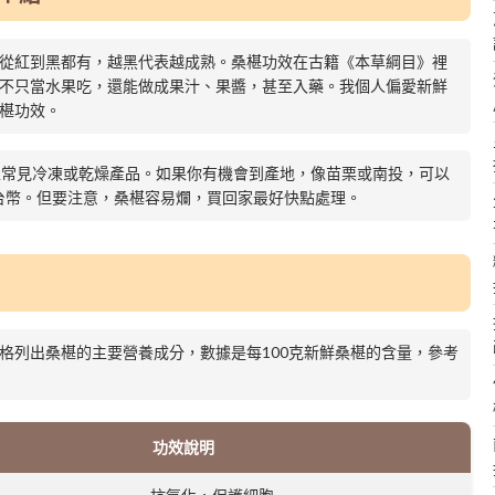
從紅到黑都有，越黑代表越成熟。桑椹功效在古籍《本草綱目》裡
不只當水果吃，還能做成果汁、果醬，甚至入藥。我個人偏愛新鮮
椹功效。
上常見冷凍或乾燥產品。如果你有機會到產地，像苗栗或南投，可以
0台幣。但要注意，桑椹容易爛，買回家最好快點處理。
格列出桑椹的主要營養成分，數據是每100克新鮮桑椹的含量，參考
功效說明