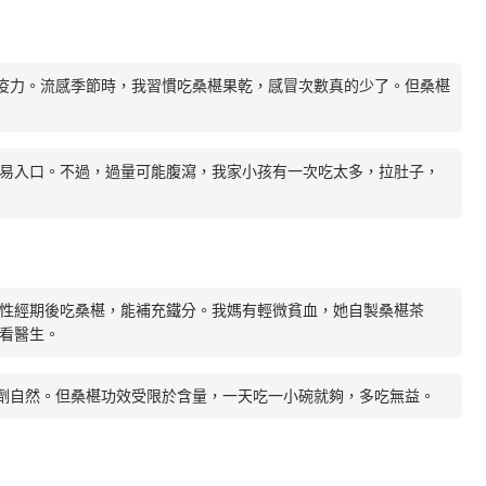
疫力。流感季節時，我習慣吃桑椹果乾，感冒次數真的少了。但桑椹
易入口。不過，過量可能腹瀉，我家小孩有一次吃太多，拉肚子，
性經期後吃桑椹，能補充鐵分。我媽有輕微貧血，她自製桑椹茶
看醫生。
劑自然。但桑椹功效受限於含量，一天吃一小碗就夠，多吃無益。