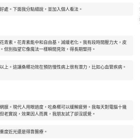
好處。下面我分點細說，並加入個人看法。
花青素。花青素能中和自由基，減緩老化。我有段時間壓力大，皮
。但別指望它像魔法一樣瞬間見效，得長期堅持。
以上。這讓桑椹功效在預防慢性病上很有潛力，比如心血管疾病。
網膜。現代人用眼過度，吃桑椹可以緩解疲勞。我每天對電腦十幾
但老實說，效果因人而異，我朋友試了卻沒感覺。
重度近光還是得靠醫療。