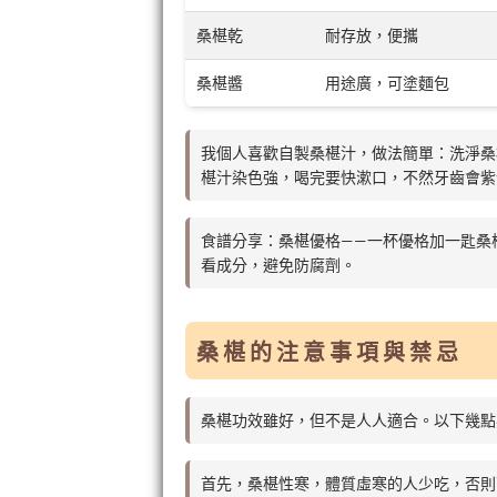
桑椹乾
耐存放，便攜
桑椹醬
用途廣，可塗麵包
我個人喜歡自製桑椹汁，做法簡單：洗淨桑
椹汁染色強，喝完要快漱口，不然牙齒會紫
食譜分享：桑椹優格——一杯優格加一匙桑
看成分，避免防腐劑。
桑椹的注意事項與禁忌
桑椹功效雖好，但不是人人適合。以下幾點
首先，桑椹性寒，體質虛寒的人少吃，否則