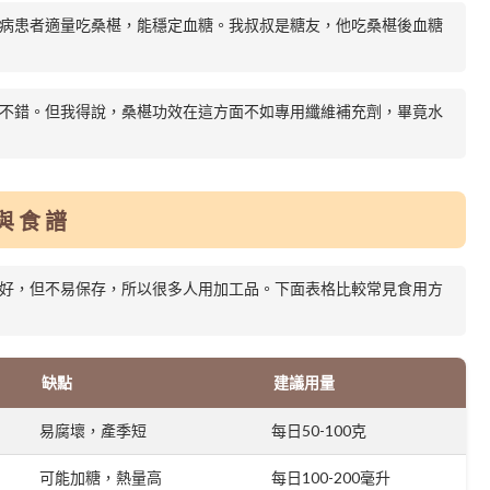
病患者適量吃桑椹，能穩定血糖。我叔叔是糖友，他吃桑椹後血糖
不錯。但我得說，桑椹功效在這方面不如專用纖維補充劑，畢竟水
與食譜
好，但不易保存，所以很多人用加工品。下面表格比較常見食用方
缺點
建議用量
易腐壞，產季短
每日50-100克
可能加糖，熱量高
每日100-200毫升