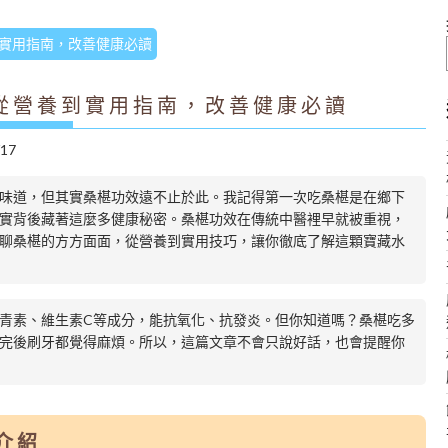
實用指南，改善健康必讀
從營養到實用指南，改善健康必讀
/17
味道，但其實桑椹功效遠不止於此。我記得第一次吃桑椹是在鄉下
實背後藏著這麼多健康秘密。桑椹功效在傳統中醫裡早就被重視，
聊桑椹的方方面面，從營養到實用技巧，讓你徹底了解這顆寶藏水
青素、維生素C等成分，能抗氧化、抗發炎。但你知道嗎？桑椹吃多
完後刷牙都覺得麻煩。所以，這篇文章不會只說好話，也會提醒你
介紹