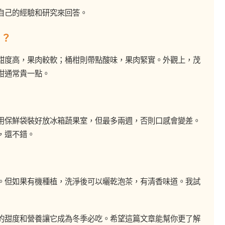
自己的經驗和研究來回答。
同？
甜度高，果肉較軟；桶柑則帶點酸味，果肉緊實。外觀上，茂
柑通常貴一點。
用保鮮袋裝好放冰箱蔬果室，但最多兩週，否則口感會變差。
，還不錯。
。但如果有機種植，洗淨後可以曬乾泡茶，有清香味道。我試
的甜度和營養讓它成為冬季必吃。希望這篇文章能幫你更了解