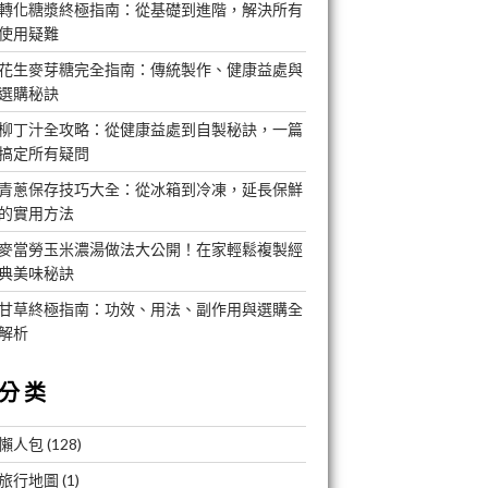
轉化糖漿終極指南：從基礎到進階，解決所有
使用疑難
花生麥芽糖完全指南：傳統製作、健康益處與
選購秘訣
柳丁汁全攻略：從健康益處到自製秘訣，一篇
搞定所有疑問
青蔥保存技巧大全：從冰箱到冷凍，延長保鮮
的實用方法
麥當勞玉米濃湯做法大公開！在家輕鬆複製經
典美味秘訣
甘草終極指南：功效、用法、副作用與選購全
解析
分类
懶人包
(128)
旅行地圖
(1)