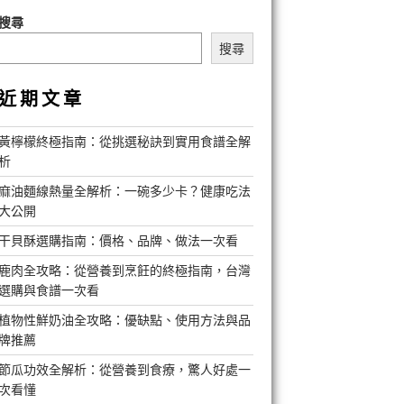
搜尋
搜尋
近期文章
黃檸檬終極指南：從挑選秘訣到實用食譜全解
析
麻油麵線熱量全解析：一碗多少卡？健康吃法
大公開
干貝酥選購指南：價格、品牌、做法一次看
鹿肉全攻略：從營養到烹飪的終極指南，台灣
選購與食譜一次看
植物性鮮奶油全攻略：優缺點、使用方法與品
牌推薦
節瓜功效全解析：從營養到食療，驚人好處一
次看懂