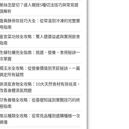
蔥絲怎麼切？達人親授5種切法技巧與常見錯
誤解析
蛋黃酥保存技巧大全：從常溫到冷凍的完整實
用指南
皇宮菜功效全攻略：驚人健康益處與實用飲食
指南
生蠔牡蠣完全指南：挑選、營養、食用秘訣一
次掌握
糯玉米全攻略：從營養價值到烹飪秘訣，一篇
搞定所有疑問
排濕氣食物全攻略：10大天然食材有效祛濕，
改善身體濕氣問題
仔魚養殖全攻略：從基礎知識到實戰技巧的終
極指南
南瓜種類全攻略：從常見品種到選購種植一次
搞懂