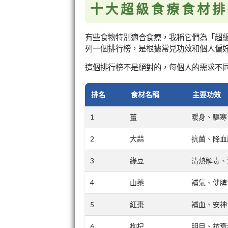
十大超級食療食材排
有些食物特別適合食療，我稱它們為「超
列一個排行榜，是根據常見功效和個人偏
這個排行榜不是絕對的，每個人的需求不
排名
食材名稱
主要功效
1
薑
暖身、驅寒
2
大蒜
抗菌、降血
3
綠豆
清熱解毒、
4
山藥
補氣、健脾
5
紅棗
補血、安神
6
枸杞
明目、抗衰