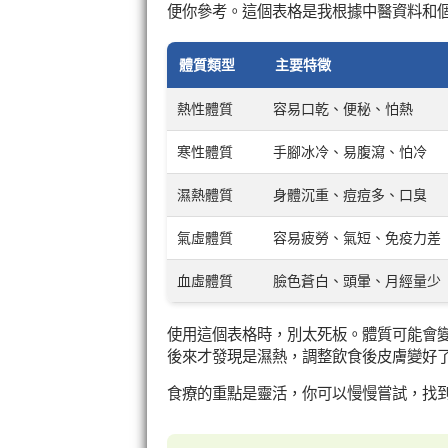
便你參考。這個表格是我根據中醫資料和
體質類型
主要特徵
熱性體質
容易口乾、便秘、怕熱
寒性體質
手腳冰冷、易腹瀉、怕冷
濕熱體質
身體沉重、痘痘多、口臭
氣虛體質
容易疲勞、氣短、免疫力差
血虛體質
臉色蒼白、頭暈、月經量少
使用這個表格時，別太死板。體質可能會
後來才發現是濕熱，調整飲食後皮膚變好
食療的重點是靈活，你可以慢慢嘗試，找