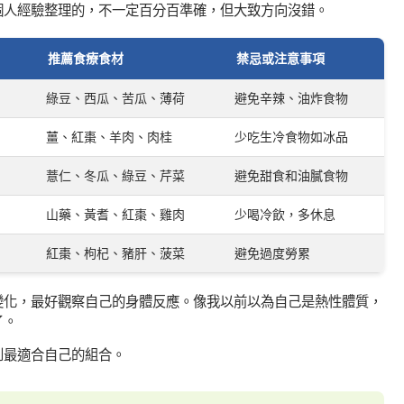
個人經驗整理的，不一定百分百準確，但大致方向沒錯。
推薦食療食材
禁忌或注意事項
綠豆、西瓜、苦瓜、薄荷
避免辛辣、油炸食物
薑、紅棗、羊肉、肉桂
少吃生冷食物如冰品
薏仁、冬瓜、綠豆、芹菜
避免甜食和油膩食物
山藥、黃耆、紅棗、雞肉
少喝冷飲，多休息
紅棗、枸杞、豬肝、菠菜
避免過度勞累
變化，最好觀察自己的身體反應。像我以前以為自己是熱性體質，
了。
到最適合自己的組合。