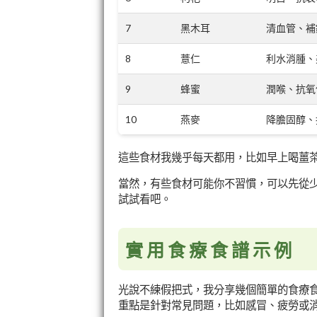
7
黑木耳
清血管、補
8
薏仁
利水消腫、
9
蜂蜜
潤喉、抗氧
10
燕麥
降膽固醇、
這些食材我幾乎每天都用，比如早上喝薑
當然，有些食材可能你不習慣，可以先從
試試看吧。
實用食療食譜示例
光說不練假把式，我分享幾個簡單的食療
重點是針對常見問題，比如感冒、疲勞或