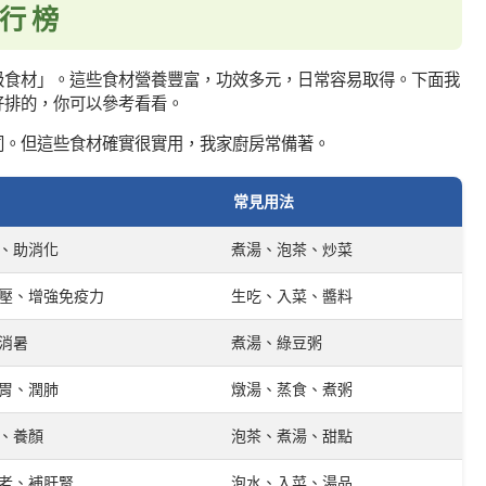
行榜
級食材」。這些食材營養豐富，功效多元，日常容易取得。下面我
好排的，你可以參考看看。
同。但這些食材確實很實用，我家廚房常備著。
常見用法
、助消化
煮湯、泡茶、炒菜
壓、增強免疫力
生吃、入菜、醬料
消暑
煮湯、綠豆粥
胃、潤肺
燉湯、蒸食、煮粥
、養顏
泡茶、煮湯、甜點
老、補肝腎
泡水、入菜、湯品