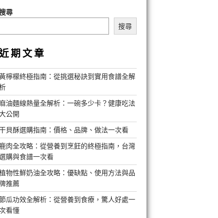
搜尋
搜尋
近期文章
黃檸檬終極指南：從挑選秘訣到實用食譜全解
析
麻油麵線熱量全解析：一碗多少卡？健康吃法
大公開
干貝酥選購指南：價格、品牌、做法一次看
鹿肉全攻略：從營養到烹飪的終極指南，台灣
選購與食譜一次看
植物性鮮奶油全攻略：優缺點、使用方法與品
牌推薦
節瓜功效全解析：從營養到食療，驚人好處一
次看懂