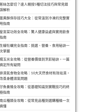
蔥絲怎麼切？達人親授5種切法技巧與常見錯
誤解析
蛋黃酥保存技巧大全：從常溫到冷凍的完整實
用指南
皇宮菜功效全攻略：驚人健康益處與實用飲食
指南
生蠔牡蠣完全指南：挑選、營養、食用秘訣一
次掌握
糯玉米全攻略：從營養價值到烹飪秘訣，一篇
搞定所有疑問
排濕氣食物全攻略：10大天然食材有效祛濕，
改善身體濕氣問題
仔魚養殖全攻略：從基礎知識到實戰技巧的終
極指南
南瓜種類全攻略：從常見品種到選購種植一次
搞懂