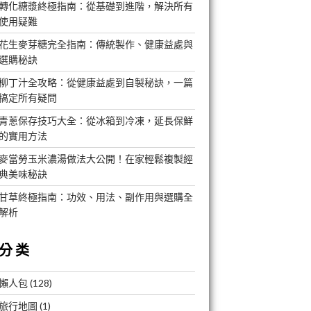
轉化糖漿終極指南：從基礎到進階，解決所有
使用疑難
花生麥芽糖完全指南：傳統製作、健康益處與
選購秘訣
柳丁汁全攻略：從健康益處到自製秘訣，一篇
搞定所有疑問
青蔥保存技巧大全：從冰箱到冷凍，延長保鮮
的實用方法
麥當勞玉米濃湯做法大公開！在家輕鬆複製經
典美味秘訣
甘草終極指南：功效、用法、副作用與選購全
解析
分类
懶人包
(128)
旅行地圖
(1)