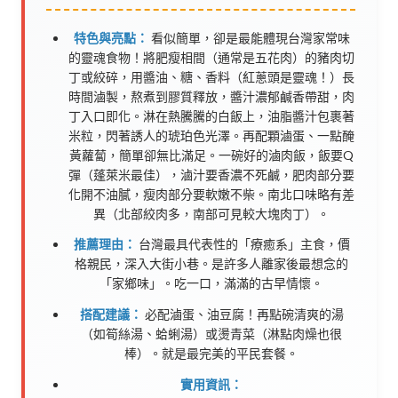
特色與亮點：
看似簡單，卻是最能體現台灣家常味
的靈魂食物！將肥瘦相間（通常是五花肉）的豬肉切
丁或絞碎，用醬油、糖、香料（紅蔥頭是靈魂！）長
時間滷製，熬煮到膠質釋放，醬汁濃郁鹹香帶甜，肉
丁入口即化。淋在熱騰騰的白飯上，油脂醬汁包裹著
米粒，閃著誘人的琥珀色光澤。再配顆滷蛋、一點醃
黃蘿蔔，簡單卻無比滿足。一碗好的滷肉飯，飯要Q
彈（蓬萊米最佳），滷汁要香濃不死鹹，肥肉部分要
化開不油膩，瘦肉部分要軟嫩不柴。南北口味略有差
異（北部絞肉多，南部可見較大塊肉丁）。
推薦理由：
台灣最具代表性的「療癒系」主食，價
格親民，深入大街小巷。是許多人離家後最想念的
「家鄉味」。吃一口，滿滿的古早情懷。
搭配建議：
必配滷蛋、油豆腐！再點碗清爽的湯
（如筍絲湯、蛤蜊湯）或燙青菜（淋點肉燥也很
棒）。就是最完美的平民套餐。
實用資訊：