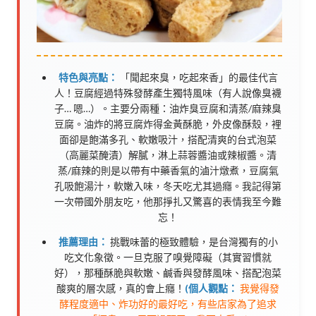
特色與亮點：
「聞起來臭，吃起來香」的最佳代言
人！豆腐經過特殊發酵產生獨特風味（有人說像臭襪
子… 嗯…）。主要分兩種：油炸臭豆腐和清蒸/麻辣臭
豆腐。油炸的將豆腐炸得金黃酥脆，外皮像酥殼，裡
面卻是飽滿多孔、軟嫩吸汁，搭配清爽的台式泡菜
（高麗菜醃漬）解膩，淋上蒜蓉醬油或辣椒醬。清
蒸/麻辣的則是以帶有中藥香氣的滷汁燉煮，豆腐氣
孔吸飽湯汁，軟嫩入味，冬天吃尤其過癮。我記得第
一次帶國外朋友吃，他那掙扎又驚喜的表情我至今難
忘！
推薦理由：
挑戰味蕾的極致體驗，是台灣獨有的小
吃文化象徵。一旦克服了嗅覺障礙（其實習慣就
好），那種酥脆與軟嫩、鹹香與發酵風味、搭配泡菜
酸爽的層次感，真的會上癮！
(個人觀點：
我覺得發
酵程度適中、炸功好的最好吃，有些店家為了追求