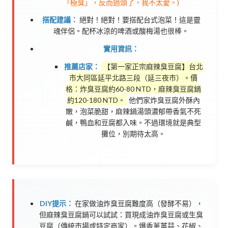
「極臭」，反而過頭了，我不太愛。)
搭配建議：
絕對！絕對！要搭配台式泡菜！這是靈
魂伴侶。配杯冰涼的啤酒或酸梅湯也很棒。
實用資訊：
推薦店家：
【第一家正宗麻辣臭豆腐】台北
市大同區延平北路三段（延三夜市）。價
格：炸臭豆腐約60-80 NTD，麻辣臭豆腐鍋
約120-180 NTD。
他們家炸臭豆腐外酥內
嫩，泡菜脆甜，麻辣鍋湯頭濃郁帶香氣不死
鹹，鴨血和豆腐都入味。不過環境就是典型
攤位，別期待太高。
DIY提示：
在家做油炸臭豆腐難度高（發酵不易），
但麻辣臭豆腐鍋可以試試：買現成油炸臭豆腐或生臭
豆腐（傳統市場或特定商家）。爆香蔥薑蒜、花椒、