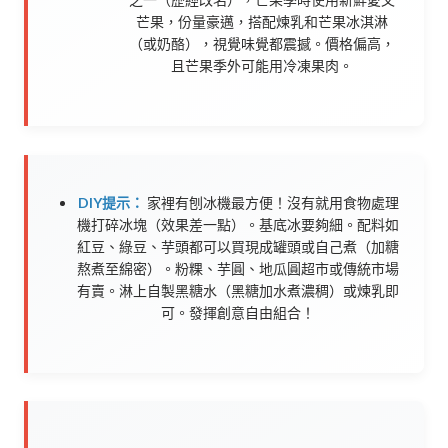
芒果，份量豪邁，搭配煉乳和芒果冰淇淋
（或奶酪），視覺味覺都震撼。價格偏高，
且芒果季外可能用冷凍果肉。
DIY提示：
家裡有刨冰機最方便！沒有就用食物處理
機打碎冰塊（效果差一點）。基底冰要夠細。配料如
紅豆、綠豆、芋頭都可以買現成罐頭或自己煮（加糖
熬煮至綿密）。粉粿、芋圓、地瓜圓超市或傳統市場
有賣。淋上自製黑糖水（黑糖加水煮濃稠）或煉乳即
可。發揮創意自由組合！