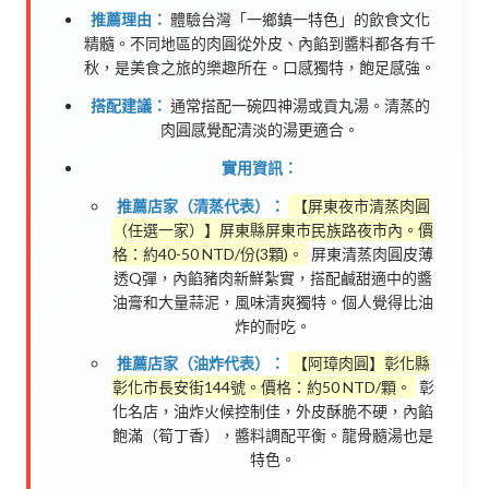
推薦理由：
體驗台灣「一鄉鎮一特色」的飲食文化
精髓。不同地區的肉圓從外皮、內餡到醬料都各有千
秋，是美食之旅的樂趣所在。口感獨特，飽足感強。
搭配建議：
通常搭配一碗四神湯或貢丸湯。清蒸的
肉圓感覺配清淡的湯更適合。
實用資訊：
推薦店家（清蒸代表）：
【屏東夜市清蒸肉圓
（任選一家）】屏東縣屏東市民族路夜市內。價
格：約40-50 NTD/份(3顆)。
屏東清蒸肉圓皮薄
透Q彈，內餡豬肉新鮮紮實，搭配鹹甜適中的醬
油膏和大量蒜泥，風味清爽獨特。個人覺得比油
炸的耐吃。
推薦店家（油炸代表）：
【阿璋肉圓】彰化縣
彰化市長安街144號。價格：約50 NTD/顆。
彰
化名店，油炸火候控制佳，外皮酥脆不硬，內餡
飽滿（筍丁香），醬料調配平衡。龍骨髓湯也是
特色。