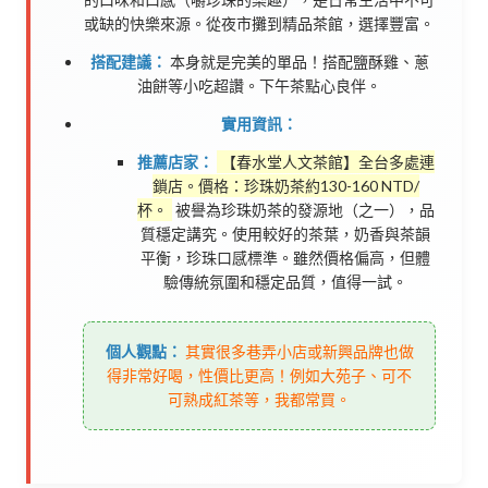
或缺的快樂來源。從夜市攤到精品茶館，選擇豐富。
搭配建議：
本身就是完美的單品！搭配鹽酥雞、蔥
油餅等小吃超讚。下午茶點心良伴。
實用資訊：
推薦店家：
【春水堂人文茶館】全台多處連
鎖店。價格：珍珠奶茶約130-160 NTD/
杯。
被譽為珍珠奶茶的發源地（之一），品
質穩定講究。使用較好的茶葉，奶香與茶韻
平衡，珍珠口感標準。雖然價格偏高，但體
驗傳統氛圍和穩定品質，值得一試。
個人觀點：
其實很多巷弄小店或新興品牌也做
得非常好喝，性價比更高！例如大苑子、可不
可熟成紅茶等，我都常買。