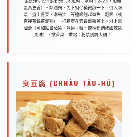
菜洗淨切段。調粉漿（地瓜粉：水約 1:2~2.5，加顆
蛋黃更香）。熱油鍋，先下蚵仔稍微煎一下，倒入粉
漿，擺上青菜，淋點油。等邊緣翹起微焦，翻面（或
直接蓋鍋蓋燜熟），打顆蛋在旁邊煎熟蓋上。淋上醬
油膏（可加點番茄醬、味醂、糖、辣椒粉調成甜辣醬
風味），撒香菜。重點：粉漿別調太稠！
臭豆腐 (CHHÀU TĀU-HŪ)