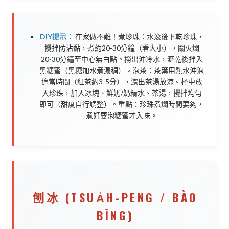
DIY提示：
在家做不難！煮珍珠：水滾後下乾珍珠，
攪拌防沾黏，煮約20-30分鐘（看大小），關火燜
20-30分鐘至中心無白點。撈出沖冷水，瀝乾後拌入
黑糖蜜（黑糖加水煮濃稠）。泡茶：茶葉用熱水沖泡
適當時間（紅茶約3-5分），濾出茶湯放涼。杯中放
入珍珠，加入冰塊、鮮奶/奶精水、茶湯，攪拌均勻
即可（甜度自行調整）。重點：珍珠煮燜時間要夠，
煮好要泡糖蜜才入味。
刨冰 (TSUA̍H-PENG / BÀO
BĪNG)