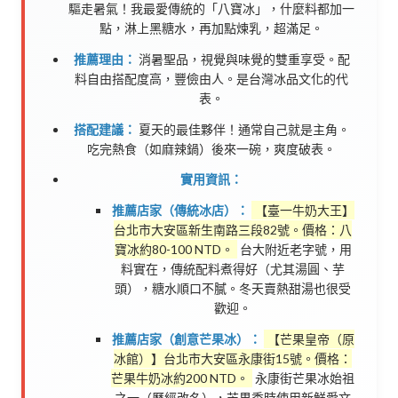
驅走暑氣！我最愛傳統的「八寶冰」，什麼料都加一
點，淋上黑糖水，再加點煉乳，超滿足。
推薦理由：
消暑聖品，視覺與味覺的雙重享受。配
料自由搭配度高，豐儉由人。是台灣冰品文化的代
表。
搭配建議：
夏天的最佳夥伴！通常自己就是主角。
吃完熱食（如麻辣鍋）後來一碗，爽度破表。
實用資訊：
推薦店家（傳統冰店）：
【臺一牛奶大王】
台北市大安區新生南路三段82號。價格：八
寶冰約80-100 NTD。
台大附近老字號，用
料實在，傳統配料煮得好（尤其湯圓、芋
頭），糖水順口不膩。冬天賣熱甜湯也很受
歡迎。
推薦店家（創意芒果冰）：
【芒果皇帝（原
冰館）】台北市大安區永康街15號。價格：
芒果牛奶冰約200 NTD。
永康街芒果冰始祖
之一（歷經改名），芒果季時使用新鮮愛文