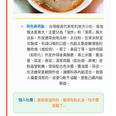
特色與亮點：
台灣極具代表性的地方小吃，各地
做法差異大！主要分為「油炸」和「清蒸」兩大
派系。外皮通常由地瓜粉、太白粉、在來米粉混
合製成，形成Q彈的口感。內餡主要是醃漬過的
豬肉塊（或絞肉）、筍丁、香菇丁等。油炸肉圓
（如彰化）外皮炸得金黃酥脆，淋上米醬、醬油
膏、蒜泥、香菜；清蒸肉圓（如台南、屏東）皮
較晶瑩軟嫩，常搭配白色米醬、醬油膏、蒜泥。
吃法通常是戳開外皮，讓醬料與內餡混合。我個
人偏愛清蒸的，皮更Q軟不油膩，更能凸顯內餡
鮮甜。
個人吐槽：
嘗試過油炸的，覺得有點太油，吃半顆
就膩了...