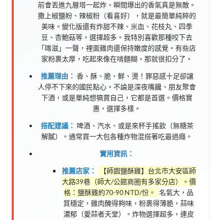
前會丟進九層塔一起炸，瞬間爆出的香氣真是無敵。
撒上椒鹽粉、辣椒粉（看喜好），就是最簡單純粹的
美味。變化版還有炸甜不辣、米血、花枝丸、四季
豆、杏鮑菇等，選擇超多。我特別喜歡那種咬下去
「喀滋」一聲，裡面雞肉還保持嫩度的感覺。有些店
家粉裹太厚，吃起來像在啃麵糊，那就很扣分了。
推薦理由：
香、酥、脆、鮮、燙！罪惡感十足卻讓
人停不下來的國民點心。不論是深夜嘴饞、朋友聚會
下酒，或是單純想犒賞自己，它都是首選。價格實
惠，選擇多樣。
搭配建議：
啤酒、汽水、或是來杯手搖飲（無糖茶
解膩）。通常買一大包各種炸物混搭著吃最過癮。
實用資訊：
推薦店家：
【師園鹽酥雞】台北市大安區師
大路39巷（師大/公館商圈有多家分店）。價
格：鹽酥雞約70-90 NTD/份。
名氣大，品
質穩定，雞肉醃得夠味，粉裹得薄脆，蒜味
濃郁（愛蒜者天堂）。炸物選擇超多，連皮