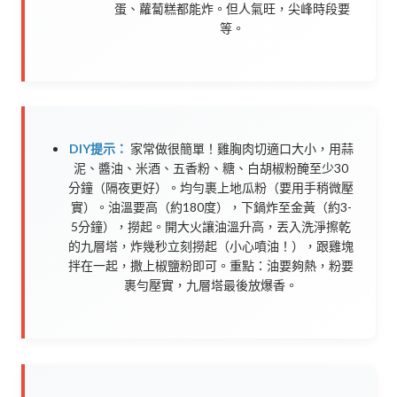
蛋、蘿蔔糕都能炸。但人氣旺，尖峰時段要
等。
DIY提示：
家常做很簡單！雞胸肉切適口大小，用蒜
泥、醬油、米酒、五香粉、糖、白胡椒粉醃至少30
分鐘（隔夜更好）。均勻裹上地瓜粉（要用手稍微壓
實）。油溫要高（約180度），下鍋炸至金黃（約3-
5分鐘），撈起。開大火讓油溫升高，丟入洗淨擦乾
的九層塔，炸幾秒立刻撈起（小心噴油！），跟雞塊
拌在一起，撒上椒鹽粉即可。重點：油要夠熱，粉要
裹勻壓實，九層塔最後放爆香。