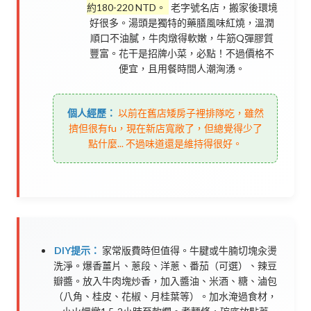
約180-220 NTD。
老字號名店，搬家後環境
好很多。湯頭是獨特的藥膳風味紅燒，溫潤
順口不油膩，牛肉燉得軟嫩，牛筋Q彈膠質
豐富。花干是招牌小菜，必點！不過價格不
便宜，且用餐時間人潮洶湧。
個人經歷：
以前在舊店矮房子裡排隊吃，雖然
擠但很有fu，現在新店寬敞了，但總覺得少了
點什麼... 不過味道還是維持得很好。
DIY提示：
家常版費時但值得。牛腱或牛腩切塊汆燙
洗淨。爆香薑片、蔥段、洋蔥、番茄（可選）、辣豆
瓣醬。放入牛肉塊炒香，加入醬油、米酒、糖、滷包
（八角、桂皮、花椒、月桂葉等）。加水淹過食材，