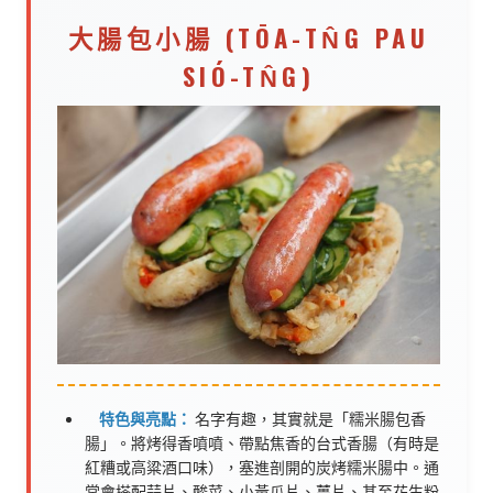
大腸包小腸 (TŌA-TN̂G PAU
SIÓ-TN̂G)
特色與亮點：
名字有趣，其實就是「糯米腸包香
腸」。將烤得香噴噴、帶點焦香的台式香腸（有時是
紅糟或高粱酒口味），塞進剖開的炭烤糯米腸中。通
常會搭配蒜片、酸菜、小黃瓜片、薑片、甚至花生粉