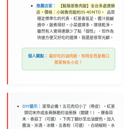
推薦店家：
【鬍鬚張魯肉飯】全台多處連鎖
店。價格：小碗魯肉飯約35-40 NTD。
品質
穩定標準化的代表，紅蔥香氣足，醬汁甜鹹
適中，飯煮得好。小菜選擇多，環境乾淨。
雖然有人覺得連鎖少了點「個性」，但作為
快速方便又好吃的選擇，我還是很常光顧。
個人觀點：
最好吃的滷肉飯，有時反而是巷口
那家無名小店！
DIY提示：
家常必備！五花肉切小丁（帶皮）。紅蔥
頭切末炸成金黃酥脆的油蔥酥（關鍵！）。爆香蒜
末、香菇丁（可選），下肉丁翻炒至出油變色。加入
醬油、米酒、冰糖、五香粉（可選）、白胡椒粉、水