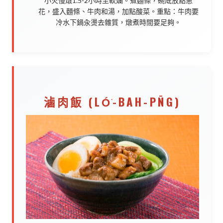
小火慢燉1.5-2小時至軟爛。煮麵條，碗底放點蔥
花，盛入麵條、牛肉和湯，加點酸菜。重點：牛肉要
冷水下鍋汆燙去雜質，燉煮時間要足夠。
滷肉飯 (LÓ͘-BAH-PN̄G)