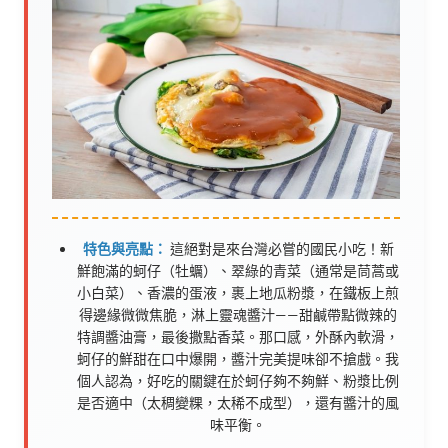
特色與亮點：
這絕對是來台灣必嘗的國民小吃！新
鮮飽滿的蚵仔（牡蠣）、翠綠的青菜（通常是茼蒿或
小白菜）、香濃的蛋液，裹上地瓜粉漿，在鐵板上煎
得邊緣微微焦脆，淋上靈魂醬汁——甜鹹帶點微辣的
特調醬油膏，最後撒點香菜。那口感，外酥內軟滑，
蚵仔的鮮甜在口中爆開，醬汁完美提味卻不搶戲。我
個人認為，好吃的關鍵在於蚵仔夠不夠鮮、粉漿比例
是否適中（太稠變粿，太稀不成型），還有醬汁的風
味平衡。