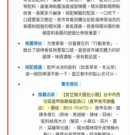
等配料，最後淋點醬油膏或甜辣醬。糯米腸軟糯帶點
炭香，香腸多汁鹹香，搭配解膩的配菜，一口咬下，
口感豐富又飽足。夜市常看到攤位前掛滿烤得油亮的
香腸和粗粗的糯米腸，香氣撲鼻。我覺得糯米腸的軟
硬度和香腸的肥瘦比例很重要！
推薦理由：
方便拿取、份量實在的「行動美食」，
融合了碳烤香氣與豐富口感，是逛夜市補充體力的好
選擇。味道濃郁，很有飽足感。
搭配建議：
配杯冰涼的飲料（如青草茶、冬瓜茶）
或一碗四神湯平衡一下。當正餐中的點心也可以。
實用資訊：
推薦店家：
【官芝霖大腸包小腸】台中市西
屯區逢甲路跟福星路口（逢甲夜市旗艦
店）。價格：約55-70 NTD。
逢甲名物，選
擇多樣化（原味、黑胡椒、辣味、蒜味），
配料給得大方（酸菜、小黃瓜、蒜片、薑
片、菜脯等任選），糯米腸烤得外皮微酥內
軟Q。雖然也是要排隊，但流動算快。