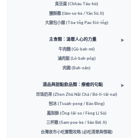
臭豆腐 (Chhàu Tāu-hū)
鹽酥雞 (Iâm-so͘-ke / Yán Sū Jī)
大腸包小腸 (Tōa-tn̂g Pau Sió-tn̂g)
主食類：溫暖人心的力量
牛肉麵 (Gû-bah-mī)
滷肉飯 (Ló͘-bah-pn̄g)
肉圓 (Bah-oân)
湯品與甜點飲品類：療癒的句點
珍珠奶茶 (Zhen Zhū Nǎi Chá / Bō-lí-tâi-nai)
刨冰 (Tsua̍h-peng / Bào Bīng)
鳳梨酥 (Ông-lâi-so͘ / Fèng Lí Sū)
三杯雞 (Sam-poe-ke / Sān Bēi Jī)
台灣夜市小吃實戰攻略 (必吃清單與情報)