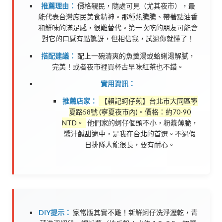
推薦理由：
價格親民，隨處可見（尤其夜市），最
能代表台灣庶民美食精神。那種熱騰騰、帶著點油香
和鮮味的滿足感，很難替代。第一次吃的朋友可能會
對它的口感有點驚訝，但相信我，試過你就懂了！
搭配建議：
配上一碗清爽的魚羹湯或蛤蜊湯解膩，
完美！或者夜市裡買杯古早味紅茶也不錯。
實用資訊：
推薦店家：
【賴記蚵仔煎】台北市大同區寧
夏路58號 (寧夏夜市內)。價格：約70-90
NTD。
他們家的蚵仔個頭不小，粉漿薄脆，
醬汁鹹甜適中，是我在台北的首選。不過假
日排隊人龍很長，要有耐心。
DIY提示：
家常版其實不難！新鮮蚵仔洗淨瀝乾，青