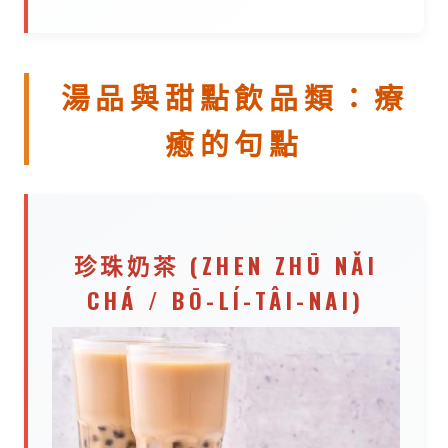
湯品與甜點飲品類：療
癒的句點
珍珠奶茶 (ZHEN ZHŪ NǍI
CHÁ / BŌ-LÍ-TÂI-NAI)