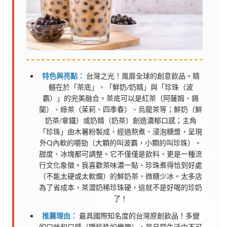
特色與亮點：
台灣之光！風靡全球的創意飲品。精
髓在於「茶底」、「鮮奶/奶精」與「珍珠（波
霸）」的完美融合。茶底可以是紅茶（阿薩姆、錫
蘭）、綠茶（茉莉、四季春）、烏龍茶等；鮮奶（鮮
奶茶/拿鐵）或奶精（奶茶）創造濃郁口感；主角
「珍珠」由木薯粉製成，經過熬煮、浸泡糖漿，呈現
外Q內軟的嚼勁（大顆的叫波霸，小顆的叫珍珠）。
甜度、冰塊都可調整。它不僅僅是飲料，更是一種流
行文化象徵。我喜歡茶味濃一點、珍珠煮得恰到好處
（不能太硬或太軟爛）的鮮奶茶，微糖少冰。太多店
為了省成本，茶澀奶稀珍珠硬，這就不是好喝的珍奶
了！
推薦理由：
最具國際知名度的台灣原創飲品！多變
的口味和口感（嚼珍珠的樂趣），是日常生活中不可