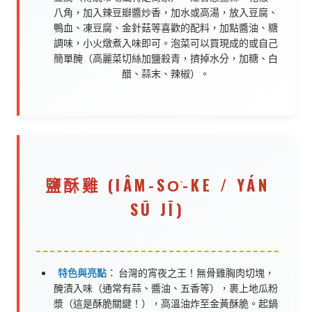
八角，加入辣豆瓣醬炒香，加水或高湯，放入豆腐、
鴨血、凍豆腐、金針菇等喜歡的配料，加點醬油、糖
調味，小火燉煮入味即可。泡菜可以買現成的或自己
簡單醃（高麗菜切絲加鹽殺青，擠掉水分，加糖、白
醋、蒜末、辣椒）。
鹽酥雞 (IÂM-SO͘-KE / YÁN
SŪ JĪ)
特色與亮點：
台灣的宵夜之王！無骨雞胸肉切塊，
醃漬入味（通常有蒜、醬油、五香等），裹上地瓜粉
漿（這是酥脆關鍵！），高溫油炸至金黃酥脆。起鍋