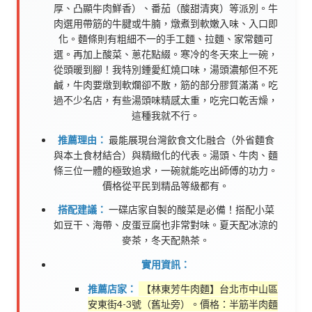
厚、凸顯牛肉鮮香）、番茄（酸甜清爽）等派別。牛
肉選用帶筋的牛腱或牛腩，燉煮到軟嫩入味、入口即
化。麵條則有粗細不一的手工麵、拉麵、家常麵可
選。再加上酸菜、蔥花點綴。寒冷的冬天來上一碗，
從頭暖到腳！我特別鍾愛紅燒口味，湯頭濃郁但不死
鹹，牛肉要燉到軟爛卻不散，筋的部分膠質滿滿。吃
過不少名店，有些湯頭味精感太重，吃完口乾舌燥，
這種我就不行。
推薦理由：
最能展現台灣飲食文化融合（外省麵食
與本土食材結合）與精緻化的代表。湯頭、牛肉、麵
條三位一體的極致追求，一碗就能吃出師傅的功力。
價格從平民到精品等級都有。
搭配建議：
一碟店家自製的酸菜是必備！搭配小菜
如豆干、海帶、皮蛋豆腐也非常對味。夏天配冰涼的
麥茶，冬天配熱茶。
實用資訊：
推薦店家：
【林東芳牛肉麵】台北市中山區
安東街4-3號（舊址旁）。價格：半筋半肉麵