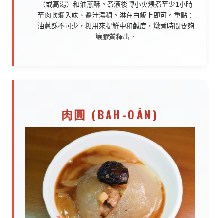
（或高湯）和油蔥酥。煮滾後轉小火煨煮至少1小時
至肉軟爛入味、醬汁濃稠。淋在白飯上即可。重點：
油蔥酥不可少，糖用來提鮮中和鹹度，燉煮時間要夠
讓膠質釋出。
肉圓 (BAH-OÂN)