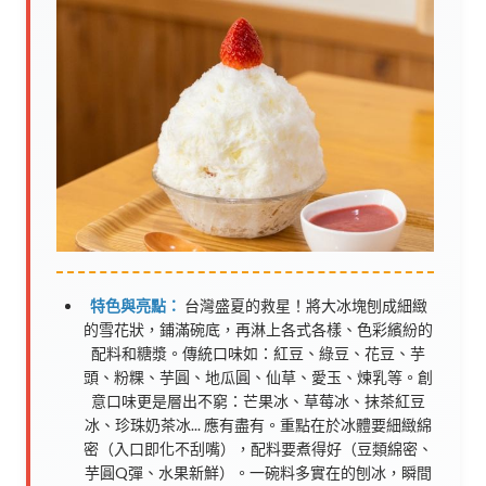
特色與亮點：
台灣盛夏的救星！將大冰塊刨成細緻
的雪花狀，鋪滿碗底，再淋上各式各樣、色彩繽紛的
配料和糖漿。傳統口味如：紅豆、綠豆、花豆、芋
頭、粉粿、芋圓、地瓜圓、仙草、愛玉、煉乳等。創
意口味更是層出不窮：芒果冰、草莓冰、抹茶紅豆
冰、珍珠奶茶冰... 應有盡有。重點在於冰體要細緻綿
密（入口即化不刮嘴），配料要煮得好（豆類綿密、
芋圓Q彈、水果新鮮）。一碗料多實在的刨冰，瞬間