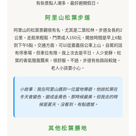
有些景點人潮多，最好避開假日。
阿里山松葉步道
阿里山的松葉景觀很有名，尤其是二葉松林。步道全長約2
公里，走起來輕鬆，門票成人150元，開放時間是早上6點
到下午5點。交通方面，可以從嘉義搭公車上山，自駕的話
有停車場，但車位有限。我上次去是平日，人少安靜，松
葉的香氣隨風飄來，很舒服。不過，步道有些路段較陡，
老人小孩要小心。
小故事：我在阿里山遇到一位當地導遊，他說松葉在
冬天會變色，變成金黃色，那時候最美。但我去的時
候是夏天，沒看到，有點遺憾。
其他松葉勝地