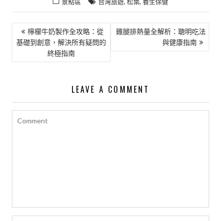
,
,
景點區
台灣旅遊
松葉
養生保健
文
檸檬牛奶製作全攻略：從
雞腿排熱量全解析：聰明吃法
基礎到創意，解決所有疑問的
與健康指南
章
終極指南
導
覽
LEAVE A COMMENT