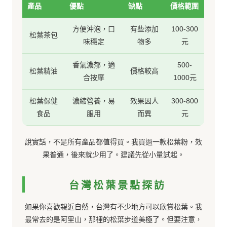
產品
優點
缺點
價格範圍
方便沖泡，口
有些添加
100-300
松葉茶包
味穩定
物多
元
香氣濃郁，適
500-
松葉精油
價格較高
合按摩
1000元
松葉保健
濃縮營養，易
效果因人
300-800
食品
服用
而異
元
說實話，不是所有產品都值得買。我買過一款松葉粉，效
果普通，後來就少用了。建議先從小量試起。
台灣松葉景點探訪
如果你喜歡親近自然，台灣有不少地方可以欣賞松葉。我
最常去的是阿里山，那裡的松葉步道美極了。但要注意，