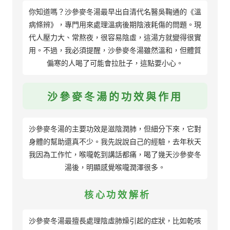
你知道嗎？沙參麥冬湯最早出自清代名醫吳鞠通的《溫
病條辨》，專門用來處理溫病後期陰液耗傷的問題。現
代人壓力大、常熬夜，很容易陰虛，這湯方就變得很實
用。不過，我必須提醒，沙參麥冬湯雖然溫和，但體質
偏寒的人喝了可能會拉肚子，這點要小心。
沙參麥冬湯的功效與作用
沙參麥冬湯的主要功效是滋陰潤肺，但細分下來，它對
身體的幫助還真不少。我先說說自己的經驗，去年秋天
我因為工作忙，喉嚨乾到講話都痛，喝了幾天沙參麥冬
湯後，明顯感覺喉嚨潤澤很多。
核心功效解析
沙參麥冬湯最擅長處理陰虛肺燥引起的症狀，比如乾咳