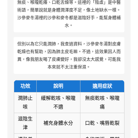
無痰、喉嚨乾癢、口乾舌燥等。這裡的「陰虛」是中醫
術語，簡單說就是身體潤澤度不足，像土地缺水一樣。
沙參麥冬湯裡的沙參和麥冬都是滋陰好手，能幫身體補
水。
但別以為它只能潤肺，我查過資料，沙參麥冬湯對皮膚
乾燥也有幫助，因為肺主皮毛嘛。不過，這效果因人而
異，像我朋友喝了皮膚變好，我卻沒太大感覺，可能我
本來就不太注重保濕。
功效
說明
適用症狀
潤肺止
緩解乾咳、喉嚨
無痰乾咳、喉嚨
咳
不適
痛
滋陰生
補充身體水分
口乾、嘴唇乾裂
津