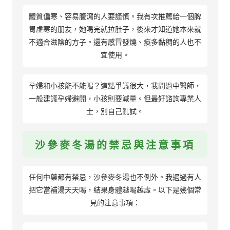
體質偏寒、容易腹瀉的人要謹慎。我有次推薦給一個脾
胃虛寒的朋友，她喝完就拉肚子，後來才知道她本來就
不適合滋陰的方子。還有感冒發燒、痰多黏稠的人也不
宜使用。
孕婦和小孩能不能喝？這點爭議很大，我問過中醫師，
一般建議孕婦避開，小孩則要減量。但最好諮詢專業人
士，別自己亂試。
沙參麥冬湯的禁忌與注意事項
任何中藥都有禁忌，沙參麥冬湯也不例外。我遇過有人
把它當補湯天天喝，結果身體越喝越虛。以下是幾個常
見的注意事項：