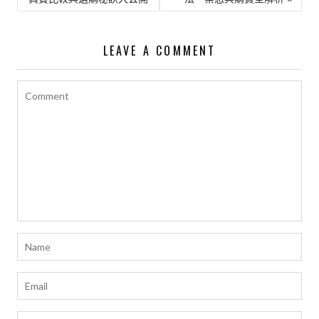
章
導
覽
LEAVE A COMMENT