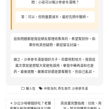
問：小孩可以喝沙參麥冬湯嗎？
答：可以，但劑量要減半，最好先問中醫師。
這些問題都是我從網友那裡收集來的，希望幫到你。如
果你有其他疑問，歡迎留言討論。
總之，沙參麥冬湯是個好方子，但要用對地方。我寫這
篇文章就是想幫大家避免誤用，畢竟中藥再溫和也是
药。最後提醒，嚴重症狀還是要看醫生，別自己亂試。
,
,
懶人包
中医汤剂
养生食疗
沙參麥冬湯
文
沙公沙母哪個好吃？老饕
高良薑完整指南：功效、用
真實比較與選購秘訣大公開
法、禁忌與購買全解析