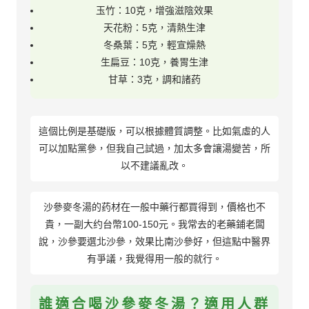
玉竹：10克，增強滋陰效果
天花粉：5克，清熱生津
冬桑葉：5克，輕宣燥熱
生扁豆：10克，養胃生津
甘草：3克，調和諸药
這個比例是基礎版，可以根據體質調整。比如氣虛的人
可以加點黨參，但我自己試過，加太多會讓湯變苦，所
以不建議亂改。
沙參麥冬湯的药材在一般中藥行都買得到，價格也不
貴，一副大约台幣100-150元。我常去的老藥鋪老闆
說，沙參要選北沙參，效果比南沙參好，但這點中醫界
有爭議，我覺得用一般的就行。
誰適合喝沙參麥冬湯？適用人群