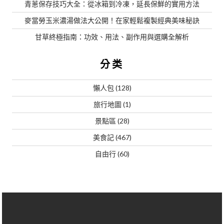
青蔥保存技巧大全：從冰箱到冷凍，延長保鮮的實用方法
麥當勞玉米濃湯做法大公開！在家輕鬆複製經典美味秘訣
甘草終極指南：功效、用法、副作用與選購全解析
分类
懶人包
(128)
旅行地圖
(1)
景點區
(28)
美食記
(467)
自由行
(60)