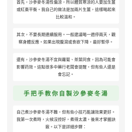
首先，沙參麥冬湯性偏涼，所以體質寒涼的人要加生薑
或紅棗平衡。我自己的做法是加兩片生薑，這樣喝起來
比較溫和。
其次，不要長期連續服用。一般建議喝一週停兩天，觀
察身體反應。如果出現腹瀉或食欲下降，最好暫停。
還有，沙參麥冬湯不宜與蘿蔔、茶葉同食，因為可能會
影響药效。這點很多中藥行老闆會提醒，但有些人還是
會忘記。
手把手教你自製沙參麥冬湯
自己煮沙參麥冬湯不難，但有些小技巧能讓效果更好。
我第一次煮時，火候沒控好，煮得太濃，後來才掌握訣
竅。以下是詳細步驟：