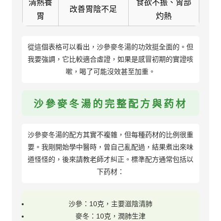
清熱養
食欲不振、胃部
改善胃陰不足
胃
灼熱
從這個表格可以看出，沙參麥冬湯的功效挺全面的。但
我要強調，它比較適合虛證，如果是感冒初期的實證咳
嗽，喝了可能沒效甚至加重。
沙參麥冬湯的完整配方與药材
沙參麥冬湯的配方其實不複雜，但每種药材的比例很重
要。我剛開始學中醫時，曾自己亂配過，結果煮出來味
道怪怪的，後來請教老師才糾正。標準配方通常包括以
下药材：
沙參：10克，主要滋陰清肺
麥冬：10克，潤肺生津