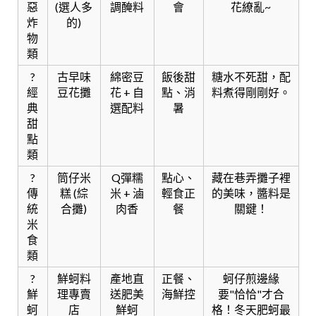
惡
(選人多
調醃料
會
花繚亂~
炸
的)
物
類
?
古早味
綿密豆
飯後甜
糖水不死甜，配
經
豆花攤
花 + 自
點、消
料煮得剛剛好。
典
選配料
暑
甜
點
類
?
筒仔米
Q彈糯
點心、
藏在巷弄攤子裡
傳
糕 (綜
米 + 滷
輕食正
的美味，醬料是
統
合攤)
肉香
餐
關鍵！
米
食
類
?
鮮蚵料
產地直
正餐、
蚵仔煎邊緣
鮮
理專賣
送肥美
海鮮控
要"恰恰"才合
蚵
店
鮮蚵
格！冬天肥蚵最