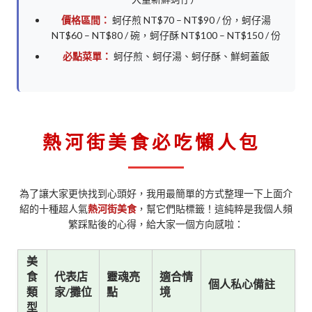
價格區間：
蚵仔煎 NT$70 – NT$90 / 份，蚵仔湯
NT$60 – NT$80 / 碗，蚵仔酥 NT$100 – NT$150 / 份
必點菜單：
蚵仔煎、蚵仔湯、蚵仔酥、鮮蚵蓋飯
熱河街美食必吃懶人包
為了讓大家更快找到心頭好，我用最簡單的方式整理一下上面介
紹的十種超人氣
熱河街美食
，幫它們貼標籤！這純粹是我個人頻
繁踩點後的心得，給大家一個方向感啦：
美
食
代表店
靈魂亮
適合情
個人私心備註
類
家/攤位
點
境
型