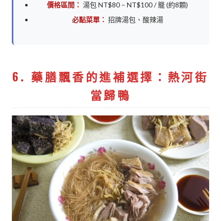
價格區間：
湯包 NT$80 – NT$100 / 籠 (約8顆)
必點菜單：
招牌湯包、酸辣湯
6. 藥膳飄香的進補選擇：熱河街
當歸鴨