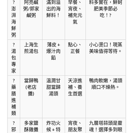
?
阿亮鹹
滿到溢
早餐、
料多實在，鮮蚵
澎
粥/郭家
出的海
宵夜、
肥美季節必
湃
鹹粥
鮮料！
補充元
吃！?
海
氣
鮮
粥
?
上海生
薄皮 +
點心、
小心燙口！現蒸
湯
煎湯包
爆汁肉
正餐
美味值得等待。
包
餡
專
家
?
當歸鴨
溫潤甘
天涼進
鴨肉軟嫩，湯頭
藥
(老店
甜當歸
補、養
順口不燥熱。
膳
攤)
湯頭
生首選
進
補
類
?
多家鹽
炸功火
宵夜、
九層塔蒜頭是靈
邪
酥雞攤
候 + 特
朋友聚
魂！選擇多到眼