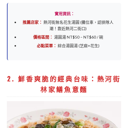
實用資訊：
推薦店家：
熱河街無名花生湯圓 (攤位車，認排隊人
潮！靠近熱河二街口)
價格區間：
湯圓湯 NT$50 – NT$60 / 碗
必點菜單：
綜合湯圓湯 (芝麻+花生)
2. 鮮香爽脆的經典台味：熱河街
林家鳝魚意麵