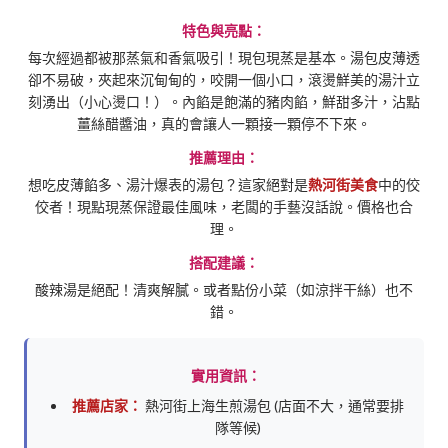
特色與亮點：
每次經過都被那蒸氣和香氣吸引！現包現蒸是基本。湯包皮薄透
卻不易破，夾起來沉甸甸的，咬開一個小口，滾燙鮮美的湯汁立
刻湧出（小心燙口！）。內餡是飽滿的豬肉餡，鮮甜多汁，沾點
薑絲醋醬油，真的會讓人一顆接一顆停不下來。
推薦理由：
想吃皮薄餡多、湯汁爆表的湯包？這家絕對是
熱河街美食
中的佼
佼者！現點現蒸保證最佳風味，老闆的手藝沒話說。價格也合
理。
搭配建議：
酸辣湯是絕配！清爽解膩。或者點份小菜（如涼拌干絲）也不
錯。
實用資訊：
推薦店家：
熱河街上海生煎湯包 (店面不大，通常要排
隊等候)