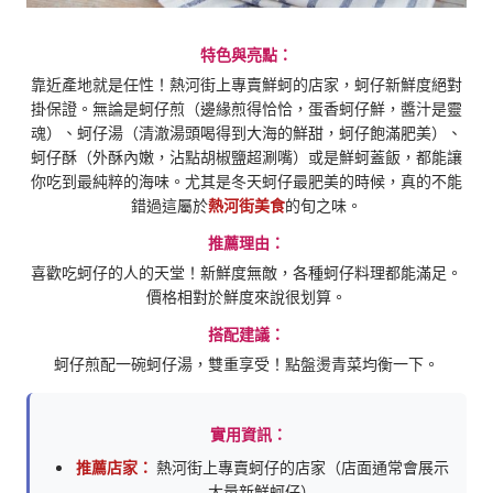
特色與亮點：
靠近產地就是任性！熱河街上專賣鮮蚵的店家，蚵仔新鮮度絕對
掛保證。無論是蚵仔煎（邊緣煎得恰恰，蛋香蚵仔鮮，醬汁是靈
魂）、蚵仔湯（清澈湯頭喝得到大海的鮮甜，蚵仔飽滿肥美）、
蚵仔酥（外酥內嫩，沾點胡椒鹽超涮嘴）或是鮮蚵蓋飯，都能讓
你吃到最純粹的海味。尤其是冬天蚵仔最肥美的時候，真的不能
錯過這屬於
熱河街美食
的旬之味。
推薦理由：
喜歡吃蚵仔的人的天堂！新鮮度無敵，各種蚵仔料理都能滿足。
價格相對於鮮度來說很划算。
搭配建議：
蚵仔煎配一碗蚵仔湯，雙重享受！點盤燙青菜均衡一下。
實用資訊：
推薦店家：
熱河街上專賣蚵仔的店家（店面通常會展示
大量新鮮蚵仔）