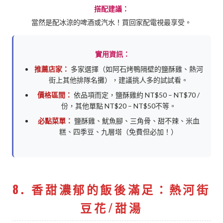
搭配建議：
當然是配冰涼的啤酒或汽水！買回家配電視最享受。
實用資訊：
推薦店家：
多家選擇（如阿石烤鴨隔壁的鹽酥雞、熱河
街上其他排隊名攤），建議挑人多的試試看。
價格區間：
依品項而定，鹽酥雞約 NT$50 – NT$70 /
份，其他單點 NT$20 – NT$50不等。
必點菜單：
鹽酥雞、魷魚腳、三角骨、甜不辣、米血
糕、四季豆、九層塔（免費但必加！）
8. 香甜濃郁的飯後滿足：熱河街
豆花/甜湯