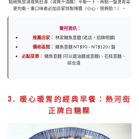
點碗魚皮湯或魚肚湯（清爽不油膩）平衡一下，再點一盤燙青菜
更均衡。重口味者必加店家特製辣醬（小心，很夠勁！）。
實用資訊：
推薦店家：
林家鳝魚意麵 (老店，招牌明顯)
價格區間：
鳝魚意麵 NT$90 – NT$120 / 盤
必點菜單：
鳝魚意麵 (可以選油麵或意麵)、花枝意麵、
綜合湯
3. 暖心暖胃的經典早餐：熱河街
正牌白糖粿