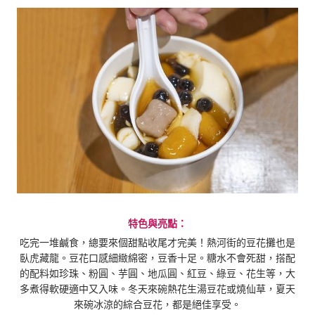
特色與亮點：
吃完一堆鹹食，總要來個甜點收尾才完美！熱河街的豆花攤也是
臥虎藏龍。豆花口感細緻綿密，豆香十足。糖水不會死甜，搭配
的配料如珍珠、粉圓、芋圓、地瓜圓、紅豆、綠豆、花生等，大
多煮得軟硬適中又入味。冬天來碗熱花生湯豆花或燒仙草，夏天
來碗冰涼的綜合豆花，都是絕佳享受。