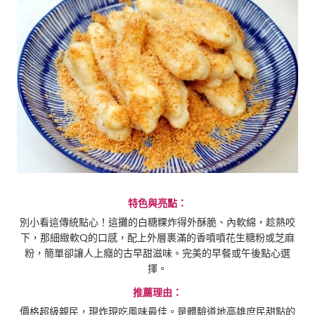
特色與亮點：
別小看這傳統點心！這攤的白糖粿炸得外酥脆、內軟綿，趁熱咬
下，那細緻軟Q的口感，配上外層裹滿的香噴噴花生糖粉或芝麻
粉，簡單卻讓人上癮的古早甜滋味。完美的早餐或午後點心選
擇。
推薦理由：
價格超級親民，現炸現吃風味最佳。是體驗道地高雄庶民甜點的