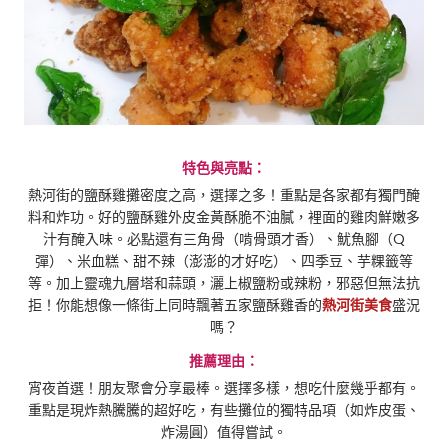
特色與亮點：
熱河街的鹽酥雞攤密度之高，選擇之多！重點是各家都有獨門醃
料和炸功。好的鹽酥雞外皮金黃酥脆不油膩，裡面的雞肉鮮嫩多
汁有醃入味。必點還有三角骨（啃骨頭才香）、魷魚腳（Q
彈）、米血糕、甜不辣（澎澎的才好吃）、四季豆、芋粿籤等
等。加上靈魂九層塔和蒜頭，灑上椒鹽粉或辣粉，邪惡但無法抗
拒！你能想像一條街上同時飄著五家鹽酥雞香的
熱河街美食
盛況
嗎？
推薦理由：
宵夜首選！朋友聚會分享最棒。選擇多樣，想吃什麼幾乎都有。
重點是現炸熱騰騰的超好吃，有些攤位的獨特品項（如炸皮蛋、
炸湯圓）值得嘗試。