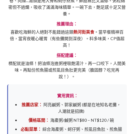
卷、肉燥...湯頭是用大骨和蚵仔熬煮，鮮甜無比又濃郁。粥粒綿
密但不過爛，吸收了滿滿海味精華。一碗下去，飽足感十足又營
養。
推薦理由：
喜歡吃海鮮的人絕對不能錯過這類
熱河街美食
。當早餐精神百
倍，當宵夜暖心暖胃（有些攤開到深夜）。料多味美，CP值超
高！
搭配建議：
標配就是油條！把油條泡進粥裡吸飽湯汁，再一口咬下，人間美
味。再點份煎魚腸或煎虱目魚肚更完美（膽固醇？吃完再
說！）。
實用資訊：
推薦店家：
阿亮鹹粥、郭家鹹粥 (都是在地知名老攤，
人潮就是招牌)
價格區間：
海產粥/鹹粥 NT$80 – NT$120 / 碗
必點菜單：
綜合海產粥、蚵仔粥、煎虱目魚肚、煎魚腸