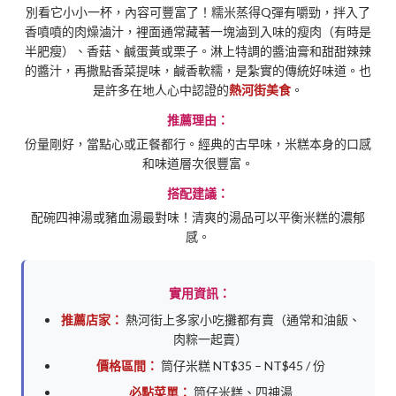
別看它小小一杯，內容可豐富了！糯米蒸得Q彈有嚼勁，拌入了
香噴噴的肉燥滷汁，裡面通常藏著一塊滷到入味的瘦肉（有時是
半肥瘦）、香菇、鹹蛋黃或栗子。淋上特調的醬油膏和甜甜辣辣
的醬汁，再撒點香菜提味，鹹香軟糯，是紮實的傳統好味道。也
是許多在地人心中認證的
熱河街美食
。
推薦理由：
份量剛好，當點心或正餐都行。經典的古早味，米糕本身的口感
和味道層次很豐富。
搭配建議：
配碗四神湯或豬血湯最對味！清爽的湯品可以平衡米糕的濃郁
感。
實用資訊：
推薦店家：
熱河街上多家小吃攤都有賣（通常和油飯、
肉粽一起賣）
價格區間：
筒仔米糕 NT$35 – NT$45 / 份
必點菜單：
筒仔米糕、四神湯