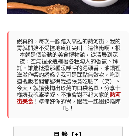
說真的，每次一腳踏入高雄的熱河街，我的
胃就開始不受控地瘋狂尖叫！這條街啊，根
本就是個流動的美食博物館，從清晨到深
夜，空氣裡永遠飄著各種勾人的香氣。拜
託，誰能抵擋那種暖呼呼的湯頭香、油鍋裡
滋滋作響的誘惑？我可是踩點無數次，吃到
連攤販老闆都認得我這張貪吃臉了（笑）。
今天，就讓我掏出珍藏的口袋名單，分享十
樣讓我魂牽夢縈、不推會對不起大家的
熱河
街美食
！準備好你的胃，跟我一起衝鋒陷陣
吧！
目錄
[+]