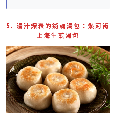
5. 湯汁爆表的銷魂湯包：熱河街
上海生煎湯包