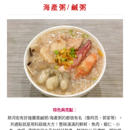
海產粥/鹹粥
特色與亮點：
熱河街有好幾攤賣鹹粥/海產粥的都很有名（像阿亮、郭家等）。
共通點就是用料超級大方！整碗滿滿的鮮蚵、魚肉、蝦仁、小