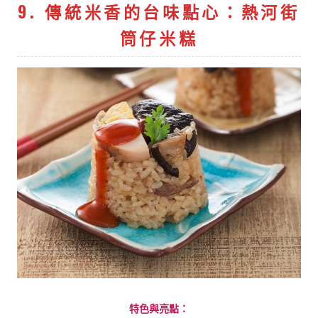
9. 傳統米香的台味點心：熱河街
筒仔米糕
特色與亮點：