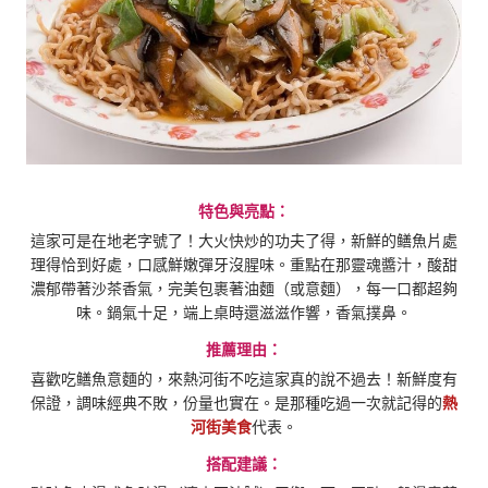
特色與亮點：
這家可是在地老字號了！大火快炒的功夫了得，新鮮的鳝魚片處
理得恰到好處，口感鮮嫩彈牙沒腥味。重點在那靈魂醬汁，酸甜
濃郁帶著沙茶香氣，完美包裹著油麵（或意麵），每一口都超夠
味。鍋氣十足，端上桌時還滋滋作響，香氣撲鼻。
推薦理由：
喜歡吃鳝魚意麵的，來熱河街不吃這家真的說不過去！新鮮度有
保證，調味經典不敗，份量也實在。是那種吃過一次就記得的
熱
河街美食
代表。
搭配建議：