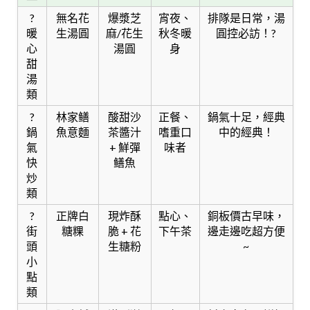
?
無名花
爆漿芝
宵夜、
排隊是日常，湯
暖
生湯圓
麻/花生
秋冬暖
圓控必訪！?
心
湯圓
身
甜
湯
類
?
林家鳝
酸甜沙
正餐、
鍋氣十足，經典
鍋
魚意麵
茶醬汁
嗜重口
中的經典！
氣
+ 鮮彈
味者
快
鳝魚
炒
類
?
正牌白
現炸酥
點心、
銅板價古早味，
街
糖粿
脆 + 花
下午茶
邊走邊吃超方便
頭
生糖粉
~
小
點
類