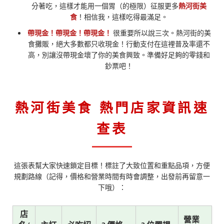
分著吃，這樣才能用一個胃（的極限）征服更多
熱河街美
食
！相信我，這樣吃得最滿足。
帶現金！帶現金！帶現金！
很重要所以說三次。熱河街的美
食攤販，絕大多數都只收現金！行動支付在這裡普及率還不
高，別讓沒帶現金壞了你的美食興致。準備好足夠的零錢和
鈔票吧！
熱河街美食 熱門店家資訊速
查表
這張表幫大家快速鎖定目標！標註了大致位置和重點品項，方便
規劃路線（記得，價格和營業時間有時會調整，出發前再留意一
下哦）：
店
營業