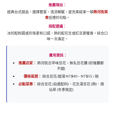
推薦理由：
經典台式甜品，選擇豐富，清涼解膩。是完美結束一頓
熱河街美
食
巡禮的句點。
搭配建議：
冰的配粉圓或珍珠更有口感，熱的配花生或紅豆更暖香。綜合口
味一次滿足。
實用資訊：
推薦店家：
熱河街古早味豆花、無名豆花攤 (好幾攤都
不錯)
價格區間：
綜合豆花/甜湯 NT$40 – NT$55 / 碗
必點菜單：
綜合豆花 (自選配料)、花生湯豆花 (熱)、燒
仙草 (冬季限定)