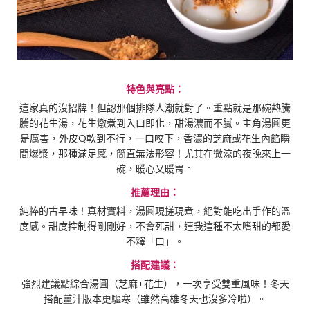
特色與亮點：
這家真的沒招牌！但認那個排隊人潮就對了。重點就是那碗熱騰
騰的花生湯，花生燉煮到入口即化，甜湯濃而不膩。主角湯圓更
是厲害，外皮Q軟到不行，一口咬下，香濃的芝麻或花生內餡瞬
間爆漿，那種滿足感，簡直無法形容！尤其在微涼的夜晚來上一
碗，暖心又暖胃。
推薦理由：
純粹的古早味！真材實料，湯圓現搓現煮，絕對能吃出手作的溫
度感。甜度控制得剛剛好，不會死甜，連我這種不太嗜甜的都愛
不釋「口」。
搭配建議：
強烈建議點綜合湯圓（芝麻+花生），一次享受雙重風味！冬天
搭配薑汁版本更驅寒（雖然高雄冬天也沒多冷啦）。