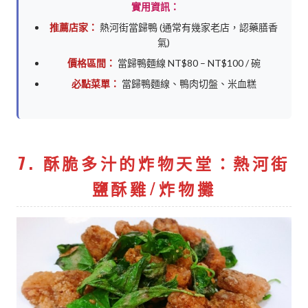
實用資訊：
推薦店家：
熱河街當歸鴨 (通常有幾家老店，認藥膳香
氣)
價格區間：
當歸鴨麵線 NT$80 – NT$100 / 碗
必點菜單：
當歸鴨麵線、鴨肉切盤、米血糕
7. 酥脆多汁的炸物天堂：熱河街
鹽酥雞/炸物攤