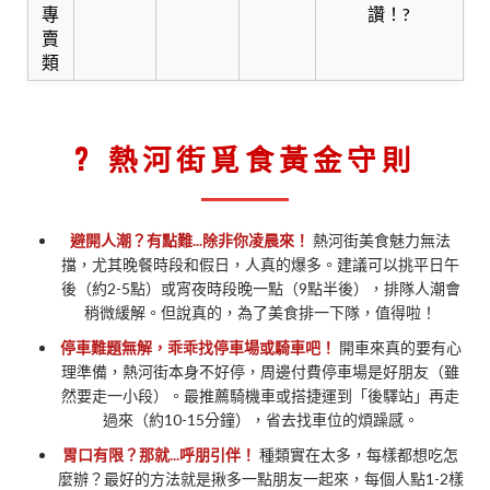
專
讚！?
賣
類
? 熱河街覓食黃金守則
避開人潮？有點難...除非你凌晨來！
熱河街美食魅力無法
擋，尤其晚餐時段和假日，人真的爆多。建議可以挑平日午
後（約2-5點）或宵夜時段晚一點（9點半後），排隊人潮會
稍微緩解。但說真的，為了美食排一下隊，值得啦！
停車難題無解，乖乖找停車場或騎車吧！
開車來真的要有心
理準備，熱河街本身不好停，周邊付費停車場是好朋友（雖
然要走一小段）。最推薦騎機車或搭捷運到「後驛站」再走
過來（約10-15分鐘），省去找車位的煩躁感。
胃口有限？那就...呼朋引伴！
種類實在太多，每樣都想吃怎
麼辦？最好的方法就是揪多一點朋友一起來，每個人點1-2樣