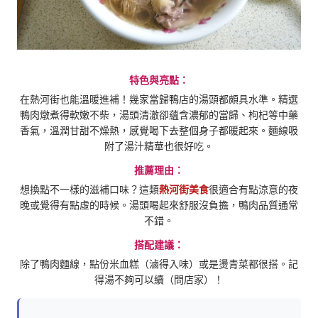
特色與亮點：
在熱河街也能溫暖進補！幾家當歸鴨店的湯頭都頗具水準。精選
鴨肉燉煮得軟嫩不柴，湯頭清澈卻蘊含濃郁的當歸、枸杞等中藥
香氣，溫潤甘甜不燥熱，感覺喝下去整個身子都暖起來。麵線吸
附了湯汁精華也很好吃。
推薦理由：
想換點不一樣的滋補口味？這類
熱河街美食
很適合有點涼意的夜
晚或覺得有點虛的時候。湯頭喝起來舒服沒負擔，鴨肉品質通常
不錯。
搭配建議：
除了鴨肉麵線，點份米血糕（滷得入味）或是燙青菜都很搭。記
得湯不夠可以續（問店家）！