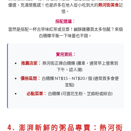
優選，充滿懷舊感！也是許多在地人從小吃到大的
熱河街美食
記
憶。
搭配建議：
當然是搭配一杯古早味紅茶或豆漿！鹹酥雞攤買太多怕膩？來個
白糖粿平衡一下味蕾也不錯。
實用資訊：
推薦店家：
熱河街正牌白糖粿 (攤車，通常早上營業到
下午，認人潮)
價格區間：
白糖粿 NT$15 – NT$20 / 個 (通常買多會便
宜點)
必點菜單：
白糖粿 (可選花生粉、芝麻粉或綜合)
4. 澎湃新鮮的粥品專賣：熱河街