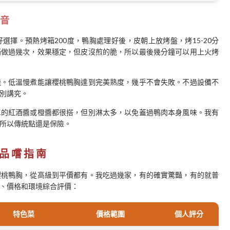
音
擇。預熱烤箱200度，鴨胸處理好後，皮朝上放烤盤，烤15-20分
箱做過幾次，效果穩定，但皮沒煎的脆，所以最後幾分鐘可以用上火烤
機。低溫慢煮能讓櫻桃鴨胸達到完美熟度，幾乎不會失敗。不過設備不
別講究。
單的紅酒醬或橙醬都很搭，但別淋太多，以免蓋過鴨肉本身風味。我有
所以傳統點還是保險。
品嚐指南
櫻桃鴨胸，從高級到平價都有。我吃過幾家，有的確實驚豔，有的就普
、價格和環境綜合評價：
特色菜
價格範圍
個人評分