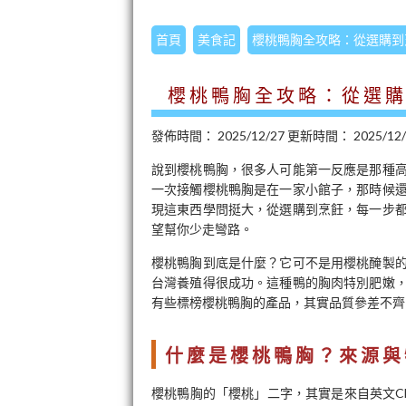
首頁
美食記
櫻桃鴨胸全攻略：從選購到
櫻桃鴨胸全攻略：從選
發佈時間：
2025/12/27
更新時間：
2025/12
說到櫻桃鴨胸，很多人可能第一反應是那種
一次接觸櫻桃鴨胸是在一家小館子，那時候
現這東西學問挺大，從選購到烹飪，每一步
望幫你少走彎路。
櫻桃鴨胸到底是什麼？它可不是用櫻桃醃製
台灣養殖得很成功。這種鴨的胸肉特別肥嫩
有些標榜櫻桃鴨胸的產品，其實品質參差不齊
什麼是櫻桃鴨胸？來源與
櫻桃鴨胸的「櫻桃」二字，其實是來自英文Che