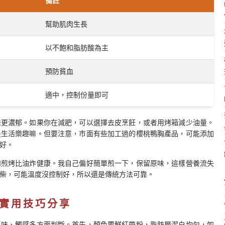
備註
幫助肌肉生長
以不飽和脂肪酸為主
預防貧血
適中，控制份量即可
味更濃郁。如果你在減肥，可以選擇去皮烹飪，或者用烤箱減少油量。
是生活樂趣嘛。但要注意，市面有些加工過的櫻桃鴨胸產品，可能添加
好。
如煎烤比油炸健康。我自己偏好簡單煎一下，保留原味，這樣營養流失
柴，可能溫度沒控制好，所以還是傳統方法可靠。
實用技巧分享
氣味、觸感多方面判斷。首先，顏色要鮮紅帶粉，脂肪層潔白均勻，如