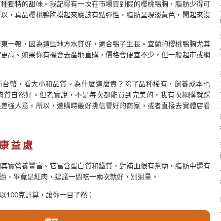
有種獨特的甜味。我記得有一次在市場買到假的櫻桃鴨胸，脂肪少得可
所以，真品櫻桃鴨胸摸起來應該有點彈性，脂肪呈現淡黃色，聞起來沒
屏東一帶，因為這些地方水質好，適合鴨子生長。宜蘭的櫻桃鴨胸尤其
度更高。如果你有機會去產地直購，價格會便宜不少，但一般超市或網
0元新台幣，看大小和品質。為什麼這麼貴？除了品種稀有，飼養成本也
肉質自然好。但老實說，不是每次都能買到完美的，我有次網購就踩
果差強人意。所以，選購時最好挑信譽好的商家，或者直接去實體店看
康益處
胸其實營養豐富。它富含蛋白質和鐵質，對補血很有幫助，脂肪中還有
過，畢竟是紅肉，建議一週吃一兩次就好，別過量。
以100克計算，讓你一目了然：