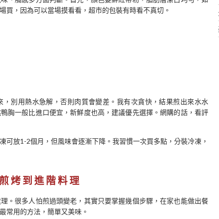
場買，因為可以當場摸看看，超市的包裝有時看不真切。
來，別用熱水急解，否則肉質會變差。我有次貪快，結果煎出來水水
桃鴨胸一般比進口便宜，新鮮度也高，建議優先選擇。網購的話，看評
凍可放1-2個月，但風味會逐漸下降。我習慣一次買多點，分裝冷凍，
煎烤到進階料理
處理。很多人怕煎過頭變老，其實只要掌握幾個步驟，在家也能做出餐
最常用的方法，簡單又美味。