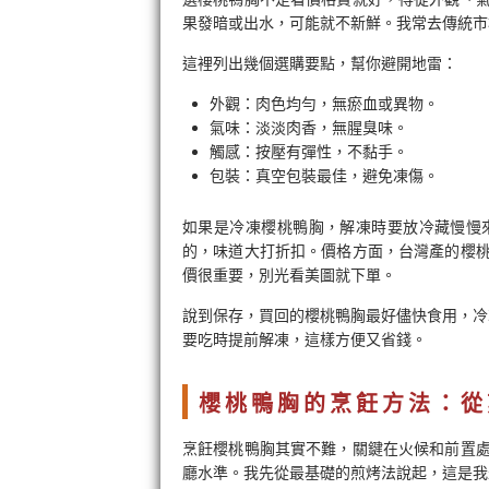
果發暗或出水，可能就不新鮮。我常去傳統市
這裡列出幾個選購要點，幫你避開地雷：
外觀：肉色均勻，無瘀血或異物。
氣味：淡淡肉香，無腥臭味。
觸感：按壓有彈性，不黏手。
包裝：真空包裝最佳，避免凍傷。
如果是冷凍櫻桃鴨胸，解凍時要放冷藏慢慢
的，味道大打折扣。價格方面，台灣產的櫻
價很重要，別光看美圖就下單。
說到保存，買回的櫻桃鴨胸最好儘快食用，冷
要吃時提前解凍，這樣方便又省錢。
櫻桃鴨胸的烹飪方法：從
烹飪櫻桃鴨胸其實不難，關鍵在火候和前置
廳水準。我先從最基礎的煎烤法說起，這是我