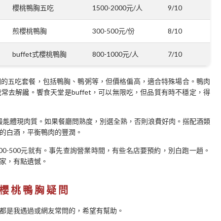
櫻桃鴨胸五吃
1500-2000元/人
9/10
煎櫻桃鴨胸
300-500元/份
8/10
buffet式櫻桃鴨胸
800-1000元/人
7/10
們的五吃套餐，包括鴨胸、鴨粥等，但價格偏高，適合特殊場合。鴨肉
去解饞。饗食天堂是buffet，可以無限吃，但品質有時不穩定，得
re，最能體現肉質。如果餐廳問熟度，別選全熟，否則浪費好肉。搭配酒類
的白酒，平衡鴨肉的豐潤。
0-500元就有。事先查詢營業時間，有些名店要預約，別白跑一趟。
家，有點遺憾。
櫻桃鴨胸疑問
都是我遇過或網友常問的，希望有幫助。