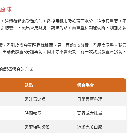
原味
溫，這樣煎起來受熱均勻。然後用紙巾吸乾表面水分，這步很重要，不
助脂肪融化，煎出來更酥脆。調味的話，簡單鹽和胡椒就夠，別加太多
鐘，看到皮變金黃酥脆就翻面。另一面煎3-5分鐘，看厚度調整。我喜
樣最嫩。出鍋後靜置5分鐘再切，肉汁才不會流失。有一次我沒靜置直接切，
你選擇適合的方式：
缺點
適合場合
需注意火候
日常家庭料理
時間較長
宴客或大批量
需要特殊設備
追求完美口感