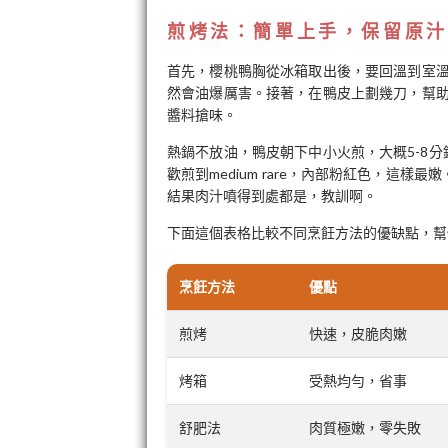
煎烤法：簡單上手，保留原汁
首先，櫻桃鴨胸從冰箱取出後，要回溫到室
然會油爆厲害。接著，在鴨皮上劃幾刀，幫
醬料搶味。
熱鍋不放油，鴨皮朝下中小火煎，大概5-8分
歡煎到medium rare，內部粉紅色，這
結果肉汁噴得到處都是，教訓啊。
下面這個表格比較不同烹飪方法的優缺點，幫
烹飪方法
優點
煎烤
快速，皮脆肉嫩
烤箱
受熱均勻，省事
舒肥法
肉質極嫩，零失敗