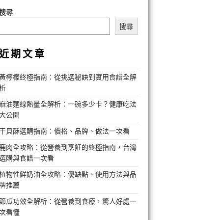
搜尋
搜尋
近期文章
黃檸檬終極指南：從挑選秘訣到實用食譜全解
析
麻油麵線熱量全解析：一碗多少卡？健康吃法
大公開
干貝酥選購指南：價格、品牌、做法一次看
鹿肉全攻略：從營養到烹飪的終極指南，台灣
選購與食譜一次看
植物性鮮奶油全攻略：優缺點、使用方法與品
牌推薦
節瓜功效全解析：從營養到食療，驚人好處一
次看懂