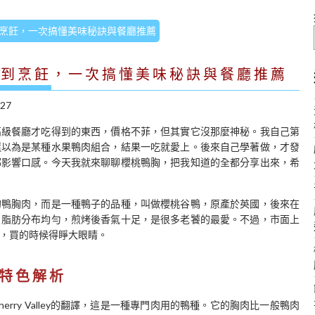
烹飪，一次搞懂美味秘訣與餐廳推薦
購到烹飪，一次搞懂美味秘訣與餐廳推薦
/27
高級餐廳才吃得到的東西，價格不菲，但其實它沒那麼神秘。我自己第
還以為是某種水果鴨肉組合，結果一吃就愛上。後來自己學著做，才發
都影響口感。今天我就來聊聊櫻桃鴨胸，把我知道的全都分享出來，希
的鴨胸肉，而是一種鴨子的品種，叫做櫻桃谷鴨，原產於英國，後來在
，脂肪分布均勻，煎烤後香氣十足，是很多老饕的最愛。不過，市面上
，買的時候得睜大眼睛。
特色解析
rry Valley的翻譯，這是一種專門肉用的鴨種。它的胸肉比一般鴨肉