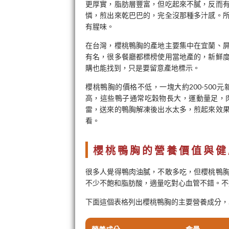
更厚實，脂肪層豐富，但吃起來不膩，反而
憐，煎出來乾巴巴的，完全沒那種多汁感。
有腥味。
在台灣，櫻桃鴨胸的產地主要集中在宜蘭、
有名，很多餐廳都標榜使用當地產的，新鮮
購也能找到，只是要留意產地標示。
櫻桃鴨胸的價格不低，一塊大約200-50
高，這些鴨子通常吃穀物長大，運動量足，
雷，送來的鴨胸解凍後出水太多，煎起來效
看。
櫻桃鴨胸的營養價值與健
很多人覺得鴨肉油膩，不敢多吃，但櫻桃鴨
不少不飽和脂肪酸，適量吃對心血管不錯。不
下面這個表格列出櫻桃鴨胸的主要營養成分，