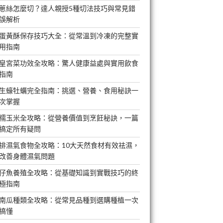
蔥絲怎麼切？達人親授5種切法技巧與常見錯
誤解析
蛋黃酥保存技巧大全：從常溫到冷凍的完整實
用指南
皇宮菜功效全攻略：驚人健康益處與實用飲食
指南
生蠔牡蠣完全指南：挑選、營養、食用秘訣一
次掌握
糯玉米全攻略：從營養價值到烹飪秘訣，一篇
搞定所有疑問
排濕氣食物全攻略：10大天然食材有效祛濕，
改善身體濕氣問題
仔魚養殖全攻略：從基礎知識到實戰技巧的終
極指南
南瓜種類全攻略：從常見品種到選購種植一次
搞懂