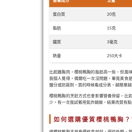
營養成分
含量
蛋白質
20克
脂肪
15克
鐵質
3毫克
熱量
250大卡
比起雞胸肉，櫻桃鴨胸的脂肪高一些，但風
我個人覺得，偶爾吃一次沒問題，畢竟美食
鹽分或防腐劑，買的時候看成分表，越簡單越
櫻桃鴨胸的烹飪方式也會影響營養保留，比
少。有一次我試著用氣炸鍋做，結果肉質有點
如何選購優質櫻桃鴨胸？
選櫻桃鴨胸不是看價格貴就好，得從外觀、