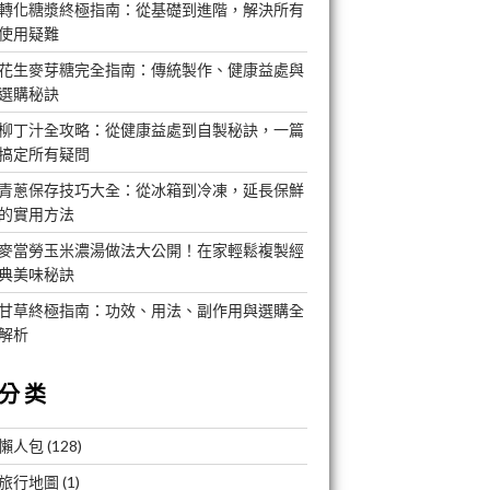
轉化糖漿終極指南：從基礎到進階，解決所有
使用疑難
花生麥芽糖完全指南：傳統製作、健康益處與
選購秘訣
柳丁汁全攻略：從健康益處到自製秘訣，一篇
搞定所有疑問
青蔥保存技巧大全：從冰箱到冷凍，延長保鮮
的實用方法
麥當勞玉米濃湯做法大公開！在家輕鬆複製經
典美味秘訣
甘草終極指南：功效、用法、副作用與選購全
解析
分类
懶人包
(128)
旅行地圖
(1)