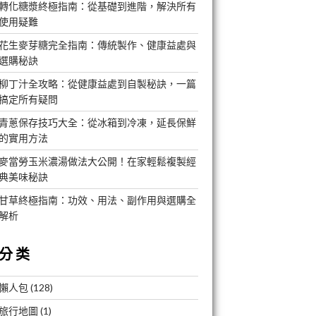
轉化糖漿終極指南：從基礎到進階，解決所有
使用疑難
花生麥芽糖完全指南：傳統製作、健康益處與
選購秘訣
柳丁汁全攻略：從健康益處到自製秘訣，一篇
搞定所有疑問
青蔥保存技巧大全：從冰箱到冷凍，延長保鮮
的實用方法
麥當勞玉米濃湯做法大公開！在家輕鬆複製經
典美味秘訣
甘草終極指南：功效、用法、副作用與選購全
解析
分类
懶人包
(128)
旅行地圖
(1)