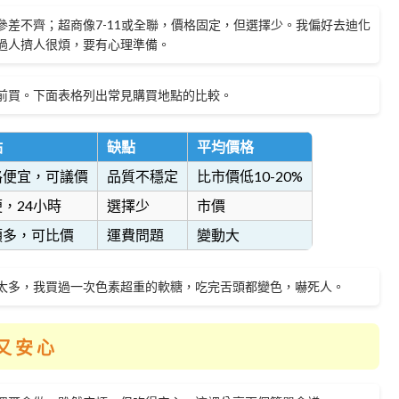
差不齊；超商像7-11或全聯，價格固定，但選擇少。我偏好去迪化
過人擠人很煩，要有心理準備。
前買。下面表格列出常見購買地點的比較。
點
缺點
平均價格
格便宜，可議價
品質不穩定
比市價低10-20%
，24小時
選擇少
市價
類多，可比價
運費問題
變動大
太多，我買過一次色素超重的軟糖，吃完舌頭都變色，嚇死人。
又安心