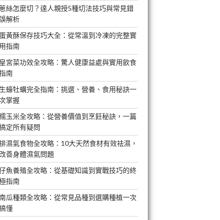
蔥絲怎麼切？達人親授5種切法技巧與常見錯
誤解析
蛋黃酥保存技巧大全：從常溫到冷凍的完整實
用指南
皇宮菜功效全攻略：驚人健康益處與實用飲食
指南
生蠔牡蠣完全指南：挑選、營養、食用秘訣一
次掌握
糯玉米全攻略：從營養價值到烹飪秘訣，一篇
搞定所有疑問
排濕氣食物全攻略：10大天然食材有效祛濕，
改善身體濕氣問題
仔魚養殖全攻略：從基礎知識到實戰技巧的終
極指南
南瓜種類全攻略：從常見品種到選購種植一次
搞懂