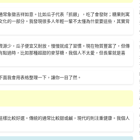
通常象徵吉祥如意。比如瓜子代表「抓銀」，吃了會發財；糖果則寓
文化的一部分。我發現很多人年輕一輩不太懂為什麼要這些，其實背
資源少，瓜子便宜又耐放，慢慢就成了習慣。現在物質豐富了，但傳
有點過時，比如那種超甜的麥芽糖，我個人不太愛，但長輩就是喜
下面我會用表格整理一下，讓你一目了然。
這樣比較好選。傳統的通常比較甜或鹹，現代的則注重健康。我個人