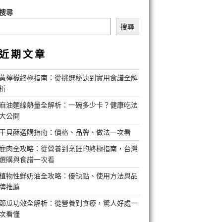
搜尋
搜尋
近期文章
黃檸檬終極指南：從挑選秘訣到實用食譜全解
析
麻油麵線熱量全解析：一碗多少卡？健康吃法
大公開
干貝酥選購指南：價格、品牌、做法一次看
鹿肉全攻略：從營養到烹飪的終極指南，台灣
選購與食譜一次看
植物性鮮奶油全攻略：優缺點、使用方法與品
牌推薦
節瓜功效全解析：從營養到食療，驚人好處一
次看懂