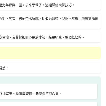
過完年都胖一圈，後來學乖了。這裡歸納幾個技巧。
直抓。其次，搭配茶水解膩，比如烏龍茶。我個人覺得，傳統零嘴像
容易壞。我曾經把開心果放冰箱，結果吸味，整個怪怪的。
疑惑。
以加堅果。看家庭習慣，我家必買開心果。