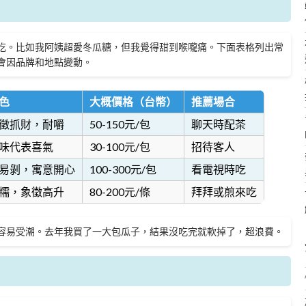
吃。比如我阿姨超愛冬瓜糖，但我覺得甜到喉嚨痛。下面表格列出常
會因品牌和地點變動。
色
大概價格（台幣）
推薦場合
徵抓財，耐嚼
50-150元/包
聊天時配茶
味代表喜氣
30-100元/包
招待客人
易剝，寓意開心
100-300元/包
看電視時吃
糯，象徵高升
80-200元/條
拜拜或煎來吃
容易受潮。去年我買了一大包瓜子，結果沒吃完就軟掉了，超浪費。