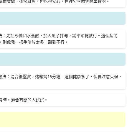
偶爾會做，雖然麻煩，但吃得安心。這裡分享兩個簡單食譜。
做法：先把砂糖和水煮融，加入瓜子拌勻，鋪平晾乾就行。這個超簡
，別像我一樣手滑放太多，甜到不行。
。做法：混合後壓實，烤箱烤15分鐘。這個健康多了，但要注意火候，
費時。適合有閒的人試試。