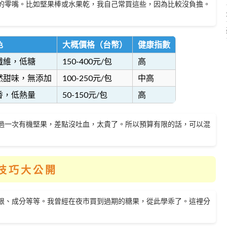
的零嘴。比如堅果棒或水果乾，我自己常買這些，因為比較沒負擔。
色
大概價格（台幣）
健康指數
纖維，低糖
150-400元/包
高
然甜味，無添加
100-250元/包
中高
香，低熱量
50-150元/包
高
過一次有機堅果，差點沒吐血，太貴了。所以預算有限的話，可以混
技巧大公開
限、成分等等。我曾經在夜市買到過期的糖果，從此學乖了。這裡分