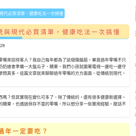
現代必買清單，健康吃法一次搞懂
統與現代必買清單，健康吃法一次搞懂
/28
零嘴來招待客人？我自己每年都為了這個傷腦筋，畢竟過年零嘴不只
奶奶總會準備一大盤瓜子、糖果，我們小孩就圍著電視一邊吃一邊守
學問真多。這篇文章就來聊聊過年零嘴的方方面面，從傳統到現代，
西嗎？但其實現在變化可多了，除了傳統的，還有很多健康新選擇。
的糖果，也遇過保存不當的零嘴，所以想分享一些實用經驗。廢話不
過年一定要吃？