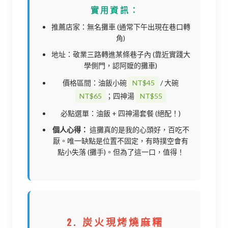
實用資訊：
推薦店家：無名攤車 (通常下午出現在巷口轉
角)
地址：敬業三路轉進某條巷子內 (靠近實踐大
學側門，認阿嬤的攤車)
價格區間：油飯小碗
NT$45
/ 大碗
NT$65
；四神湯
NT$55
必點選單：油飯 + 四神湯套餐 (絕配！)
個人心得：
這攤真的是我的心頭好，百吃不
厭。唯一缺點是位置不固定，有時撲空會有
點小失落 (攤手)。但為了這一口，值得！
2. 炭火現烤燒麻糬