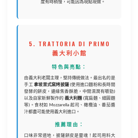
度有時稍慢，可能因為現點現做。
5. TRATTORIA DI PRIMO
義大利小館
特色與亮點：
由義大利老闆主理，堅持傳統做法。最出名的是
手工
拿坡里式窯烤披薩
(使用進口麵粉和長時間
發酵的餅皮，邊緣焦香酥脆，中間濕潤有嚼勁)
以及自家新鮮製作的
義大利麵
(寬扁麵、細圓麵
等)。食材如 Mozzarella 起司、橄欖油、番茄醬
汁都盡可能使用義大利進口。
推薦理由：
口味非常道地，披薩餅皮是靈魂！起司用料大