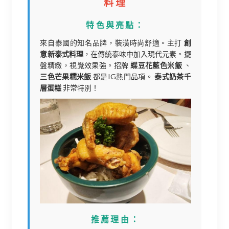
料理
特色與亮點：
來自泰國的知名品牌，裝潢時尚舒適。主打
創
意新泰式料理
，在傳統泰味中加入現代元素。擺
盤精緻，視覺效果強。招牌
蝶豆花藍色米飯
、
三色芒果糯米飯
都是IG熱門品項。
泰式奶茶千
層蛋糕
非常特別！
推薦理由：