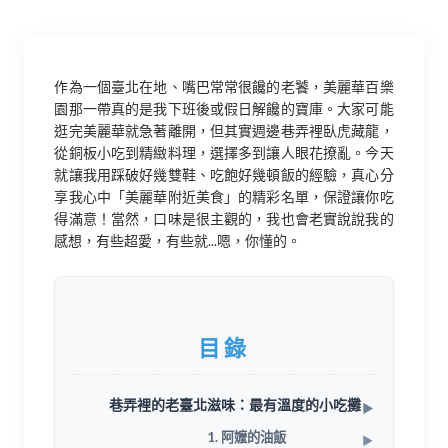
作為一個臺北在地、嘴巴常常很饞的老饕，美麗華百樂
園那一帶真的是我下班後或假日解饞的寶庫。大家可能
逛完美麗華就急著離開，但其實週邊巷弄裡臥虎藏龍，
從銅板小吃到精緻料理，選擇多到讓人眼花撩亂。今天
就讓我用踩破好幾雙鞋、吃飽好幾頓飯的經驗，真心分
享我心中「美麗華附近美食」的精彩名單，保證讓你吃
得滿意！當然，口味是很主觀的，我也會老實說說我的
感想，有些超愛，有些就...嗯，你懂的。
目錄
巷弄裡的老臺北滋味：最有溫度的小吃攤
1. 阿嬤的油飯