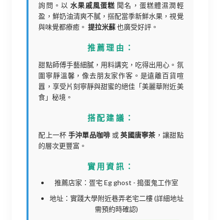
詢問。以
水果戚風蛋糕
聞名，蛋糕體濕潤輕
盈，鮮奶油清爽不膩，搭配當季新鮮水果，視覺
與味覺都療癒。
提拉米蘇
也廣受好評。
推薦理由：
甜點師傅手藝細膩，用料講究，吃得出用心。氛
圍寧靜溫馨，像去朋友家作客。是遠離百貨喧
囂，享受片刻寧靜與甜蜜的絕佳「美麗華附近美
食」秘境。
搭配建議：
配上一杯
手沖單品咖啡
或
英國唐寧茶
，讓甜點
的層次更豐富。
實用資訊：
推薦店家：疍宅 Eg ghost - 搗蛋鬼工作室
地址：實踐大學附近巷弄老宅二樓 (詳細地址
需預約時確認)