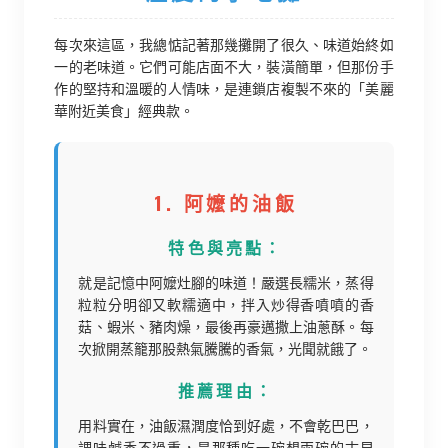
每次來這區，我總惦記著那幾攤開了很久、味道始終如
一的老味道。它們可能店面不大，裝潢簡單，但那份手
作的堅持和溫暖的人情味，是連鎖店複製不來的「美麗
華附近美食」經典款。
1. 阿嬤的油飯
特色與亮點：
就是記憶中阿嬤灶腳的味道！嚴選長糯米，蒸得
粒粒分明卻又軟糯適中，拌入炒得香噴噴的香
菇、蝦米、豬肉燥，最後再豪邁撒上油蔥酥。每
次掀開蒸籠那股熱氣騰騰的香氣，光聞就餓了。
推薦理由：
用料實在，油飯濕潤度恰到好處，不會乾巴巴，
調味鹹香不過重，是那種吃一碗想兩碗的古早