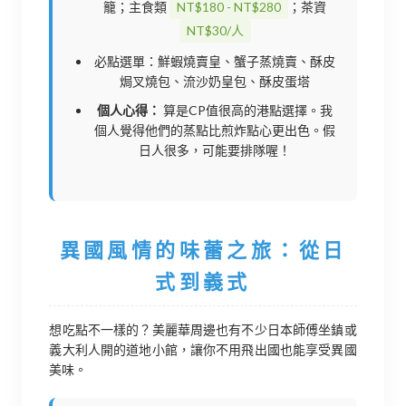
籠；主食類
NT$180 - NT$280
；茶資
NT$30/人
必點選單：鮮蝦燒賣皇、蟹子蒸燒賣、酥皮
焗叉燒包、流沙奶皇包、酥皮蛋塔
個人心得：
算是CP值很高的港點選擇。我
個人覺得他們的蒸點比煎炸點心更出色。假
日人很多，可能要排隊喔！
異國風情的味蕾之旅：從日
式到義式
想吃點不一樣的？美麗華周邊也有不少日本師傅坐鎮或
義大利人開的道地小館，讓你不用飛出國也能享受異國
美味。