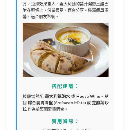
方，拉絲效果驚人。義大利麵的醬汁濃鬱且能巴
附在麵條上。份量很足，適合分享。裝潢簡單溫
馨，適合朋友聚餐。
搭配建議：
披薩當然配
義大利氣泡水
或
House Wine
。點
個
綜合開胃冷盤
(Antipasto Misto) 或
芝麻葉沙
拉
作為前菜開胃很適合。
實用資訊：