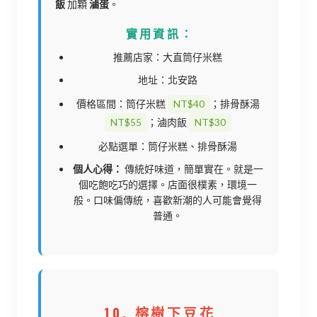
飯
加顆
滷蛋
。
實用資訊：
推薦店家：大直筒仔米糕
地址：北安路
價格區間：筒仔米糕
NT$40
；排骨酥湯
NT$55
；滷肉飯
NT$30
必點選單：筒仔米糕、排骨酥湯
個人心得：
傳統好味道，簡單實在。就是一
個吃飽吃巧的選擇。店面很樸素，環境一
般。口味偏傳統，喜歡新潮的人可能會覺得
普通。
10. 榕樹下豆花