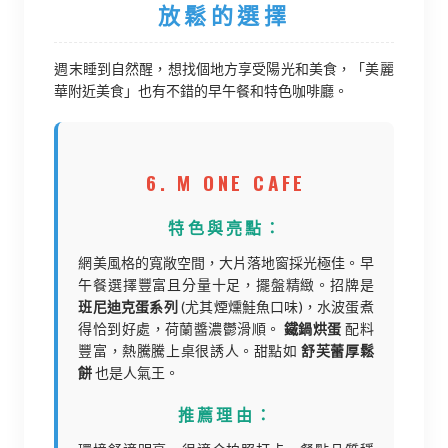
放鬆的選擇
週末睡到自然醒，想找個地方享受陽光和美食，「美麗
華附近美食」也有不錯的早午餐和特色咖啡廳。
6. M ONE CAFE
特色與亮點：
網美風格的寬敞空間，大片落地窗採光極佳。早
午餐選擇豐富且分量十足，擺盤精緻。招牌是
班尼迪克蛋系列
(尤其煙燻鮭魚口味)，水波蛋煮
得恰到好處，荷蘭醬濃鬱滑順。
鐵鍋烘蛋
配料
豐富，熱騰騰上桌很誘人。甜點如
舒芙蕾厚鬆
餅
也是人氣王。
推薦理由：