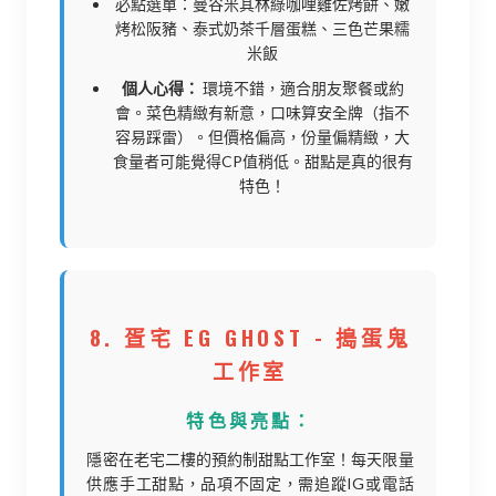
必點選單：曼谷米其林綠咖哩雞佐烤餅、嫩
烤松阪豬、泰式奶茶千層蛋糕、三色芒果糯
米飯
個人心得：
環境不錯，適合朋友聚餐或約
會。菜色精緻有新意，口味算安全牌（指不
容易踩雷）。但價格偏高，份量偏精緻，大
食量者可能覺得CP值稍低。甜點是真的很有
特色！
8. 疍宅 EG GHOST - 搗蛋鬼
工作室
特色與亮點：
隱密在老宅二樓的預約制甜點工作室！每天限量
供應手工甜點，品項不固定，需追蹤IG或電話