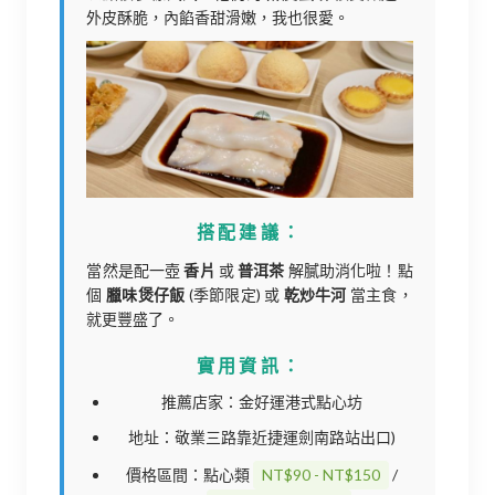
外皮酥脆，內餡香甜滑嫩，我也很愛。
搭配建議：
當然是配一壺
香片
或
普洱茶
解膩助消化啦！點
個
臘味煲仔飯
(季節限定) 或
乾炒牛河
當主食，
就更豐盛了。
實用資訊：
推薦店家：金好運港式點心坊
地址：敬業三路靠近捷運劍南路站出口)
價格區間：點心類
NT$90 - NT$150
/