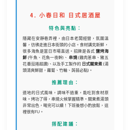
4. 小春日和 日式居酒屋
特色與亮點：
隱藏在安靜巷弄裡，由日本老闆經營，氛圍溫
馨，彷彿走進日本街頭的小店。食材講究新鮮，
很多海魚是當日市場直送。招牌是各式
鹽烤海
鮮
(午魚、花魚一夜幹)、
串燒
(雞肉蔥串、豬五
花番茄捲超讚)、以及手工製作的
日式關東煮
(湯
頭清爽鮮甜，蘿蔔、竹輪、蒟蒻必點)。
推薦理由：
道地的日式風味，調味不過重，能吃到食材原
味。烤功了得，串燒火候掌握精準。關東煮湯頭
非常出色，喝完可以續！下班後想小酌放鬆，這
裡很有FU。
搭配建議：