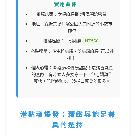
實用資訊：
推薦店家：幸福麻糬攤 (傍晚開始營業)
地址：靠近美堤河濱公園入口附近的小夜市
攤位
價格區間：一份兩顆
NT$50
必點選單：花生粉麻糬、芝麻粉麻糬 (可以雙
拼！)
個人心得：
熱愛這種傳統甜點！炭烤香氣真
的無敵。有時候人多要等一下，但老闆動作
算快。記得趁熱吃，冷掉口感會差很多。
港點魂爆發：精緻與飽足兼
具的選擇