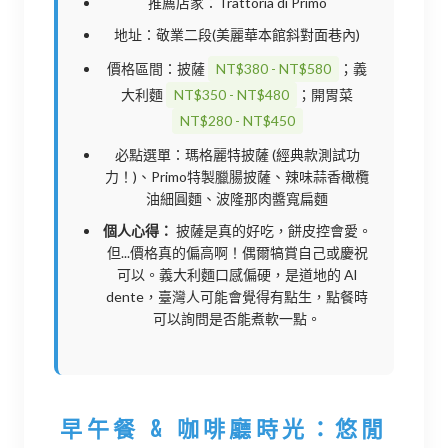
推薦店家：Trattoria di Primo
地址：敬業二段(美麗華本館斜對面巷內)
價格區間：披薩
NT$380 - NT$580
；義
大利麵
NT$350 - NT$480
；開胃菜
NT$280 - NT$450
必點選單：瑪格麗特披薩 (經典款測試功
力！)、Primo特製臘腸披薩、辣味蒜香橄欖
油細圓麵、波隆那肉醬寬扁麵
個人心得：
披薩是真的好吃，餅皮控會愛。
但...價格真的偏高啊！偶爾犒賞自己或慶祝
可以。義大利麵口感偏硬，是道地的 Al
dente，臺灣人可能會覺得有點生，點餐時
可以詢問是否能煮軟一點。
早午餐 & 咖啡廳時光：悠閒