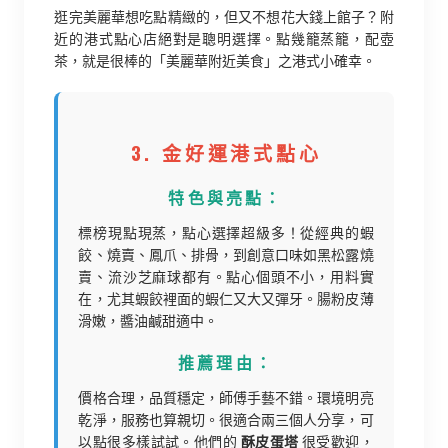
逛完美麗華想吃點精緻的，但又不想花大錢上館子？附
近的港式點心店絕對是聰明選擇。點幾籠蒸籠，配壺
茶，就是很棒的「美麗華附近美食」之港式小確幸。
3. 金好運港式點心
特色與亮點：
標榜現點現蒸，點心選擇超級多！從經典的蝦
餃、燒賣、鳳爪、排骨，到創意口味如黑松露燒
賣、流沙芝麻球都有。點心個頭不小，用料實
在，尤其蝦餃裡面的蝦仁又大又彈牙。腸粉皮薄
滑嫩，醬油鹹甜適中。
推薦理由：
價格合理，品質穩定，師傅手藝不錯。環境明亮
乾淨，服務也算親切。很適合兩三個人分享，可
以點很多樣試試。他們的
酥皮蛋塔
很受歡迎，