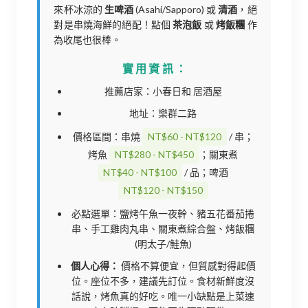
來杯冰涼的
生啤酒
(Asahi/Sapporo) 或
清酒
，絕
對是串燒海鮮的絕配！點個
茶泡飯
或
烤飯糰
作
為收尾也很棒。
實用資訊：
推薦店家：小春日和 居酒屋
地址：樂群二路
價格區間：串燒
NT$60 - NT$120
/ 串；
烤魚
NT$280 - NT$450
；關東煮
NT$40 - NT$100
/ 品；啤酒
NT$120 - NT$150
必點選單：鹽烤午魚一夜幹、豬五花番茄捲
串、手工雞肉丸串、關東煮綜合盤、烤飯糰
(明太子/鮭魚)
個人心得：
價格不算便宜，但質感對得起價
位。座位不多，建議先訂位。食材新鮮度沒
話說，烤魚真的好吃。唯一小缺點是上菜速