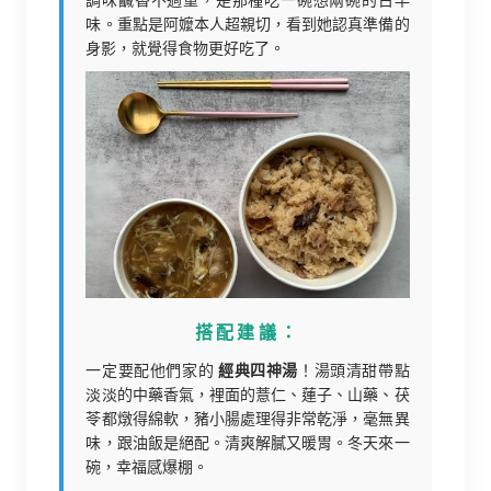
味。重點是阿嬤本人超親切，看到她認真準備的
身影，就覺得食物更好吃了。
搭配建議：
一定要配他們家的
經典四神湯
！湯頭清甜帶點
淡淡的中藥香氣，裡面的薏仁、蓮子、山藥、茯
苓都燉得綿軟，豬小腸處理得非常乾淨，毫無異
味，跟油飯是絕配。清爽解膩又暖胃。冬天來一
碗，幸福感爆棚。