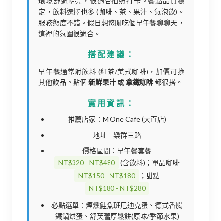
環境舒適明亮，很適合拍照打卡。餐點品質穩
定，飲料選擇也多 (咖啡、茶、果汁、氣泡飲)。
服務態度不錯。假日想悠閒吃個早午餐聊聊天，
這裡的氛圍很適合。
搭配建議：
早午餐通常附飲料 (紅茶/美式咖啡)，加價可換
其他飲品。點個
新鮮果汁
或
拿鐵咖啡
都很搭。
實用資訊：
推薦店家：M One Cafe (大直店)
地址：樂群三路
價格區間：早午餐套餐
NT$320 - NT$480
(含飲料)；單品咖啡
NT$150 - NT$180
；甜點
NT$180 - NT$280
必點選單：煙燻鮭魚班尼迪克蛋、德式香腸
鐵鍋烘蛋、舒芙蕾厚鬆餅(原味/季節水果)