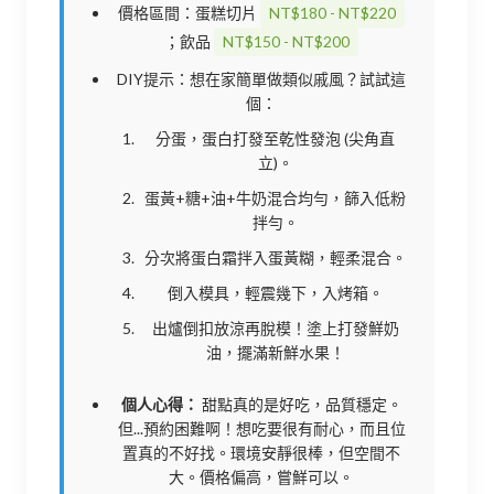
價格區間：蛋糕切片
NT$180 - NT$220
；飲品
NT$150 - NT$200
DIY提示：想在家簡單做類似戚風？試試這
個：
分蛋，蛋白打發至乾性發泡 (尖角直
立)。
蛋黃+糖+油+牛奶混合均勻，篩入低粉
拌勻。
分次將蛋白霜拌入蛋黃糊，輕柔混合。
倒入模具，輕震幾下，入烤箱。
出爐倒扣放涼再脫模！塗上打發鮮奶
油，擺滿新鮮水果！
個人心得：
甜點真的是好吃，品質穩定。
但...預約困難啊！想吃要很有耐心，而且位
置真的不好找。環境安靜很棒，但空間不
大。價格偏高，嘗鮮可以。