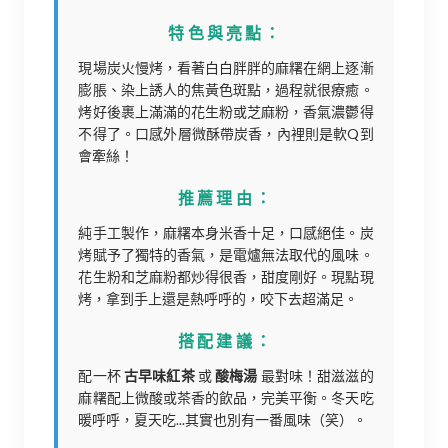
特色與亮點：
現場炭火慢烤，看著白白胖胖的麻糬在網上逐漸
膨脹、染上誘人的焦黃色斑點，過程就很療癒。
烤好後裹上滿滿的花生粉或芝麻粉，香氣濃鬱得
不得了。口感外層微酥帶炭香，內裡則是軟Q到
會牽絲！
推薦理由：
純手工製作，麻糬本身米香十足，口感絕佳。炭
烤賦予了獨特的香氣，是電爐無法取代的風味。
花生粉和芝麻粉都炒得很香，甜度剛好。現點現
烤，拿到手上還是熱呼呼的，咬下去超滿足。
搭配建議：
配一杯
古早味紅茶
或
酸梅湯
最對味！甜滋滋的
麻糬配上微酸或茶香的飲品，完美平衡。冬天吃
暖呼呼，夏天吃...其實也別有一番風味（笑）。