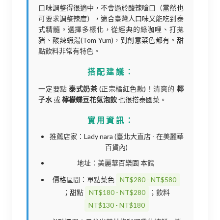
口味調整得很適中，不會過於酸辣嗆口（當然也
可要求調整辣度），適合臺灣人口味又能吃到泰
式精髓。選擇多樣化，從經典的綠咖哩、打拋
豬、酸辣蝦湯(Tom Yum)，到創意菜色都有。甜
點飲料非常有特色。
搭配建議：
一定要點
泰式奶茶
(正宗橘紅色款)！清爽的
椰
子水
或
檸檬蝶豆花氣泡飲
也很搭泰國菜。
實用資訊：
推薦店家：Lady nara (臺北大直店 - 在美麗華
百貨內)
地址：美麗華百樂園 本館
價格區間：單點菜色
NT$280 - NT$580
；甜點
NT$180 - NT$280
；飲料
NT$130 - NT$180