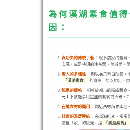
為何溪湖素食值得
因：
真功夫的傳統手藝：
很多店家的醬料
次感，或是特調的沙茶醬、辣椒醬，
驚人的多樣性：
別以為只有自助餐。
「溪湖素食」
的蹤影。想吃飽足、想
親民的價格：
相較於都市的精緻蔬食
元上下就能享用豐盛的套餐或火鍋，C
在地食材的運用：
鄰近西螺蔬果產地
社群的溫暖連結：
在溪湖吃素，常常
這種「家」的感覺，是
「溪湖素食」