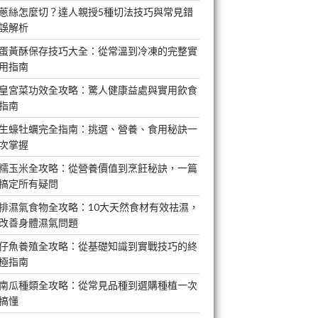
蔥絲怎麼切？達人親授5種切法技巧與常見錯
誤解析
蛋黃酥保存技巧大全：從常溫到冷凍的完整實
用指南
皇宮菜功效全攻略：驚人健康益處與實用飲食
指南
生蠔牡蠣完全指南：挑選、營養、食用秘訣一
次掌握
糯玉米全攻略：從營養價值到烹飪秘訣，一篇
搞定所有疑問
排濕氣食物全攻略：10大天然食材有效祛濕，
改善身體濕氣問題
仔魚養殖全攻略：從基礎知識到實戰技巧的終
極指南
南瓜種類全攻略：從常見品種到選購種植一次
搞懂