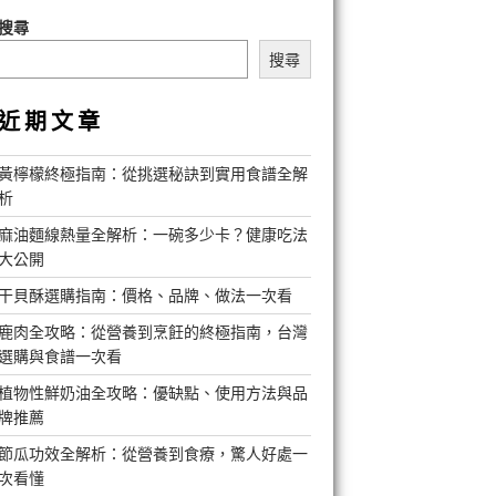
搜尋
搜尋
近期文章
黃檸檬終極指南：從挑選秘訣到實用食譜全解
析
麻油麵線熱量全解析：一碗多少卡？健康吃法
大公開
干貝酥選購指南：價格、品牌、做法一次看
鹿肉全攻略：從營養到烹飪的終極指南，台灣
選購與食譜一次看
植物性鮮奶油全攻略：優缺點、使用方法與品
牌推薦
節瓜功效全解析：從營養到食療，驚人好處一
次看懂