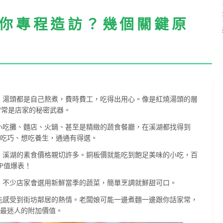
你專程造訪？幾個關鍵原
、湯頭都是自己熬煮，費時費工，吃得出用心。像是紅燒湯頭的層
常常是店家的秘密武器。
小吃攤、麵店、火鍋、甚至是精緻的蔬食餐廳，在溪湖都找得到
吃巧、想吃養生，通通有得選。
，溪湖的素食價格親切許多。銅板價就能吃到飽足美味的小吃，百
P值爆表！
，不少店家會選用新鮮當季的蔬菜，簡單烹調就鮮甜可口。
能感受到街坊鄰居的熱情。老闆娘可能一邊煮麵一邊跟你話家常，
最迷人的附加價值。