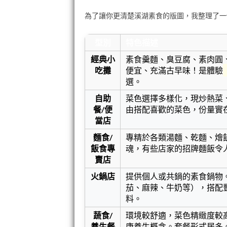
為了讓你更清楚溪湖素食的版圖，我整理了一
型別
特色描述
經典小
素食羹麵、臭豆腐、素肉圓
吃攤
便宜、充滿古早味！是體驗
選。
自助
菜色選擇多樣化，現炒熱菜
餐/便
由搭配喜歡的菜色，份量實
當店
麵食/
專精於各類湯麵、乾麵、燴
飯食專
魂，有些店家的招牌麵飯令
賣店
火鍋店
提供個人或共鍋的素食鍋物
茄、麻辣、牛奶等），搭配
料。
蔬食/
環境較舒適，菜色精緻度較
養生餐
康養生概念。套餐形式居多