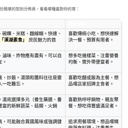
份簡單的型別分佈表，看看哪種最對你的胃：
適合物件
、碗粿、米糕、麵線糊。快速、
喜歡傳統小吃、想快速解
「溪湖素食」
庶民魅力的首
決一餐、預算有限者。
、滷味、炸物應有盡有。可以自
想多吃幾樣菜、注重營養
在。
均衡、需外帶便當者。
飯、炒飯。湯頭和醬料往往是靈
喜歡吃麵或飯為主餐、想
人一吃難忘。
品嚐店家招牌主食者。
。湯底選擇多元（養生藥膳、番
喜歡熱呼呼鍋物、親友聚
豐富的新鮮蔬菜、菇類、火鍋
餐、想吃得豐盛滿足者。
高，可能融合異國風味或強調健
追求用餐環境、想品嚐精
。
緻蔬食料理、注重養生