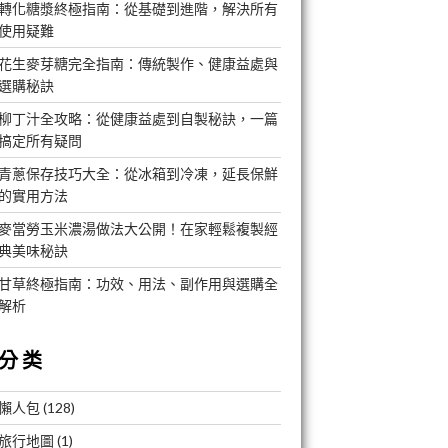
轉化糖漿終極指南：從基礎到進階，解決所有
使用疑難
花生麥芽糖完全指南：傳統製作、健康益處與
選購秘訣
柳丁汁全攻略：從健康益處到自製秘訣，一篇
搞定所有疑問
青蔥保存技巧大全：從冰箱到冷凍，延長保鮮
的實用方法
麥當勞玉米濃湯做法大公開！在家輕鬆複製經
典美味秘訣
甘草終極指南：功效、用法、副作用與選購全
解析
分类
懶人包
(128)
旅行地圖
(1)