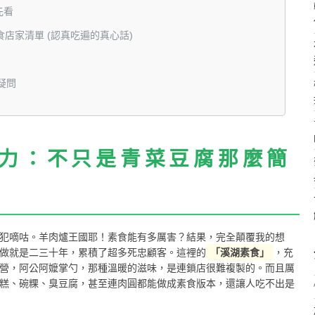
先看
店家清單 (認真吃遍的真心話)
疑問
力：不只是青菜豆腐那麼簡
犯嘀咕。羊肉爐王國耶！素食能有多厲害？結果，完全顛覆我的想
做就是二三十年，累積了超多死忠顧客。這裡的
「溪湖素食」
，充
營，阿公阿嬤掌勺，那種溫暖的滋味，是連鎖店很難複製的。而且厲
糕、碗粿、臭豆腐，甚至連肉圓都能做成素食版本，還讓人吃不出是