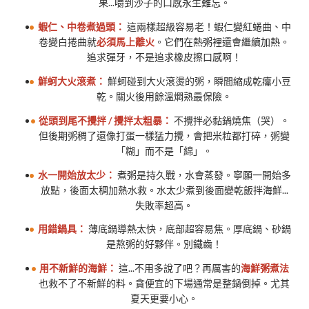
果...嚼到沙子的口感永生難忘。
蝦仁、中卷煮過頭：
這兩樣超級容易老！蝦仁變紅蜷曲、中
卷變白捲曲就
必須馬上離火
。它們在熱粥裡還會繼續加熱。
追求彈牙，不是追求橡皮擦口感啊！
鮮蚵大火滾煮：
鮮蚵碰到大火滾燙的粥，瞬間縮成乾癟小豆
乾。關火後用餘溫燜熟最保險。
從頭到尾不攪拌 / 攪拌太粗暴：
不攪拌必黏鍋燒焦（哭）。
但後期粥稠了還像打蛋一樣猛力攪，會把米粒都打碎，粥變
「糊」而不是「綿」。
水一開始放太少：
煮粥是持久戰，水會蒸發。寧願一開始多
放點，後面太稠加熱水救。水太少煮到後面變乾飯拌海鮮...
失敗率超高。
用錯鍋具：
薄底鍋導熱太快，底部超容易焦。厚底鍋、砂鍋
是熬粥的好夥伴。別鐵齒！
用不新鮮的海鮮：
這...不用多說了吧？再厲害的
海鮮粥煮法
也救不了不新鮮的料。貪便宜的下場通常是整鍋倒掉。尤其
夏天更要小心。