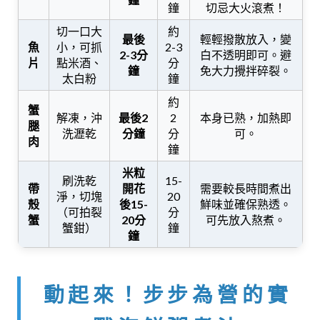
鐘
切忌大火滾煮！
切一口大
約
最後
輕輕撥散放入，變
魚
小，可抓
2-3
2-3分
白不透明即可。避
片
點米酒、
分
鐘
免大力攪拌碎裂。
太白粉
鐘
約
蟹
解凍，沖
最後2
2
本身已熟，加熱即
腿
洗瀝乾
分鐘
分
可。
肉
鐘
米粒
刷洗乾
15-
帶
開花
需要較長時間煮出
淨，切塊
20
殼
後15-
鮮味並確保熟透。
（可拍裂
分
蟹
20分
可先放入熬煮。
蟹鉗）
鐘
鐘
動起來！步步為營的實