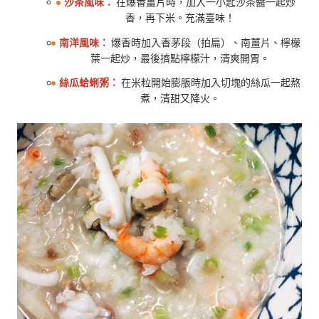
沙茶風味：
在爆香薑片時，加入一小匙沙茶醬一起炒
香，再下米。充滿臺味！
南洋風味：
爆香時加入香茅段（拍扁）、南薑片、檸檬
葉一起炒，最後擠點檸檬汁，清爽開胃。
絲瓜蛤蜊粥：
在米粒開始膨脹時加入切塊的絲瓜一起熬
煮，清甜又降火。