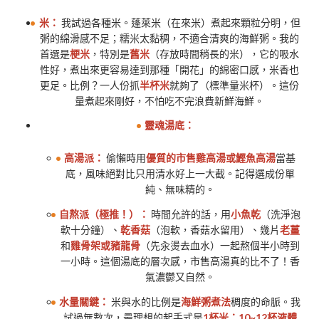
米：
我試過各種米。蓬萊米（在來米）煮起來顆粒分明，但
粥的綿滑感不足；糯米太黏稠，不適合清爽的海鮮粥。我的
首選是
梗米
，特別是
舊米
（存放時間稍長的米），它的吸水
性好，煮出來更容易達到那種「開花」的綿密口感，米香也
更足。比例？一人份抓
半杯米
就夠了（標準量米杯）。這份
量煮起來剛好，不怕吃不完浪費新鮮海鮮。
靈魂湯底：
高湯派：
偷懶時用
優質的市售雞高湯或鰹魚高湯
當基
底，風味絕對比只用清水好上一大截。記得選成份單
純、無味精的。
自熬派（極推！）：
時間允許的話，用
小魚乾
（洗淨泡
軟十分鐘）、
乾香菇
（泡軟，香菇水留用）、幾片
老薑
和
雞骨架或豬龍骨
（先汆燙去血水）一起熬個半小時到
一小時。這個湯底的層次感，市售高湯真的比不了！香
氣濃鬱又自然。
水量關鍵：
米與水的比例是
海鮮粥煮法
稠度的命脈。我
試過無數次，最理想的起手式是
1杯米：10~12杯液體