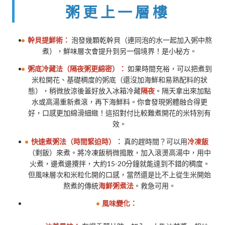
粥更上一層樓
幹貝提鮮術：
泡發幾顆乾幹貝（連同泡的水一起加入粥中熬
煮），鮮味層次會提升到另一個境界！是小秘方。
粥底冷藏法（隔夜粥更綿密）：
如果時間充裕，可以把煮到
米粒開花、基礎稠度的粥底（還沒加海鮮和易熟配料的狀
態），稍微放涼後蓋好放入冰箱冷藏
隔夜
。隔天拿出來加點
水或高湯重新煮滾，再下海鮮料。你會發現粥體融合得更
好，口感更加綿滑細緻！這招對付比較難煮開花的米特別有
效。
快速煮粥法（時間緊迫時）：
真的趕時間？可以用
冷凍飯
（剩飯）來煮。將冷凍飯稍微搗散，加入滾燙高湯中，用中
火煮，邊煮邊攪拌，大約15-20分鐘就能達到不錯的稠度。
但風味層次和米粒化開的口感，當然還是比不上從生米開始
熬煮的傳統
海鮮粥煮法
。救急可用。
風味變化：