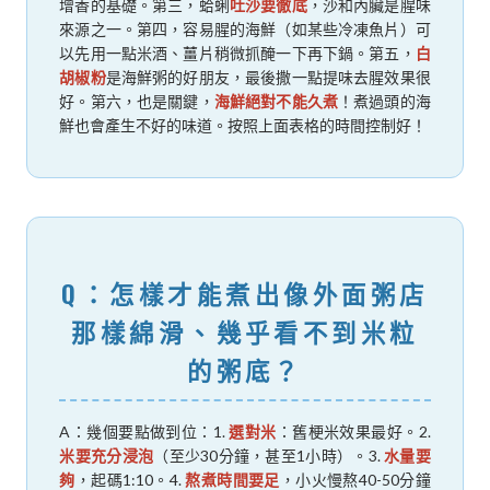
增香的基礎。第三，蛤蜊
吐沙要徹底
，沙和內臟是腥味
來源之一。第四，容易腥的海鮮（如某些冷凍魚片）可
以先用一點米酒、薑片稍微抓醃一下再下鍋。第五，
白
胡椒粉
是海鮮粥的好朋友，最後撒一點提味去腥效果很
好。第六，也是關鍵，
海鮮絕對不能久煮
！煮過頭的海
鮮也會產生不好的味道。按照上面表格的時間控制好！
Q：怎樣才能煮出像外面粥店
那樣綿滑、幾乎看不到米粒
的粥底？
A：幾個要點做到位：1.
選對米
：舊梗米效果最好。2.
米要充分浸泡
（至少30分鐘，甚至1小時）。3.
水量要
夠
，起碼1:10。4.
熬煮時間要足
，小火慢熬40-50分鐘