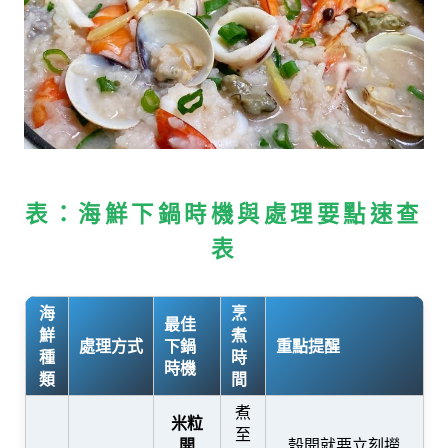
表：海鮮下鍋時機與處理要點速查
表
海
烹
最佳
鮮
煮
處理方式
下鍋
重點提醒
種
時
時機
類
間
煮
米粒
至
開
殼開就要立刻撈