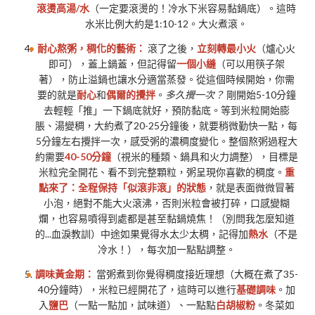
滾燙高湯/水
（一定要滾燙的！冷水下米容易黏鍋底）。這時
水米比例大約是1:10-12。大火煮滾。
耐心熬粥，稠化的藝術：
滾了之後，
立刻轉最小火
（爐心火
即可），蓋上鍋蓋，但記得留
一個小縫
（可以用筷子架
著），防止溢鍋也讓水分適當蒸發。從這個時候開始，你需
要的就是
耐心
和
偶爾的攪拌
。
多久攪一次？
剛開始5-10分鐘
去輕輕「推」一下鍋底就好，預防黏底。等到米粒開始膨
脹、湯變稠，大約煮了20-25分鐘後，就要稍微勤快一點，每
5分鐘左右攪拌一次，感受粥的濃稠度變化。整個熬粥過程大
約需要
40-50分鐘
（視米的種類、鍋具和火力調整），目標是
米粒完全開花、看不到完整顆粒，粥呈現你喜歡的稠度。
重
點來了：全程保持「似滾非滾」的狀態
，就是表面微微冒著
小泡，絕對不能大火滾沸，否則米粒會被打碎，口感變糊
爛，也容易噴得到處都是甚至黏鍋燒焦！（別問我怎麼知道
的...血淚教訓）中途如果覺得水太少太稠，記得加
熱水
（不是
冷水！），每次加一點點調整。
調味黃金期：
當粥煮到你覺得稠度接近理想（大概在煮了35-
40分鐘時），米粒已經開花了，這時可以進行
基礎調味
。加
入
鹽巴
（一點一點加，試味道）、一點點
白胡椒粉
。冬菜如