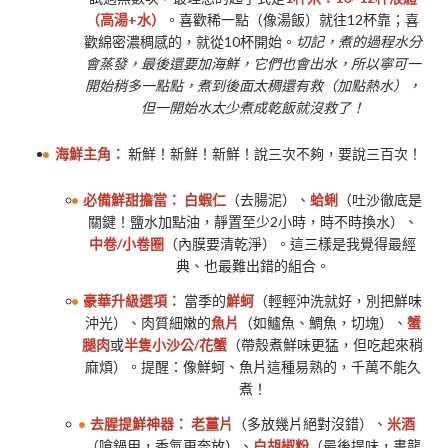
（高湯+水）
。喜歡稀一點（像湯飯）就往12杯靠；喜
歡綿密濃稠感的，就從10杯開始。
切記，煮的過程水分
會蒸發，最後還要加海鮮，它們也會出水，所以寧可一
開始稍多一點點，煮到後面太稠還有救（加點熱水），
但一開始水太少煮成乾飯就沒救了！
海鮮主角：
新鮮！新鮮！新鮮！說三次不夠，要說三百次！
必備鮮甜擔當：
白蝦仁
（去腸泥）、
蛤蜊
（吐沙徹底是
關鍵！鹽水加點油，靜置至少2小時，時不時換水）、
中卷/小卷圈
（內膜要清乾淨）。這三樣是我覺得最經
典、也最難出錯的組合。
豪華升級選項：
當季的
鮮蚵
（輕輕沖洗就好，別把鮮味
沖光）、肉質細嫩的
魚片
（如鱸魚、鯛魚，切塊）、
蟹
腿肉
或
半隻小沙公/花蟹
（帶殼煮鮮味更猛，但吃起來稍
麻煩）。提醒：像鮮蚵、魚片這種易熟的，千萬不能久
煮！
去腥提鮮神器：
老薑片
（多放幾片絕對沒錯）、
米酒
（嗆鍋用，香氣更奔放）、
白胡椒粉
（最後提味，畫龍