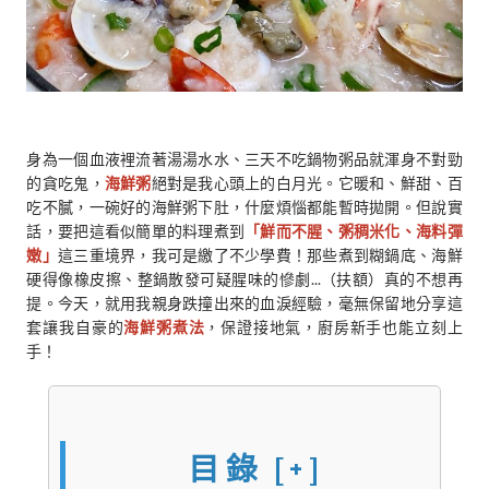
身為一個血液裡流著湯湯水水、三天不吃鍋物粥品就渾身不對勁
的貪吃鬼，
海鮮粥
絕對是我心頭上的白月光。它暖和、鮮甜、百
吃不膩，一碗好的海鮮粥下肚，什麼煩惱都能暫時拋開。但說實
話，要把這看似簡單的料理煮到
「鮮而不腥、粥稠米化、海料彈
嫩」
這三重境界，我可是繳了不少學費！那些煮到糊鍋底、海鮮
硬得像橡皮擦、整鍋散發可疑腥味的慘劇...（扶額）真的不想再
提。今天，就用我親身跌撞出來的血淚經驗，毫無保留地分享這
套讓我自豪的
海鮮粥煮法
，保證接地氣，廚房新手也能立刻上
手！
目錄
[+]