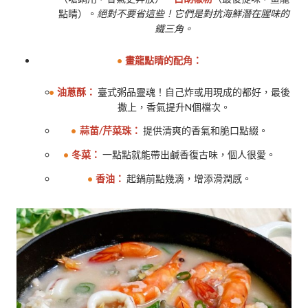
點睛）。
絕對不要省這些！它們是對抗海鮮潛在腥味的
鐵三角。
畫龍點睛的配角：
油蔥酥：
臺式粥品靈魂！自己炸或用現成的都好，最後
撒上，香氣提升N個檔次。
蒜苗/芹菜珠：
提供清爽的香氣和脆口點綴。
冬菜：
一點點就能帶出鹹香復古味，個人很愛。
香油：
起鍋前點幾滴，增添滑潤感。