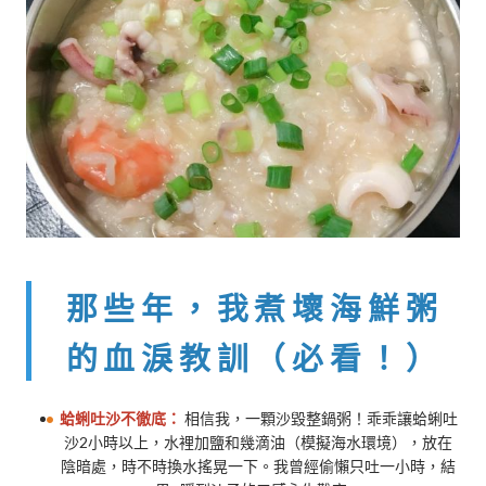
那些年，我煮壞海鮮粥
的血淚教訓（必看！）
蛤蜊吐沙不徹底：
相信我，一顆沙毀整鍋粥！乖乖讓蛤蜊吐
沙2小時以上，水裡加鹽和幾滴油（模擬海水環境），放在
陰暗處，時不時換水搖晃一下。我曾經偷懶只吐一小時，結