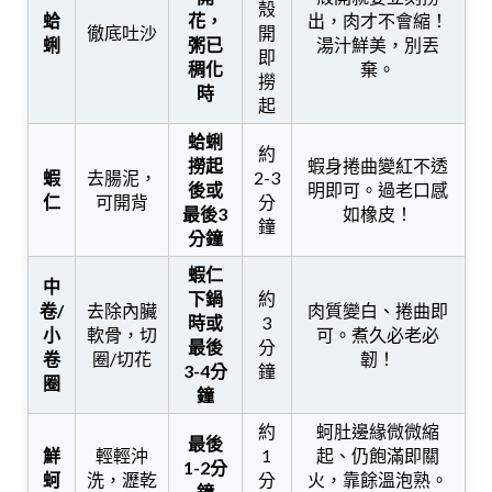
殼
蛤
花，
出，肉才不會縮！
徹底吐沙
開
蜊
粥已
湯汁鮮美，別丟
即
稠化
棄。
撈
時
起
蛤蜊
約
撈起
蝦身捲曲變紅不透
蝦
去腸泥，
2-3
後或
明即可。過老口感
仁
可開背
分
最後3
如橡皮！
鐘
分鐘
蝦仁
中
下鍋
約
卷/
去除內臟
肉質變白、捲曲即
時或
3
小
軟骨，切
可。煮久必老必
最後
分
卷
圈/切花
韌！
3-4分
鐘
圈
鐘
約
蚵肚邊緣微微縮
最後
鮮
輕輕沖
1
起、仍飽滿即關
1-2分
蚵
洗，瀝乾
分
火，靠餘溫泡熟。
鐘