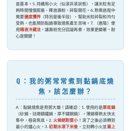
是基本。5. 持續用小火（似滾非滾狀態），讓米粒有足
夠時間慢慢膨脹、釋放澱粉、碎裂開花。6. 熬煮過程中
需要
適度攪拌
（特別是後半段），幫助米粒碎裂和均勻
受熱，也能預防黏鍋導致燒焦產生苦味。7. （進階）使
用
隔夜冷藏法
，讓澱粉充分回凝再煮，效果更顯著。耐
心是關鍵！
Q：我的粥常常煮到黏鍋底燒
焦，該怎麼辦？
A：黏鍋燒焦是熬粥大敵！請確認：1. 使用的是
厚底鍋
（砂鍋、琺瑯鑄鐵鍋、厚不鏽鋼鍋）。薄鍋導熱太快太
集中，極易焦底。2.
火候絕對要小
！滾了之後必須轉到
最小的爐心火。3.
初期水滾下米後
，立刻轉小火並
蓋上