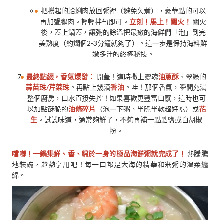
把撈起的蛤蜊肉放回粥裡（避免久煮），豪華點的可以
再加蟹腿肉。輕輕拌勻即可。
立刻！馬上！關火！
關火
後，蓋上鍋蓋，讓粥的餘溫把最嫩的海鮮們「泡」到完
美熟度（約燜個2-3分鐘就夠了）。這一步是保持海料鮮
嫩多汁的終極秘技。
最終點綴，香氣爆發：
開蓋！這時撒上靈魂
油蔥酥
、翠綠的
蒜苗珠/芹菜珠
。再點上幾滴
香油
。哇！那個香氣，瞬間充滿
整個廚房，口水直接失控！如果喜歡更豐富口感，這時也可
以加點酥脆的
油條碎片
（泡一下粥，半脆半軟超好吃）或
花
生
。試試味道，通常夠鮮了，不夠再補一點點鹽或白胡椒
粉。
噹啷！一鍋集鮮、香、綿於一身的極品海鮮粥就完成了！
熱騰騰
地裝碗，趁熱享用吧！每一口都是大海的精華和米粥的溫柔纏
綿。