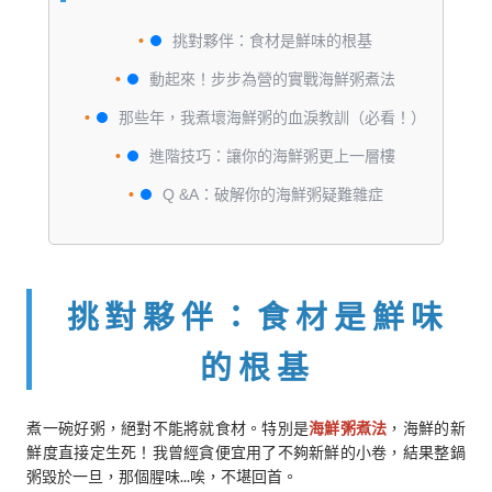
挑對夥伴：食材是鮮味的根基
動起來！步步為營的實戰海鮮粥煮法
那些年，我煮壞海鮮粥的血淚教訓（必看！）
進階技巧：讓你的海鮮粥更上一層樓
Q &A：破解你的海鮮粥疑難雜症
挑對夥伴：食材是鮮味
的根基
煮一碗好粥，絕對不能將就食材。特別是
海鮮粥煮法
，海鮮的新
鮮度直接定生死！我曾經貪便宜用了不夠新鮮的小卷，結果整鍋
粥毀於一旦，那個腥味...唉，不堪回首。