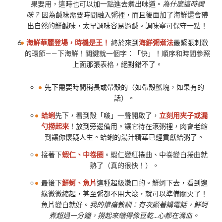
果要用，這時也可以加一點進去煮出味道。
為什麼這時調
味？
因為鹹味需要時間融入粥裡，而且後面加了海鮮還會帶
出自然的鮮鹹味，太早調味容易過鹹。調味寧可保守一點！
海鮮華麗登場，時機是王！
終於來到
海鮮粥煮法
最緊張刺激
的環節——下海鮮！關鍵就一個字：「快」！順序和時間參照
上面那張表格，絕對錯不了。
先下需要時間稍長或帶殼的（如帶殼蟹塊，如果有的
話）。
蛤蜊
先下，看到殼「啵」一聲開啟了，
立刻用夾子或漏
勺撈起來
！放到旁邊備用。讓它待在滾粥裡，肉會老縮
到讓你懷疑人生。蛤蜊的湯汁精華已經貢獻給粥了。
接著下
蝦仁、中卷圈
。蝦仁變紅捲曲、中卷變白捲曲就
熟了（真的很快！）。
最後下
鮮蚵、魚片
這種超級嫩口的。鮮蚵下去，看到邊
緣微微縮起，甚至粥都不用大滾，就可以準備關火了！
魚片變白就好。
我的慘痛教訓：有次顧著講電話，鮮蚵
煮超過一分鐘，撈起來縮得像豆乾...心都在滴血。