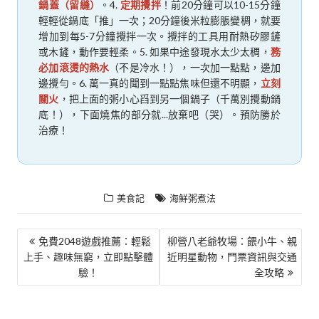
鍋蓋（留縫）
。4.
定期攪拌
！前20分鐘可以10-15分鐘
輕輕從鍋底「推」一次；20分鐘後米粒膨脹變稠，就要
增加到每5-7分鐘攪拌一次。攪拌的工具用耐熱矽膠鏟
或木鏟，動作要輕柔。5. 如果中途發現水太少太稠，
務
必加滾燙的熱水
（不是冷水！），一次加一點點，邊加
邊攪勻。6. 萬一真的聞到一點點焦味但還不明顯，
立刻
關火
，把上面的粥小心舀到另一個鍋子（千萬別攪動鍋
底！），下面燒焦的部分就...放棄吧（哭）。預防勝於
治療！
美食記
海鮮粥煮法
文
免費2048遊戲推薦：輕鬆
柳營八老爺牧場：餵小牛、親
上手、趣味無窮，立即點擊體
近明星動物，門票資訊與交通
章
驗！
全攻略
導
覽