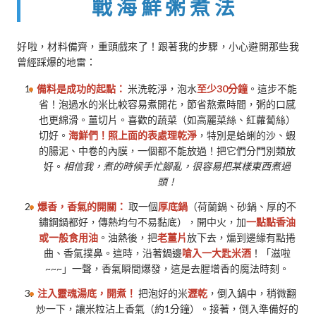
戰海鮮粥煮法
好啦，材料備齊，重頭戲來了！跟著我的步驟，小心避開那些我
曾經踩爆的地雷：
備料是成功的起點：
米洗乾淨，泡水
至少30分鐘
。這步不能
省！泡過水的米比較容易煮開花，節省熬煮時間，粥的口感
也更綿滑。薑切片。喜歡的蔬菜（如高麗菜絲、紅蘿蔔絲）
切好。
海鮮們！照上面的表處理乾淨
，特別是蛤蜊的沙、蝦
的腸泥、中卷的內膜，一個都不能放過！把它們分門別類放
好。
相信我，煮的時候手忙腳亂，很容易把某樣東西煮過
頭！
爆香，香氣的開關：
取一個
厚底鍋
（荷蘭鍋、砂鍋、厚的不
鏽鋼鍋都好，傳熱均勻不易黏底），開中火，加
一點點香油
或一般食用油
。油熱後，把
老薑片
放下去，煸到邊緣有點捲
曲、香氣撲鼻。這時，沿著鍋邊
嗆入一大匙米酒
！「滋啦
~~~」一聲，香氣瞬間爆發，這是去腥增香的魔法時刻。
注入靈魂湯底，開煮！
把泡好的米
瀝乾
，倒入鍋中，稍微翻
炒一下，讓米粒沾上香氣（約1分鐘）。接著，倒入準備好的