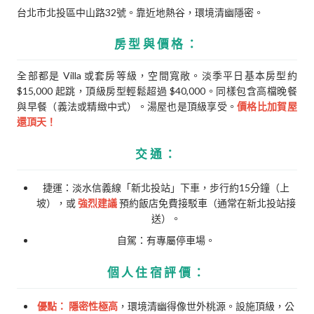
台北市北投區中山路32號。靠近地熱谷，環境清幽隱密。
房型與價格：
全部都是 Villa 或套房等級，空間寬敞。淡季平日基本房型約
$15,000 起跳，頂級房型輕鬆超過 $40,000。同樣包含高檔晚餐
與早餐（義法或精緻中式）。湯屋也是頂級享受。
價格比加賀屋
還頂天！
交通：
捷運：淡水信義線「新北投站」下車，步行約15分鐘（上
坡），或
強烈建議
預約飯店免費接駁車（通常在新北投站接
送）。
自駕：有專屬停車場。
個人住宿評價：
優點：
隱密性極高
，環境清幽得像世外桃源。設施頂級，公