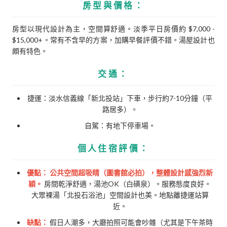
房型與價格：
房型以現代設計為主，空間算舒適。淡季平日房價約 $7,000 -
$15,000+。常有不含早的方案，加購早餐評價不錯。湯屋設計也
頗有特色。
交通：
捷運：淡水信義線「新北投站」下車，步行約7-10分鐘（平
路居多）。
自駕：有地下停車場。
個人住宿評價：
優點：
公共空間超吸睛（圖書館必拍），整體設計感強烈新
穎。
房間乾淨舒適，湯池OK（白磺泉）。服務態度良好。
大眾裸湯「北投石浴池」空間設計也美。地點離捷運站算
近。
缺點：
假日人潮多，大廳拍照可能會吵雜（尤其是下午茶時