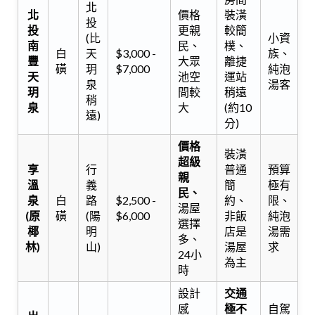
北
北
價格
裝潢
投
投
更親
較簡
(比
小資
南
民、
樸、
白
天
$3,000 -
族、
豐
大眾
離捷
磺
玥
$7,000
純泡
天
池空
運站
泉
湯客
玥
間較
稍遠
稍
泉
大
(約10
遠)
分)
價格
裝潢
超級
享
行
普通
預算
親
溫
義
簡
極有
民、
泉
白
路
$2,500 -
約、
限、
湯屋
(原
磺
(陽
$6,000
非飯
純泡
選擇
椰
明
店是
湯需
多、
林)
山)
湯屋
求
24小
為主
時
設計
交通
感
極不
自駕