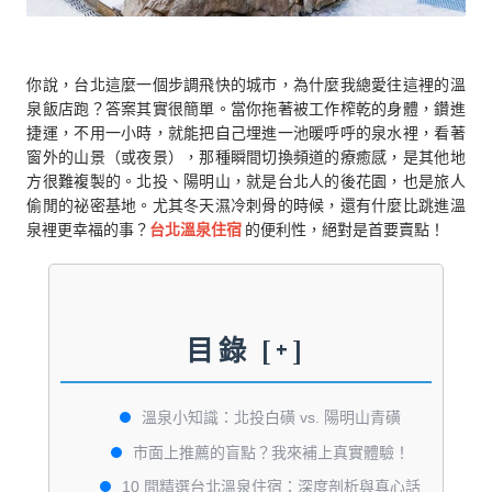
你說，台北這麼一個步調飛快的城市，為什麼我總愛往這裡的溫
泉飯店跑？答案其實很簡單。當你拖著被工作榨乾的身體，鑽進
捷運，不用一小時，就能把自己埋進一池暖呼呼的泉水裡，看著
窗外的山景（或夜景），那種瞬間切換頻道的療癒感，是其他地
方很難複製的。北投、陽明山，就是台北人的後花園，也是旅人
偷閒的祕密基地。尤其冬天濕冷刺骨的時候，還有什麼比跳進溫
泉裡更幸福的事？
台北溫泉住宿
的便利性，絕對是首要賣點！
目錄
[+]
溫泉小知識：北投白磺 vs. 陽明山青磺
市面上推薦的盲點？我來補上真實體驗！
10 間精選台北溫泉住宿：深度剖析與真心話