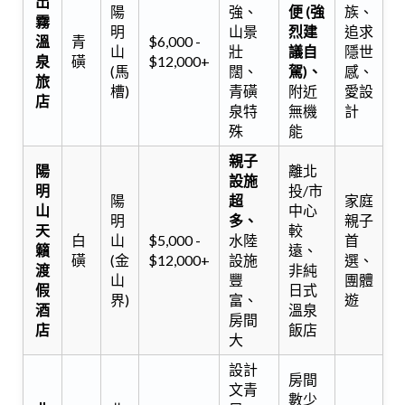
出
陽
強、
便 (強
族、
霧
明
山景
烈建
追求
溫
青
$6,000 -
山
壯
議自
隱世
泉
磺
$12,000+
(馬
闊、
駕)、
感、
旅
槽)
青磺
附近
愛設
店
泉特
無機
計
殊
能
親子
陽
離北
設施
明
投/市
陽
超
家庭
山
中心
明
多、
親子
天
較
白
山
$5,000 -
水陸
首
籟
遠、
磺
(金
$12,000+
設施
選、
渡
非純
山
豐
團體
假
日式
界)
富、
遊
酒
溫泉
房間
店
飯店
大
設計
房間
文青
數少