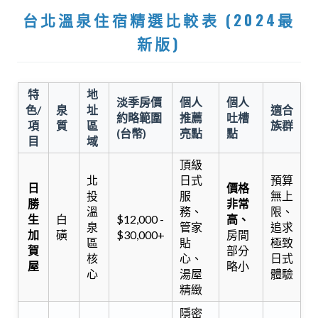
台北溫泉住宿精選比較表 (2024最
新版)
特
地
淡季房價
個人
個人
色/
泉
址
適合
約略範圍
推薦
吐槽
項
質
區
族群
(台幣)
亮點
點
目
域
頂級
北
日式
預算
日
價格
投
服
無上
勝
非常
溫
務、
限、
生
白
$12,000 -
高、
泉
管家
追求
加
磺
$30,000+
房間
區
貼
極致
賀
部分
核
心、
日式
屋
略小
心
湯屋
體驗
精緻
隱密