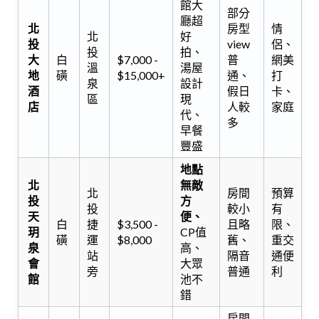
館大
部分
廳超
北
房型
情
北
好
投
view
侶、
投
拍、
大
白
$7,000 -
普
網美
溫
湯屋
地
磺
$15,000+
通、
打
泉
設計
酒
假日
卡、
區
現
店
人較
家庭
代、
多
早餐
豐盛
地點
北
無敵
北
房間
預算
投
方
投
較小
有
天
便、
白
捷
$3,500 -
且略
限、
玥
CP值
磺
運
$8,000
舊、
重交
泉
高、
站
隔音
通便
會
大眾
旁
普通
利
館
池不
錯
房間