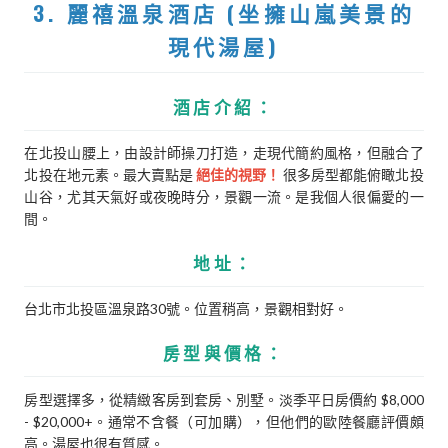
3. 麗禧溫泉酒店 (坐擁山嵐美景的
現代湯屋)
酒店介紹：
在北投山腰上，由設計師操刀打造，走現代簡約風格，但融合了
北投在地元素。最大賣點是
絕佳的視野！
很多房型都能俯瞰北投
山谷，尤其天氣好或夜晚時分，景觀一流。是我個人很偏愛的一
間。
地址：
台北市北投區溫泉路30號。位置稍高，景觀相對好。
房型與價格：
房型選擇多，從精緻客房到套房、別墅。淡季平日房價約 $8,000
- $20,000+。通常不含餐（可加購），但他們的歐陸餐廳評價頗
高。湯屋也很有質感。