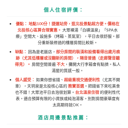
個人住宿評價：
優點：
地點100分！捷運站旁，逛北投景點超方便。價格在
北投核心區算合理實惠。
大眾裸湯「白磺溫泉」「SPA水
療」空間大、設施多（烤箱、蒸氣室），平日去很舒服。部
分重新裝修過的樓層房間比較新。
缺點：
因為是老飯店，
部分房間的裝潢和設備看得出歲月痕
跡（尤其低樓層或沒翻新的房間），隔音普通（走廊聲音聽
得見）。
房間空間普遍
不大
，攤開大行李箱會有點擠。私人
湯屋的質感一般。
個人感受：
如果你想省錢、
超級重視交通便利性
（尤其不開
車），天玥泉是北投核心區的
務實首選
。把錢省下來吃美食
也不錯！大眾池平日去泡很划算。
台北溫泉住宿
的便利性代
表。適合預算有限的小資族或純泡湯客。別對房間豪華度有
太高期待就OK。
酒店周邊景點推薦：