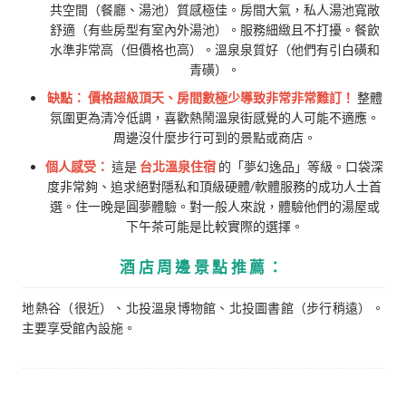
共空間（餐廳、湯池）質感極佳。房間大氣，私人湯池寬敞
舒適（有些房型有室內外湯池）。服務細緻且不打擾。餐飲
水準非常高（但價格也高）。溫泉泉質好（他們有引白磺和
青磺）。
缺點：
價格超級頂天、房間數極少導致非常非常難訂！
整體
氛圍更為清冷低調，喜歡熱鬧溫泉街感覺的人可能不適應。
周邊沒什麼步行可到的景點或商店。
個人感受：
這是
台北溫泉住宿
的「夢幻逸品」等級。口袋深
度非常夠、追求絕對隱私和頂級硬體/軟體服務的成功人士首
選。住一晚是圓夢體驗。對一般人來說，體驗他們的湯屋或
下午茶可能是比較實際的選擇。
酒店周邊景點推薦：
地熱谷（很近）、北投溫泉博物館、北投圖書館（步行稍遠）。
主要享受館內設施。