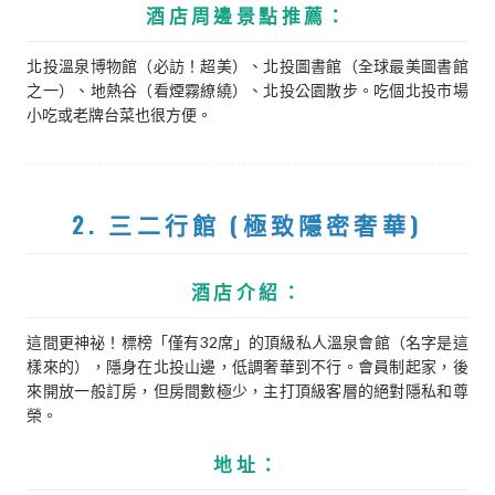
酒店周邊景點推薦：
北投溫泉博物館（必訪！超美）、北投圖書館（全球最美圖書館
之一）、地熱谷（看煙霧繚繞）、北投公園散步。吃個北投市場
小吃或老牌台菜也很方便。
2. 三二行館 (極致隱密奢華)
酒店介紹：
這間更神祕！標榜「僅有32席」的頂級私人溫泉會館（名字是這
樣來的），隱身在北投山邊，低調奢華到不行。會員制起家，後
來開放一般訂房，但房間數極少，主打頂級客層的絕對隱私和尊
榮。
地址：