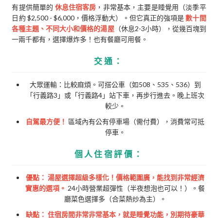
有提供簡單的
休息住宿客房
，非常基本，主要是睡覺用（淡季平
日約 $2,500 - $6,000，價格浮動大）。但它真正的強項是
數十間
各種主題、不同大小和價格的湯屋
（休息2-3小時），從幾百塊到
一兩千都有，選擇爆炸多！也有餐廳可用餐。
交通：
大眾運輸：比較麻煩。可搭公車（如508、535、536）到
「行義路3」或「行義路4」站下車，再步行進去。晚上班次
較少。
自駕最方便！
區域內有公有停車場（需付費），消費常可抵
停車。
個人住宿評價：
優點：
湯屋選擇超級多樣化！價格範圍廣，能找到非常經濟
實惠的選項。
24小時營業超彈性（半夜想泡也可以！）。餐
廳菜色選擇多（合菜熱炒為主）。
缺點：
住宿房間非常非常基本，就是睡覺功能，別期待豪華