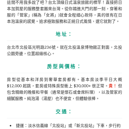
這間不用我多說了吧？台北頂級日式溫泉旅館的標竿！直接把日
本加賀屋的服務整套搬來台灣。從你踏進大門的那一刻，穿著和
服的「管家」(稱為「女將」)就會全程細心款待，真的很有在日
本泡溫泉的感覺。追求極致服務和正統日式風情，選它就對了。
地址：
台北市北投區光明路236號。就在北投溫泉博物館正對面，北投
公園旁邊，位置超級核心。
房型與價格：
房型從基本和洋房到奢華套房都有。基本房淡季平日大概
$12,000 起跳，套房或特殊房型衝上 $30,000+ 很正常。
貴！
但
包含精緻的晚餐和早餐（通常是懷石或會席料理），以及管家的
細膩服務。純泡湯（湯屋）也不便宜，但體驗很棒。
交通：
捷運：淡水信義線「北投站」或「新北投站」下車，步行約