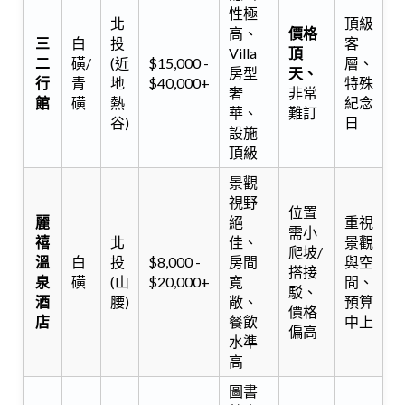
性極
北
頂級
高、
價格
三
白
投
客
Villa
頂
二
磺/
(近
$15,000 -
層、
房型
天、
行
青
地
$40,000+
特殊
奢
非常
館
磺
熱
紀念
華、
難訂
谷)
日
設施
頂級
景觀
視野
位置
麗
絕
重視
需小
禧
北
佳、
景觀
爬坡/
溫
白
投
$8,000 -
房間
與空
搭接
泉
磺
(山
$20,000+
寬
間、
駁、
酒
腰)
敞、
預算
價格
店
餐飲
中上
偏高
水準
高
圖書