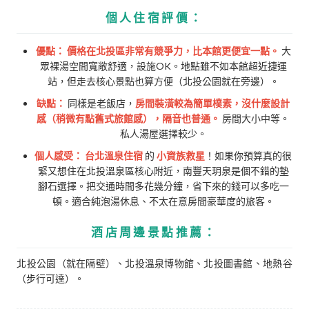
個人住宿評價：
優點：
價格在北投區非常有競爭力，比本館更便宜一點。
大
眾裸湯空間寬敞舒適，設施OK。地點雖不如本館超近捷運
站，但走去核心景點也算方便（北投公園就在旁邊）。
缺點：
同樣是老飯店，
房間裝潢較為簡單樸素，沒什麼設計
感（稍微有點舊式旅館感），隔音也普通。
房間大小中等。
私人湯屋選擇較少。
個人感受：
台北溫泉住宿
的
小資族救星
！如果你預算真的很
緊又想住在北投溫泉區核心附近，南豐天玥泉是個不錯的墊
腳石選擇。把交通時間多花幾分鐘，省下來的錢可以多吃一
頓。適合純泡湯休息、不太在意房間豪華度的旅客。
酒店周邊景點推薦：
北投公園（就在隔壁）、北投溫泉博物館、北投圖書館、地熱谷
（步行可達）。