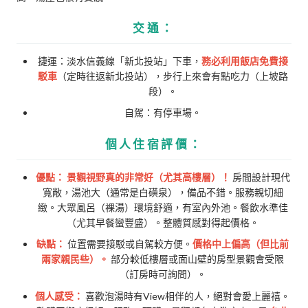
交通：
捷運：淡水信義線「新北投站」下車，
務必利用飯店免費接
駁車
（定時往返新北投站），步行上來會有點吃力（上坡路
段）。
自駕：有停車場。
個人住宿評價：
優點：
景觀視野真的非常好（尤其高樓層）！
房間設計現代
寬敞，湯池大（通常是白磺泉），備品不錯。服務親切細
緻。大眾風呂（裸湯）環境舒適，有室內外池。餐飲水準佳
（尤其早餐蠻豐盛）。整體質感對得起價格。
缺點：
位置需要接駁或自駕較方便。
價格中上偏高（但比前
兩家親民些）。
部分較低樓層或面山壁的房型景觀會受限
（訂房時可詢問）。
個人感受：
喜歡泡湯時有View相伴的人，絕對會愛上麗禧。