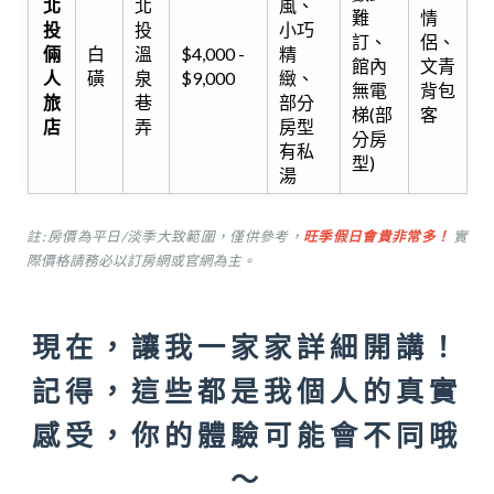
北
北
風、
難
情
投
投
小巧
訂、
侶、
倆
白
溫
$4,000 -
精
館內
文青
人
磺
泉
$9,000
緻、
無電
背包
旅
巷
部分
梯(部
客
店
弄
房型
分房
有私
型)
湯
註: 房價為平日/淡季大致範圍，僅供參考，
旺季假日會貴非常多！
實
際價格請務必以訂房網或官網為主。
現在，讓我一家家詳細開講！
記得，這些都是我個人的真實
感受，你的體驗可能會不同哦
～