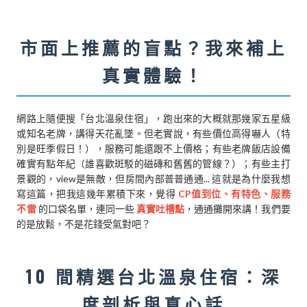
市面上推薦的盲點？我來補上
真實體驗！
網路上隨便搜「台北溫泉住宿」，跑出來的大概就那幾家五星級
或知名老牌，講得天花亂墜。但老實說，有些價位高得嚇人（特
別是旺季假日！），服務可能還跟不上價格；有些老牌飯店設備
確實有點年紀（誰喜歡斑駁的磁磚和舊舊的管線？）；有些主打
景觀的，view是無敵，但房間內部普普通通... 這就是為什麼我想
寫這篇，把我這幾年累積下來，覺得
CP值到位、有特色、服務
不雷
的口袋名單，連同一些
真實吐槽點
，通通攤開來講！我們要
的是放鬆，不是花錢受氣對吧？
10 間精選台北溫泉住宿：深
度剖析與真心話