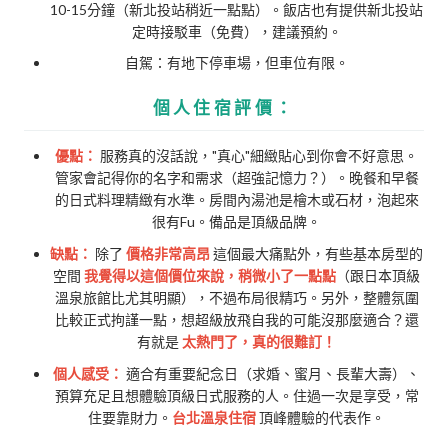
10-15分鐘（新北投站稍近一點點）。飯店也有提供新北投站
定時接駁車（免費），建議預約。
自駕：有地下停車場，但車位有限。
個人住宿評價：
優點：
服務真的沒話說，"真心"細緻貼心到你會不好意思。
管家會記得你的名字和需求（超強記憶力？）。晚餐和早餐
的日式料理精緻有水準。房間內湯池是檜木或石材，泡起來
很有Fu。備品是頂級品牌。
缺點：
除了
價格非常高昂
這個最大痛點外，有些基本房型的
空間
我覺得以這個價位來說，稍微小了一點點
（跟日本頂級
溫泉旅館比尤其明顯），不過布局很精巧。另外，整體氛圍
比較正式拘謹一點，想超級放飛自我的可能沒那麼適合？還
有就是
太熱門了，真的很難訂！
個人感受：
適合有重要紀念日（求婚、蜜月、長輩大壽）、
預算充足且想體驗頂級日式服務的人。住過一次是享受，常
住要靠財力。
台北溫泉住宿
頂峰體驗的代表作。