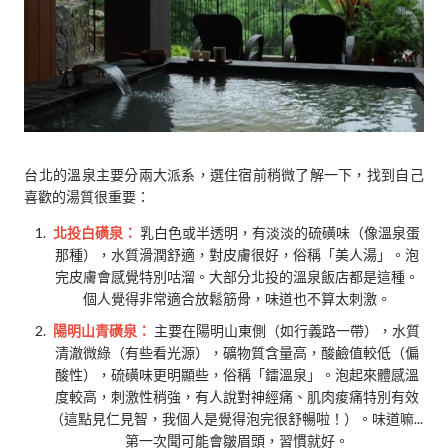
台北的溫泉主要分兩大派系，選住宿前稍微了解一下，找到自己
喜歡的湯質很重要：
北投白磺泉：
乳白色或半透明，有淡淡的硫磺味（像溫泉蛋
那種），水質滑潤舒適，對皮膚很好，俗稱「美人湯」。泡
完皮膚會感覺特別咕溜。大部分北投的溫泉飯店都是這種。
個人覺得非常適合放鬆筋骨，味道也不算太刺激。
陽明山青磺泉：
主要在陽明山東側（如行義路一帶），水質
清澈微綠（有些看光源），礦物質含量高，酸鹼值較低（偏
酸性），硫磺味更明顯些，俗稱「鐳溫泉」。泡起來體感溫
度較高，刺激性稍強，有人說對神經痛、肌肉痠痛特別有效
（這點見仁見智，我個人是覺得泡完很舒暢啦！）。味道嘛...
第一次聞可能會皺眉頭，習慣就好。