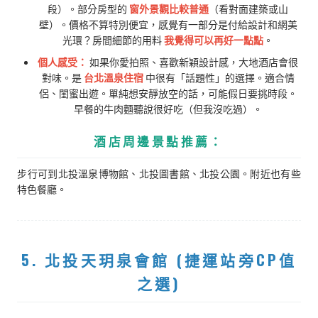
段）。部分房型的
窗外景觀比較普通
（看對面建築或山
壁）。價格不算特別便宜，感覺有一部分是付給設計和網美
光環？房間細節的用料
我覺得可以再好一點點
。
個人感受：
如果你愛拍照、喜歡新穎設計感，大地酒店會很
對味。是
台北溫泉住宿
中很有「話題性」的選擇。適合情
侶、閨蜜出遊。單純想安靜放空的話，可能假日要挑時段。
早餐的牛肉麵聽說很好吃（但我沒吃過）。
酒店周邊景點推薦：
步行可到北投溫泉博物館、北投圖書館、北投公園。附近也有些
特色餐廳。
5. 北投天玥泉會館 (捷運站旁CP值
之選)