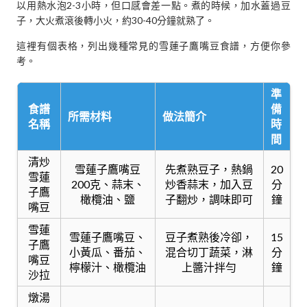
以用熱水泡2-3小時，但口感會差一點。煮的時候，加水蓋過豆
子，大火煮滾後轉小火，約30-40分鐘就熟了。
這裡有個表格，列出幾種常見的雪蓮子鷹嘴豆食譜，方便你參
考。
準
食譜
備
所需材料
做法簡介
名稱
時
間
清炒
雪蓮子鷹嘴豆
先煮熟豆子，熱鍋
20
雪蓮
200克、蒜末、
炒香蒜末，加入豆
分
子鷹
橄欖油、鹽
子翻炒，調味即可
鐘
嘴豆
雪蓮
雪蓮子鷹嘴豆、
豆子煮熟後冷卻，
15
子鷹
小黃瓜、番茄、
混合切丁蔬菜，淋
分
嘴豆
檸檬汁、橄欖油
上醬汁拌勻
鐘
沙拉
燉湯