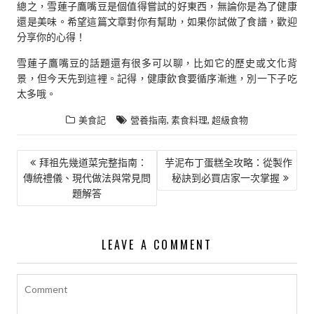
總之，雪蓮子鷹嘴豆是個值得嘗試的好東西，無論你是為了健康
還是美味。希望這篇文章對你有幫助，如果你試做了食譜，歡迎
分享你的心得！
雪蓮子鷹嘴豆的話題還有很多可以聊，比如它的歷史或文化背
景，但今天先到這裡。記得，健康飲食要循序漸進，別一下子吃
太多哦。
,
,
美食記
營養指南
素食料理
超級食物
文
拜祖先幾道菜完整指南：
芋泥布丁蛋糕全攻略：從製作
傳統禮儀、現代做法與常見問
秘訣到必買店家一次掌握
章
題解答
導
覽
LEAVE A COMMENT