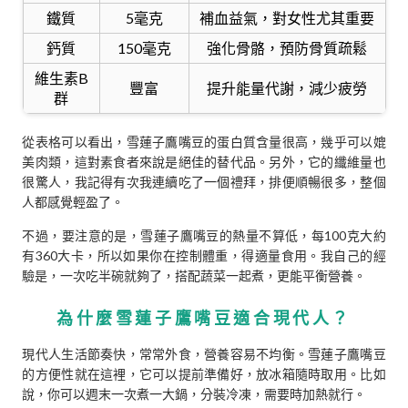
鐵質
5毫克
補血益氣，對女性尤其重要
鈣質
150毫克
強化骨骼，預防骨質疏鬆
維生素B
豐富
提升能量代謝，減少疲勞
群
從表格可以看出，雪蓮子鷹嘴豆的蛋白質含量很高，幾乎可以媲
美肉類，這對素食者來說是絕佳的替代品。另外，它的纖維量也
很驚人，我記得有次我連續吃了一個禮拜，排便順暢很多，整個
人都感覺輕盈了。
不過，要注意的是，雪蓮子鷹嘴豆的熱量不算低，每100克大約
有360大卡，所以如果你在控制體重，得適量食用。我自己的經
驗是，一次吃半碗就夠了，搭配蔬菜一起煮，更能平衡營養。
為什麼雪蓮子鷹嘴豆適合現代人？
現代人生活節奏快，常常外食，營養容易不均衡。雪蓮子鷹嘴豆
的方便性就在這裡，它可以提前準備好，放冰箱隨時取用。比如
說，你可以週末一次煮一大鍋，分裝冷凍，需要時加熱就行。