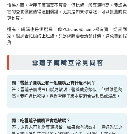
價格方面，雪蓮子鷹嘴豆不算貴，但比起一般豆類稍高。我認為
它的營養價值值得這個價錢，尤其是如果你常吃，可以批量購買
更划算。
還有，網購也是個選擇，像PChome或momo都有賣，送貨到
家，很適合忙碌的上班族。只是網購要看清楚評價，避免買到假
貨。
雪蓮子鷹嘴豆常見問答
問：雪蓮子鷹嘴豆和一般鷹嘴豆有什麼不同？
答：雪蓮子鷹嘴豆口感更軟甜，營養成分類似，但纖維量稍
高。我吃過比較後，覺得雪蓮子版本更適合做甜點或湯品。
問：吃雪蓮子鷹嘴豆會過敏嗎？
答：少數人可能對豆類過敏，如果你有過敏史，最好先試少
量。我朋友對花生過敏，吃鷹嘴豆沒事，但每個人都不同。