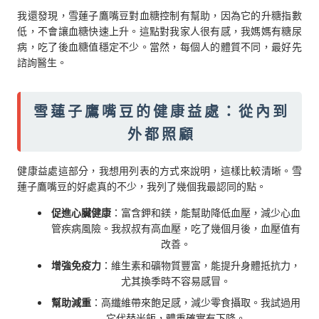
我還發現，雪蓮子鷹嘴豆對血糖控制有幫助，因為它的升糖指數
低，不會讓血糖快速上升。這點對我家人很有感，我媽媽有糖尿
病，吃了後血糖值穩定不少。當然，每個人的體質不同，最好先
諮詢醫生。
雪蓮子鷹嘴豆的健康益處：從內到
外都照顧
健康益處這部分，我想用列表的方式來說明，這樣比較清晰。雪
蓮子鷹嘴豆的好處真的不少，我列了幾個我最認同的點。
促進心臟健康
：富含鉀和鎂，能幫助降低血壓，減少心血
管疾病風險。我叔叔有高血壓，吃了幾個月後，血壓值有
改善。
增強免疫力
：維生素和礦物質豐富，能提升身體抵抗力，
尤其換季時不容易感冒。
幫助減重
：高纖維帶來飽足感，減少零食攝取。我試過用
它代替米飯，體重確實有下降。