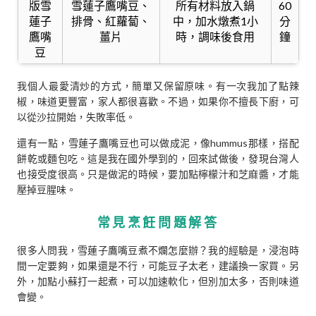
版雪
雪蓮子鷹嘴豆、
所有材料放入鍋
60
蓮子
排骨、紅蘿蔔、
中，加水燉煮1小
分
鷹嘴
薑片
時，調味後食用
鐘
豆
我個人最愛清炒的方式，簡單又保留原味。有一次我加了點辣
椒，味道更豐富，家人都很喜歡。不過，如果你不擅長下廚，可
以從沙拉開始，失敗率低。
還有一點，雪蓮子鷹嘴豆也可以做成泥，像hummus那樣，搭配
餅乾或麵包吃。這是我在國外學到的，回來試做後，發現台灣人
也接受度很高。只是做泥的時候，要加點檸檬汁和芝麻醬，才能
壓掉豆腥味。
常見烹飪問題解答
很多人問我，雪蓮子鷹嘴豆煮不爛怎麼辦？我的經驗是，浸泡時
間一定要夠，如果還是不行，可能豆子太老，建議換一家買。另
外，加點小蘇打一起煮，可以加速軟化，但別加太多，否則味道
會變。