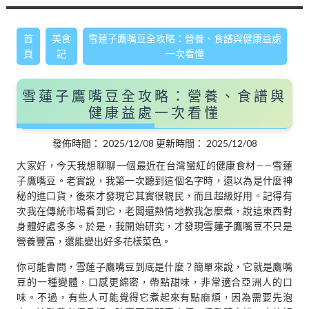
首
美食
雪蓮子鷹嘴豆全攻略：營養、食譜與健康益處
頁
記
一次看懂
雪蓮子鷹嘴豆全攻略：營養、食譜與
健康益處一次看懂
發佈時間：
2025/12/08
更新時間：
2025/12/08
大家好，今天我想聊聊一個最近在台灣蠻紅的健康食材——雪蓮
子鷹嘴豆。老實說，我第一次聽到這個名字時，還以為是什麼神
秘的進口貨，後來才發現它其實很親民，而且超級好用。記得有
次我在傳統市場看到它，老闆還熱情地教我怎麼煮，說這東西對
身體好處多多。於是，我開始研究，才發現雪蓮子鷹嘴豆不只是
營養豐富，還能變出好多花樣菜色。
你可能會問，雪蓮子鷹嘴豆到底是什麼？簡單來說，它就是鷹嘴
豆的一種變體，口感更綿密，帶點甜味，非常適合亞洲人的口
味。不過，有些人可能覺得它煮起來有點麻煩，因為需要先泡