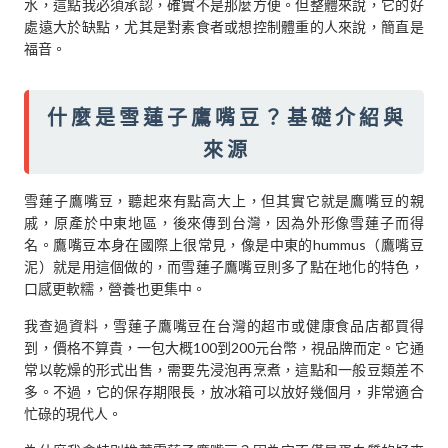
水，這點我必須承認，確實不是那麼方便。但整體來說，它的好
處遠大於缺點，尤其是對素食者或想控制體重的人來說，簡直是
福音。
什麼是雪蓮子鷹嘴豆？基礎介紹與
來源
雪蓮子鷹嘴豆，聽起來有點高大上，但其實它就是鷹嘴豆的親
戚，原產於中東地區，後來傳到台灣，因為外形像雪蓮子而得
名。鷹嘴豆本身在國際上很常見，像是中東的hummus（鷹嘴豆
泥）就是用這個做的，而雪蓮子鷹嘴豆則多了點在地化的特色，
口感更軟糯，營養也更集中。
我查過資料，雪蓮子鷹嘴豆在台灣的超市或健康食品店都買得
到，價格不算貴，一包大概100到200元台幣，視品牌而定。它通
常以乾燥的形式出售，需要先浸泡再烹煮，這點和一般豆類差不
多。不過，它的保存期限長，放冰箱可以放好幾個月，非常適合
忙碌的現代人。