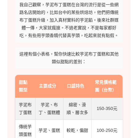
我自己觀察，芋泥布丁蛋糕在台灣的流行是從一些網
路名店開始的，比如台中的某些烘焙坊，他們把傳統
布丁蛋糕升級，加入真材實料的芋泥餡。後來社群媒
體一傳，大家就瘋搶。不過老實說，不是每家都好
吃，有些用芋頭香精代替真芋頭，吃起來就有點假。
這裡有個小表格，幫你快速比較芋泥布丁蛋糕和其他
類似甜點的差別：
甜點
常見價格範
主要成分
口感特色
類型
圍（台幣）
芋泥布
芋泥、布
綿密、滑
150-350元
丁蛋糕
丁、蛋糕體
順、層次多
傳統芋
芋泥、蛋糕
較乾，偏甜
100-250元
頭蛋糕