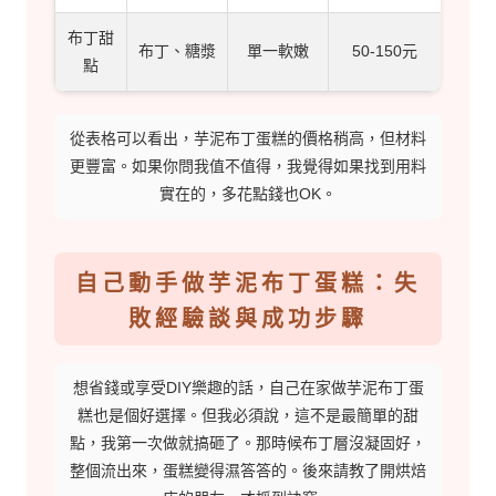
布丁甜
布丁、糖漿
單一軟嫩
50-150元
點
從表格可以看出，芋泥布丁蛋糕的價格稍高，但材料
更豐富。如果你問我值不值得，我覺得如果找到用料
實在的，多花點錢也OK。
自己動手做芋泥布丁蛋糕：失
敗經驗談與成功步驟
想省錢或享受DIY樂趣的話，自己在家做芋泥布丁蛋
糕也是個好選擇。但我必須說，這不是最簡單的甜
點，我第一次做就搞砸了。那時候布丁層沒凝固好，
整個流出來，蛋糕變得濕答答的。後來請教了開烘焙