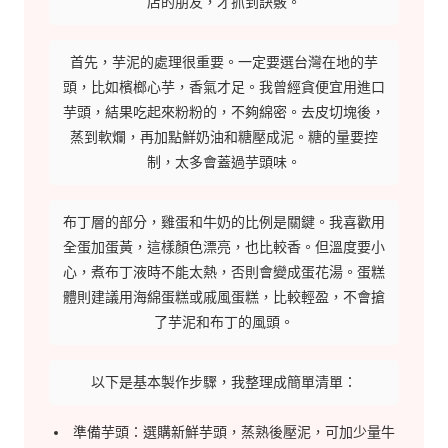
店的朋友，才抓到訣竅。
首先，芋泥的處理很重要。一定要選台灣在地的芋
頭，比如檳榔心芋，香氣才足。我曾經貪便宜用進口
芋頭，結果吃起來粉粉的，不夠綿密。去皮切塊後，
蒸到軟爛，再加點鮮奶油和糖壓成泥。糖的量要控
制，太多會蓋過芋頭味。
布丁層的部分，雞蛋和牛奶的比例是關鍵。我喜歡用
全蛋加蛋黃，這樣顏色漂亮，也比較香。但溫度要小
心，煮布丁液時不能太熱，否則會變成蛋花湯。蛋糕
體則建議用海綿蛋糕或戚風蛋糕，比較輕盈，不會搶
了芋泥和布丁的風頭。
以下是基本製作步驟，我整理成簡單清單：
準備芋頭：選購新鮮芋頭，蒸熟後壓泥，可加少量牛