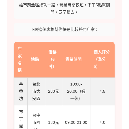
雄市前金區成功一路，營業時間較短，下午5點就關
門，要早點去。
下面這個表格幫你快速比較熱門店家：
店
價格
個人評分
家
地點
（6
營業時間
（滿分
名
吋）
5）
稱
芋
台北
10:00-
香
市大
280元
20:00（週
4.5
坊
安區
一休）
布
台中
丁
市西
180元
09:00-21:00
4.0
爺