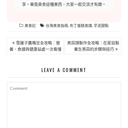
享。畢竟美食這種東西，大家一起交流才有趣。
,
,
美食記
台灣美食指南
布丁蛋糕食譜
芋泥甜點
文
雪蓮子鷹嘴豆全攻略：營
黑蒜頭製作全攻略：在家自製
養、食譜與健康益處一次看懂
養生黑蒜的步驟與技巧
章
導
覽
LEAVE A COMMENT