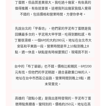
丁蛋糕，但品質差異很大。我吃過十幾家，有些真的
值得推薦，有些就普普。這裡我列出幾家我個人覺得
不錯的，包括價格和營業時間，方便你參考。
先說台北的「芋香坊」，他們家的芋泥布丁蛋糕是我
回購最多次的。芋泥用大甲芋頭，吃得到顆粒感，布
丁層很滑順。一個6吋的大約280元，地址在台北市大
安區和平東路一段，營業時間是早上10點到晚上8
點，週一休息。缺點是有時候要預訂，現場買不到。
台中的「布丁爺爺」也不錯，價格比較親民，6吋200
元有找。但他們的芋泥稍甜，適合喜歡重口味的人。
地址在台中市西區公益路，營業時間到晚上9點，週
末常賣完。
高雄的「甜點小屋」是我出差時發現的，芋泥布丁蛋
糕帶點焦糖香，蠻特別的。價格約250元，地址在高