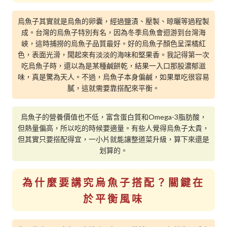
烏魚子其實就是烏魚的卵囊，經過鹽漬、壓製、晾曬等過程製
成。台灣的烏魚子特別有名，因為冬季烏魚會迴游到台灣海
峽，這時捕撈的烏魚子品質最好。好的烏魚子顏色呈深橘紅
色，表面光滑，聞起來有淡淡的海味和堅果香。我記得第一次
吃烏魚子時，還以為是某種鹹餅乾，結果一入口那股濃郁滋
味，真是驚為天人。不過，烏魚子本身偏鹹，如果單吃很容易
膩，這就需要靠搭配來平衡。
烏魚子的營養價值也不低，富含蛋白質和Omega-3脂肪酸，
但熱量偏高，所以吃的時候要適量。有些人覺得烏魚子太貴，
但其實只要搭配得宜，一小片就能讓整道菜升級，算下來還是
划算的。
為什麼要講究烏魚子搭配？關鍵在
於平衡風味