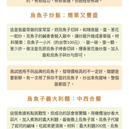
的，有些成功，有些普通，但過程很有趣。
烏魚子炒飯：簡單又豐盛
這是我最常做的家常菜，把烏魚子切碎，和隔夜飯、蛋、蔥花
一起炒。烏魚子的鹹香會融入飯中，讓炒飯升級成豪華版。材
料簡單：烏魚子一小片（約台幣100元）、飯一碗、蛋一顆、
蔥少許。做法是先把烏魚子烤香切碎，爆香蔥花後炒蛋，加入
飯和烏魚子碎炒勻即可。
我試過用不同品牌的烏魚子，發現價格高的不一定好，關鍵是
要新鮮。有一次用了保存不當的烏魚子，炒出來有腥味，整個
飯都毀了。
烏魚子義大利麵：中西合璧
這個食譜有點挑戰性，但成功的話會很驚豔。用橄欖油炒香大
蒜片，加入煮熟的義大利麵，最後撒上烏魚子屑。烏魚子代替
了起司的鹹味，吃起來更清爽。材料：義大利麵200克、烏魚