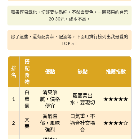
蘋果容易氧化，切好要快點吃，不然會變色。一顆蘋果約台幣
20-30元，成本不高。
除了這些，還有配青蒜、配酒等，下面用排行榜列出我最愛的
TOP 5：
搭
排
配
優點
缺點
推薦指數
名
食
物
白
清爽解
蘿蔔易出
1
蘿
膩，價格
★★★★★
水，要現切
蔔
便宜
香氣濃
口氣重，不
大
2
郁，風味
適合社交場
★★★★☆
蒜
強烈
合