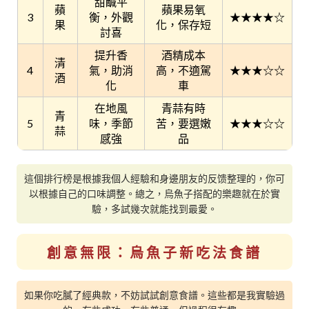
甜鹹平
蘋
蘋果易氧
3
衡，外觀
★★★★☆
果
化，保存短
討喜
提升香
酒精成本
清
4
氣，助消
高，不適駕
★★★☆☆
酒
化
車
在地風
青蒜有時
青
5
味，季節
苦，要選嫩
★★★☆☆
蒜
感強
品
這個排行榜是根據我個人經驗和身邊朋友的反馈整理的，你可
以根據自己的口味調整。總之，烏魚子搭配的樂趣就在於實
驗，多試幾次就能找到最愛。
創意無限：烏魚子新吃法食譜
如果你吃膩了經典款，不妨試試創意食譜。這些都是我實驗過