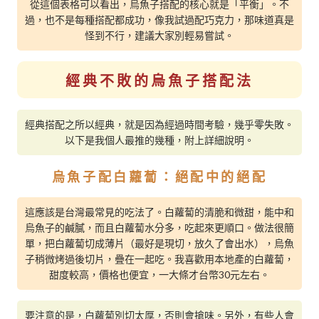
從這個表格可以看出，烏魚子搭配的核心就是「平衡」。不
過，也不是每種搭配都成功，像我試過配巧克力，那味道真是
怪到不行，建議大家別輕易嘗試。
經典不敗的烏魚子搭配法
經典搭配之所以經典，就是因為經過時間考驗，幾乎零失敗。
以下是我個人最推的幾種，附上詳細說明。
烏魚子配白蘿蔔：絕配中的絕配
這應該是台灣最常見的吃法了。白蘿蔔的清脆和微甜，能中和
烏魚子的鹹膩，而且白蘿蔔水分多，吃起來更順口。做法很簡
單，把白蘿蔔切成薄片（最好是現切，放久了會出水），烏魚
子稍微烤過後切片，疊在一起吃。我喜歡用本地產的白蘿蔔，
甜度較高，價格也便宜，一大條才台幣30元左右。
要注意的是，白蘿蔔別切太厚，否則會搶味。另外，有些人會