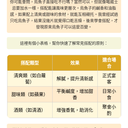
你可能會問，烏魚子直接吃不行嗎？當然可以，但就像喝威士
忌要加水一樣，搭配能讓風味更層次。烏魚子的鹹香和油脂
感，如果配上清爽或甜味的食材，就能互相襯托。我曾經試過
只吃烏魚子，結果沒幾片就覺得口乾舌燥，後來學會搭配，才
發現原來烏魚子可以這麼百變。
這裡有個小表格，幫你快速了解常見搭配的原則：
適合場
搭配類型
效果
合
清爽類（如白蘿
正式宴
解膩，提升清新感
蔔）
客
平衡鹹度，增加甜
日常小
甜味類（如蘋果）
香
食
聚會小
酒類（如清酒）
增強香氣，助消化
酌