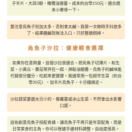
子半片、大蒜3瓣、橄欖油適量。成本約台幣150元，適合週
末小奢侈一下。
要注意烏魚子別加太多，否則會太鹹。我第一次做時手抖放多
了，結果麵鹹到無法入口，只好整鍋倒掉。
烏魚子沙拉：健康輕食選擇
如果你在意熱量，這個沙拉很適合。把烏魚子切薄片，和生
菜、小黃瓜、番茄等拌在一起，淋點油醋醬。烏魚子的鹹味能
代替部分鹽分，吃起來更健康。我通常用一包超市生菜（約台
幣30元），加半片烏魚子，十分鐘搞定。
沙拉蔬菜要選水分少的，像蘿蔓或冰山生菜，不然會出水影響
口感。
這些創意烏魚子搭配食譜，讓烏魚子不再只是年菜配角，而是
日常美食的主角。你可以根據手邊材料調整，自由度很高。