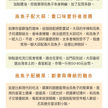
加點醬油，但我覺得烏魚子本身夠鹹，加了反而多餘。
烏魚子配大蒜：重口味愛好者首選
如果你喜歡強烈風味，這個搭配絕對要試。大蒜的辛辣和烏魚
子的濃郁結合，香味會爆棚。做法是把生大蒜切片，和烏魚子
一起入口。不過，大蒜的量要控制，太多會辣到受不了。我通
常用一瓣大蒜配兩片烏魚子，這樣比例剛好。
缺點是吃完口氣會很重，適合在家吃，出門前別試。大蒜最好
選台灣本土的，香氣較足，市場一斤約50-80元台幣。
烏魚子配蘋果：創意與傳統的融合
這是比較現代的吃法，蘋果的甜脆能帶出烏魚子的堅果香。我
用的是富士蘋果，甜度高，口感也好。把蘋果切薄片，和烏魚
子交替疊起來，看起來就很精緻。這個搭配很受年輕人歡迎，
尤其適合當派對小點。