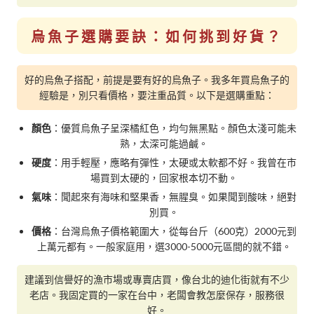
烏魚子選購要訣：如何挑到好貨？
好的烏魚子搭配，前提是要有好的烏魚子。我多年買烏魚子的
經驗是，別只看價格，要注重品質。以下是選購重點：
顏色
：優質烏魚子呈深橘紅色，均勻無黑點。顏色太淺可能未
熟，太深可能過鹹。
硬度
：用手輕壓，應略有彈性，太硬或太軟都不好。我曾在市
場買到太硬的，回家根本切不動。
氣味
：聞起來有海味和堅果香，無腥臭。如果聞到酸味，絕對
別買。
價格
：台灣烏魚子價格範圍大，從每台斤（600克）2000元到
上萬元都有。一般家庭用，選3000-5000元區間的就不錯。
建議到信譽好的漁市場或專賣店買，像台北的迪化街就有不少
老店。我固定買的一家在台中，老闆會教怎麼保存，服務很
好。