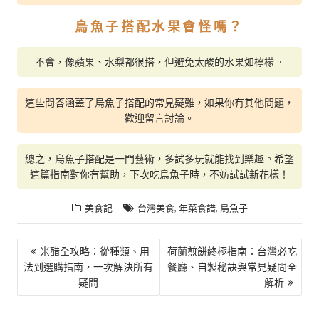
烏魚子搭配水果會怪嗎？
不會，像蘋果、水梨都很搭，但避免太酸的水果如檸檬。
這些問答涵蓋了烏魚子搭配的常見疑難，如果你有其他問題，
歡迎留言討論。
總之，烏魚子搭配是一門藝術，多試多玩就能找到樂趣。希望
這篇指南對你有幫助，下次吃烏魚子時，不妨試試新花樣！
,
,
美食記
台灣美食
年菜食譜
烏魚子
文
米醋全攻略：從種類、用
荷蘭煎餅終極指南：台灣必吃
法到選購指南，一次解決所有
餐廳、自製秘訣與常見疑問全
章
疑問
解析
導
覽