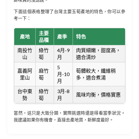
下面這個表格整理了台灣主要玉筍產地的特色，你可以參
考一下：
主要
產地
產季
特色
品種
南投竹
綠竹
4月-9
肉質細嫩，甜度高，
山
筍
月
適合清炒
5
嘉義阿
麻竹
筍體較大，纖維稍
月-10
里山
筍
多，適合煮湯
月
台中東
綠竹
3月-8
風味均衡，價格實惠
勢
筍
月
當然，這只是大致分類，實際挑選時還是得看當季狀況。
我建議如果你有機會，直接去產地買，新鮮度最好。