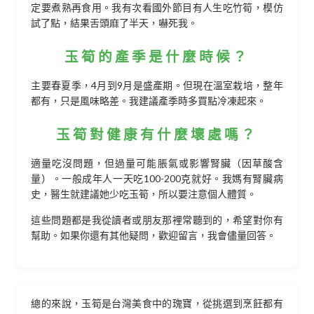
定要煮熟再食用。我有次看國外節目有人生吃竹筍，模仿
試了點，結果舌頭麻了半天，嚇死我。
玉筍的產季是什麼時候？
主要春夏季，4月到9月是盛產期。但現在溫室栽培，整年
都有，只是風味略差。我建議產季時多買點冷凍起來。
玉筍對健康有什麼壞處嗎？
適量吃沒問題，但過量可能脹氣或影響腎臟（因草酸含
量）。一般成年人一天吃100-200克就好。我媽有腎臟病
史，醫生就建議她少吃玉筍，所以要注意個人體質。
這些問題都是我從讀者或朋友那裡常聽到的，希望對你有
幫助。如果你還有其他疑問，歡迎留言，我會儘量回答。
總的來說，玉筍是台灣美食中的瑰寶，從挑選到烹飪都有