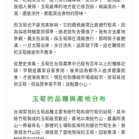
我個人覺得，玉筍最棒的地方是它很百搭，無論清炒、煮
湯，還是涼拌，都能突出食材的原味。
但玉筍也不是完美無缺。它的價格通常比普通竹筍高，因
為採收時機要抓得準，過老就失去價值了。我有次去產地
參觀，農夫告訴我，採玉筍得在清晨進行，那時筍子最飽
滿，一旦太陽出來，水分流失，品質就下降。這也難怪好
的玉筍總是供不應求。
從歷史來看，玉筍在台灣農業中已經有百年以上的種植記
錄，早期是農家自家食用，後來因為都市人追求健康飲
食，才逐漸商業化。現在你到傳統市場或超市，很容易找
到玉筍，但品質參差不齊，這點要小心。
玉筍的品種與產地分布
台灣常見的玉筍品種主要有綠竹筍和麻竹筍的幼筍，其中
綠竹筍製成的玉筍最受歡迎。產地以南投竹山、嘉義阿里
山一帶最有名，那裡的土壤和氣候特別適合竹筍生長。我
曾經去竹山玩，順道買了當地現採的玉筍，回家煮湯，那
鮮味真的沒話說。