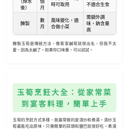
（焯水
個
時可取用
不適合生食
後）
月
需額外調
數
風味變化，適
醃製
味，鈉含量
月
合做小菜
高
醃製玉筍是傳統方法，像客家鹹筍就很出名，但我不太
愛，因為太鹹了。如果你口味重，可以試試。
玉筍烹飪大全：從家常菜
到宴客料理，簡單上手
玉筍的烹飪方式多樣，我最常做的是清炒和煮湯。清炒玉
筍最能吃出原味，只需簡單的蒜頭和鹽巴就很好吃。煮湯