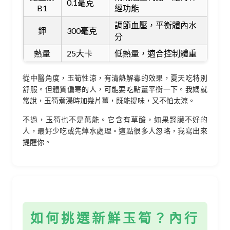
0.1毫克
B1
經功能
調節血壓，平衡體內水
鉀
300毫克
分
熱量
25大卡
低熱量，適合控制體重
從中醫角度，玉筍性涼，有清熱解毒的效果，夏天吃特別
舒服。但體質偏寒的人，可能要吃點薑平衡一下。我媽就
常說，玉筍煮湯時加幾片薑，既能提味，又不怕太涼。
不過，玉筍也不是萬能。它含有草酸，如果腎臟不好的
人，最好少吃或先焯水處理。這點很多人忽略，我寫出來
提醒你。
如何挑選新鮮玉筍？內行