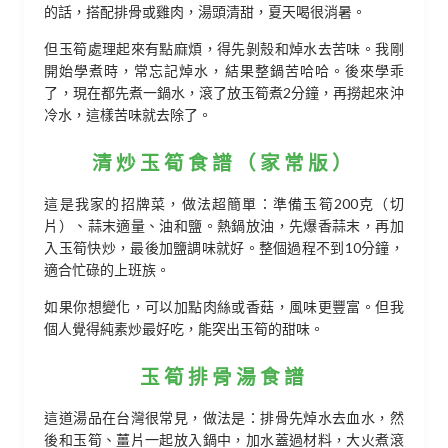
的話，搭配排骨或雞肉，湯頭清甜，夏天喝很消暑。
但玉筍處理起來有點麻煩，得先剝殼和焯水去苦味。我剛
開始學煮時，常忘記焯水，結果整鍋苦哈哈。後來學乖
了，現在都先煮一鍋水，滾了放玉筍煮2分鐘，再撈起來沖
冷水，這樣苦味就去除了。
清炒玉筍食譜（家常版）
這是我家的招牌菜，做法超簡單：準備玉筍200克（切
片）、蒜末適量、油和鹽。熱鍋放油，先爆香蒜末，再加
入玉筍快炒，最後加鹽調味就好。整個過程不到10分鐘，
適合忙碌的上班族。
如果你想變化，可以加點肉絲或香菇，風味更豐富。但我
個人覺得純素炒最好吃，能突出玉筍的甜味。
玉筍排骨湯食譜
這道湯品在台灣很常見，做法是：排骨先焯水去血水，然
後和玉筍、薑片一起放入鍋中，加水蓋過材料，大火煮滾