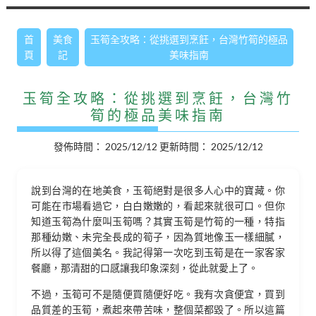
首
美食
玉筍全攻略：從挑選到烹飪，台灣竹筍的極品
頁
記
美味指南
玉筍全攻略：從挑選到烹飪，台灣竹
筍的極品美味指南
發佈時間：
2025/12/12
更新時間：
2025/12/12
說到台灣的在地美食，玉筍絕對是很多人心中的寶藏。你
可能在市場看過它，白白嫩嫩的，看起來就很可口。但你
知道玉筍為什麼叫玉筍嗎？其實玉筍是竹筍的一種，特指
那種幼嫩、未完全長成的筍子，因為質地像玉一樣細膩，
所以得了這個美名。我記得第一次吃到玉筍是在一家客家
餐廳，那清甜的口感讓我印象深刻，從此就愛上了。
不過，玉筍可不是隨便買隨便好吃。我有次貪便宜，買到
品質差的玉筍，煮起來帶苦味，整個菜都毀了。所以這篇