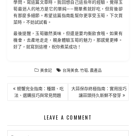
學問。寫這篇文章時，我回想自己這些年的經驗，覺得玉
筍最迷人的地方是它的單純——簡單煮就好吃，但背後卻
有那麼多細節。希望這篇指南能幫你更享受玉筍，下次買
菜時，不妨試試看。
最後提醒，玉筍雖然美味，但還是要均衡飲食哦。如果有
機會，去產地走走，親身體驗玉筍的魅力，那感覺更棒。
好了，就寫到這裡，祝你煮菜成功！
,
,
美食記
台灣美食
竹筍
農產品
文
螃蟹完全指南：種類、吃
大蒜保存終極指南：實用技巧
法、選購技巧與常見問題
讓蒜頭持久新鮮不發芽
章
導
覽
LEAVE A COMMENT