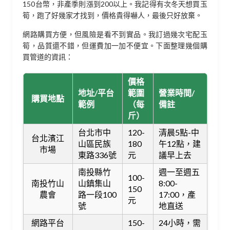
150台幣，非產季則漲到200以上。我記得有次冬天想買玉
筍，跑了好幾家才找到，價格貴得嚇人，最後只好放棄。
網路購買方便，但風險是看不到實品。我訂過幾次宅配玉
筍，品質還不錯，但運費加一加不便宜。下面整理幾個購
買管道的資訊：
價格
地址/平台
範圍
營業時間/
購買地點
範例
（每
備註
斤）
台北市中
120-
清晨5點-中
台北濱江
山區民族
180
午12點，建
市場
東路336號
元
議早上去
南投縣竹
週一至週五
100-
南投竹山
山鎮集山
8:00-
150
農會
路一段100
17:00，產
元
號
地直送
網路平台
150-
24小時，需