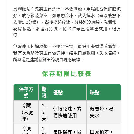
具體做法：先將玉筍洗淨，不要剝殼，用報紙或保鮮膜包
好，放冰箱蔬菜室。如果想冷凍，就先焯水（煮滾後放下
去燙1-2分鐘），然後撈起放涼，分裝進冷凍袋。我通常一
次買多點，處理好冷凍，忙的時候直接拿出來用，很方
便。
但冷凍玉筍解凍後，不適合生食，最好用來煮湯或燉菜。
我有次想拿冷凍玉筍做涼拌，結果口感軟爛，失敗告終。
所以還是建議新鮮玉筍現買現吃最棒。
保存期限比較表
保存方
期
優點
缺點
式
限
冷藏
3-
保持原味，方
時間短，易
（未處
5
便快速使用
失水
理）
天
冷凍
1
長期保存，隨
口感稍差，