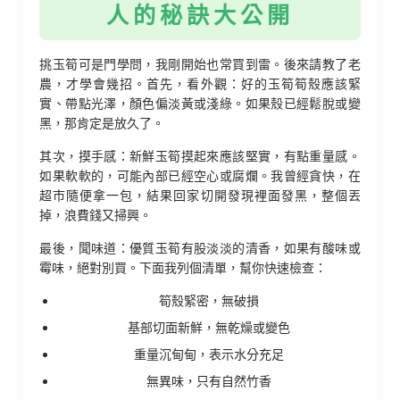
人的秘訣大公開
挑玉筍可是門學問，我剛開始也常買到雷。後來請教了老
農，才學會幾招。首先，看外觀：好的玉筍筍殼應該緊
實、帶點光澤，顏色偏淡黃或淺綠。如果殼已經鬆脫或變
黑，那肯定是放久了。
其次，摸手感：新鮮玉筍摸起來應該堅實，有點重量感。
如果軟軟的，可能內部已經空心或腐爛。我曾經貪快，在
超市隨便拿一包，結果回家切開發現裡面發黑，整個丟
掉，浪費錢又掃興。
最後，聞味道：優質玉筍有股淡淡的清香，如果有酸味或
霉味，絕對別買。下面我列個清單，幫你快速檢查：
筍殼緊密，無破損
基部切面新鮮，無乾燥或變色
重量沉甸甸，表示水分充足
無異味，只有自然竹香