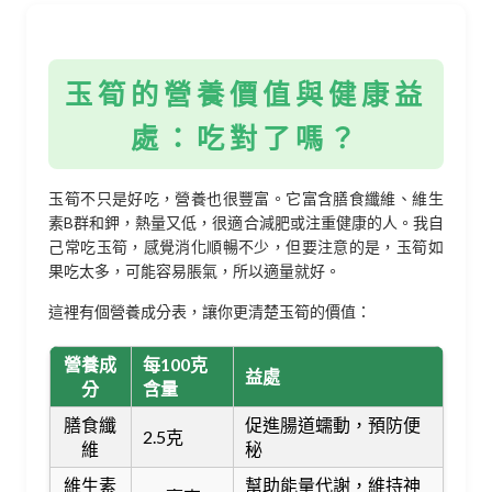
玉筍的營養價值與健康益
處：吃對了嗎？
玉筍不只是好吃，營養也很豐富。它富含膳食纖維、維生
素B群和鉀，熱量又低，很適合減肥或注重健康的人。我自
己常吃玉筍，感覺消化順暢不少，但要注意的是，玉筍如
果吃太多，可能容易脹氣，所以適量就好。
這裡有個營養成分表，讓你更清楚玉筍的價值：
營養成
每100克
益處
分
含量
膳食纖
促進腸道蠕動，預防便
2.5克
維
秘
維生素
幫助能量代謝，維持神