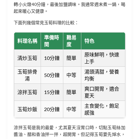
轉小火燉40分鐘，最後加鹽調味。我通常週末煮一鍋，喝
起來暖心又健康。
下面列幾個常見玉筍料理的比較：
準備時
難易
料理名稱
特色
間
度
原味鮮明，快速
清炒玉筍
10分鐘
簡單
上手
玉筍排骨
湯頭清甜，營養
50分鐘
中等
湯
均衡
爽口開胃，適合
涼拌玉筍
15分鐘
簡單
夏天
主食變化，飽足
玉筍炒飯
20分鐘
中等
感強
涼拌玉筍是我的最愛，尤其夏天沒胃口時，切點玉筍絲加
醬油、醋和香油拌一拌，超開胃。但記得玉筍要先焯水，