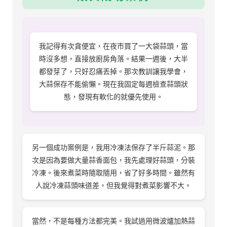
我記得有次貪便宜，在夜市買了一大袋蒜頭，當
時沒多想，直接放廚房角落。結果一週後，大半
都發芽了，只好忍痛丟掉。那次教訓讓我學會，
大蒜保存不能偷懶。現在我固定每週檢查蒜頭狀
態，發現有軟化的就優先使用。
另一個成功案例是，我用冷凍法保存了半斤蒜泥。那
次是因為要做大量蒜香面包，我先處理好蒜頭，分裝
冷凍。後來煮菜時隨取隨用，省了好多時間。雖然有
人說冷凍蒜頭味道差，但我覺得對煮菜影響不大。
當然，不是每種方法都完美。我試過用微波爐加熱蒜