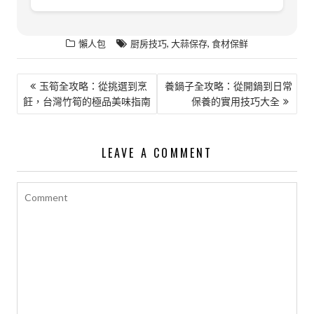
,
,
懶人包
厨房技巧
大蒜保存
食材保鲜
文
玉筍全攻略：從挑選到烹
養鍋子全攻略：從開鍋到日常
飪，台灣竹筍的極品美味指南
保養的實用技巧大全
章
導
覽
LEAVE A COMMENT