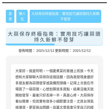
首
懶人
大蒜保存終極指南：實用技巧讓蒜頭持久新鮮
頁
包
不發芽
大蒜保存終極指南：實用技巧讓蒜頭
持久新鮮不發芽
發佈時間：
2025/12/12
更新時間：
2025/12/12
大家好，我是阿明，一個愛煮菜的普通上班族。今天
想和大家聊聊大蒜保存這個話題，因為我發現身邊好
多朋友都為蒜頭發芽或腐爛而頭痛。記得上次我在市
場買了一袋蒜頭，心想划算就多買點，結果沒幾天就
開始發芽，最後只好丟掉一半，真是心疼。大蒜保存
看似簡單，但其實有很多小細節要注意，尤其台灣氣
候潮濕，更容易出問題。這篇文章我會分享自己的經