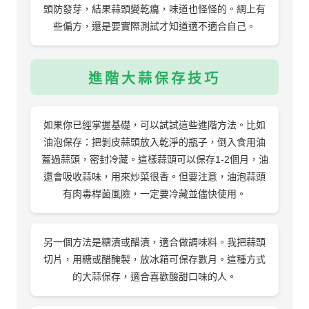
頭防發芽，結果蒜頭變乾癟，味道也怪怪的。網上有
些偏方，還是要實際測試才知道適不適合自己。
進階大蒜保存技巧
如果你已經掌握基礎，可以試試這些進階方法。比如
油泡保存：把剝皮蒜頭放入乾淨的瓶子，倒入食用油
蓋過蒜頭，密封冷藏。這樣蒜頭可以保存1-2個月，油
還會吸收蒜味，用來炒菜很香。但要注意，油泡蒜頭
有肉毒桿菌風險，一定要冷藏並儘快使用。
另一個方法是糖漬或醋漬，適合做調味料。我把蒜頭
切片，用糖或醋醃製，放冰箱可保存數月。這種方式
的大蒜保存，適合喜歡酸甜口味的人。