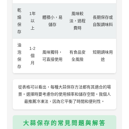
乾
1年
風味較
燥
體積小，易
長期保存或
以
淡，過程
保
儲存
自製調味料
上
費時
存
油
1-2
泡
風味獨特，
有食品安
短期調味用
個
保
可直接使用
全風險
途
月
存
從表格可以看出，每種大蒜保存方法都有其適合的場
景。選擇時要考慮你的使用頻率和儲存空間。我個人
最推薦冷凍法，因為它平衡了時間和便利性。
大蒜保存的常見問題與解答