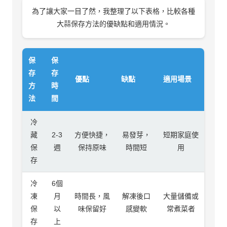
為了讓大家一目了然，我整理了以下表格，比較各種
大蒜保存方法的優缺點和適用情況。
保
保
存
存
優點
缺點
適用場景
方
時
法
間
冷
藏
2-3
方便快捷，
易發芽，
短期家庭使
保
週
保持原味
時間短
用
存
冷
6個
凍
月
時間長，風
解凍後口
大量儲備或
保
以
味保留好
感變軟
常煮菜者
存
上