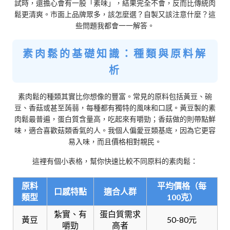
試時，還擔心會有一股「素味」，結果完全不會，反而比傳統肉
鬆更清爽。市面上品牌眾多，該怎麼選？自製又該注意什麼？這
些問題我都會一一解答。
素肉鬆的基礎知識：種類與原料解
析
素肉鬆的種類其實比你想像的豐富。常見的原料包括黃豆、碗
豆、香菇或甚至蒟蒻，每種都有獨特的風味和口感。黃豆製的素
肉鬆最普遍，蛋白質含量高，吃起來有嚼勁；香菇做的則帶點鮮
味，適合喜歡菇類香氣的人。我個人偏愛豆類基底，因為它更容
易入味，而且價格相對親民。
這裡有個小表格，幫你快速比較不同原料的素肉鬆：
原料
平均價格（每
口感特點
適合人群
類型
100克）
紮實、有
蛋白質需求
黃豆
50-80元
嚼勁
高者