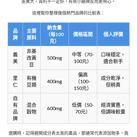
差異大。貴的不一定好，有些小廠牌反而更用心。
這裡幫你整理幾個熱門品牌的比較表：
鈉含量
品
主要
（每100
價格區間
個人評價
牌
原料
克）
非基
義
中等（70-
口味穩定，
改黃
500mg
美
100元）
適合新手
豆
偏高
里
有機
成分乾淨，
400mg
（100-
仁
豆類
但稍貴
150元）
自
有
混合
低價（50-
經濟實惠，
600mg
品
穀物
70元）
但調味較重
牌
選購時，記得避開成分表太長的產品，那通常代表添加物多。我