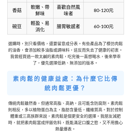
軟嫩、帶
喜歡自然風
香菇
80-120元
鮮味
味者
輕盈、易
碗豆
腸胃敏感者
60-100元
消化
選購時，別只看價格，還要留意成分表。有些產品為了模仿肉鬆
的油香，會添加較多油脂或調味料，這反而失去了健康的初衷。
我曾經買過一款太鹹的素肉鬆，吃完後一直想喝水，後來學乖
了，優先選擇低鈉、無添加的版本。
素肉鬆的健康益處：為什麼它比傳
統肉鬆更優？
傳統肉鬆雖然香，但通常高脂、高鈉，且可能含防腐劑。素肉鬆
則相反，多以植物蛋白為主，脂肪含量低，纖維質高。對於控制
體重或三高族群來說，素肉鬆是個更安全的選擇。我朋友減肥
時，就把素肉鬆當成拌飯佐料，既能滿足口腹之慾，又不用擔心
熱量爆表。