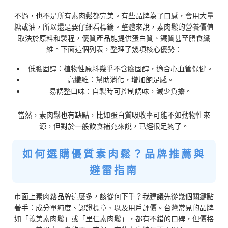
不過，也不是所有素肉鬆都完美。有些品牌為了口感，會用大量
糖或油，所以還是要仔細看標籤。整體來說，素肉鬆的營養價值
取決於原料和製程，優質產品能提供蛋白質、鐵質甚至膳食纖
維。下面這個列表，整理了幾項核心優勢：
低膽固醇：植物性原料幾乎不含膽固醇，適合心血管保健。
高纖維：幫助消化，增加飽足感。
易調整口味：自製時可控制調味，減少負擔。
當然，素肉鬆也有缺點，比如蛋白質吸收率可能不如動物性來
源，但對於一般飲食補充來說，已經很足夠了。
如何選購優質素肉鬆？品牌推薦與
避雷指南
市面上素肉鬆品牌這麼多，該從何下手？我建議先從幾個關鍵點
著手：成分單純度、認證標章、以及用戶評價。台灣常見的品牌
如「義美素肉鬆」或「里仁素肉鬆」，都有不錯的口碑，但價格