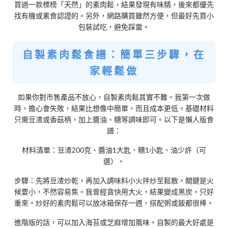
買過一款標榜「天然」的素肉鬆，結果發現有味精，後來都優先
找有機或素食認證的。另外，網路購買雖然方便，但最好先買小
包裝試吃，避免踩雷。
自製素肉鬆食譜：簡單三步驟，在
家輕鬆做
如果你對市售產品不放心，自製素肉鬆其實不難。我第一次做
時，擔心會失敗，結果比想像中簡單，而且成本更低。基礎材料
只需豆渣或香菇柄，加上醬油、糖等調味即可。以下是懶人版食
譜：
材料清單：豆渣200克、醬油1大匙、糖1小匙、油少許（可
選）。
步驟：先將豆渣炒乾，再加入調味料小火拌炒至鬆散。關鍵是火
候要小，不然容易焦。我曾經貪快用大火，結果變成黑炭，只好
重來。炒好的素肉鬆可以放冰箱保存一週，搭配粥或飯都很棒。
進階版的話，可以加入海苔或芝麻增加風味。自製的最大好處是