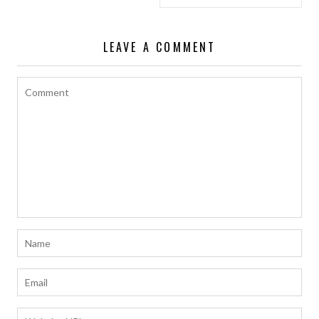
導
覽
LEAVE A COMMENT