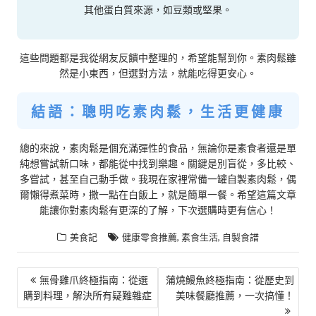
其他蛋白質來源，如豆類或堅果。
這些問題都是我從網友反饋中整理的，希望能幫到你。素肉鬆雖
然是小東西，但選對方法，就能吃得更安心。
結語：聰明吃素肉鬆，生活更健康
總的來說，素肉鬆是個充滿彈性的食品，無論你是素食者還是單
純想嘗試新口味，都能從中找到樂趣。關鍵是別盲從，多比較、
多嘗試，甚至自己動手做。我現在家裡常備一罐自製素肉鬆，偶
爾懶得煮菜時，撒一點在白飯上，就是簡單一餐。希望這篇文章
能讓你對素肉鬆有更深的了解，下次選購時更有信心！
,
,
美食記
健康零食推薦
素食生活
自製食譜
文
無骨雞爪終極指南：從選
蒲燒鰻魚終極指南：從歷史到
購到料理，解決所有疑難雜症
美味餐廳推薦，一次搞懂！
章