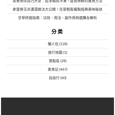
青蔥保存技巧大全：從冰箱到冷凍，延長保鮮的實用方法
麥當勞玉米濃湯做法大公開！在家輕鬆複製經典美味秘訣
甘草終極指南：功效、用法、副作用與選購全解析
分类
懶人包
(128)
旅行地圖
(1)
景點區
(28)
美食記
(467)
自由行
(60)