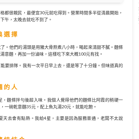
格都很親民，最便宜30元就吃得到。營業時間多半從清晨開始，
到下午，太晚去就吃不到了。
典選擇
代了。他們的湯頭是用豬大骨熬煮八小時，喝起來清甜不膩。麵條
湯意麵，再加一份滷味，這樣吃下來大概100元有找。
可能要排隊。我有一次平日早上去，還是等了十分鐘。但味道真的
麵的人
足，麵條拌勻後超入味。我個人覺得他們的麵條比阿霞的稍硬一
，一碗乾意麵35元，配上魚丸湯20元，就能吃飽。
夏天去會有點熱。我給4星，主要是因為服務普通，老闆不太說