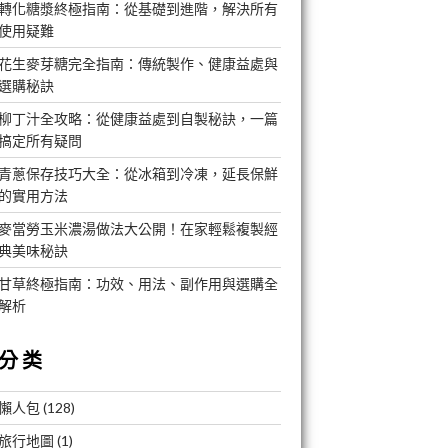
轉化糖漿終極指南：從基礎到進階，解決所有
使用疑難
花生麥芽糖完全指南：傳統製作、健康益處與
選購秘訣
柳丁汁全攻略：從健康益處到自製秘訣，一篇
搞定所有疑問
青蔥保存技巧大全：從冰箱到冷凍，延長保鮮
的實用方法
麥當勞玉米濃湯做法大公開！在家輕鬆複製經
典美味秘訣
甘草終極指南：功效、用法、副作用與選購全
解析
分类
懶人包
(128)
旅行地圖
(1)