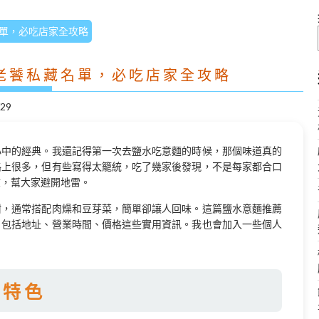
單，必吃店家全攻略
老饕私藏名單，必吃店家全攻略
/29
心中的經典。我還記得第一次去鹽水吃意麵的時候，那個味道真的
路上很多，但有些寫得太籠統，吃了幾家後發現，不是每家都合口
驗，幫大家避開地雷。
甜，通常搭配肉燥和豆芽菜，簡單卻讓人回味。這篇鹽水意麵推薦
，包括地址、營業時間、價格這些實用資訊。我也會加入一些個人
與特色