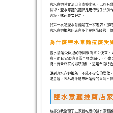
鹽水意麵其實源自台南鹽水區，已經有
技術。鹽水意麵的麵條是用傳統手法製
肉燥，味道層次豐富。
我第一次吃鹽水意麵是在一家老店，那
鹽水意麵推薦的店家多半是家族經營，
為什麼鹽水意麵這麼受
鹽水意麵受歡迎的原因很簡單：便宜、
意。而且它很適合當早餐或點心，不會
衡。有些店家的湯頭偏甜，這是台南特
說到鹽水意麵推薦，不能不提它的變化
湯意麵，因為湯汁能帶出麵條的香氣。
鹽水意麵推薦店
這部分我整理了五家我吃過的鹽水意麵