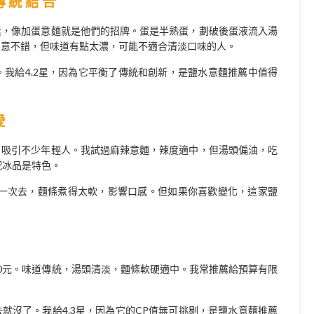
傳統結合
素，像加蛋意麵就是他們的招牌。蛋是半熟蛋，劃破後蛋液流入湯
創意不錯，但味道有點太濃，可能不適合清淡口味的人。
。我給4.2星，因為它平衡了傳統和創新，是鹽水意麵推薦中值得
愛
，吸引不少年輕人。我試過麻辣意麵，辣度適中，但湯頭偏油，吃
配冰品是特色。
有一次去，麵條煮得太軟，影響口感。但如果你喜歡變化，這家鹽
0元。味道傳統，湯頭清淡，麵條軟硬適中。我常推薦給預算有限
就沒了。我給4.3星，因為它的CP值無可挑剔，是鹽水意麵推薦