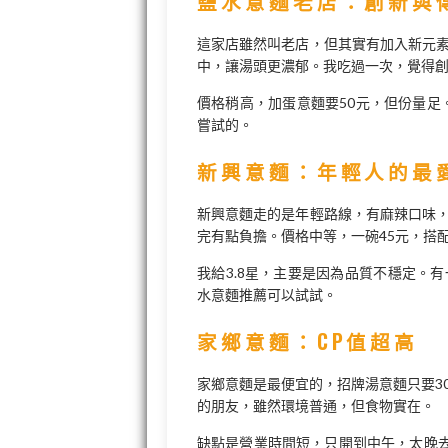
鹽水意麵老店：創新與
這家店雖然叫老店，但其實有加入新元
中，讓湯頭更濃郁。我吃過一次，覺得
價格稍高，加蛋意麵要50元，但份量足
嘗試的。
新興意麵：年輕人的最
新興意麵走的是年輕路線，有麻辣口味
完有點負擔。價格中等，一碗45元，搭
我給3.8星，主要是因為品質不穩定。
水意麵推薦可以試試。
家鄉意麵：CP值超高
家鄉意麵是最便宜的，招牌湯意麵只要3
的朋友，雖然環境普通，但食物實在。
缺點是營業時間短，只開到中午，太晚去