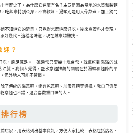
幾十年歷史了。為什麼它這麼有名？主要是因為當地的水質和製麵
作，吃起來特別Q彈，不會軟爛。湯頭則是用大骨熬煮，加上獨門
時還不知道它的背景，只覺得怎麼這麼好吃。後來查資料才發現，
傳承好幾代。這種老味道，現在越來越難找。
歡迎？
好吃、飽足感足。一碗通常只要幾十塊台幣，就能吃到滿滿的誠
太油膩。我個人覺得，鹽水意麵推薦的關鍵在於湯頭和麵條的平
色，但外地人可能不習慣。
。除了傳統的湯意麵，還有乾意麵、加蛋意麵等選擇。我自己偏愛
但乾意麵也不錯，適合喜歡重口味的人。
家排行榜
推薦店家，用表格列出基本資訊，方便大家比較。表格包括店名、