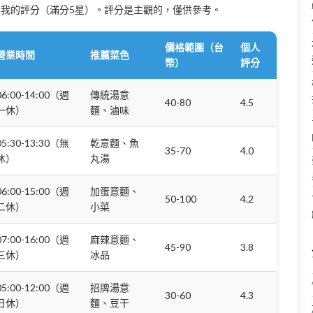
我的評分（滿分5星）。評分是主觀的，僅供參考。
價格範圍（台
個人
營業時間
推薦菜色
幣）
評分
06:00-14:00（週
傳統湯意
40-80
4.5
一休）
麵、滷味
05:30-13:30（無
乾意麵、魚
35-70
4.0
休）
丸湯
06:00-15:00（週
加蛋意麵、
50-100
4.2
二休）
小菜
07:00-16:00（週
麻辣意麵、
45-90
3.8
三休）
冰品
05:00-12:00（週
招牌湯意
30-60
4.3
日休）
麵、豆干