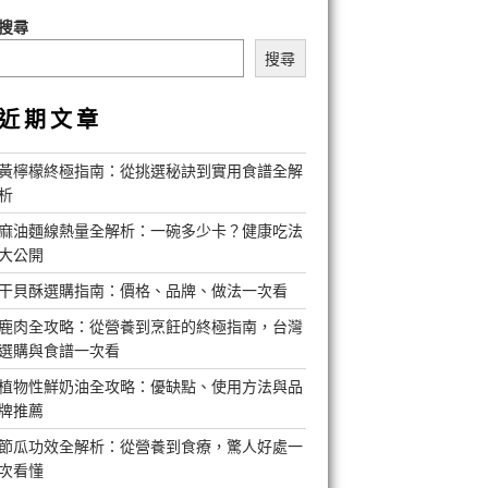
搜尋
搜尋
近期文章
黃檸檬終極指南：從挑選秘訣到實用食譜全解
析
麻油麵線熱量全解析：一碗多少卡？健康吃法
大公開
干貝酥選購指南：價格、品牌、做法一次看
鹿肉全攻略：從營養到烹飪的終極指南，台灣
選購與食譜一次看
植物性鮮奶油全攻略：優缺點、使用方法與品
牌推薦
節瓜功效全解析：從營養到食療，驚人好處一
次看懂