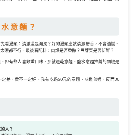
鹽水意麵？
首先看湯頭：清澈還是濃濁？好的湯頭應該清澈帶香，不會油膩。
或太硬都不行。最後看配料：肉燥是否香醇？豆芽菜是否新鮮？
麵。但有些人喜歡重口味，那就選乾意麵。鹽水意麵推薦的關鍵是
定差，貴不一定好。我有吃過50元的意麵，味道普通，反而30
。
吃的人？