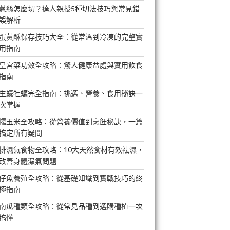
蔥絲怎麼切？達人親授5種切法技巧與常見錯
誤解析
蛋黃酥保存技巧大全：從常溫到冷凍的完整實
用指南
皇宮菜功效全攻略：驚人健康益處與實用飲食
指南
生蠔牡蠣完全指南：挑選、營養、食用秘訣一
次掌握
糯玉米全攻略：從營養價值到烹飪秘訣，一篇
搞定所有疑問
排濕氣食物全攻略：10大天然食材有效祛濕，
改善身體濕氣問題
仔魚養殖全攻略：從基礎知識到實戰技巧的終
極指南
南瓜種類全攻略：從常見品種到選購種植一次
搞懂