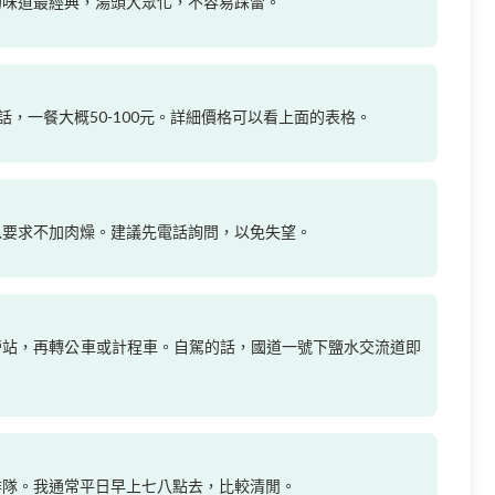
的味道最經典，湯頭大眾化，不容易踩雷。
的話，一餐大概50-100元。詳細價格可以看上面的表格。
？
以要求不加肉燥。建議先電話詢問，以免失望。
？
營站，再轉公車或計程車。自駕的話，國道一號下鹽水交流道即
？
排隊。我通常平日早上七八點去，比較清閒。